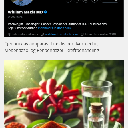
Gjenbruk av antiparasittmedisiner: Ivermectin,
Mebendazol og Fenbendazol i kreftbehandling