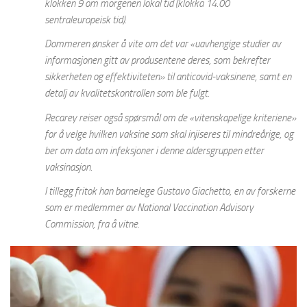
klokken 9 om morgenen lokal tid (klokka 14.00
sentraleuropeisk tid).
Dommeren ønsker å vite om det var «uavhengige studier av
informasjonen gitt av produsentene deres, som bekrefter
sikkerheten og effektiviteten» til anticovid-vaksinene, samt en
detalj av kvalitetskontrollen som ble fulgt.
Recarey reiser også spørsmål om de «vitenskapelige kriteriene»
for å velge hvilken vaksine som skal injiseres til mindreårige, og
ber om data om infeksjoner i denne aldersgruppen etter
vaksinasjon.
I tillegg fritok han barnelege Gustavo Giachetto, en av forskerne
som er medlemmer av National Vaccination Advisory
Commission, fra å vitne.