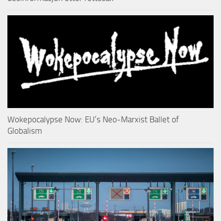
Wokepocalypse Now: EU’s Neo-Marxist Ballet of
Globalism