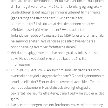
det såkalte «spikeproteinet». Er du klar over om inokulasjonen
din har negative effekter – på kort, mellomlang og lang sikt –
på strukturen til det naturlige immunsystemet til mennesker
(generelt og spesielt hos barn)? Gir det risiko for
autoimmunitet? Hvis du vet at det ikke er noen negative
effekter, basert på hvilke studier? Hvis studier i denne
forbindelse hadde blitt analysert av MSP (eller andre nasjonale
helsemyndigheter), hva var disse spesifikt, hva var deres
opprinnelse og hvem var forfatterne deres?
Vet du om «piggproteinet» har noen grad av toksisitet i seg
selv? Hvis du vet at det ikke er det, basert på hvilken
informasjon?
Er Covid-19, SarsCov-2, en sykdom som kan defineres som
svært eller betydelig aggressiv for barn? Gir det i gjennomsnitt
alvorlige effekter? Eller er det en overvekt av milde effekter i
barnepopulasjonen? Hvis statistisk alvorlighetsgrad er
bekreftet i de nevnte effektene, basert på hvilke studier er det
gjort?
Har sammenhengen mellom forekomsten av sykdommen og