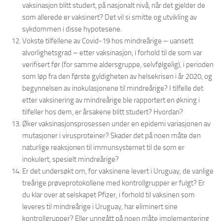
vaksinasjon blitt studert, på nasjonalt nivå, når det gjelder de
som allerede er vaksinert? Det vil si smitte og utvikling av
sykdommen i disse hypotesene.
Vokste tilfellene av Covid-19 hos mindreårige – uansett
alvorlighetsgrad – etter vaksinasjon, i forhold til de som var
verifisert før (for samme aldersgruppe, selvfølgelig), i perioden
som løp fra den første gyldigheten av helsekrisen i år 2020, og
begynnelsen av inokulasjonene til mindreårige? I tilfelle det
etter vaksinering av mindreårige ble rapportert en økning i
tilfeller hos dem, er årsakene blitt studert? Hvordan?
Øker vaksinasjonsprosessen under en epidemi variasjonen av
mutasjoner i virusproteiner? Skader det på noen måte den
naturlige reaksjonen til immunsystemet til de som er
inokulert, spesielt mindreårige?
Er det undersøkt om, for vaksinene levert i Uruguay, de vanlige
treårige prøveprotokollene med kontrollgrupper er fulgt? Er
du klar over at selskapet Pfizer, i forhold til vaksinen som
leveres til mindreårige i Uruguay, har eliminert sine
kontrollgrupper? Eller unngått på noen måte implementering