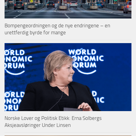
Bompengeordningen og de nye endringene – en
urettferdig byrde for mange
Norske Lover og Politisk Etikk: Erna Solbergs
Aksjeavsløringer Under Linsen