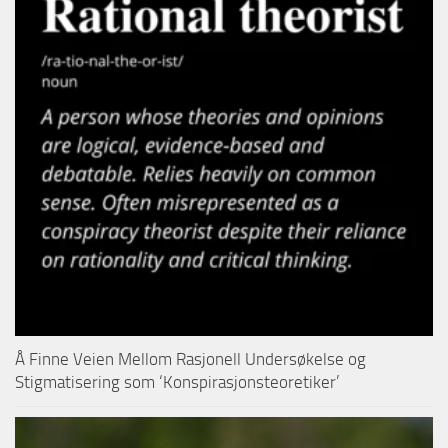
Å Finne Veien Mellom Rasjonell Undersøkelse og
Stigmatisering som ‘Konspirasjonsteoretiker’