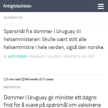
Antiglobalisten
DERIMOT.NO
Spørsmål fra dommer i Uruguay til
helseministeren: Skulle vært stilt alle
helseministre i hele verden, også den norske.
BY
AUTO FEEDER
· PUBLISHED
7. JULI 2022
· UPDATED
15. JULI 2022
5 min read
999 words
17 views
derimot.no:
Dommer i Uruguay gir minister ett døgns
frist for å svare på spørsmål om vaksinene