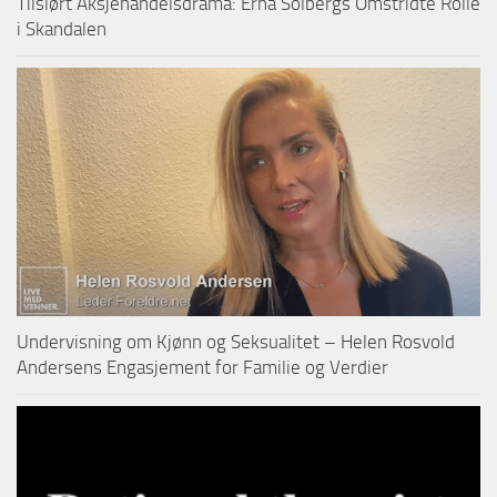
Tilslørt Aksjehandelsdrama: Erna Solbergs Omstridte Rolle
i Skandalen
Undervisning om Kjønn og Seksualitet – Helen Rosvold
Andersens Engasjement for Familie og Verdier