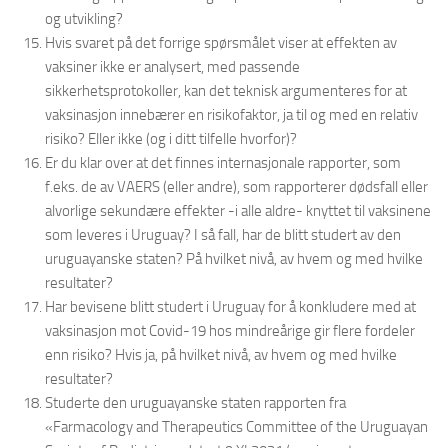
og utvikling?
Hvis svaret på det forrige spørsmålet viser at effekten av
vaksiner ikke er analysert, med passende
sikkerhetsprotokoller, kan det teknisk argumenteres for at
vaksinasjon innebærer en risikofaktor, ja til og med en relativ
risiko? Eller ikke (og i ditt tilfelle hvorfor)?
Er du klar over at det finnes internasjonale rapporter, som
f.eks. de av VAERS (eller andre), som rapporterer dødsfall eller
alvorlige sekundære effekter -i alle aldre- knyttet til vaksinene
som leveres i Uruguay? I så fall, har de blitt studert av den
uruguayanske staten? På hvilket nivå, av hvem og med hvilke
resultater?
Har bevisene blitt studert i Uruguay for å konkludere med at
vaksinasjon mot Covid-19 hos mindreårige gir flere fordeler
enn risiko? Hvis ja, på hvilket nivå, av hvem og med hvilke
resultater?
Studerte den uruguayanske staten rapporten fra
«Farmacology and Therapeutics Committee of the Uruguayan