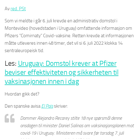
Av
red. PSt
Som vi meldte i går 6. juli krevde en administrativ domstol i
Montevideo (hovedstaden i Uruguay) omfattende informasjon om
Pfizers “Comirnaty” Covid-vaksine. Retten krevde at informasjonen
måtte utleveres innen 48 timer, det vil si 6. juli 2022 klokka 14
sentraleuropeisk tid.
Les:
Uruguay: Domstol krever at Pfizer
beviser effektiviteten og sikkerheten til
vaksinasjonen innen i dag
Hvordan gikk det?
Den spanske avisa
El Païs
skriver:
Dommer Alejandro Recarey stilte 18 nye spørsmål denne
onsdagen til minister Daniel Salinas om vaksinasjonsplanen mot
covid-19 i Uruguay. Ministeren må svare før torsdag 7. juli