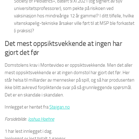
Society of Pediatrics», datert 9.XI.2021 (og signert av syv
universitetsprofessorer), som pekte på risikoen ved
vaksinasjon hos mindreårige 12 år gammel? I ditt tilfelle, hvilke
vitenskapelig-tekniske årsaker ville ført til at MSP ble forkastet
(i praksis)?
Det mest oppsiktsvekkende at ingen har
gjort det før
Domstolens krav i Montevideo er oppsiktsvekkende. Men det aller
mest oppsiktsvekkende er at ingen domstol har gjort det før. Her
står helsa til milliarder av mennesker på spill, og så har produsenten
ikke blitt avkrevd forpliktende svar på så grunnleggende spørsmål.
Det er en skandale i skandalen.
Innlegget er hentet fra
Steigan.no
Forsidebilde:
Joshua Hoehne
1 har lest innlegget i dag.
Innlegget er lest totalt 1 ganger.