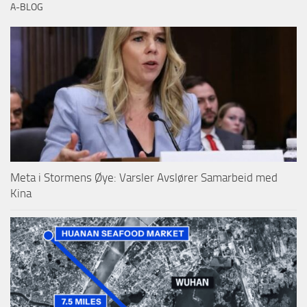
A-BLOG
Meta i Stormens Øye: Varsler Avslører Samarbeid med
Kina