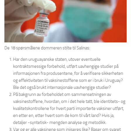
De 18 spørsmålene dommeren stilte til Salinas:
Har den uruguayanske staten, utover eventuelle
kontraktsmessige forbehold, utført uavhengige studier på
informasjonen fra produsentene, for å verifisere sikkerheten
og effektiviteten til vaksinestoffene som er i bruk i Uruguay?
Ble det også brukt internasjonale uavhengige studier?
På bakgrunn av forbeholdet om sammensetningen av
vaksinestoffene, hvordan, om i det hele tatt, ble identitets- og
kvalitetskontrollene for hvert parti importerte vaksiner utført,
en etter en, etter hvert som de kom til vårt land? Hvis ja,
detaljer -syntetisk- mengden analyse og metodikk.
Var og er alle vaksinene som injiseres like? Baser om svaret