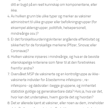
ditt er bygd på en reell kunnskap om komponentene, eller
ikke.
Av hvilken grunn ble ulike typer og merker av vaksiner
administrert til ulike grupper eller befolkningsgrupper (for
eksempel aldersgrupper, politifolk, helsepersonell,
mindreårige osv.)?
Er det forskjellsvurderingskriterier angående effektivitet og
sikkerhet for de forskjellige merkene (Pfizer, Sinovac eller
Coronavac)?
Hvilken vaksine injiseres i mindreårige, og hva er de beviste
vitenskapelige kriteriene som fører til at den foretrekkes
fremfor andre?
Overvåket MSP de vaksinerte og en kontrollgruppe av ikke-
vaksinerte individer for å bestemme infeksjons-, re-
infeksjons- og dødsrater i begge gruppene, og innhentet
statistisk gyldige og generaliserbare data? Hvis ja, hva var det,
hvor kan det undersøkes, hvem gjorde det og hvordan?
Det er allerede kjent at vaksiner, eller noen av dem, inneholder