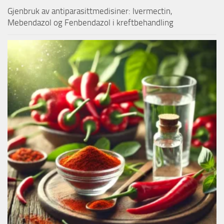
Gjenbruk av antiparasittmedisiner: Ivermectin,
Mebendazol og Fenbendazol i kreftbehandling