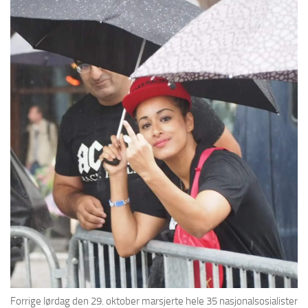
Forrige lørdag den 29. oktober marsjerte hele 35 nasjonalsosialister