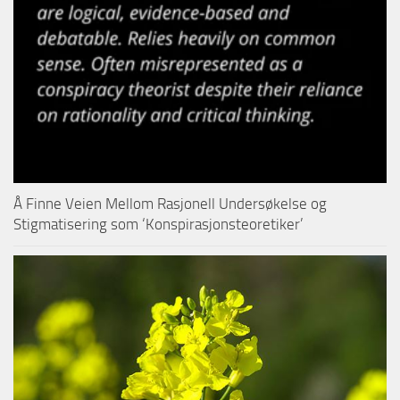
Å Finne Veien Mellom Rasjonell Undersøkelse og
Stigmatisering som ‘Konspirasjonsteoretiker’