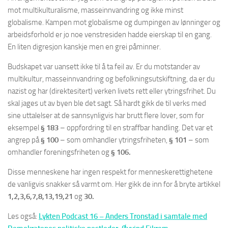
mot multikulturalisme, masseinnvandring og ikke minst
globalisme. Kampen mot globalisme og dumpingen av lønninger og
arbeidsforhold er jo noe venstresiden hadde eierskap til en gang.
En liten digresjon kanskje men en grei påminner.
Budskapet var uansett ikke til å ta feil av. Er du motstander av
multikultur, masseinnvandring og befolkningsutskiftning, da er du
nazist og har (direktesitert) verken livets rett eller ytringsfrihet. Du
skal jages ut av byen ble det sagt. Så hardt gikk de til verks med
sine uttalelser at de sannsynligvis har brutt flere lover, som for
eksempel
§ 183
– oppfordring til en straffbar handling. Det var et
angrep på
§ 100
– som omhandler ytringsfriheten,
§ 101
– som
omhandler foreningsfriheten og
§ 106.
Disse menneskene har ingen respekt for menneskerettighetene
de vanligvis snakker så varmt om. Her gikk de inn for å bryte artikkel
1,2,3,6,7,8,13,19,21
og
30.
Les også:
Lykten Podcast 16 – Anders Tronstad i samtale med