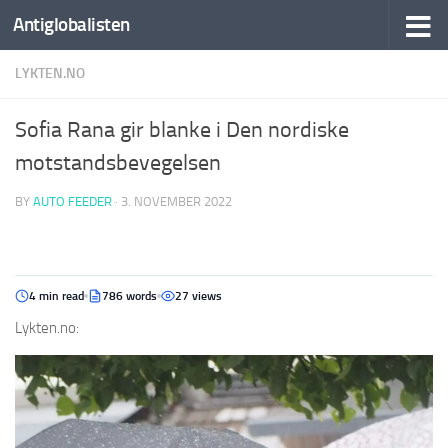
Antiglobalisten
LYKTEN.NO
Sofia Rana gir blanke i Den nordiske
motstandsbevegelsen
BY
AUTO FEEDER
·
3. NOVEMBER 2022
4 min read
786 words
27 views
Lykten.no: