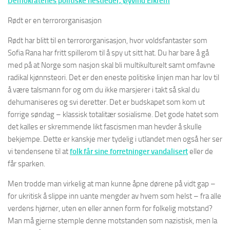
Demokratenes politiske nestleder, Øyvind Eikrem
Rødt er en terrororganisasjon
Rødt har blitt til en terrororganisasjon, hvor voldsfantaster som
Sofia Rana har fritt spillerom til å spy ut sitt hat. Du har bare å gå
med på at Norge som nasjon skal bli multikulturelt samt omfavne
radikal kjønnsteori. Det er den eneste politiske linjen man har lov til
å være talsmann for og om du ikke marsjerer i takt så skal du
dehumaniseres og svi deretter. Det er budskapet som kom ut
forrige søndag – klassisk totalitær sosialisme. Det gode hatet som
det kalles er skremmende likt fascismen man hevder å skulle
bekjempe. Dette er kanskje mer tydelig i utlandet men også her ser
vi tendensene til at
folk får sine forretninger vandalisert
eller de
får sparken.
Men trodde man virkelig at man kunne åpne dørene på vidt gap –
for ukritisk å slippe inn uante mengder av hvem som helst – fra alle
verdens hjørner, uten en eller annen form for folkelig motstand?
Man må gjerne stemple denne motstanden som nazistisk, men la