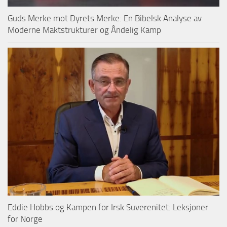
Guds Merke mot Dyrets Merke: En Bibelsk Analyse av
Moderne Maktstrukturer og Åndelig Kamp
Eddie Hobbs og Kampen for Irsk Suverenitet: Leksjoner
for Norge