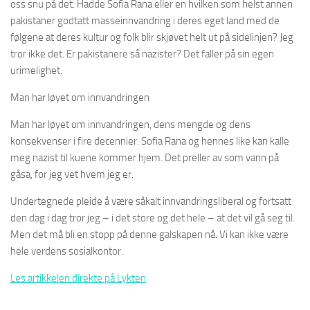
oss snu på det. Hadde Sofia Rana eller en hvilken som helst annen
pakistaner godtatt masseinnvandring i deres eget land med de
følgene at deres kultur og folk blir skjøvet helt ut på sidelinjen? Jeg
tror ikke det. Er pakistanere så nazister? Det faller på sin egen
urimelighet.
Man har løyet om innvandringen
Man har løyet om innvandringen, dens mengde og dens
konsekvenser i fire decennier. Sofia Rana og hennes like kan kalle
meg nazist til kuene kommer hjem. Det preller av som vann på
gåsa, for jeg vet hvem jeg er.
Undertegnede pleide å være såkalt innvandringsliberal og fortsatt
den dag i dag tror jeg – i det store og det hele – at det vil gå seg til.
Men det må bli en stopp på denne galskapen nå. Vi kan ikke være
hele verdens sosialkontor.
Les artikkelen direkte på Lykten