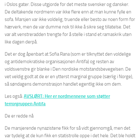
i Oslos gater. Disse utgjorde for det meste svensker og dansker.
De deltakende nordmenn var ikke flere enn at man kunne fylle en
sofa. Marsjen var ikke voldelig, truende eller besto av noen form for
hærverk, men de var dumme nok til ikke å sikre seg tillatelse. Det
var alt venstreradden trengte for å stelle i stand et ramaskrik uten
like dagen derpå.
Det er dog åpenbart at Sofia Rana (som er tilknyttet den voldelige
og antidemokratiske organisasjonen Antifa) og resten av
voldsvenstre gir blanke i Den nordiske motstandsbevegelsen. De
vet veldig godt at de er en ytterst marginal gruppe (særlig i Norge),
så søndagens demonstrasjon handlet egentlig ikke om dem.
Les også:
AVSLØRT: Her er nordmennene som støtter
terrorgruppen Antifa
De er redde nå
De marsjerende nynazistene fikk for så vidt gjennomgå, men det
var tydelig at de kun fikk en statistrolle oppe i det hele. Det ble holdt