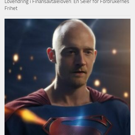
Lovendring i Finansavtaleloven: En Seier for Forbrukernes
Frihet