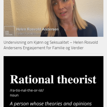
Undervisning om Kjønn og Seksualitet – Helen Rosvold
Andersens Engasjement for Familie og Verdier