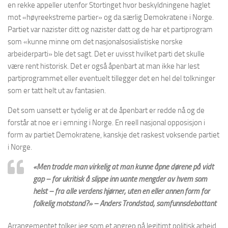
en rekke appeller utenfor Stortinget hvor beskyldningene haglet
mot «høyreekstreme partier» og da særlig Demokratene i Norge.
Partiet var nazister ditt og nazister datt og de har et partiprogram
som «kunne minne om det nasjonalsosialistiske norske
arbeiderparti» ble det sagt. Det er uvisst hvilket parti det skulle
være rent historisk. Det er også åpenbart at man ikke har lest
partiprogrammet eller eventuelt tillegger det en hel del tolkninger
som er tatt helt ut av fantasien.
Det som uansett er tydelig er at de åpenbart er redde nå og de
forstår at noe er i emning i Norge. En reell nasjonal opposisjon i
form av partiet Demokratene, kanskje det raskest voksende partiet
i Norge.
«Men trodde man virkelig at man kunne åpne dørene på vidt
gap – for ukritisk å slippe inn uante mengder av hvem som
helst – fra alle verdens hjørner, uten en eller annen form for
folkelig motstand?» –
Anders Trondstad, samfunnsdebattant
Arrangementet tolker jeg som et angrep på legitimt politisk arbeid