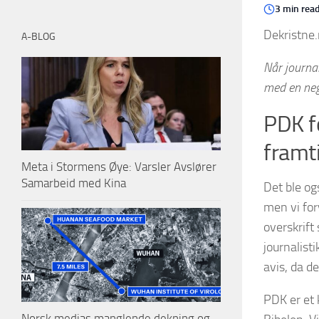
3 min rea
Dekristne.
A-BLOG
Når journal
med en nega
PDK fo
framt
Meta i Stormens Øye: Varsler Avslører
Samarbeid med Kina
Det ble og
men vi for
overskrift
journalisti
avis, da d
PDK er et 
Norsk medias manglende dekning og