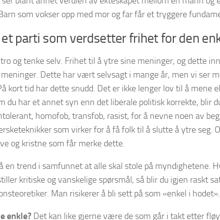
i ser blant annet verdien av ekteskapet mellom èn mann og 
arn som vokser opp med mor og far får et tryggere fundame
et parti som verdsetter frihet for den enk
å tro og tenke selv. Frihet til å ytre sine meninger, og dette 
 meninger. Dette har vært selvsagt i mange år, men vi ser 
På kort tid har dette snudd. Det er ikke lenger lov til å mene e
 du har et annet syn enn det liberale politisk korrekte, blir 
intolerant, homofob, transfob, rasist, for å nevne noen av b
rsketeknikker som virker for å få folk til å slutte å ytre seg. 
ve og kristne som får merke dette.
å en trend i samfunnet at alle skal stole på myndighetene. Hvi
stiller kritiske og vanskelige spørsmål, så blir du igjen raskt s
onsteoretiker. Man risikerer å bli sett på som «enkel i hodet».
e enkle?
Det kan like gjerne være de som går i takt etter fløy