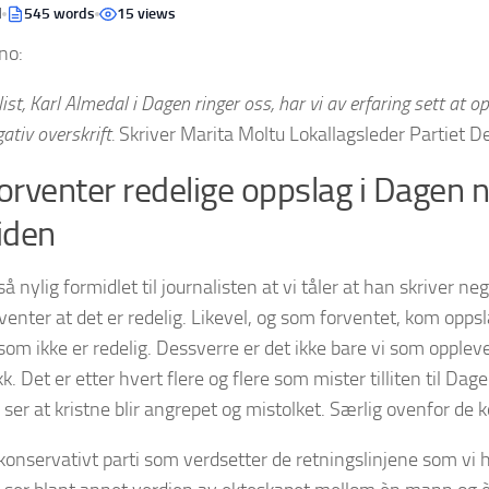
d
545 words
15 views
no:
ist, Karl Almedal i Dagen ringer oss, har vi av erfaring sett at
tiv overskrift.
Skriver Marita Moltu Lokallagsleder Partiet De
rventer redelige oppslag i Dagen n
iden
så nylig formidlet til journalisten at vi tåler at han skriver 
venter at det er redelig. Likevel, og som forventet, kom opps
 som ikke er redelig. Dessverre er det ikke bare vi som oppleve
kk. Det er etter hvert flere og flere som mister tilliten til Da
e ser at kristne blir angrepet og mistolket. Særlig ovenfor de 
konservativt parti som verdsetter de retningslinjene som vi h