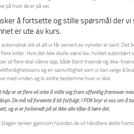
ke på hvor de er på vei.
ker å fortsette og stille spørsmål der vi 
net er ute av kurs.
e automatisk slik at alt vi får servert av nyheter er sant. Det 
flere kilder. Hvis det ikke skulle være lov, hvilket autoritært
åper at flere skal våkne opp, både blant troende og ikke-troend
ettferdighetssans og en samvittighet som vi kan velge å bruke
rive med vinden og la andre bestemme hvor vi skal.
 håp er at flere vil orke å stille seg fram offentlig framover me
isyn. De må nå forvente å bli forfulgt. I PDK bryr vi oss om å t
ett, og vi er forberedt på at ikke alle tåler å høre det.
t Dagen tenker gjennom hvordan de vil håndtere dette framo