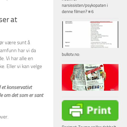
narsissisten/psykopaten i
denne filmen? # 6
ser at
bør være sunt å
 samfunn har vi da
bullotv.no:
e. Vi har alle en
. Eller vi kan velge
d et konservativt
ale om det som er sant
ver.