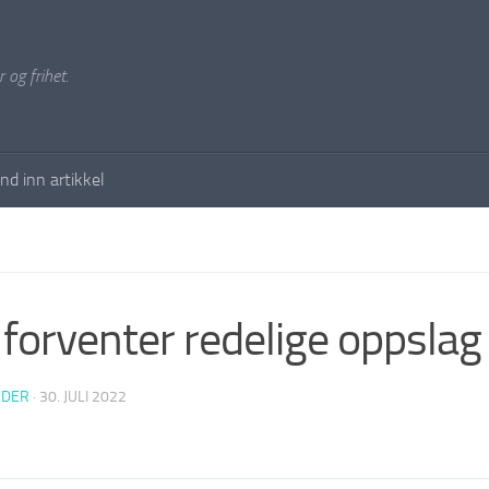
 og frihet.
nd inn artikkel
forventer redelige oppslag
EDER
·
30. JULI 2022