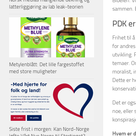
Bibelen. V
latterliggjøring av lab leak-teorien
sammen. B
PDK er 
Frihet til 
for andres
utvikling. 
temaer. Om
Metylenblått: Det lille fargestoffet
moralist, 
med store muligheter
Dette er he
konservati
Det er ogs
noe, eller 
konspirasj
Siste frist i morgen: Kan Nord-Norge
Hvem er d