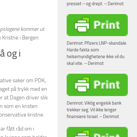
presset – og drept. – Derimot
 oppslagene kommer ut
 Kristne i Bergen
Derimot: Pfizers LNP-skandale.
Harde fakta som
å og i
helsemyndighetene ikke vil du
skal vite. – Derimot
negative saker om PDK,
laget på trykk med en
r at Dagen driver slik
Derimot: Viktig engelsk bank
gen som en kristen
trekker seg. Vil ikke lenger
konservative kristne.
finansiere Israel. – Derimot
ar fått råd om i