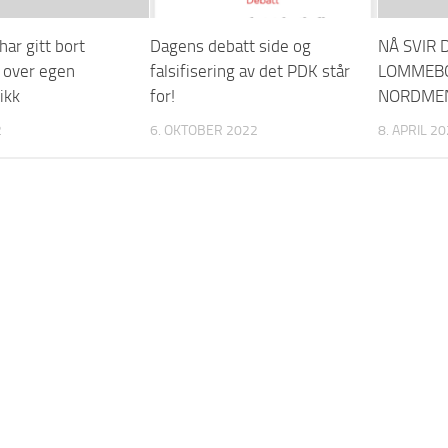
har gitt bort
Dagens debatt side og
NÅ SVIR D
 over egen
falsifisering av det PDK står
LOMMEB
ikk
for!
NORDME
2
6. OKTOBER 2022
8. APRIL 2