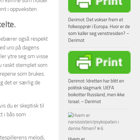
èn kvinne som holder
nt i oppveksten.
Derimot: Det vokser frem et
elte.
folkeopprør i Europa. Hvor er de
som kaller seg venstresiden? –
innebærer også respekt
Derimot
med uro på dagens
ller ytre seg om visse
du raskt stemplet som
egrepene som brukes.
Derimot: Idretten har blitt en
Og det er særlig de
politisk slagmark. UEFA
boikotter Russland, men ikke
Israel. – Derimot
s du er skeptisk til
att i bås som
tespillerens melodi,
Hvem er