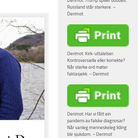
Derimot: Trump spiller dobbelt.
Russland står sterkere. –
Derimot
Derimot: Kirk-uttalelser:
Kontroversielle eller korrekte?
Når sterke ord møter
faktasjekk. – Derimot
Derimot: Har vi fått ein
pandemi av falske diagnosar?
Når vanleg menneskeleg liding
blir sjukdom. – Derimot