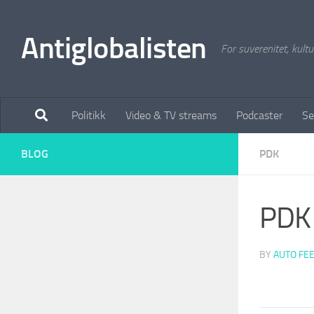
Antiglobalisten
For suverenitet, kultur
Politikk
Video & TV streams
Podcaster
Se
BLOG
PDK
PDK 
BY
AUTO FE