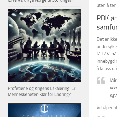
løfte Vårt Nye Norge til Stortinget?
uten å ten
PDK øns
samfun
Det er ikk
undersøke 
fått? Vi h
innebygd r
å la oss d
Vårt
verd
Profetiene og Krigens Eskalering: Er
Menneskeheten Klar for Endring?
og r
Vi håper a