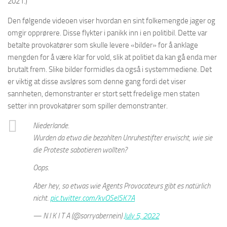
2021.)
Den følgende videoen viser hvordan en sint folkemengde jager og
omgir opprørere. Disse flykter i panikk inn i en politibil. Dette var
betalte provokatører som skulle levere «bilder» for å anklage
mengden for å være klar for vold, slik at politiet da kan gå enda mer
brutalt frem. Slike bilder formidles da også i systemmediene. Det
er viktig at disse avsløres som denne gang fordi det viser
sannheten, demonstranter er stort sett fredelige men staten
setter inn provokatører som spiller demonstranter.
Niederlande.
Wurden da etwa die bezahlten Unruhestifter erwischt, wie sie
die Proteste sabotieren wollten?
Oops.
Aber hey, so etwas wie Agents Provocateurs gibt es natürlich
nicht.
pic.twitter.com/kvOSelSK7A
— N I K I T A (@sorryabernein)
July 5, 2022