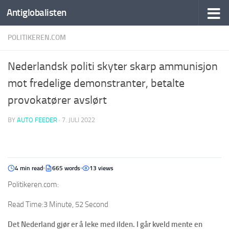
Antiglobalisten
POLITIKEREN.COM
Nederlandsk politi skyter skarp ammunisjon
mot fredelige demonstranter, betalte
provokatører avslørt
BY
AUTO FEEDER
·
7. JULI 2022
4 min read
665 words
13 views
Politikeren.com:
Read Time:
3 Minute, 52 Second
Det Nederland gjør er å leke med ilden. I går kveld mente en