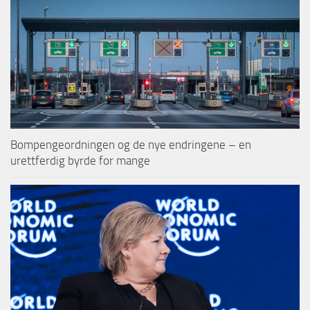
Bompengeordningen og de nye endringene – en
urettferdig byrde for mange