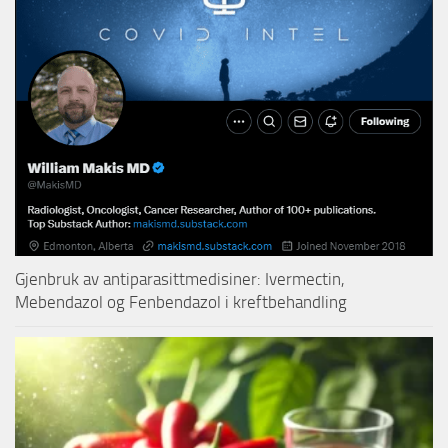
Gjenbruk av antiparasittmedisiner: Ivermectin,
Mebendazol og Fenbendazol i kreftbehandling