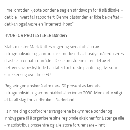
I mellomtiden kjøpte bøndene seg en stridsvogn for å slå tilbake –
det ble i hvert fall rapportert. Denne påstanden er ikke bekreftet –
det kan også være en “internett-hoax”.
HVORFOR PROTESTERER Bønder?
Statsminister Mark Ruttes regjering sier at utslipp av
nitrogenoksider og ammoniakk produsert av husdyr må reduseres
drastisk nær naturområder. Disse områdene er en del av et
nettverk av beskyttede habitater for truede planter og dyr som
strekker seg over hele EU.
Regjeringen ønsker å eliminere 50 prosent av landets
nitrogenoksid- og ammoniakkutslipp innen 2030. Men dette vil gi
et fatalt slag for landbruket i Nederland.
I sin melding oppfordrer arrangørene bekymrede bønder og
innbyggere til å organisere sine regionale aksjoner for å stenge alle
«matdistribusjonssentre og alle store forurensere» inntil