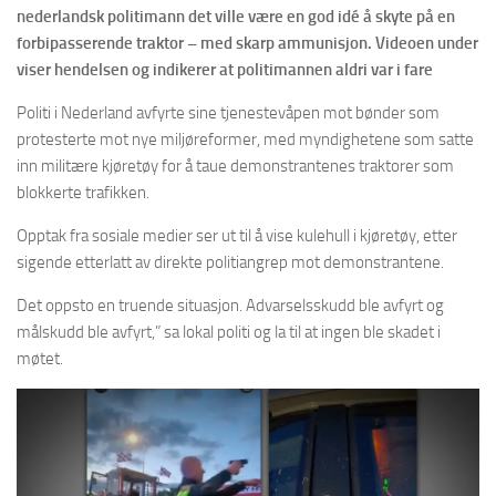
nederlandsk politimann det ville være en god idé å skyte på en
forbipasserende traktor – med skarp ammunisjon. Videoen under
viser hendelsen og indikerer at politimannen aldri var i fare
Politi i Nederland avfyrte sine tjenestevåpen mot bønder som
protesterte mot nye miljøreformer, med myndighetene som satte
inn militære kjøretøy for å taue demonstrantenes traktorer som
blokkerte trafikken.
Opptak fra sosiale medier ser ut til å vise kulehull i kjøretøy, etter
sigende etterlatt av direkte politiangrep mot demonstrantene.
Det oppsto en truende situasjon. Advarselsskudd ble avfyrt og
målskudd ble avfyrt,” sa lokal politi og la til at ingen ble skadet i
møtet.