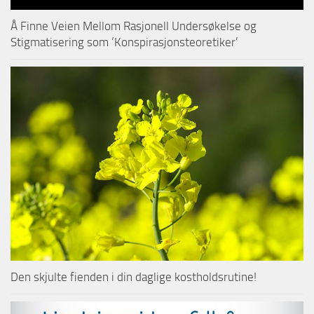
Å Finne Veien Mellom Rasjonell Undersøkelse og
Stigmatisering som ‘Konspirasjonsteoretiker’
Den skjulte fienden i din daglige kostholdsrutine!