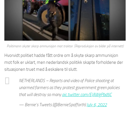
Politimann skyter skarp ammunisjon mot traktor. (Reproduksjon av bilder på internett)
Hvorvidt politiet hadde fått ordre om å skyte skarp ammunisjon
mot folk er uklart, men nederlandsk politikk skapte forholdene der
situasjonen truet med å eskalere til slutt.
NETHERLANDS – Reports and video of Police shooting at
unarmed farmers as they protest government green policies
that will destroy so many.
pic.twitter.com/EJAWgPbd5C
— Bernie’s Tweets (@BernieSpofforth)
July 6, 2022