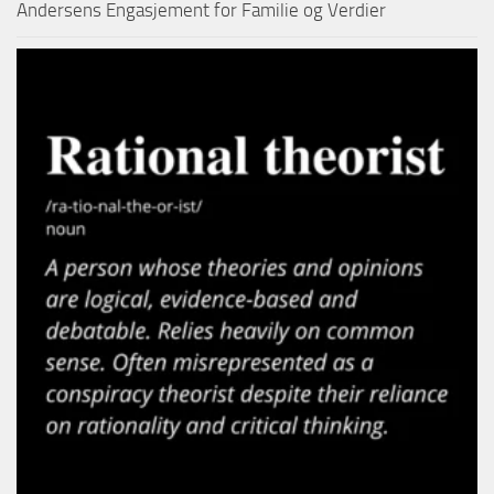
Andersens Engasjement for Familie og Verdier