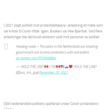
I 2021 skjøt politiet mot protestdeltakere i anledning et møte som
var kritisk til Covid-tiltak. Igjen, årsaken var ikke åpenbar. Ved flere
anledninger ble det brukt ekstrem vold mot personer av politiet.
Heading reads – The police in the Netherlands are shooting
government vax tyranny protesters with real bullets
pic.twitter.com/R7QlJpK8Ge
— HOLD THE LINE!
1799
HOLD THE LINE!
(@wa_kin_gup)
November 25, 2021
(Det nederlandske politiets oppførsel under Covid-protestene i