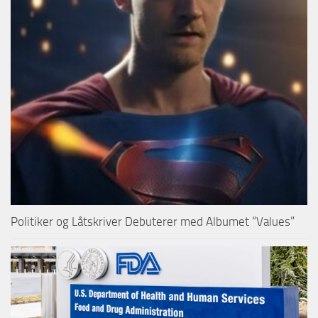
Politiker og Låtskriver Debuterer med Albumet “Values”