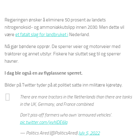
Regjeringen ønsker å eliminere 50 prosent av landets
nitrogenoksid- og ammoniakkutslipp innen 2030. Men dette vil
være
et fatalt slag for landbruket i
Nederland.
Nå gjør bøndene opprør. De sperrer veier og motorveier med
traktorer og annet utstyr. Fiskere har sluttet seg til og sperrer
havner.
I dag ble også en av flyplassene sperret.
Bilder på Twitter tyder på at politiet satte inn militære kjøretøy.
There are more tractors in the Netherlands than there are tanks
in the UK, Germany, and France combined.
Don’t piss-off farmers who own ‘armoured vehicles’.
pic.twitter.com/jxvhlDE6Ia
— Politics Aired (@PoliticsAired)
July 5, 2022