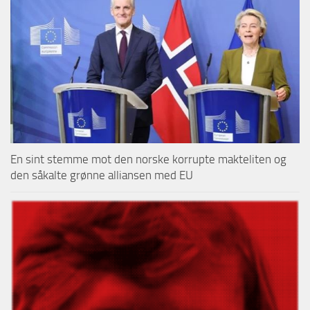
En sint stemme mot den norske korrupte makteliten og
den såkalte grønne alliansen med EU