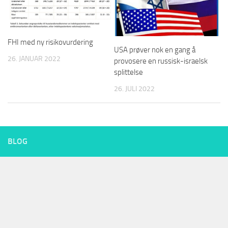
FHI med ny risikovurdering
USA prøver nok en gang å
26. JANUAR 2022
provosere en russisk-israelsk
splittelse
26. JULI 2022
BLOG