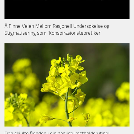
Å Finne Veien Mellom Rasjonell Undersøkelse og
Stigmatisering som ‘Konspirasjonsteoretiker’
Den skjulte fienden i din daglige kostholdsrutine!