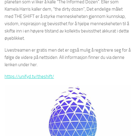
planeten som vi liker å kalle “The Informed Dozen”. Eller som
Kamela Harris kaller dem, “the dirty dozen”, Det endelige målet
med THE SHIFT er å styrke menneskeheten gjennom kunnskap,
visdom, inspirasjon og bevissthet for å hjelpe menneskeheten til å
skifte inn i en høyere tilstand av kollektiv bevissthet akkurat i dette
øyeblikket.
Livestreamen er gratis men det er også mulig å registrere seg for å
følge de videre på nettsiden. All informasjon finner du via denne
lenken under her.
https://unifyd.tv/theshift/