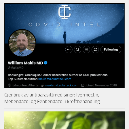
Gjenbruk av antiparasittmedisiner: Ivermectin,
Mebendazol og Fenbendazol i kreftbehandling