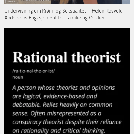
Undervisning om Kjønn og Seksualitet – Helen Rosvold
Andersens Engasjement for Familie og Verdier