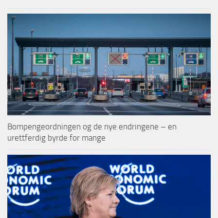
Bompengeordningen og de nye endringene – en
urettferdig byrde for mange