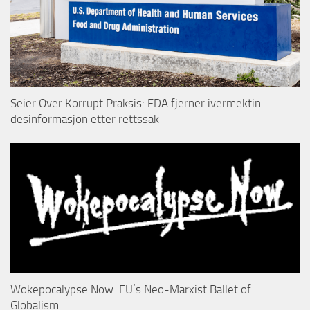
Seier Over Korrupt Praksis: FDA fjerner ivermektin-
desinformasjon etter rettssak
Wokepocalypse Now: EU’s Neo-Marxist Ballet of
Globalism