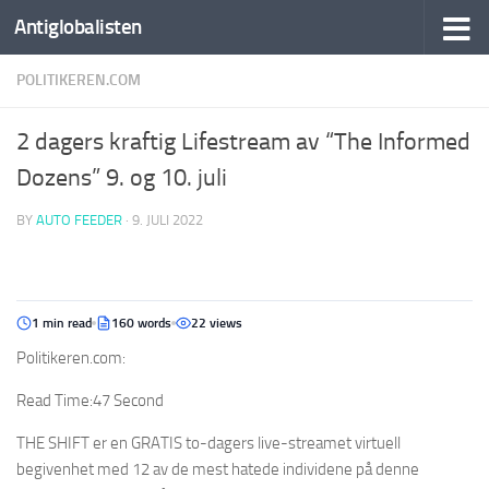
Antiglobalisten
POLITIKEREN.COM
2 dagers kraftig Lifestream av “The Informed
Dozens” 9. og 10. juli
BY
AUTO FEEDER
·
9. JULI 2022
1 min read
160 words
22 views
Politikeren.com:
Read Time:
47 Second
THE SHIFT er en GRATIS to-dagers live-streamet virtuell
begivenhet med 12 av de mest hatede individene på denne