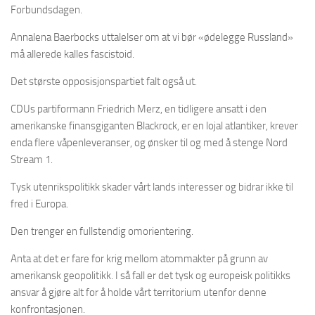
Forbundsdagen.
Annalena Baerbocks uttalelser om at vi bør «ødelegge Russland»
må allerede kalles fascistoid.
Det største opposisjonspartiet falt også ut.
CDUs partiformann Friedrich Merz, en tidligere ansatt i den
amerikanske finansgiganten Blackrock, er en lojal atlantiker, krever
enda flere våpenleveranser, og ønsker til og med å stenge Nord
Stream 1.
Tysk utenrikspolitikk skader vårt lands interesser og bidrar ikke til
fred i Europa.
Den trenger en fullstendig omorientering.
Anta at det er fare for krig mellom atommakter på grunn av
amerikansk geopolitikk. I så fall er det tysk og europeisk politikks
ansvar å gjøre alt for å holde vårt territorium utenfor denne
konfrontasjonen.