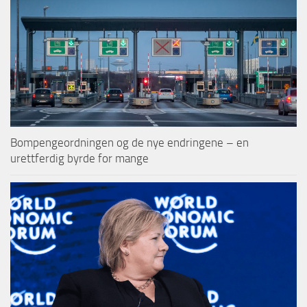
Bompengeordningen og de nye endringene – en
urettferdig byrde for mange