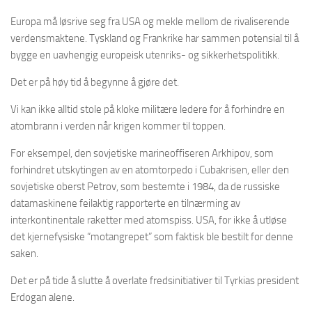
Europa må løsrive seg fra USA og mekle mellom de rivaliserende
verdensmaktene. Tyskland og Frankrike har sammen potensial til å
bygge en uavhengig europeisk utenriks- og sikkerhetspolitikk.
Det er på høy tid å begynne å gjøre det.
Vi kan ikke alltid stole på kloke militære ledere for å forhindre en
atombrann i verden når krigen kommer til toppen.
For eksempel, den sovjetiske marineoffiseren Arkhipov, som
forhindret utskytingen av en atomtorpedo i Cubakrisen, eller den
sovjetiske oberst Petrov, som bestemte i 1984, da de russiske
datamaskinene feilaktig rapporterte en tilnærming av
interkontinentale raketter med atomspiss. USA, for ikke å utløse
det kjernefysiske “motangrepet” som faktisk ble bestilt for denne
saken.
Det er på tide å slutte å overlate fredsinitiativer til Tyrkias president
Erdogan alene.