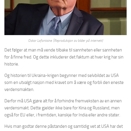
Oskar Lafontaine. (Reproduksjon av bilder på internett)
Det følger at man må vende tilbake til sannheten eller sannheten
for å finne fred. Og dette inkluderer det faktum at hver krig har sin
historie.
Og historien til Ukraina-krigen begynner med selvbildet av USA
som en utvalgt nasjon med kravet om å være og forbli den eneste
verdensmakten.
Derfor må USA gjøre alt for å forhindre fremveksten av en annen
verdensmakt. Dette gjelder ikke bare for Kina og Russland, men
også for EU eller, i fremtiden, kanskje for India eller andre stater.
Hvis man godtar denne påstanden og samtidig vet at USA har det