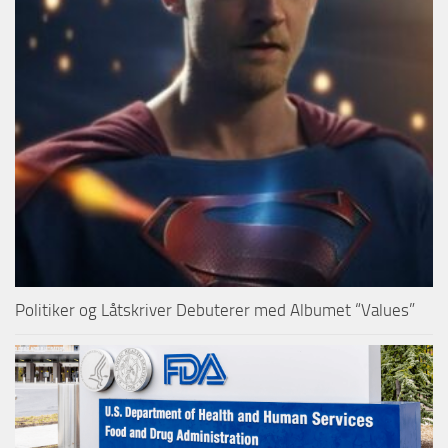
Politiker og Låtskriver Debuterer med Albumet “Values”