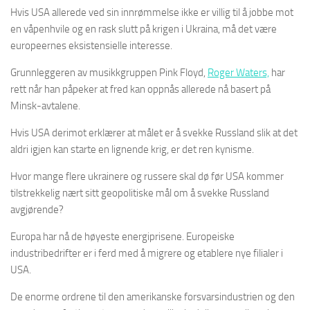
Hvis USA allerede ved sin innrømmelse ikke er villig til å jobbe mot
en våpenhvile og en rask slutt på krigen i Ukraina, må det være
europeernes eksistensielle interesse.
Grunnleggeren av musikkgruppen Pink Floyd,
Roger Waters,
har
rett når han påpeker at fred kan oppnås allerede nå basert på
Minsk-avtalene.
Hvis USA derimot erklærer at målet er å svekke Russland slik at det
aldri igjen kan starte en lignende krig, er det ren kynisme.
Hvor mange flere ukrainere og russere skal dø før USA kommer
tilstrekkelig nært sitt geopolitiske mål om å svekke Russland
avgjørende?
Europa har nå de høyeste energiprisene. Europeiske
industribedrifter er i ferd med å migrere og etablere nye filialer i
USA.
De enorme ordrene til den amerikanske forsvarsindustrien og den