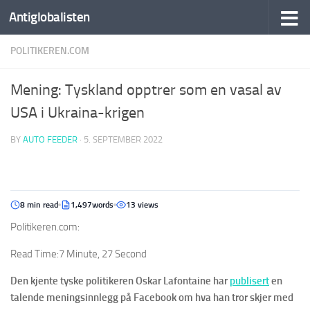
Antiglobalisten
POLITIKEREN.COM
Mening: Tyskland opptrer som en vasal av
USA i Ukraina-krigen
BY
AUTO FEEDER
·
5. SEPTEMBER 2022
8 min read
1,497words
13 views
Politikeren.com:
Read Time:
7 Minute, 27 Second
Den kjente tyske politikeren Oskar Lafontaine har
publisert
en
talende meningsinnlegg på Facebook om hva han tror skjer med