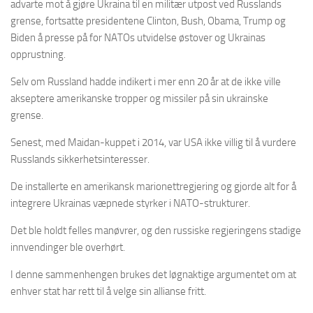
advarte mot å gjøre Ukraina til en militær utpost ved Russlands
grense, fortsatte presidentene Clinton, Bush, Obama, Trump og
Biden å presse på for NATOs utvidelse østover og Ukrainas
opprustning.
Selv om Russland hadde indikert i mer enn 20 år at de ikke ville
akseptere amerikanske tropper og missiler på sin ukrainske
grense.
Senest, med Maidan-kuppet i 2014, var USA ikke villig til å vurdere
Russlands sikkerhetsinteresser.
De installerte en amerikansk marionettregjering og gjorde alt for å
integrere Ukrainas væpnede styrker i NATO-strukturer.
Det ble holdt felles manøvrer, og den russiske regjeringens stadige
innvendinger ble overhørt.
I denne sammenhengen brukes det løgnaktige argumentet om at
enhver stat har rett til å velge sin allianse fritt.