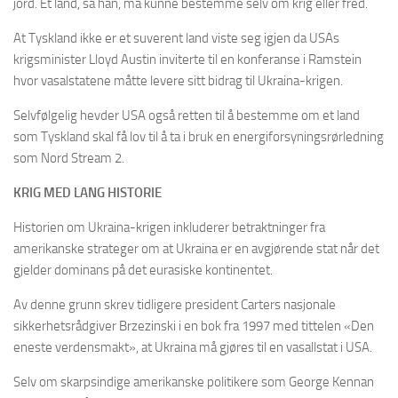
jord. Et land, sa han, må kunne bestemme selv om krig eller fred.
At Tyskland ikke er et suverent land viste seg igjen da USAs
krigsminister Lloyd Austin inviterte til en konferanse i Ramstein
hvor vasalstatene måtte levere sitt bidrag til Ukraina-krigen.
Selvfølgelig hevder USA også retten til å bestemme om et land
som Tyskland skal få lov til å ta i bruk en energiforsyningsrørledning
som Nord Stream 2.
KRIG MED LANG HISTORIE
Historien om Ukraina-krigen inkluderer betraktninger fra
amerikanske strateger om at Ukraina er en avgjørende stat når det
gjelder dominans på det eurasiske kontinentet.
Av denne grunn skrev tidligere president Carters nasjonale
sikkerhetsrådgiver Brzezinski i en bok fra 1997 med tittelen «Den
eneste verdensmakt», at Ukraina må gjøres til en vasallstat i USA.
Selv om skarpsindige amerikanske politikere som George Kennan