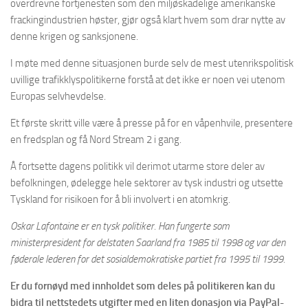
overdrevne fortjenesten som den miljøskadelige amerikanske
frackingindustrien høster, gjør også klart hvem som drar nytte av
denne krigen og sanksjonene.
I møte med denne situasjonen burde selv de mest utenrikspolitisk
uvillige trafikklyspolitikerne forstå at det ikke er noen vei utenom
Europas selvhevdelse.
Et første skritt ville være å presse på for en våpenhvile, presentere
en fredsplan og få Nord Stream 2 i gang.
Å fortsette dagens politikk vil derimot utarme store deler av
befolkningen, ødelegge hele sektorer av tysk industri og utsette
Tyskland for risikoen for å bli involvert i en atomkrig.
Oskar Lafontaine er en tysk politiker. Han fungerte som
ministerpresident for delstaten Saarland fra 1985 til 1998 og var den
føderale lederen for det sosialdemokratiske partiet fra 1995 til 1999.
Er du fornøyd med innholdet som deles på politikeren kan du
bidra til nettstedets utgifter med en liten donasjon via PayPal-