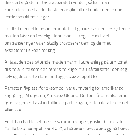
desidert største militære apparatet i verden, så kan man
konkludere med at det beste er å søke tilflukt under denne ene
verdensmaktens vinger.
Imidlertid er dette resonnementet riktig bare hvis den beskyttende
makten fører en fredelig utenrikspolitikk og ikke militært
omkranser nye rivaler, stadig provoserer dem og dermed
aksepterer risikoen for krig.
Anta at den beskyttende makten har militære anlegg på territoriet
til sine allierte som den fører sine kriger fra. I så fall setter den seg
selv og de allierte i fare med aggressiv geopolitikk.
Ramstein flyplass, for eksempel, var uunnværlig for amerikansk
krigføring i Midtøsten, Afrika og Ukraina. Derfor, når amerikanerne
fører kriger, er Tyskland alltid en part i krigen, enten de vil være det
eller ikke.
Fordi han hadde sett denne sammenhengen, ønsket Charles de
Gaulle for eksempel ikke NATO, altså amerikanske anlegg på fransk