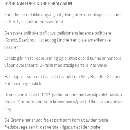
HVORDAN FORHINDRE ESKALASJON
For tiden er det ikke engang antydning til en utenrikspolitikk som
setter Tysklands interesser først.
Den tyske politiske trafikklyskoalisjonens ledende politikere
(Scholz, Baerbock, Habeck og Lindner) er lojale amerikanske
vasaller.
Scholz går inn for opprustning og er stolt over å kunne annonsere
våpenleveranser til Ukraina med stadig kortere intervaller.
Han opptrer som om han aldri har hørt om Willy Brandts Ost- und
Entspannungspolitik.
Utenrikspolitikken til FDP-partiet er dominert av våpenlobbyisten
Strack-Zimmermann, som krever nye våpen til Ukraina annenhver
dag.
De Grønne har snudd fra et parti som kom ut av den tyske
fredsbevegelsen til det verste krigspartiet i den tyske