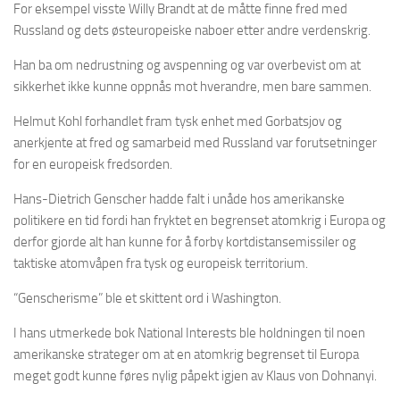
For eksempel visste Willy Brandt at de måtte finne fred med
Russland og dets østeuropeiske naboer etter andre verdenskrig.
Han ba om nedrustning og avspenning og var overbevist om at
sikkerhet ikke kunne oppnås mot hverandre, men bare sammen.
Helmut Kohl forhandlet fram tysk enhet med Gorbatsjov og
anerkjente at fred og samarbeid med Russland var forutsetninger
for en europeisk fredsorden.
Hans-Dietrich Genscher hadde falt i unåde hos amerikanske
politikere en tid fordi han fryktet en begrenset atomkrig i Europa og
derfor gjorde alt han kunne for å forby kortdistansemissiler og
taktiske atomvåpen fra tysk og europeisk territorium.
“Genscherisme” ble et skittent ord i Washington.
I hans utmerkede bok National Interests ble holdningen til noen
amerikanske strateger om at en atomkrig begrenset til Europa
meget godt kunne føres nylig påpekt igjen av Klaus von Dohnanyi.