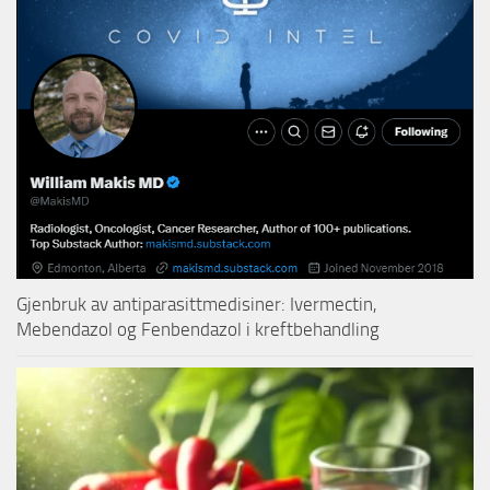
Gjenbruk av antiparasittmedisiner: Ivermectin,
Mebendazol og Fenbendazol i kreftbehandling