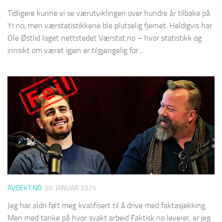
Tidligere kunne vi se værutviklingen over hundre år tilbake på
Yr.no, men værstatistikkene ble plutselig fjernet. Heldigvis har
Ole Østlid laget nettstedet Værstat.no – hvor statistikk og
innsikt om været igjen er tilgjengelig for...
AVDEKT.NO
20. JANUAR 2025
Jeg har aldri følt meg kvalifisert til å drive med faktasjekking.
Men med tanke på hvor svakt arbeid Faktisk.no leverer, er jeg