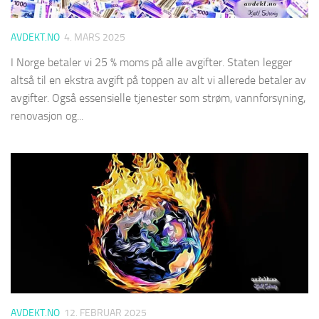
AVDEKT.NO
4. MARS 2025
I Norge betaler vi 25 % moms på alle avgifter. Staten legger
altså til en ekstra avgift på toppen av alt vi allerede betaler av
avgifter. Også essensielle tjenester som strøm, vannforsyning,
renovasjon og...
AVDEKT.NO
12. FEBRUAR 2025