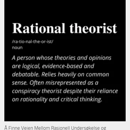
Å Finne Veien Mellom Rasjonell Undersøkelse og