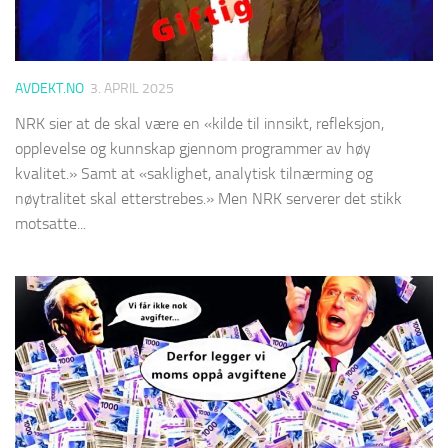
AVDEKT.NO
3. APRIL 2025
NRK sier at de skal være en «kilde til innsikt, refleksjon,
opplevelse og kunnskap gjennom programmer av høy
kvalitet.» Samt at «saklighet, analytisk tilnærming og
nøytralitet skal etterstrebes.» Men NRK serverer det stikk
motsatte...