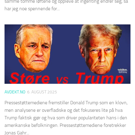
samme tomme løftene og oppleve at ingenting endrer seg, så
har jeg noe spennende for...
AVDEKT.NO
6. AUGUST 2025
Pressestøttemediene fremstiller Donald Trump som en klovn,
men analysene er overfladiske og det fokuseres lite på hva
Trump faktisk gjør og hva som driver populariteten hans i den
amerikanske befolkningen. Pressestøttemediene foretrekker
Jonas Gahr...