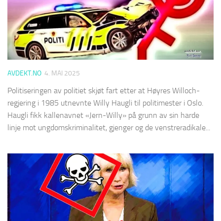
AVDEKT.NO
4. MAI 2025
Politiseringen av politiet skjøt fart etter at Høyres Willoch-
regjering i 1985 utnevnte Willy Haugli til politimester i Oslo.
Haugli fikk kallenavnet «Jern-Willy» på grunn av sin harde
linje mot ungdomskriminalitet, gjenger og de venstreradikale...