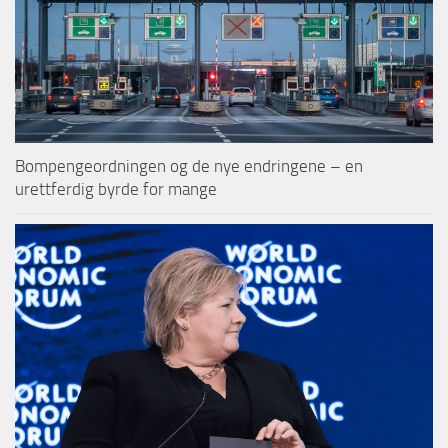
Bompengeordningen og de nye endringene – en
urettferdig byrde for mange