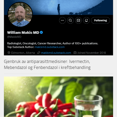
Gjenbruk av antiparasittmedisiner: Ivermectin,
Mebendazol og Fenbendazol i kreftbehandling