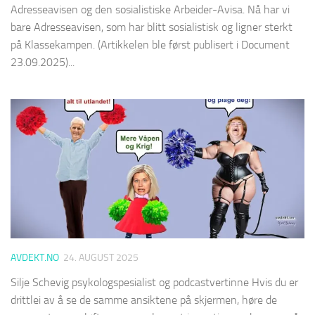
Adresseavisen og den sosialistiske Arbeider-Avisa. Nå har vi
bare Adresseavisen, som har blitt sosialistisk og ligner sterkt
på Klassekampen. (Artikkelen ble først publisert i Document
23.09.2025)...
AVDEKT.NO
24. AUGUST 2025
Silje Schevig psykologspesialist og podcastvertinne Hvis du er
drittlei av å se de samme ansiktene på skjermen, høre de