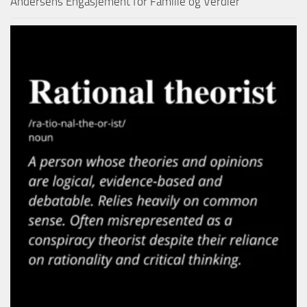
Andersens Engasjement for Familie og Verdier