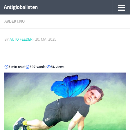
Antiglobalisten
AVDEKT.NO
BY
AUTO FEEDER
·
20. MAI 2025
3 min read
597 words
34 views