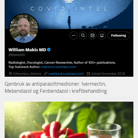
Gjenbruk av antiparasittmedisiner: Ivermectin,
Mebendazol og Fenbendazol i kreftbehandling