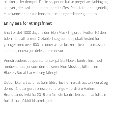
blokkert eller dempet. Dette skaper en kultur preget av sladring og
angiveri, der avvikende meninger straffes. Resultatet er et kjedelig
ekkokammer der kun konsensusmeninger slipper gjennom.
En ny æra for ytringsfrihet
Snart er det 1000 dager siden Elon Musk frigjorde Twitter. På den
tiden har plattformen X etablert seg som et globalt fristed for
ytringer med over 600 millioner aktive brukere, hvor informasjon,
ideer og innovasjon deles uten sensur.
Venstresidens desperate forsøk på å ta tilbake kontrollen, med
mediekampanjer som demoniserer Elon Musk og løfter frem
Bluesky Social, har vist seg fåfengt.
Det er ikke rart at Jonas Gahr Støre, Eivind Trædal, Gaute Skjervø og
deres håndtlangere i pressen er urolige – fordi Gro Harlem
Brundtlands frykt fra 2018 om å miste kontrollen over hva folk blir
fortalt, har nå blitt til virkelighet.