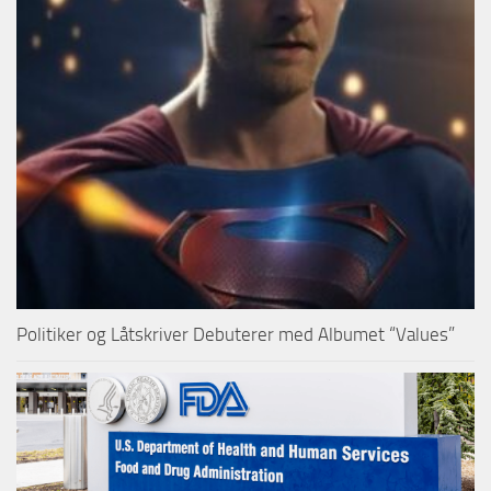
Politiker og Låtskriver Debuterer med Albumet “Values”