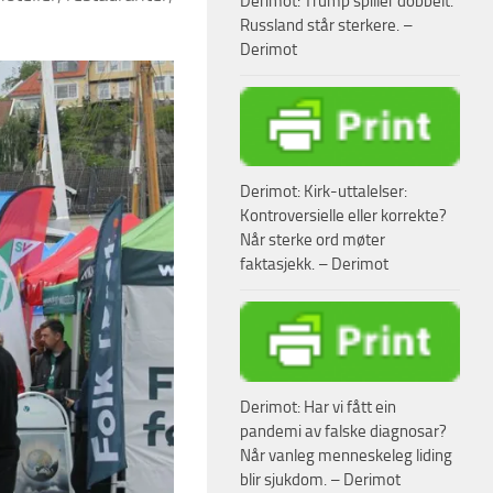
Derimot: Trump spiller dobbelt.
Russland står sterkere. –
Derimot
Derimot: Kirk-uttalelser:
Kontroversielle eller korrekte?
Når sterke ord møter
faktasjekk. – Derimot
Derimot: Har vi fått ein
pandemi av falske diagnosar?
Når vanleg menneskeleg liding
blir sjukdom. – Derimot