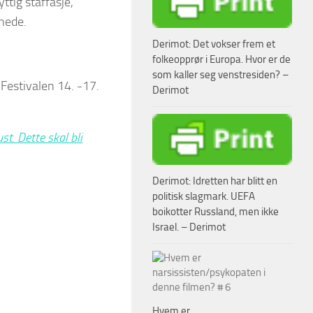
ttig staffasje,
nede.
Derimot: Det vokser frem et
folkeopprør i Europa. Hvor er de
som kaller seg venstresiden? –
 Festivalen 14. -17.
Derimot
t. Dette skal bli
Derimot: Idretten har blitt en
politisk slagmark. UEFA
boikotter Russland, men ikke
Israel. – Derimot
Hvem er