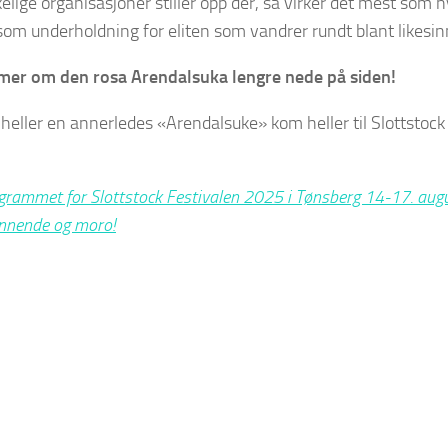
kelige organisasjoner stiller opp der, så virker det mest som ny
m underholdning for eliten som vandrer rundt blant likesin
 mer om den rosa Arendalsuka lengre nede på siden!
heller en annerledes «Arendalsuke» kom heller til Slottstock
grammet for Slottstock Festivalen 2025 i Tønsberg 14-17. augus
nnende og moro!