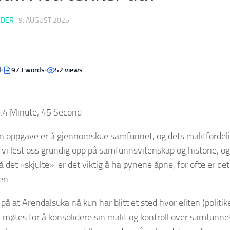
EDER
·
9. AUGUST 2025
d
973 words
52 views
:
4 Minute, 45 Second
in oppgave er å gjennomskue samfunnet, og dets maktfordeli
 vi lest oss grundig opp på samfunnsvitenskap og historie, o
tå det «skjulte» er det viktig å ha øynene åpne, for ofte er de
gen…
på at Arendalsuka nå kun har blitt et sted hvor eliten (politik
 møtes for å konsolidere sin makt og kontroll over samfunne