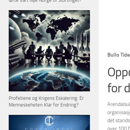
løfte Vårt Nye Norge til Stortinget?
Bullo Tid
Oppd
for 
Profetiene og Krigens Eskalering: Er
Arendalsuk
Menneskeheten Klar for Endring?
organisasj
det stands
over 100 f