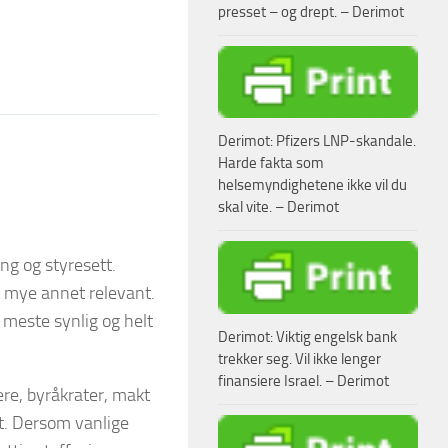
presset – og drept. – Derimot
Derimot: Pfizers LNP-skandale.
Harde fakta som
helsemyndighetene ikke vil du
skal vite. – Derimot
ng og styresett.
g mye annet relevant.
t meste synlig og helt
Derimot: Viktig engelsk bank
trekker seg. Vil ikke lenger
finansiere Israel. – Derimot
ere, byråkrater, makt
t. Dersom vanlige