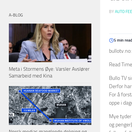
BY
AUTO FE
A-BLOG
5 min rea
bullotv.no:
Read Time
Meta i Stormens Øye: Varsler Avslører
Samarbeid med Kina
Bullo TV s
Derfor har
For å fors
oppe i da
Mye tyder 
og penger)
Norsk medias manglende dekning og