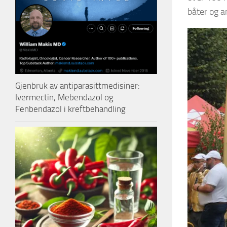
båter og a
Gjenbruk av antiparasittmedisiner:
Ivermectin, Mebendazol og
Fenbendazol i kreftbehandling