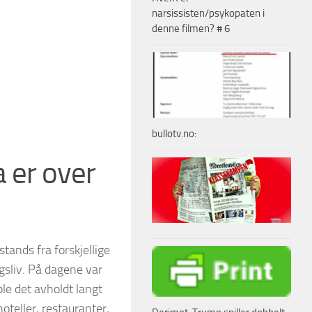
narsissisten/psykopaten i
denne filmen? # 6
bullotv.no:
 er over
tands fra forskjellige
ngsliv. På dagene var
le det avholdt langt
oteller, restauranter,