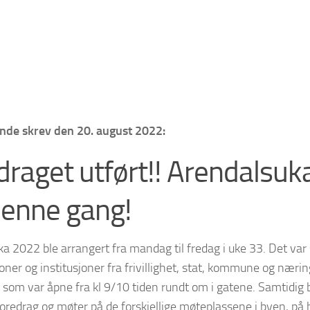
ende skrev den 20. august 2022:
raget utført!! Arendalsuka
denne gang!
a 2022 ble arrangert fra mandag til fredag i uke 33. Det var s
oner og institusjoner fra frivillighet, stat, kommune og næri
 som var åpne fra kl 9/10 tiden rundt om i gatene. Samtidig b
oredrag og møter på de forskjellige møteplassene i byen, på h