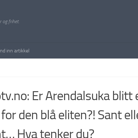
 og frihet.
nd inn artikkel
otv.no: Er Arendalsuka blitt 
for den blå eliten?! Sant ell
t… Hva tenker du?