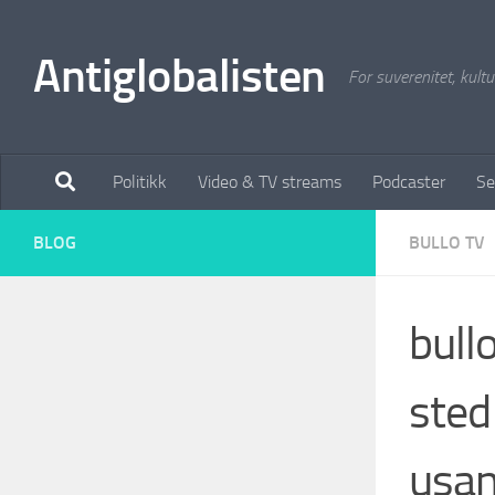
Antiglobalisten
For suverenitet, kultur
Politikk
Video & TV streams
Podcaster
Se
BLOG
BULLO TV
bull
sted 
usan