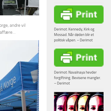
rge, andre vil
Derimot: Kennedy, Kirk og
å affære…
Mossad. Når døden blir et
politisk våpen. – Derimot
Derimot: Navalnaya hevder
forgiftning. Bevisene mangler.
– Derimot