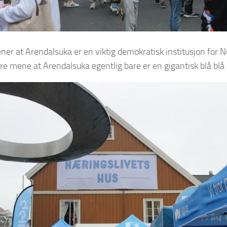
r at Arendalsuka er en viktig demokratisk institusjon for No
re mene at Arendalsuka egentlig bare er en gigantisk blå bl