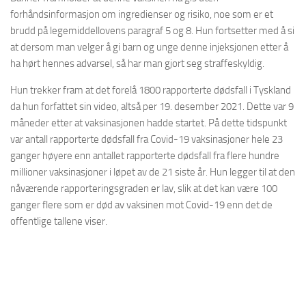
forhåndsinformasjon om ingredienser og risiko, noe som er et
brudd på legemiddellovens paragraf 5 og 8. Hun fortsetter med å si
at dersom man velger å gi barn og unge denne injeksjonen etter å
ha hørt hennes advarsel, så har man gjort seg straffeskyldig.
Hun trekker fram at det forelå 1800 rapporterte dødsfall i Tyskland
da hun forfattet sin video, altså per 19. desember 2021. Dette var 9
måneder etter at vaksinasjonen hadde startet. På dette tidspunkt
var antall rapporterte dødsfall fra Covid-19 vaksinasjoner hele 23
ganger høyere enn antallet rapporterte dødsfall fra flere hundre
millioner vaksinasjoner i løpet av de 21 siste år. Hun legger til at den
nåværende rapporteringsgraden er lav, slik at det kan være 100
ganger flere som er død av vaksinen mot Covid-19 enn det de
offentlige tallene viser.