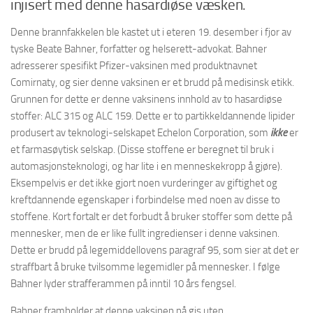
injisert med denne hasardiøse væsken.
Denne brannfakkelen ble kastet ut i eteren 19. desember i fjor av
tyske Beate Bahner, forfatter og helserett-advokat. Bahner
adresserer spesifikt Pfizer-vaksinen med produktnavnet
Comirnaty, og sier denne vaksinen er et brudd på medisinsk etikk.
Grunnen for dette er denne vaksinens innhold av to hasardiøse
stoffer: ALC 315 og ALC 159. Dette er to partikkeldannende lipider
produsert av teknologi-selskapet Echelon Corporation, som
ikke
er
et farmasøytisk selskap. (Disse stoffene er beregnet til bruk i
automasjonsteknologi, og har lite i en menneskekropp å gjøre).
Eksempelvis er det ikke gjort noen vurderinger av giftighet og
kreftdannende egenskaper i forbindelse med noen av disse to
stoffene. Kort fortalt er det forbudt å bruker stoffer som dette på
mennesker, men de er like fullt ingredienser i denne vaksinen.
Dette er brudd på legemiddellovens paragraf 95, som sier at det er
straffbart å bruke tvilsomme legemidler på mennesker. I følge
Bahner lyder strafferammen på inntil 10 års fengsel.
Bahner framholder at denne vaksinen nå gis uten