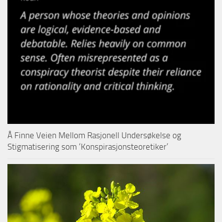
Å Finne Veien Mellom Rasjonell Undersøkelse og
Stigmatisering som ‘Konspirasjonsteoretiker’