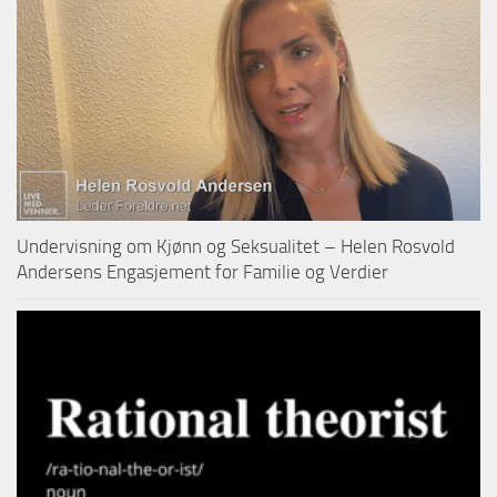
Undervisning om Kjønn og Seksualitet – Helen Rosvold
Andersens Engasjement for Familie og Verdier