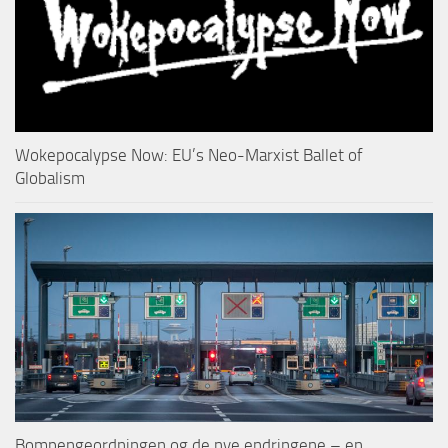
Wokepocalypse Now: EU’s Neo-Marxist Ballet of
Globalism
Bompengeordningen og de nye endringene – en