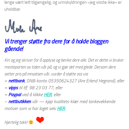
lenge vært lett tilgjengelig, og unnskyldningen «jeg visste ikke» er
uholdbar.
Vi trenger støtte fra dere for å holde bloggen
gående!
Kiri og jeg skriver for å opplyse og berike dere alle. Det er dette vi bruker
mesteparten av tiden vår på, og vi gjør det med glede. Dersom dere
setter pris på innsatsen vår, vurder å støtte oss via
–
nettbank
, DNB-konto 05350624327 (Are Erlend Hegrand), eller
–
vipps
til tlf. 98 23 03 77, eller
–
Paypal
ved å klikke
HER
, eller
–
nettbutikken
vår — kjøp kvalitets-klær med tankevekkende
motiver som vi har laget selv
HER
.
Hjertelig takk!