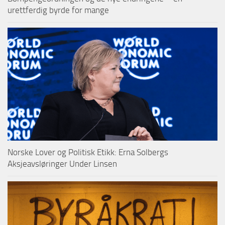
urettferdig byrde for mange
Norske Lover og Politisk Etikk: Erna Solbergs
Aksjeavsløringer Under Linsen