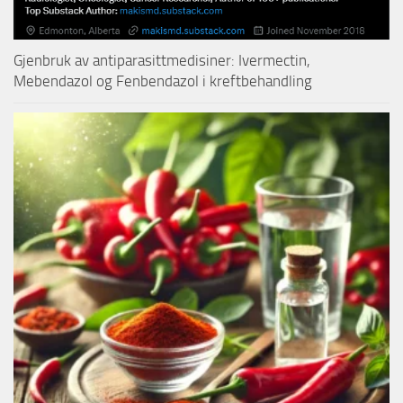
Gjenbruk av antiparasittmedisiner: Ivermectin,
Mebendazol og Fenbendazol i kreftbehandling