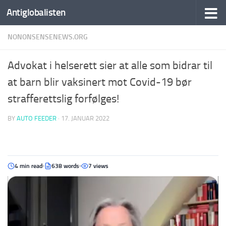
Antiglobalisten
NONONSENSENEWS.ORG
Advokat i helserett sier at alle som bidrar til
at barn blir vaksinert mot Covid-19 bør
strafferettslig forfølges!
BY
AUTO FEEDER
·
17. JANUAR 2022
4 min read
638 words
7 views