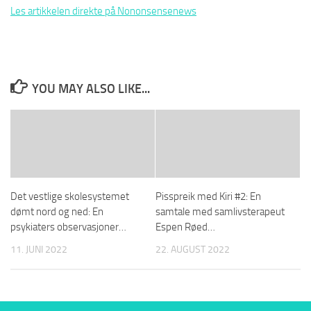
Les artikkelen direkte på Nononsensenews
YOU MAY ALSO LIKE...
Det vestlige skolesystemet
Pisspreik med Kiri #2: En
dømt nord og ned: En
samtale med samlivsterapeut
psykiaters observasjoner…
Espen Røed…
11. JUNI 2022
22. AUGUST 2022