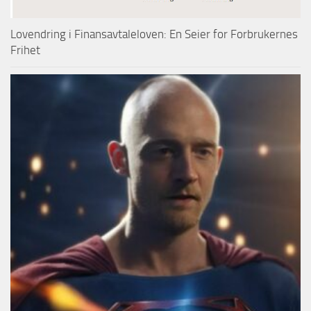
Lovendring i Finansavtaleloven: En Seier for Forbrukernes
Frihet