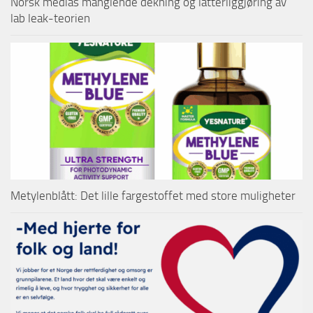
Norsk medias manglende dekning og latterliggjøring av
lab leak-teorien
Metylenblått: Det lille fargestoffet med store muligheter