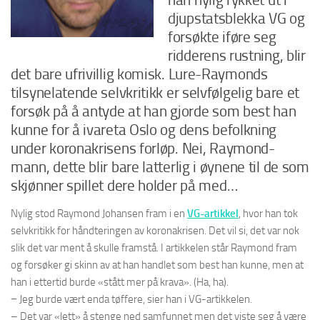
djupstatsblekka VG og
forsøkte iføre seg
ridderens rustning, blir
det bare ufrivillig komisk. Lure-Raymonds
tilsynelatende selvkritikk er selvfølgelig bare et
forsøk på å antyde at han gjorde som best han
kunne for å ivareta Oslo og dens befolkning
under koronakrisens forløp. Nei, Raymond-
mann, dette blir bare latterlig i øynene til de som
skjønner spillet dere holder på med…
Nylig stod Raymond Johansen fram i en
VG-artikkel
, hvor han tok
selvkritikk for håndteringen av koronakrisen. Det vil si, det var nok
slik det var ment å skulle framstå. I artikkelen står Raymond fram
og forsøker gi skinn av at han handlet som best han kunne, men at
han i ettertid burde «stått mer på krava». (Ha, ha).
− Jeg burde vært enda tøffere, sier han i VG-artikkelen.
– Det var «lett» å stenge ned samfunnet men det viste seg å være