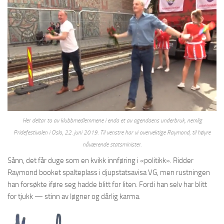
Her deltar to av klubbmedlemmene i enda et av agendaens underbruk, nemlig
Pridefestivalen i Oslo, 22. juni 2019. Til venstre har vi overvektige Raymond, til høyre
nåværende statsminister.
Sånn, det får duge som en kvikk innføring i «politikk». Ridder
Raymond booket spalteplass i djupstatsavisa VG, men rustningen
han forsøkte iføre seg hadde blitt for liten. Fordi han selv har blitt
for tjukk — stinn av løgner og dårlig karma.