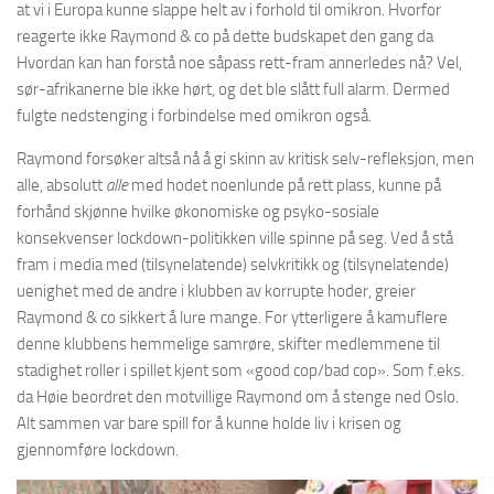
at vi i Europa kunne slappe helt av i forhold til omikron. Hvorfor
reagerte ikke Raymond & co på dette budskapet den gang da
Hvordan kan han forstå noe såpass rett-fram annerledes nå? Vel,
sør-afrikanerne ble ikke hørt, og det ble slått full alarm. Dermed
fulgte nedstenging i forbindelse med omikron også.
Raymond forsøker altså nå å gi skinn av kritisk selv-refleksjon, men
alle, absolutt
alle
med hodet noenlunde på rett plass, kunne på
forhånd skjønne hvilke økonomiske og psyko-sosiale
konsekvenser lockdown-politikken ville spinne på seg. Ved å stå
fram i media med (tilsynelatende) selvkritikk og (tilsynelatende)
uenighet med de andre i klubben av korrupte hoder, greier
Raymond & co sikkert å lure mange. For ytterligere å kamuflere
denne klubbens hemmelige samrøre, skifter medlemmene til
stadighet roller i spillet kjent som «good cop/bad cop». Som f.eks.
da Høie beordret den motvillige Raymond om å stenge ned Oslo.
Alt sammen var bare spill for å kunne holde liv i krisen og
gjennomføre lockdown.