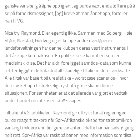
ganske vanskelig å åpne opp igjen. Jeg burde vært enda tøffere på å
se på forholdsmessighet, [og] kreve at man åpnet opp, forteller
han til VG.
Nice try, Raymond. Eller egentlig ikke. Sammen med Solberg, Høie,
Støre, Nakstad, Guldvog og et knippe andre overløpere i
landsforvaltningen har denne klubben deres vært instrumental i
det å skape koronakrisen. En politisk krise kamuflert som en
medisinsk krise. Det har aldri foreligget sanntids-data som kunne
rettferdiggjøre de katastrofalt skadelige tiltakene dere iverksatte.
Alle tiltak var basert på urealistiske «worst case scenarios», hvor
dere pisket opp tilstrekkelig frykt til å greie skape denne
situasjonen. For sannheten er at det allerede var gjort et vedtak
under bordet om at krisen
skulle
skapes.
Tilbake til VG-artikkelen: Raymond gir uttrykk for at regjeringen
burde reagert raskere når Sør-Afrikanske eksperter sa at omikron
var langt mildere enn tidligere varianter. I dette har han selvfølgelig
helt rett. Sør-Afrika var raskt på banen med informasjon som tilsa