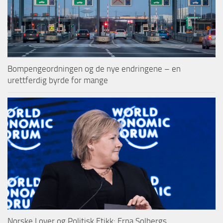
Bompengeordningen og de nye endringene – en
urettferdig byrde for mange
Norske Lover og Politisk Etikk: Erna Solbergs