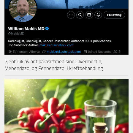
Gjenbruk av antiparasittmedisiner: Ivermectin,
Mebendazol og Fenbendazol i kreftbehandling