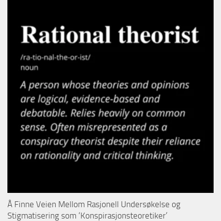
Å Finne Veien Mellom Rasjonell Undersøkelse og
Stigmatisering som ‘Konspirasjonsteoretiker’