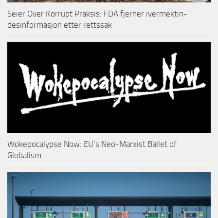
Seier Over Korrupt Praksis: FDA fjerner ivermektin-
desinformasjon etter rettssak
Wokepocalypse Now: EU’s Neo-Marxist Ballet of
Globalism