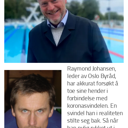
Raymond Johansen,
leder av Oslo Byråd,
har akkurat forsøkt å
toe sine hender i
forbindelse med
koronasvindelen. En
svindel han i realiteten
stilte seg bak. Så når
han nylig rykket ut i