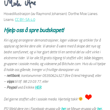
Hovedillustrasjon (av Raymond Johansen): Dorthe Moe Lianes.
Lisens:
CC BY-SA 4.0
Hjelp oss å spre budskapet!
Kiri og jeg arrangerer demonstrasjoner, lager videoer og artikler for å
opplyse og berike dere alle. Vi ønsker å være med å skape det nye og
bedre samfunnet, og vi har gjort dette til en sentral del av vårt virke i
ekstreme tider. Vi lar alle få gratis tilgang til stoffet vårt, både bloggen,
gruppene i sosiale media, og videoene på Bitchute.com. Hvis du vil hjelpe
å holde oss gående, trenger vi frivillige donasjoner via
–
nettbank
,
kontonummer 05350624327 (Are Erlend Hegrand), eller
–
vipps
til tlf. 98 23 03 77, eller
–
Paypal
ved å klikke
HER
.
Del gjerne stoffet vårt i sosiale media. Hjertelig takk!
PS! Meld dere inn i Facebook-gruppa vår
her
og Mewe-gruppa vår
her
.