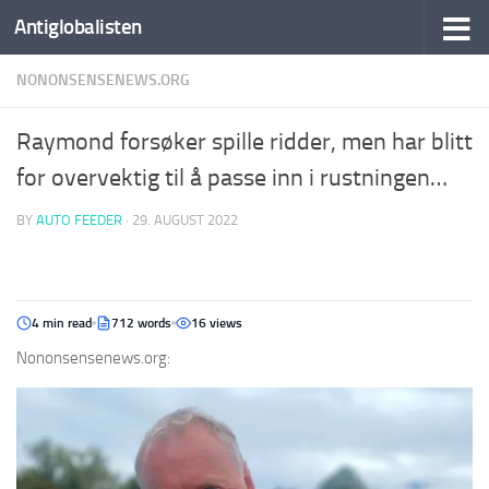
Antiglobalisten
NONONSENSENEWS.ORG
Raymond forsøker spille ridder, men har blitt
for overvektig til å passe inn i rustningen…
BY
AUTO FEEDER
·
29. AUGUST 2022
4 min read
712 words
16 views
Nononsensenews.org: