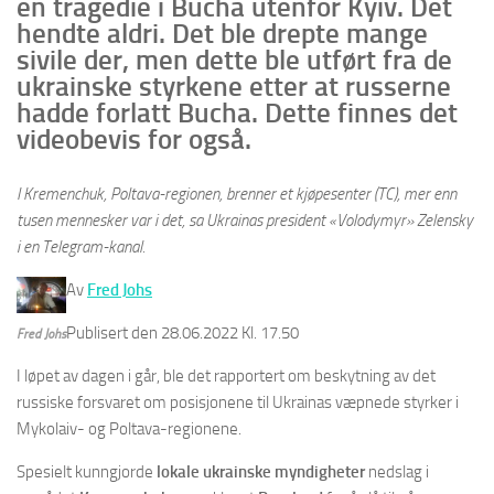
en tragedie i Bucha utenfor Kyiv. Det
hendte aldri. Det ble drepte mange
sivile der, men dette ble utført fra de
ukrainske styrkene etter at russerne
hadde forlatt Bucha. Dette finnes det
videobevis for også.
I Kremenchuk, Poltava-regionen, brenner et kjøpesenter (TC), mer enn
tusen mennesker var i det, sa Ukrainas president «Volodymyr» Zelensky
i en Telegram-kanal.
Av
Fred Johs
Publisert den 28.06.2022 Kl. 17.50
Fred Johs
I løpet av dagen i går, ble det rapportert om beskytning av det
russiske forsvaret om posisjonene til Ukrainas væpnede styrker i
Mykolaiv- og Poltava-regionene.
Spesielt kunngjorde
lokale ukrainske myndigheter
nedslag i