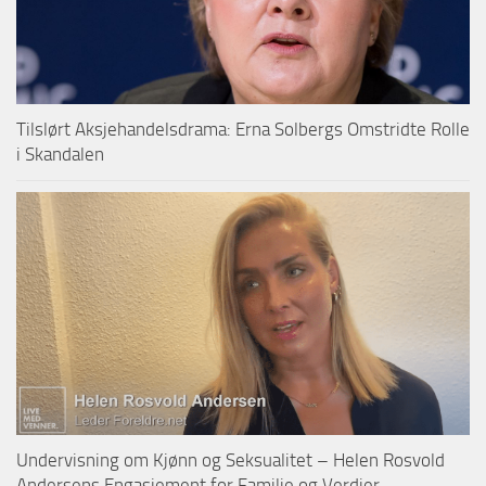
Tilslørt Aksjehandelsdrama: Erna Solbergs Omstridte Rolle
i Skandalen
Undervisning om Kjønn og Seksualitet – Helen Rosvold
Andersens Engasjement for Familie og Verdier