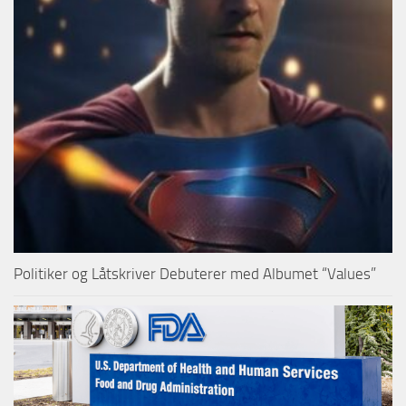
Politiker og Låtskriver Debuterer med Albumet “Values”