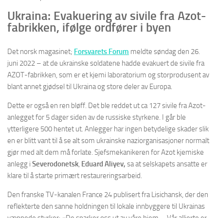
Ukraina: Evakuering av sivile fra Azot-
fabrikken, ifølge ordfører i byen
Det norsk magasinet;
Forsvarets Forum
meldte søndag den 26.
juni 2022 – at de ukrainske soldatene hadde evakuert de sivile fra
AZOT-fabrikken, som er et kjemi laboratorium og storprodusent av
blant annet gjødsel til Ukraina og store deler av Europa.
Dette er også en ren bløff. Det ble reddet ut ca 127 sivile fra Azot-
anlegget for 5 dager siden av de russiske styrkene. I går ble
ytterligere 500 hentet ut. Anlegger har ingen betydelige skader slik
en er blitt vant til å se alt som ukrainske naziorganisasjoner normalt
gjør med alt dem må forlate. Sjefsmekanikeren for Azot kjemiske
anlegg i
Severodonetsk
,
Eduard Aliyev,
sa at selskapets ansatte er
klare til å starte primært restaureringsarbeid.
Den franske TV-kanalen France 24 publisert fra Lisichansk, der den
reflekterte den sanne holdningen til lokale innbyggere til Ukrainas
væpnede styrker: «De sparker oss ut av våre hjem … Vår allierte er