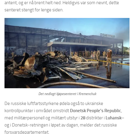
antent, og er nå brent helt ned. Heldigvis var som nevnt, dette
senteret stengt for lenge siden.
Det nedlagt kjøpesenteret i Kremenchuk
De russiske luftfartsstyrkene ødela også to ukrainske
kontrollpunkter i området omstridt
Donetsk People’s Republic
,
med militærpersonell og militært utstyr i
28
distrikter i
Luhansk
–
og i Donetsk-retningen i løpet av dagen, melder det russiske
forsvarsdepartementet.