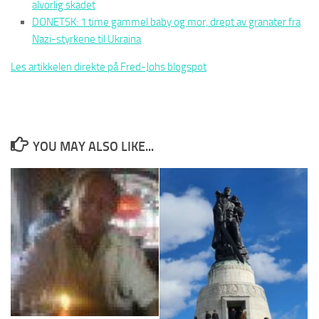
alvorlig skadet
DONETSK: 1 time gammel baby og mor, drept av granater fra
Nazi-styrkene til Ukraina
Les artikkelen direkte på Fred-Johs blogspot
YOU MAY ALSO LIKE...