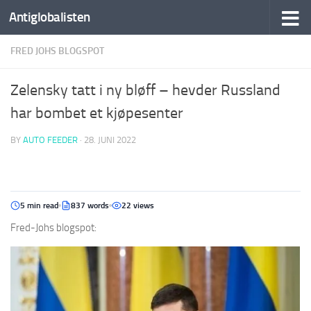
Antiglobalisten
FRED JOHS BLOGSPOT
Zelensky tatt i ny bløff – hevder Russland
har bombet et kjøpesenter
BY
AUTO FEEDER
·
28. JUNI 2022
5 min read
837 words
22 views
Fred-Johs blogspot: