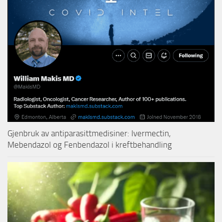
Gjenbruk av antiparasittmedisiner: Ivermectin,
Mebendazol og Fenbendazol i kreftbehandling