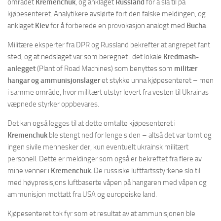
området
Kremenchuk
, og anklaget
Russland
for å slå til på
kjøpesenteret. Analytikere avslørte fort den falske meldingen, og
anklaget
Kiev
for å forberede en provokasjon analogt med
Bucha
.
Militære eksperter fra DPR og Russland bekrefter at angrepet fant
sted, og at nedslaget var som beregnet i det lokale
Kredmash-
anlegget
(Plant of Road Machines) som benyttes som
militær
hangar og ammunisjonslager
et stykke unna kjøpesenteret – men
i samme område, hvor militært utstyr levert fra vesten til Ukrainas
væpnede styrker oppbevares.
Det kan også legges til at dette omtalte kjøpesenteret i
Kremenchuk
ble stengt ned for lenge siden – altså det var tomt og
ingen sivile mennesker der, kun eventuelt ukrainsk militært
personell. Dette er meldinger som også er bekreftet fra flere av
mine venner i
Kremenchuk
. De russiske luftfartsstyrkene slo til
med høypresisjons luftbaserte våpen på hangaren med våpen og
ammunisjon mottatt fra USA og europeiske land.
Kjøpesenteret tok fyr som et resultat av at ammunisjonen ble