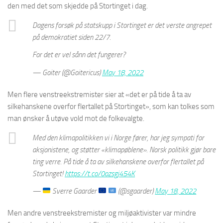
den med det som skjedde på Stortinget i dag.
Dagens forsøk på statskupp i Stortinget er det verste angrepet
på demokratiet siden 22/7.
For det er vel sånn det fungerer?
— Goiter (@Goitericus)
May 18, 2022
Men flere venstreekstremister sier at «det er på tide å ta av
silkehanskene overfor flertallet på Stortinget», som kan tolkes som
man ønsker å utøve vold mot de folkevalgte.
Med den klimapolitikken vi i Norge fører, har jeg sympati for
aksjonistene, og støtter «klimapøblene». Norsk politikk gjør bare
ting verre. På tide å ta av silkehanskene overfor flertallet på
Stortinget!
https://t.co/0ozsgj454K
—
Sverre Gaarder
(@sgaarder)
May 18, 2022
Men andre venstreekstremister og miljøaktivister var mindre