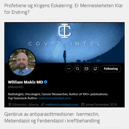
Profetiene og Krigens Eskalering: Er Menneskeheten Klar
for Endring?
Gjenbruk av antiparasittmedisiner: Ivermectin,
Mebendazol og Fenbendazol i kreftbehandling