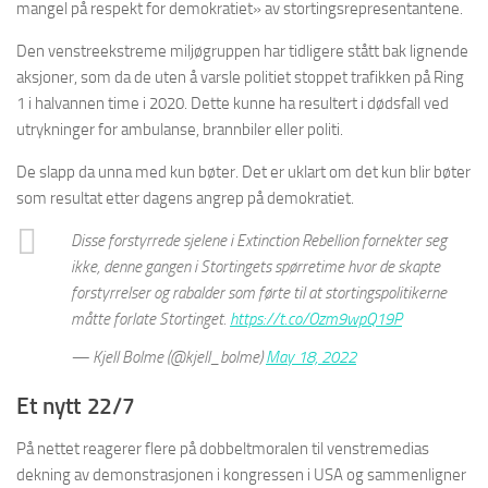
mangel på respekt for demokratiet» av stortingsrepresentantene.
Den venstreekstreme miljøgruppen har tidligere stått bak lignende
aksjoner, som da de uten å varsle politiet stoppet trafikken på Ring
1 i halvannen time i 2020. Dette kunne ha resultert i dødsfall ved
utrykninger for ambulanse, brannbiler eller politi.
De slapp da unna med kun bøter. Det er uklart om det kun blir bøter
som resultat etter dagens angrep på demokratiet.
Disse forstyrrede sjelene i Extinction Rebellion fornekter seg
ikke, denne gangen i Stortingets spørretime hvor de skapte
forstyrrelser og rabalder som førte til at stortingspolitikerne
måtte forlate Stortinget.
https://t.co/Ozm9wpQ19P
— Kjell Bolme (@kjell_bolme)
May 18, 2022
Et nytt 22/7
På nettet reagerer flere på dobbeltmoralen til venstremedias
dekning av demonstrasjonen i kongressen i USA og sammenligner