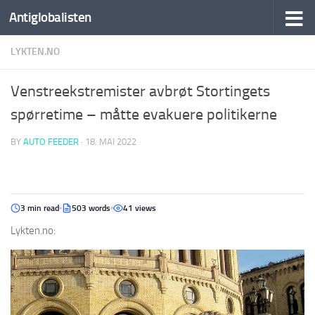
Antiglobalisten
LYKTEN.NO
Venstreekstremister avbrøt Stortingets
spørretime – måtte evakuere politikerne
BY
AUTO FEEDER
·
18. MAI 2022
3 min read
503 words
41 views
Lykten.no: