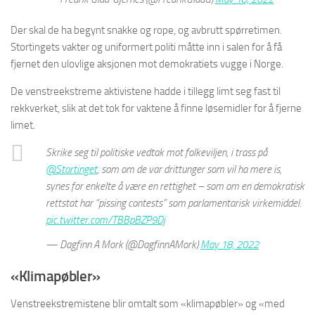
Der skal de ha begynt snakke og rope, og avbrutt spørretimen.
Stortingets vakter og uniformert politi måtte inn i salen for å få
fjernet den ulovlige aksjonen mot demokratiets vugge i Norge.
De venstreekstreme aktivistene hadde i tillegg limt seg fast til
rekkverket, slik at det tok for vaktene å finne løsemidler for å fjerne
limet.
Skrike seg til politiske vedtak mot folkeviljen, i trass på
@Stortinget
, som om de var drittunger som vil ha mere is,
synes for enkelte å være en rettighet – som om en demokratisk
rettstat har “pissing contests” som parlamentarisk virkemiddel.
pic.twitter.com/TBBpBZP9Dj
— Dagfinn A Mork (@DagfinnAMork)
May 18, 2022
«Klimapøbler»
Venstreekstremistene blir omtalt som «klimapøbler» og «med