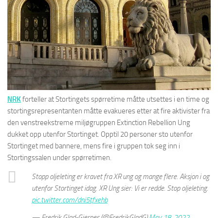
NRK
forteller at Stortingets spørretime måtte utsettes i en time og
stortingsrepresentanten måtte evakueres etter at fire aktivister fra
den venstreekstreme miljøgruppen Extinction Rebellion Ung
dukket opp utenfor Stortinget. Opptil 20 personer sto utenfor
Stortinget med bannere, mens fire i gruppen tok seg inn i
Stortingssalen under spørretimen.
Stopp oljeleting er kravet fra XR ung og mange flere. Aksjon i og
utenfor Stortinget idag. XR Ung sier: Vi er redde. Stop oljeleting.
pic.twitter.com/dni5tfxehb
— Fredrik Glad-Gjernes (@FredrikGladG)
May 18, 2022