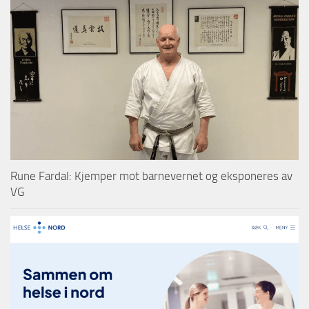
Rune Fardal: Kjemper mot barnevernet og eksponeres av
VG