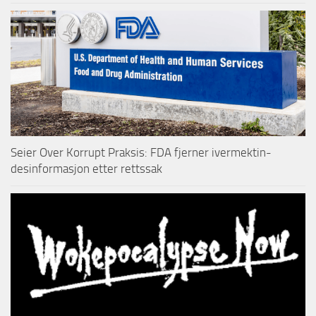
Seier Over Korrupt Praksis: FDA fjerner ivermektin-
desinformasjon etter rettssak