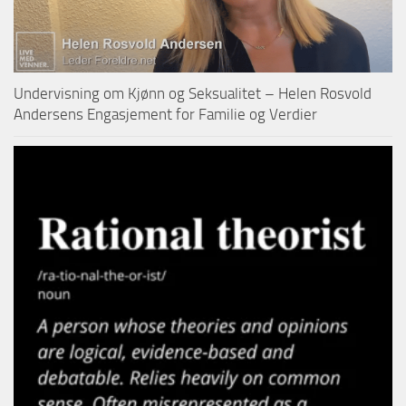
Undervisning om Kjønn og Seksualitet – Helen Rosvold
Andersens Engasjement for Familie og Verdier