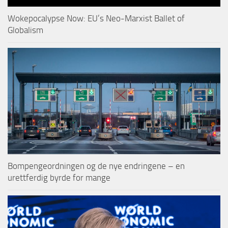
Wokepocalypse Now: EU’s Neo-Marxist Ballet of
Globalism
Bompengeordningen og de nye endringene – en
urettferdig byrde for mange