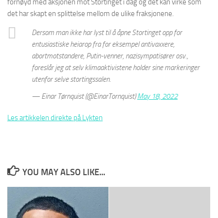
fornøyd med aksjonen mot Stortinget i dag og det kan virke som
det har skapt en splittelse mellom de ulike fraksjonene.
Dersom man ikke har lyst til å åpne Stortinget opp for
entusiastiske heiarop fra for eksempel antivaxxere,
abortmotstandere, Putin-venner, nazisympatisører osv.,
foreslår jeg at selv klimaaktivistene holder sine markeringer
utenfor selve stortingssalen.
— Einar Tørnquist (@EinarTornquist)
May 18, 2022
Les artikkelen direkte på Lykten
YOU MAY ALSO LIKE...