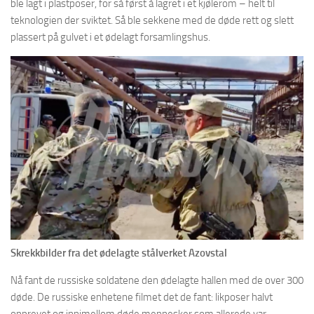
ble lagt i plastposer, for så først å lagret i et kjølerom – helt til
teknologien der sviktet. Så ble sekkene med de døde rett og slett
plassert på gulvet i et ødelagt forsamlingshus.
Skrekkbilder fra det ødelagte stålverket Azovstal
Nå fant de russiske soldatene den ødelagte hallen med de over 300
døde. De russiske enhetene filmet det de fant: likposer halvt
opprevet og innimellom døde mennesker som allerede var