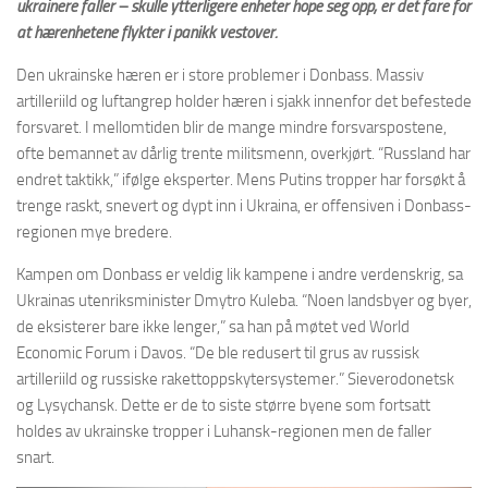
ukrainere faller – skulle ytterligere enheter hope seg opp, er det fare for
at hærenhetene flykter i panikk vestover.
Den ukrainske hæren er i store problemer i Donbass. Massiv
artilleriild og luftangrep holder hæren i sjakk innenfor det befestede
forsvaret. I mellomtiden blir de mange mindre forsvarspostene,
ofte bemannet av dårlig trente militsmenn, overkjørt. “Russland har
endret taktikk,” ifølge eksperter. Mens Putins tropper har forsøkt å
trenge raskt, snevert og dypt inn i Ukraina, er offensiven i Donbass-
regionen mye bredere.
Kampen om Donbass er veldig lik kampene i andre verdenskrig, sa
Ukrainas utenriksminister Dmytro Kuleba. “Noen landsbyer og byer,
de eksisterer bare ikke lenger,” sa han på møtet ved World
Economic Forum i Davos. “De ble redusert til grus av russisk
artilleriild og russiske rakettoppskytersystemer.” Sieverodonetsk
og Lysychansk. Dette er de to siste større byene som fortsatt
holdes av ukrainske tropper i Luhansk-regionen men de faller
snart.