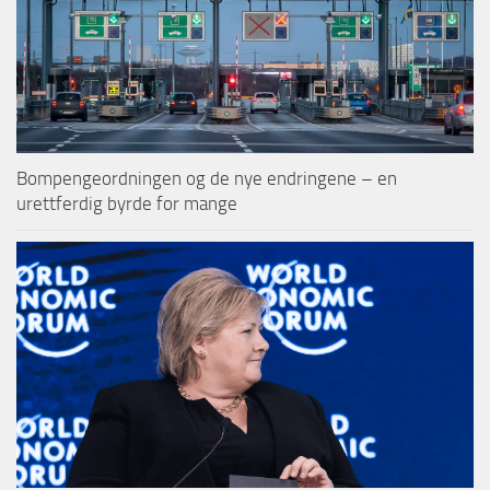
Bompengeordningen og de nye endringene – en
urettferdig byrde for mange