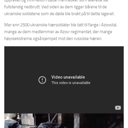
fullstendig nedbrutt. Ved siden av dem ligger bårene til de
ukrainske soldatene som de døde ble brakt på til dette lageret.
Mer enn 2500 ukrainske hærsoldater ble tatt til fange i Azovstal,
mange av dem medlemmer av Azov-regimentet, der mange
høyreekstreme også kjempet mot den russiske hæren.