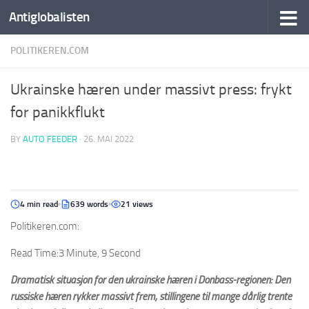
Antiglobalisten
POLITIKEREN.COM
Ukrainske hæren under massivt press: frykt
for panikkflukt
BY
AUTO FEEDER
·
26. MAI 2022
4 min read
639 words
21 views
Politikeren.com:
Read Time:
3 Minute, 9 Second
Dramatisk situasjon for den ukrainske hæren i Donbass-regionen: Den
russiske hæren rykker massivt frem, stillingene til mange dårlig trente