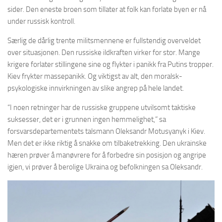
sider. Den eneste broen som tillater at folk kan forlate byen er nå
under russisk kontroll.
Særlig de dårlig trente militsmennene er fullstendig overveldet
over situasjonen. Den russiske ildkraften virker for stor. Mange
krigere forlater stillingene sine og flykter i panikk fra Putins tropper.
Kiev frykter massepanikk. Og viktigst av alt, den moralsk-
psykologiske innvirkningen av slike angrep på hele landet.
“I noen retninger har de russiske gruppene utvilsomt taktiske
suksesser, det er i grunnen ingen hemmelighet,” sa
forsvarsdepartementets talsmann Oleksandr Motusyanyk i Kiev.
Men det er ikke riktig å snakke om tilbaketrekking. Den ukrainske
hæren prøver å manøvrere for å forbedre sin posisjon og angripe
igjen, vi prøver å berolige Ukraina og befolkningen sa Oleksandr.