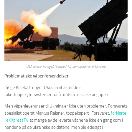
USA leverer nå også “Patriot” luftvernsystemer til Ukraina.
Problematiske våpenforsendelser
Ifølge Kuleba trenger Ukraina «hastende»
rakettoppskytersystemer for å motstå russiske angripere.
Men våpenleveranser til Ukraina er ikke uten problemer. Forsvarets
spesialist oberst Markus Reisner, toppekspert i Forsvaret,
forklarte
i eXXpressTV
at mange av de leverte våpnene ikke en gang kom i
hendene på de ukrainske soldatene, men ble ødelagt i