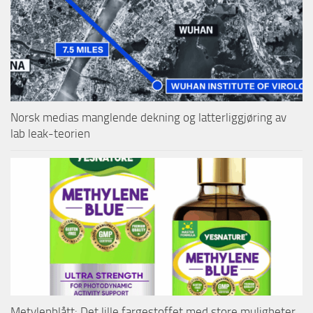
Norsk medias manglende dekning og latterliggjøring av
lab leak-teorien
Metylenblått: Det lille fargestoffet med store muligheter