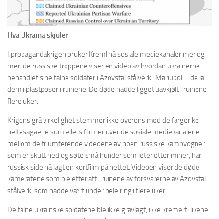
Hva Ukraina skjuler
I propagandakrigen bruker Kreml nå sosiale mediekanaler mer og
mer: de russiske troppene viser en video av hvordan ukrainerne
behandlet sine falne soldater i Azovstal stålverk i Mariupol – de la
dem i plastposer i ruinene. De døde hadde ligget uavkjølt i ruinene i
flere uker.
Krigens grå virkelighet stemmer ikke overens med de fargerike
heltesagaene som ellers flimrer over de sosiale mediekanalene –
mellom de triumferende videoene av noen russiske kampvogner
som er skutt ned og søte små hunder som leter etter miner, har
russisk side nå lagt en kortfilm på nettet: Videoen viser de døde
kameratene som ble etterlatt i ruinene av forsvarerne av Azovstal
stålverk, som hadde vært under beleiring i flere uker.
De falne ukrainske soldatene ble ikke gravlagt, ikke kremert: likene