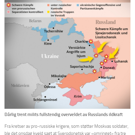
Dårlig trent milits fullstendig overveldet av Russlands ildkraft
Fra kretser av pro-russiske krigere, som støtter Moskvas soldater,
ble det onsdag kveld sagt at Syerodonetsk var «omringet» fra tre