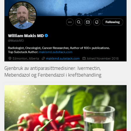
Gjenbruk av antiparasittmedisiner: Ivermectin,
Mebendazol og Fenbendazol i kreftbehandling