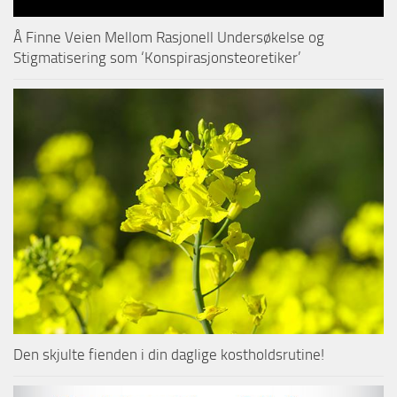
Å Finne Veien Mellom Rasjonell Undersøkelse og
Stigmatisering som ‘Konspirasjonsteoretiker’
Den skjulte fienden i din daglige kostholdsrutine!