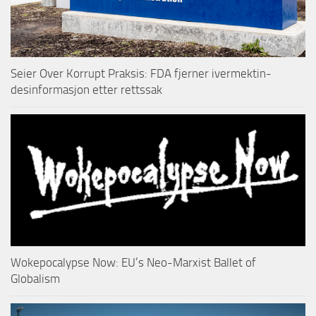
Seier Over Korrupt Praksis: FDA fjerner ivermektin-
desinformasjon etter rettssak
Wokepocalypse Now: EU’s Neo-Marxist Ballet of
Globalism