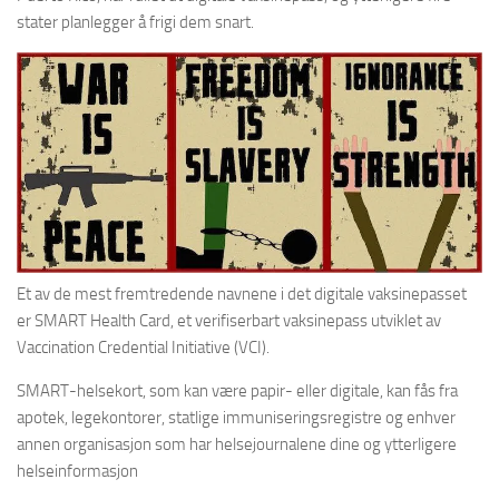
stater planlegger å frigi dem snart.
Et av de mest fremtredende navnene i det digitale vaksinepasset
er SMART Health Card, et verifiserbart vaksinepass utviklet av
Vaccination Credential Initiative (VCI).
SMART-helsekort, som kan være papir- eller digitale, kan fås fra
apotek, legekontorer, statlige immuniseringsregistre og enhver
annen organisasjon som har helsejournalene dine og ytterligere
helseinformasjon