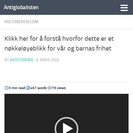
Antiglobalisten
POLITIKEREN.COM
Klikk her for å forstå hvorfor dette er et
nøkkeløyeblikk for vår og barnas frihet
BY
AUTO FEEDER
·
8. MARS 2022
3 min read
467 words
19 views
Videoavspiller