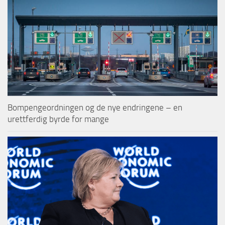
Bompengeordningen og de nye endringene – en
urettferdig byrde for mange