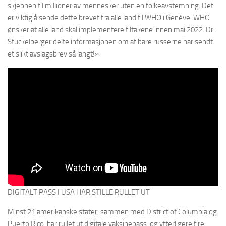
skjebnen til millioner av mennesker uten en folkeavstemning. Det
er viktig å sende dette brevet fra alle land til WHO i Genève. WHO
ønsker at alle land skal implementere tiltakene innen mai 2022. Dr.
Stuckelberger delte informasjonen om at bare russerne har sendt
et slikt avslagsbrev så langt!»
DIGITALT PASS I USA HAR STILLE RULLET UT
Minst 21 amerikanske stater, sammen med District of Columbia og
Puerto Rico, har rullet ut digitale vaksinepass, og ytterligere fire