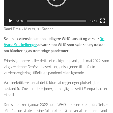
00:00
17:12
Read Time:
2 Minute, 12 Second
Sveitsisk vitenskapsmann, tidligere WHO-ansatt og varsler
Dr.
Astrid Stuckelberger
advarer mot WHO som søker en ny traktat
om håndtering av fremtidige pandemier.
Frihetskjempere kaller dette et maktgrep planlagt 1. mai 2022, som
vil gjøre denne Genève-baserte organisasjonen til de facto
verdensregjering i tilfelle en pandemi eller lignende.
Vaksinekritikere sier at det faktum at regjeringer plutselig tar
avstand fra Covid-restriksjoner, som nylig ble sett i Europa, bare er
et spill.
Den siste uken i januar 2022 holdt WHO et krisemøte og drøftelser
i Genève om å utvide sine fullmakter til å ta over alle medlemsland i