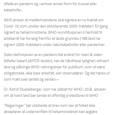
tilfelle en pandemi og «enhver annen form for trussel eller
katastrofe».
WHO ønsker at medlemslandene skal signere en ny traktat om
Covid-19, som utvider den eksisterende 2005-traktaten. En gang
signert av helseministrene, WHO-konstitusjonen (i henhold til
artikkel 9) har forrang fremfor et lands grunnlov (189 land har
signert 2005-traktaten) under naturkatastrofer eller pandemier.
Siden definisjonen av en pandemi ble endret for noen år siden
(tilfeller basert på PCR-testen), kan de håndheve lydighet i ethvert
land og påtvinge WHO-retningslinjer for publikum, som vil være
obligatoriske, ikke bare anbefalt, sier observatører. Og det høres ut
som makt over landet og verden.»
Dr. Astrid Stuckelberger, som har jobbet for WHO i 20 år, advarer
om at hvert land bør sende et offentlig protestbrev til WHO.
“Regjeringer” bør utarbeide et brev som sier at folket ikke
aksepterer at underskriften til helseministeren kan avgjøre