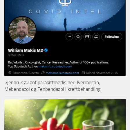
Gjenbruk av antiparasittmedisiner: Ivermectin,
Mebendazol og Fenbendazol i kreftbehandling