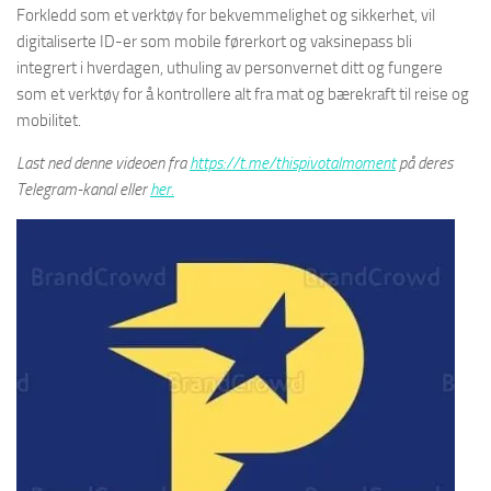
Forkledd som et verktøy for bekvemmelighet og sikkerhet, vil
digitaliserte ID-er som mobile førerkort og vaksinepass bli
integrert i hverdagen, uthuling av personvernet ditt og fungere
som et verktøy for å kontrollere alt fra mat og bærekraft til reise og
mobilitet.
Last ned denne videoen fra
https://t.me/thispivotalmoment
på deres
Telegram-kanal eller
her.