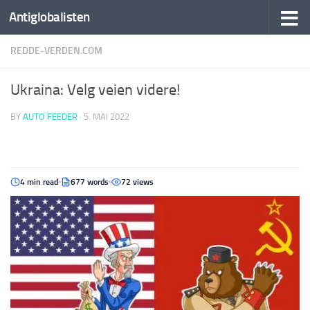
Antiglobalisten
REDDE-VERDEN.COM
Ukraina: Velg veien videre!
BY
AUTO FEEDER
·
5. MAI 2022
4 min read
677 words
72 views