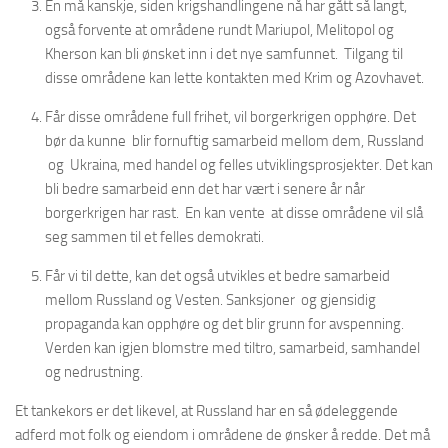
En må kanskje, siden krigshandlingene nå har gått så langt,
også forvente at områdene rundt Mariupol, Melitopol og
Kherson kan bli ønsket inn i det nye samfunnet. Tilgang til
disse områdene kan lette kontakten med Krim og Azovhavet.
Får disse områdene full frihet, vil borgerkrigen opphøre. Det
bør da kunne blir fornuftig samarbeid mellom dem, Russland
og Ukraina, med handel og felles utviklingsprosjekter. Det kan
bli bedre samarbeid enn det har vært i senere år når
borgerkrigen har rast. En kan vente at disse områdene vil slå
seg sammen til et felles demokrati.
Får vi til dette, kan det også utvikles et bedre samarbeid
mellom Russland og Vesten. Sanksjoner og gjensidig
propaganda kan opphøre og det blir grunn for avspenning.
Verden kan igjen blomstre med tiltro, samarbeid, samhandel
og nedrustning.
Et tankekors er det likevel, at Russland har en så ødeleggende
adferd mot folk og eiendom i områdene de ønsker å redde. Det må