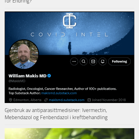
for Endring?
Gjenbruk av antiparasittmedisiner: Ivermectin,
Mebendazol og Fenbendazol i kreftbehandling