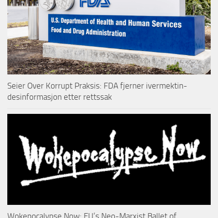
Seier Over Korrupt Praksis: FDA fjerner ivermektin-
desinformasjon etter rettssak
Wokepocalypse Now: EU’s Neo-Marxist Ballet of