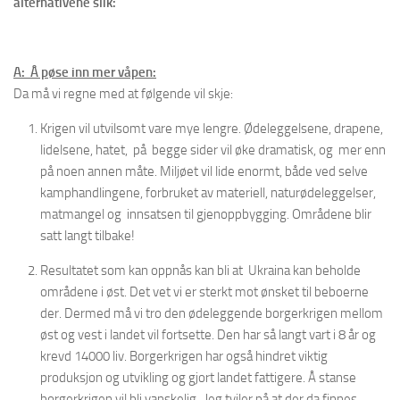
alternativene slik:
A: Å pøse inn mer våpen:
Da må vi regne med at følgende vil skje:
Krigen vil utvilsomt vare mye lengre. Ødeleggelsene, drapene,
lidelsene, hatet, på begge sider vil øke dramatisk, og mer enn
på noen annen måte. Miljøet vil lide enormt, både ved selve
kamphandlingene, forbruket av materiell, naturødeleggelser,
matmangel og innsatsen til gjenoppbygging. Områdene blir
satt langt tilbake!
Resultatet som kan oppnås kan bli at Ukraina kan beholde
områdene i øst. Det vet vi er sterkt mot ønsket til beboerne
der. Dermed må vi tro den ødeleggende borgerkrigen mellom
øst og vest i landet vil fortsette. Den har så langt vart i 8 år og
krevd 14000 liv. Borgerkrigen har også hindret viktig
produksjon og utvikling og gjort landet fattigere. Å stanse
borgerkrigen vil bli vanskelig. Jeg tviler på at der da finnes