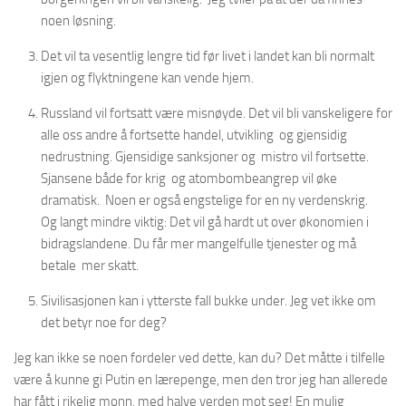
noen løsning.
Det vil ta vesentlig lengre tid før livet i landet kan bli normalt
igjen og flyktningene kan vende hjem.
Russland vil fortsatt være misnøyde. Det vil bli vanskeligere for
alle oss andre å fortsette handel, utvikling og gjensidig
nedrustning. Gjensidige sanksjoner og mistro vil fortsette.
Sjansene både for krig og atombombeangrep vil øke
dramatisk. Noen er også engstelige for en ny verdenskrig.
Og langt mindre viktig: Det vil gå hardt ut over økonomien i
bidragslandene. Du får mer mangelfulle tjenester og må
betale mer skatt.
Sivilisasjonen kan i ytterste fall bukke under. Jeg vet ikke om
det betyr noe for deg?
Jeg kan ikke se noen fordeler ved dette, kan du? Det måtte i tilfelle
være å kunne gi Putin en lærepenge, men den tror jeg han allerede
har fått i rikelig monn, med halve verden mot seg! En mulig