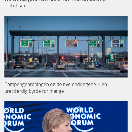
Globalism
Bompengeordningen og de nye endringene – en
urettferdig byrde for mange