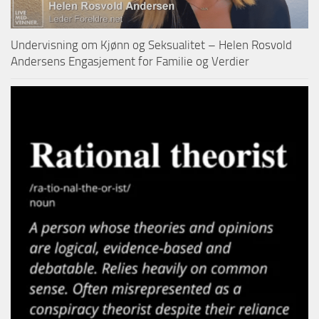
Undervisning om Kjønn og Seksualitet – Helen Rosvold
Andersens Engasjement for Familie og Verdier