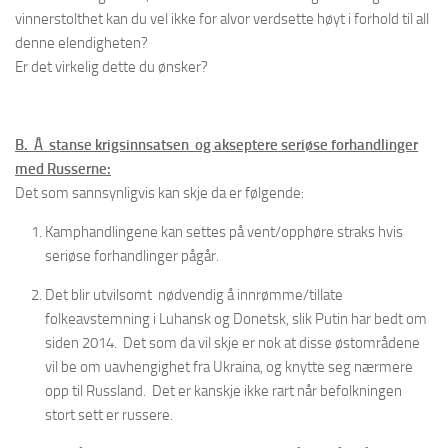
vinnerstolthet kan du vel ikke for alvor verdsette høyt i forhold til all
denne elendigheten?
Er det virkelig dette du ønsker?
B. Å stanse krigsinnsatsen og akseptere seriøse forhandlinger
med Russerne:
Det som sannsynligvis kan skje da er følgende:
Kamphandlingene kan settes på vent/opphøre straks hvis
seriøse forhandlinger pågår.
Det blir utvilsomt nødvendig å innrømme/tillate
folkeavstemning i Luhansk og Donetsk, slik Putin har bedt om
siden 2014. Det som da vil skje er nok at disse østområdene
vil be om uavhengighet fra Ukraina, og knytte seg nærmere
opp til Russland. Det er kanskje ikke rart når befolkningen
stort sett er russere.