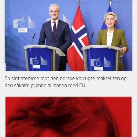
En sint stemme mot den norske korrupte makteliten og
den såkalte grønne alliansen med EU