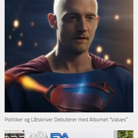
Politiker og Låtskriver Debuterer med Albumet “Values”