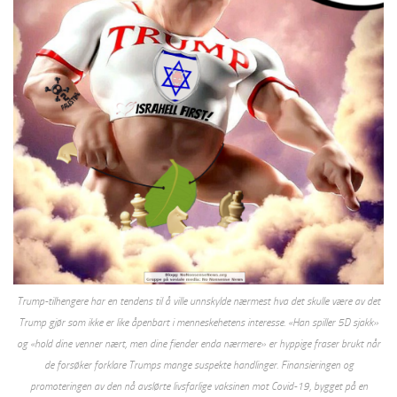
Trump-tilhengere har en tendens til å ville unnskylde nærmest hva det skulle være av det
Trump gjør som ikke er like åpenbart i menneskehetens interesse. «Han spiller 5D sjakk»
og «hold dine venner nært, men dine fiender enda nærmere» er hyppige fraser brukt når
de forsøker forklare Trumps mange suspekte handlinger. Finansieringen og
promoteringen av den
nå avslørte livsfarlige
vaksinen mot Covid-19, bygget på en