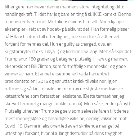
tilhengere framhever denne mannens store integritet og ditto
handlingskraft. Til det har jeg bare én ting å si: IKKE korrekt. Denne
mannen er tvert i mot Mr. Inkonsekvens himself. Noen kjappe
eksempler «rett ut av hodet» på akkurat det: Han formelig pisser
på Hillary Clinton i full offentlighet, noe som for så vidt er vel
fortjent for hennes del. Hun er guilty as charged, dvs. en
krigsforbryter (f.eks. Libya…) og kriminell av rang. Men så skjer det:
Trump snur 180 grader og betegner plutselig Hillary og mannen,
ekspresident Bill Clinton, som fortreffelige mennesker og gode
venner av ham. Et annet eksempel er fra da han entret
presidentstolen i 2016 og var uttalt kritisk til vaksiner. Igjen
rettmessig sådan, for vaksiner er en av de største medisinske
katastrofene som fortsatt er i eksistens. (Dette temaet har jeg
skrevet temmelig mange artikler om nå). Men så skjer det på nytt:
Plutselig utnevner Trump seg selv som selveste faren til tidenes
mest meningsløse og hasardiøse vaksine, nemlig vaksinen mot
Covid-19. Denne injeksjonen led av en skrikende mangel på
uttesting i forkant, hvor bl.a. langtidsstudier på dens trygghet