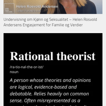
Undervisning om Kjønn og Seksualitet – Helen Rosvold
Andersens Engasjement for Familie og Verdier