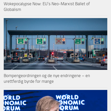
Wokepocalypse Now: EU’s Neo-Marxist Ballet of
Globalism
Bompengeordningen og de nye endringene – en
urettferdig byrde for mange