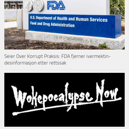
Seier Over Korrupt Praksis: FDA fjerner ivermektin-
desinformasjon etter rettssak