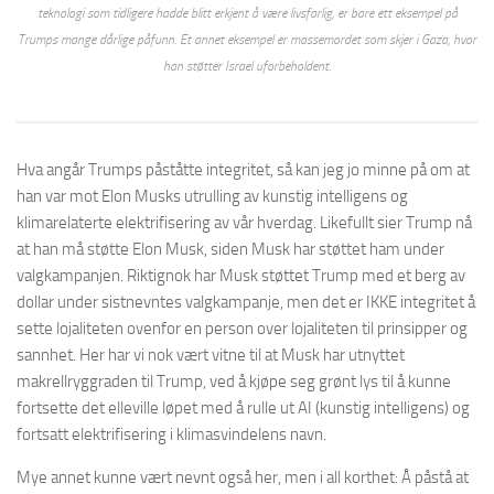
teknologi som tidligere hadde blitt erkjent å være livsfarlig, er bare ett eksempel på
Trumps mange dårlige påfunn. Et annet eksempel er massemordet som skjer i Gaza, hvor
han støtter Israel uforbeholdent.
Hva angår Trumps påståtte integritet, så kan jeg jo minne på om at
han var mot Elon Musks utrulling av kunstig intelligens og
klimarelaterte elektrifisering av vår hverdag. Likefullt sier Trump nå
at han må støtte Elon Musk, siden Musk har støttet ham under
valgkampanjen. Riktignok har Musk støttet Trump med et berg av
dollar under sistnevntes valgkampanje, men det er IKKE integritet å
sette lojaliteten ovenfor en person over lojaliteten til prinsipper og
sannhet. Her har vi nok vært vitne til at Musk har utnyttet
makrellryggraden til Trump, ved å kjøpe seg grønt lys til å kunne
fortsette det elleville løpet med å rulle ut AI (kunstig intelligens) og
fortsatt elektrifisering i klimasvindelens navn.
Mye annet kunne vært nevnt også her, men i all korthet: Å påstå at