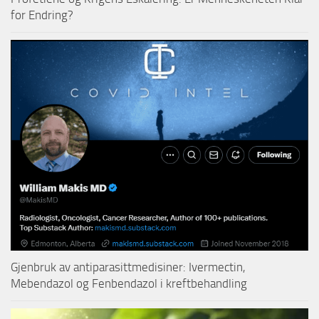
for Endring?
Gjenbruk av antiparasittmedisiner: Ivermectin,
Mebendazol og Fenbendazol i kreftbehandling