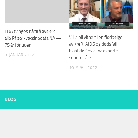
FDA tvinges nå til å avsløre
Vil vi bli vitne til en flodbølge
alle Pfizer-vaksinedata NÅ —
av kreft, AIDS og dødsfall
75 år før tiden!
blant de Covid-vaksinerte
9. JANUAR 2022
senere i år?
10. APRIL 2022
BLOG