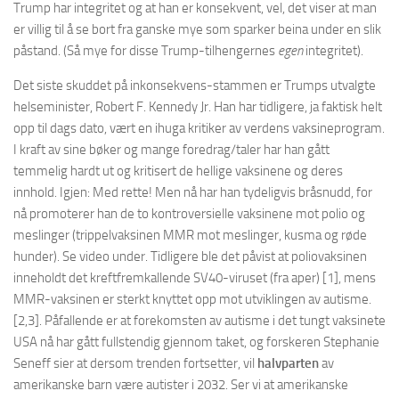
Trump har integritet og at han er konsekvent, vel, det viser at man
er villig til å se bort fra ganske mye som sparker beina under en slik
påstand. (Så mye for
disse Trump-tilhengernes
egen
integritet).
Det siste skuddet på inkonsekvens-stammen er Trumps utvalgte
helseminister, Robert F. Kennedy Jr. Han har tidligere, ja faktisk helt
opp til dags dato, vært en ihuga kritiker av verdens vaksineprogram.
I kraft av sine bøker og mange foredrag/taler har han gått
temmelig hardt ut og kritisert de hellige vaksinene og deres
innhold. Igjen: Med rette! Men nå har han tydeligvis bråsnudd, for
nå promoterer han de to kontroversielle vaksinene mot polio og
meslinger (trippelvaksinen MMR mot meslinger, kusma og røde
hunder). Se video under. Tidligere ble det påvist at poliovaksinen
inneholdt det kreftfremkallende SV40-viruset (fra aper) [1], mens
MMR-vaksinen er sterkt knyttet opp mot utviklingen av autisme.
[2,3]. Påfallende er at forekomsten av autisme i det tungt vaksinete
USA nå har gått fullstendig gjennom taket, og forskeren Stephanie
Seneff sier at dersom trenden fortsetter, vil
halvparten
av
amerikanske barn være autister i 2032. Ser vi at amerikanske