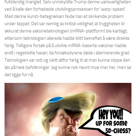
fullstendig manglet. Selv unnskyldte Trump denne uansvarligheten
ved å kalle den forhastede utviklingsprosessen for ‘warp-speed’.
Med denne kunst-betegnelsen feide han et skrikende problem
under teppet. Det var nemlig av kritisk viktighet at tryggheten til
akkurat denne vaksineteknologien (mRNA-plattform) ble kartlagt,
ettersom teknologien allerede hadde blitt bekreftet å være direkte
farlig. Tidligere forsøk på å utvikle mRNA-baserte vaksiner hadde
endt i regelrette havari, da forsøksdyrene døde i alarmerende grad.
Teknologien var rett og slett altfor farlig til at man kunne slippe den
løs på hele befolkninger. Jeg kunne nok nevnt mye mer her, men lar
det ligge for nå.