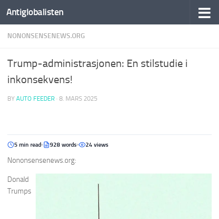
Antiglobalisten
NONONSENSENEWS.ORG
Trump-administrasjonen: En stilstudie i
inkonsekvens!
BY
AUTO FEEDER
·
8. MARS 2025
5 min read
928 words
24 views
Nononsensenews.org:
Donald
Trumps