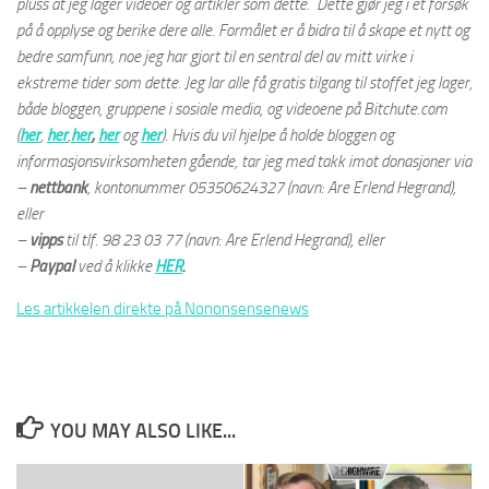
pluss at jeg lager videoer og artikler som dette. Dette gjør jeg i et forsøk
på å opplyse og berike dere alle. Formålet er å bidra til å skape et nytt og
bedre samfunn, noe jeg har gjort til en sentral del av mitt virke i
ekstreme tider som dette. Jeg lar alle få gratis tilgang til stoffet jeg lager,
både bloggen, gruppene i sosiale media, og videoene på Bitchute.com
(
her
,
her
,
her
,
her
og
her
). Hvis du vil hjelpe å holde bloggen og
informasjonsvirksomheten gående, tar jeg med takk imot donasjoner via
–
nettbank
, kontonummer 05350624327 (navn: Are Erlend Hegrand),
eller
–
vipps
til tlf. 98 23 03 77
(navn: Are Erlend Hegrand)
, eller
–
Paypal
ved å klikke
HER
.
Les artikkelen direkte på Nononsensenews
YOU MAY ALSO LIKE...