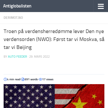
Antiglobalisten
DERIMOT.NO
Troen på verdensherredømme lever Den nye
verdensorden (NWO): Først tar vi Moskva, så
tar vi Beijing
BY
AUTO FEEDER
·
29. MARS 2022
4 min read
691 words
17 views