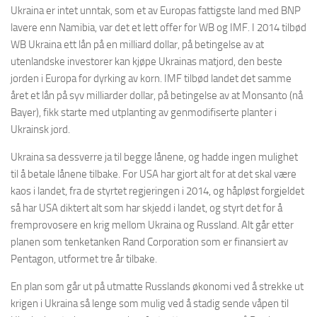
Ukraina er intet unntak, som et av Europas fattigste land med BNP
lavere enn Namibia, var det et lett offer for WB og IMF. I 2014 tilbød
WB Ukraina ett lån på en milliard dollar, på betingelse av at
utenlandske investorer kan kjøpe Ukrainas matjord, den beste
jorden i Europa for dyrking av korn. IMF tilbød landet det samme
året et lån på syv milliarder dollar, på betingelse av at Monsanto (nå
Bayer), fikk starte med utplanting av genmodifiserte planter i
Ukrainsk jord.
Ukraina sa dessverre ja til begge lånene, og hadde ingen mulighet
til å betale lånene tilbake. For USA har gjort alt for at det skal være
kaos i landet, fra de styrtet regjeringen i 2014, og håpløst forgjeldet
så har USA diktert alt som har skjedd i landet, og styrt det for å
fremprovosere en krig mellom Ukraina og Russland. Alt går etter
planen som tenketanken Rand Corporation som er finansiert av
Pentagon, utformet tre år tilbake.
En plan som går ut på utmatte Russlands økonomi ved å strekke ut
krigen i Ukraina så lenge som mulig ved å stadig sende våpen til