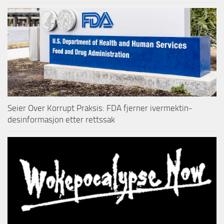
Seier Over Korrupt Praksis: FDA fjerner ivermektin-
desinformasjon etter rettssak