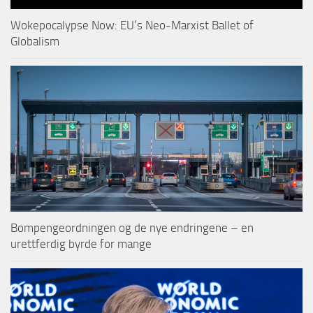
Wokepocalypse Now: EU’s Neo-Marxist Ballet of
Globalism
Bompengeordningen og de nye endringene – en
urettferdig byrde for mange