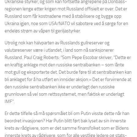
Ukrainske styrker, og som kan fortsette angrepene på Donbass-
regionen lenge etter krigen mot Russland offisielt er over. Det er
Russland som får kostnadene med å stabilisere og bygge opp
Ukraina igjen, noe som USA/NATO vil sabotere ved å sørge for en
endeløs strøm av våpen til geriljastyrker.
Utrolig nok kan halvparten av Russlands gullreserver og
valutareserver være i utlandet, i land som nå sanksjonerer
Russland. Paul Craig Roberts: “Som Pepe Escobar skriver, “Dette er
en kraftig anklage mot den russiske sentralbanken – som lånte
mot gull og eksporterte det. Det burde føre til at sentralbanken kan
bli anklaget for å ha utført en innsider aksjon.» Det er forvirrende at
den russiske sentralbanken ikke er underlagt den russiske
grunnloven så vel som rettssystemet, men faktisk er underlagt
IMF”.
Er dette tilfelle så må spørsmålet bli om Putin visste dette når han
beordret invasjonen? Har Putin blitt ført bak lyset av sin innerste
krets av rådgivere, som er det samme finansfolket som er Bidens
innerste krets av rådgivere, som for alle vestlige ledere og stats-