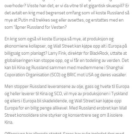
overhoder? Visste han det, er vi da vitne til et gigantisk skuespill? Er
det avtalt en krig med begrenset omfang som vil koste Russland så
mye at Putin må trekkes seg eller avsettes, og erstattes med en
som “åpner Russland for Vesten?
En krig som også vil koste Europa så mye, at produksjon og
økonomiene kollapser, og Wall Street kan kjøpe opp alt i Europa på
billigsalg som planlagt? Larry Fink, direktør for BlackRock, uttalte at
globaliseringen kan stoppe opp, og vi får en todeling av verden. Det
kan bli Kina og Russland sammen med medlemmene i Shanghai
Coporation Organisation (SCO) og BRIC mot USA og deres vasaller.
Men stopper Russland leveransene av olje, gass og hvete til Europa
og heller leverer til Kina og SCO, vil mye av produksjonen i Tyskland
og ellers i Europa bli skadelidende, og Wall Street kan kjøpe opp
Europa for en billig penge allikevel. Med Russland erobret kan Wall
Street konsolidere sine styrker og konsentrere seg om å isolere
Kina.