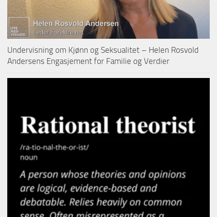
Undervisning om Kjønn og Seksualitet – Helen Rosvold
Andersens Engasjement for Familie og Verdier