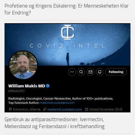
Profetiene og Krigens Eskalering: Er Menneskeheten Klar
for Endring?
Gjenbruk av antiparasittmedisiner: Ivermectin,
Mebendazol og Fenbendazol i kreftbehandling