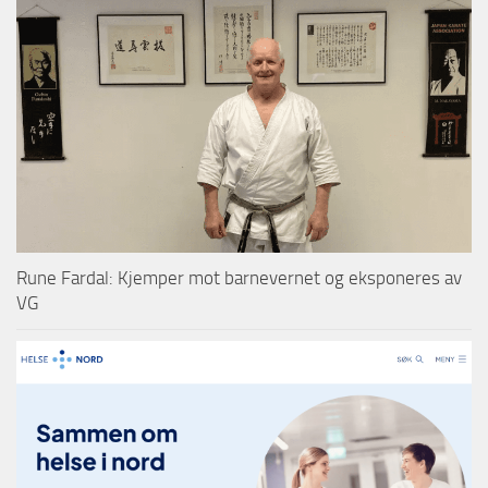
Rune Fardal: Kjemper mot barnevernet og eksponeres av
VG