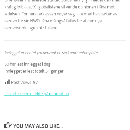
Offensiven har allerede startet, Soros har nylig innledet den med
kraftig kritikk av Xi, globalistene vil vende opinionen i Kina mot
ledelsen. For herskerklassen nøyer seg ikke med halvparten av
verden for sin NWO, Kina må også felles for at den nye
verdensordningen blir fullendt.
Innlegget er hentet fra derimot.no sin kommentarspalte
30 har lest innlegget i dag.
Innlegget er lest totalt 31 ganger.
Post Views:
97
Les artikkelen direkte på derimot.no
YOU MAY ALSO LIKE...