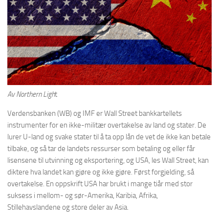
Av Northern Ligh
t
Verdensbanken (WB) og IMF er Wall Street bankkartellets
instrumenter for en ikke-militær overtakelse av land og stater. De
lurer U-land og svake stater til å ta opp lån de vet de ikke kan betale
tilbake, og så tar de landets ressurser som betaling og eller får
lisensene til utvinning og eksportering, og USA, les Wall Street, kan
diktere hva landet kan gjøre og ikke gjøre. Først forgjelding, så
overtakelse. En oppskrift USA har brukt i mange tiår med stor
suksess i mellom- og sør-Amerika, Karibia, Afrika,
Stillehavslandene og store deler av Asia.