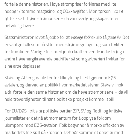
fortelle denne historien. Høye strømpriser forklares med lite
nedbør / tomme magasiner og CO2-avgifter. Men tørken i 2019
førte ikke til høye strømpriser – da var overføringskapasiteten
betydelig lavere.
Statsministeren lovet å jobbe for at
vanlige folk
skulle få
gode liv
. Det
er vanlige folk som nå sliter med strømregninger og som frykter
for framtiden. Vanlige folk med jobb i kraftkrevende industri (og i
andre høyenergikrevende bedrifter så som gartnerier) frykter for
sine arbeidsplasser.
Støre og AP er garantister for tilknytning til EU gjennom EØS-
avtalen, og derved en politikk hvor markedet styrer. Støre vil nok
aldri fortelle den sanne historien om de høye strømprisene – da vil
hele troverdigheten til hans politiske prosjekt komme i spill.
For EU/EØS-kritiske politiske partier (SP, SV og Rødt) og kritiske
journalister er det nå et momentum for å opplyse folk om
ulempene med EØS-avtalen. Folk begynner å merke effekten av
markedets frie spill på kroppen. Det bør komme et oppgjør med