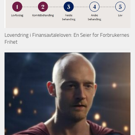
Lovendring i Finansavtaleloven: En Seier for Forbrukernes
Frihet