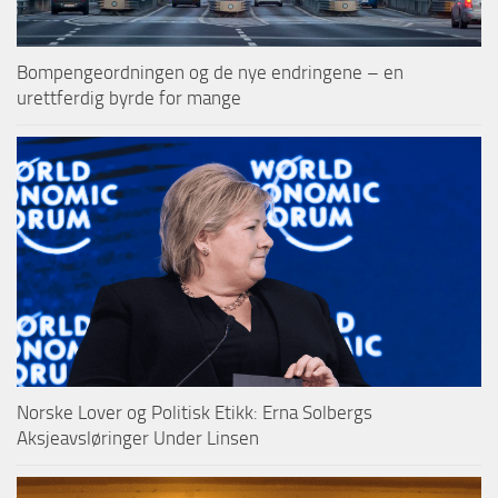
Bompengeordningen og de nye endringene – en
urettferdig byrde for mange
Norske Lover og Politisk Etikk: Erna Solbergs
Aksjeavsløringer Under Linsen