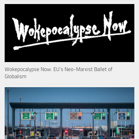
Wokepocalypse Now: EU’s Neo-Marxist Ballet of
Globalism