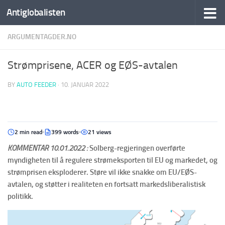
Antiglobalisten
ARGUMENTAGDER.NO
Strømprisene, ACER og EØS-avtalen
BY
AUTO FEEDER
·
10. JANUAR 2022
2 min read
399 words
21 views
KOMMENTAR 10.01.2022 :
Solberg-regjeringen overførte
myndigheten til å regulere strømeksporten til EU og markedet, og
strømprisen eksploderer. Støre vil ikke snakke om EU/EØS-
avtalen, og støtter i realiteten en fortsatt markedsliberalistisk
politikk.