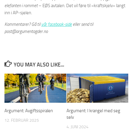
elefanten i rommet
– EØS avtalen. Det vil føre til «kraftskjelv» langt
inn i AP-sjelen.
Kommentarer? Gå til
vår facebook-side
eller send til
post@argumentagder.no
YOU MAY ALSO LIKE...
Argument: Avgiftsspiralen
Argument: I krangel med seg
selv
12. FEBRUAR 2025
4. JUNI 2024