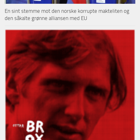
En sint stemme mot den norske korrupte makteliten og
den såkalte grønne alliansen med EU