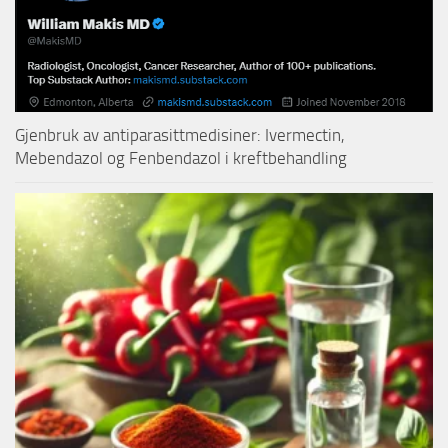
Gjenbruk av antiparasittmedisiner: Ivermectin,
Mebendazol og Fenbendazol i kreftbehandling