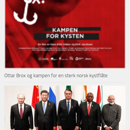
Ottar Brox og kampen for en sterk norsk kystflåte