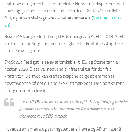
kraftutveksling med EU som forplikter Norge til å eksportere kraft
uavhengig av om vi har overskudd eller ikke. Krafta vår skal flyte
fritt, og prisen skal reguleres av etterspørselen. (
Nationen 31/12-
21
)
Andre akt
: Norges sluttet seg til EUs energibyrå ACER i 2018. ACER
kontrollerer at Norge følger spillereglene for kraftutveksling. Ikke
norske myndigheter.
Tredje akt
: Ferdigstillelse av strømkabler til EU og Storbritannia
høsten 2020. Disse var nødvendig infrastruktur for den frie
kraftflyten. Dermed kan kraftselskapene selge strømmen til
høystbydende på det europeiske kraftmarkedet. Den norske rene
energien er ettertraktet.
For EU/EØS-kritiske politiske partier (SP, SV og Rødt) og kritiske
journalister er det nå et momentum for å opplyse folk om
ulempene med EØS-avtalen.
Hovedstrømsmedia og styringspartiene Høyre og AP unnlater å