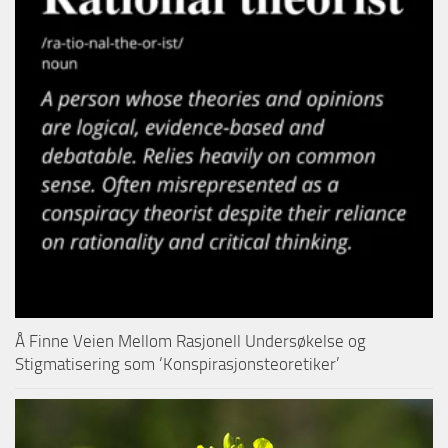
Å Finne Veien Mellom Rasjonell Undersøkelse og
Stigmatisering som ‘Konspirasjonsteoretiker’