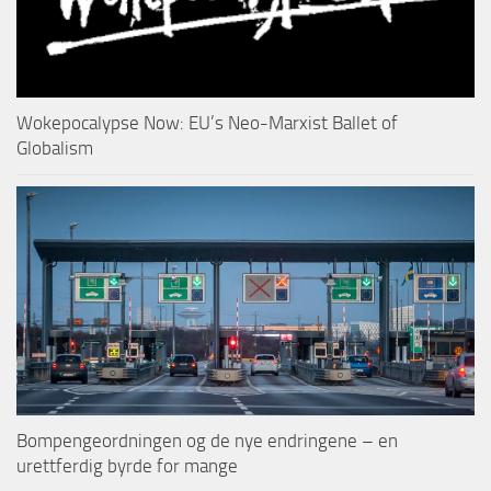
Wokepocalypse Now: EU’s Neo-Marxist Ballet of
Globalism
Bompengeordningen og de nye endringene – en
urettferdig byrde for mange