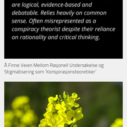
Å Finne Veien Mellom Rasjonell Undersøkelse og
Stigmatisering som ‘Konspirasjonsteoretiker’