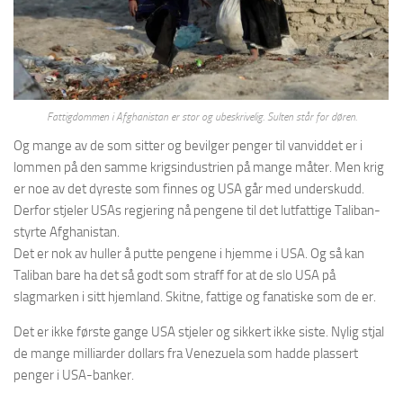
Fattigdommen i Afghanistan er stor og ubeskrivelig. Sulten står for døren.
Og mange av de som sitter og bevilger penger til vanviddet er i
lommen på den samme krigsindustrien på mange måter. Men krig
er noe av det dyreste som finnes og USA går med underskudd.
Derfor stjeler USAs regjering nå pengene til det lutfattige Taliban-
styrte Afghanistan.
Det er nok av huller å putte pengene i hjemme i USA. Og så kan
Taliban bare ha det så godt som straff for at de slo USA på
slagmarken i sitt hjemland. Skitne, fattige og fanatiske som de er.
Det er ikke første gange USA stjeler og sikkert ikke siste. Nylig stjal
de mange milliarder dollars fra Venezuela som hadde plassert
penger i USA-banker.