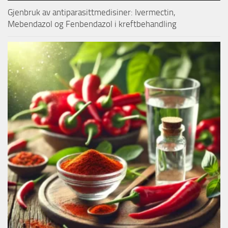
Gjenbruk av antiparasittmedisiner: Ivermectin,
Mebendazol og Fenbendazol i kreftbehandling