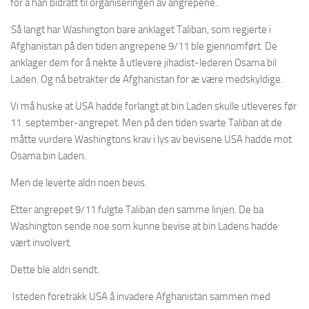
for å han bidratt til organiseringen av angrepene.
Så langt har Washington bare anklaget Taliban, som regjerte i
Afghanistan på den tiden angrepene 9/11 ble gjennomført. De
anklager dem for å nekte å utlevere jihadist-lederen Osama bil
Laden. Og nå betrakter de Afghanistan for æ være medskyldige.
Vi må huske at USA hadde forlangt at bin Laden skulle utleveres før
11. september-angrepet. Men på den tiden svarte Taliban at de
måtte vurdere Washingtons krav i lys av bevisene USA hadde mot
Osama bin Laden.
Men de leverte aldri noen bevis.
Etter angrepet 9/11 fulgte Taliban den samme linjen. De ba
Washington sende noe som kunne bevise at bin Ladens hadde
vært involvert.
Dette ble aldri sendt.
Isteden foretrakk USA å invadere Afghanistan sammen med