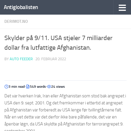
Antiglobalisten
DERIMOT.NO
Skylder på 9/11. USA stjeler 7 milliarder
dollar fra lutfattige Afghanistan.
BY
AUTO FEEDER
·
20. FEBRUAR 2022
3 min read
549 words
24 views
Det var hverken Irak, Iran eller Afghanistan som stod bak angrepet i
USA den 9. sept. 2001. Og det fremkommer i ettertid at angrepet
på Afghanistan var forberedt av USA lenge før tvillingtårnene falt.
Når en vet dette var det derfor ikke bare påfallende, det var en
åpenbar løgn, da USA skyldte på Afghanistan for terrorangrepet 9.