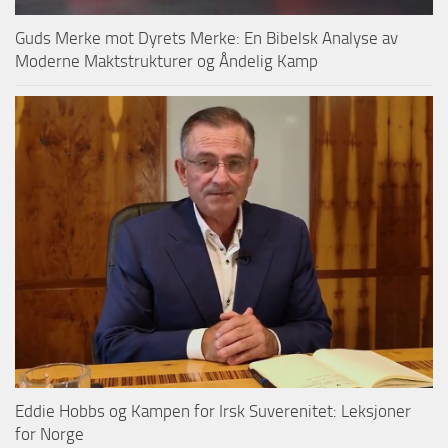
Guds Merke mot Dyrets Merke: En Bibelsk Analyse av
Moderne Maktstrukturer og Åndelig Kamp
Eddie Hobbs og Kampen for Irsk Suverenitet: Leksjoner
for Norge