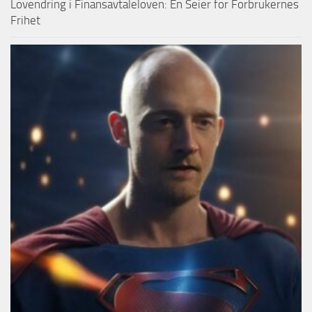
Lovendring i Finansavtaleloven: En Seier for Forbrukernes
Frihet