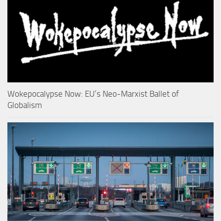
Wokepocalypse Now: EU’s Neo-Marxist Ballet of
Globalism