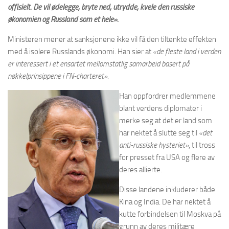
offisielt. De vil ødelegge, bryte ned, utrydde, kvele den russiske
økonomien og Russland som et hele».
Ministeren mener at sanksjonene ikke vil få den tiltenkte effekten
med å isolere Russlands økonomi. Han sier at
«de fleste land i verden
er interessert i et ensartet mellomstatlig samarbeid basert på
nøkkelprinsippene i FN-charteret».
Han oppfordrer medlemmene
blant verdens diplomater i
merke seg at det er land som
har nektet å slutte seg til
«det
anti-russiske hysteriet»
, til tross
for presset fra USA og flere av
deres allierte.
Disse landene inkluderer både
Kina og India. De har nektet å
kutte forbindelsen til Moskva på
grunn av deres militære