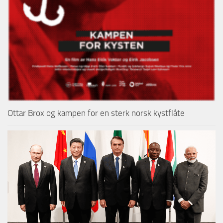
Ottar Brox og kampen for en sterk norsk kystflåte