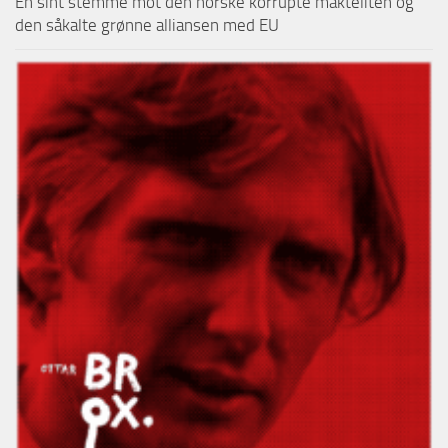
En sint stemme mot den norske korrupte makteliten og
den såkalte grønne alliansen med EU