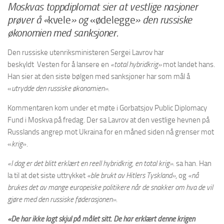
Moskvas toppdiplomat sier at vestlige nasjoner
prøver å «
kvele
» og
«ødelegge
» den russiske
økonomien med sanksjoner.
Den russiske utenriksministeren Sergei Lavrov har
beskyldt Vesten for å lansere en
«total hybridkrig»
mot landet hans.
Han sier at den siste bølgen med sanksjoner har som mål å
«
utrydde den russiske økonomien».
Kommentaren kom under et møte i Gorbatsjov Public Diplomacy
Fund i Moskva på fredag. Der sa Lavrov at den vestlige hevnen på
Russlands angrep mot Ukraina for en måned siden nå grenser mot
«
krig
».
«I dag er det blitt erklært en reell hybridkrig, en total krig»
. sa han. Han
la til at det siste uttrykket
«ble brukt av Hitlers Tyskland»
, og
«nå
brukes det av mange europeiske politikere når de snakker om hva de vil
gjøre med den russiske føderasjonen».
«De har ikke lagt skjul på målet sitt. De har erklært denne krigen