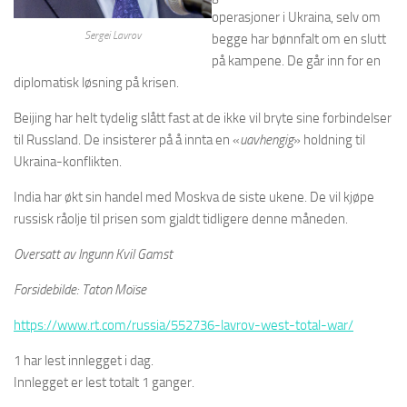
operasjoner i Ukraina, selv om
Sergei Lavrov
begge har bønnfalt om en slutt
på kampene. De går inn for en
diplomatisk løsning på krisen.
Beijing har helt tydelig slått fast at de ikke vil bryte sine forbindelser
til Russland. De insisterer på å innta en «
uavhengig
» holdning til
Ukraina-konflikten.
India har økt sin handel med Moskva de siste ukene. De vil kjøpe
russisk råolje til prisen som gjaldt tidligere denne måneden.
Oversatt av Ingunn Kvil Gamst
Forsidebilde: Taton Moïse
https://www.rt.com/russia/552736-lavrov-west-total-war/
1 har lest innlegget i dag.
Innlegget er lest totalt 1 ganger.