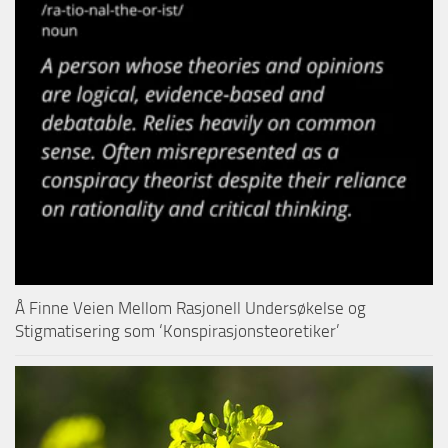
Å Finne Veien Mellom Rasjonell Undersøkelse og
Stigmatisering som ‘Konspirasjonsteoretiker’