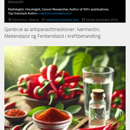
Gjenbruk av antiparasittmedisiner: Ivermectin,
Mebendazol og Fenbendazol i kreftbehandling