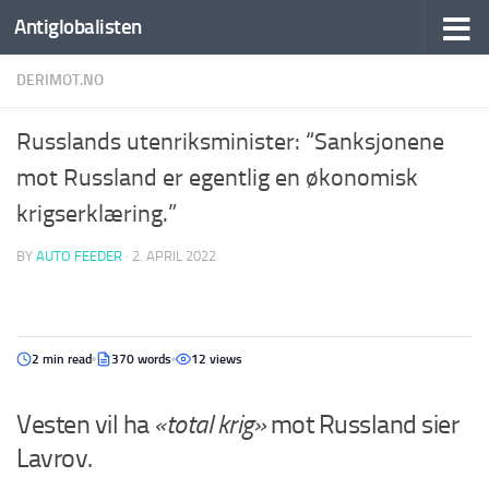
Antiglobalisten
DERIMOT.NO
Russlands utenriksminister: “Sanksjonene
mot Russland er egentlig en økonomisk
krigserklæring.”
BY
AUTO FEEDER
·
2. APRIL 2022
2 min read
370 words
12 views
Vesten vil ha
«total krig»
mot Russland sier
Lavrov.