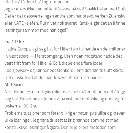
etc. for å få dem til å frigi områdene.
Jeg er ellers ikke den rette til å svare på det! Snakk heller med Putin.
Det er det dessverre ingen andre som har prøvd, verken Zulensky
eller NATO-sjefen. Putin vet nok svaret. Kanskje går det an å finne
løsninger sammen med han også?
Fra C.P.K.:
Hadde Europa lagt seg flat for Hitler i sin tid hadde en del millioner
liv vært spart — i først omgang. Uten noen motstand hadde det
vært fritt frem for Hitler & Co å drepe enda flere jøder,
«bolsjeviker» og «annerledestenkere» enn det han til slutt klarte.
Det er ikke klart at det hadde vært et bedre scenario.
Mitt Svar:
Nei, der finnes naturligvis ulike reaksjonsmåter utenom det å legge
seg flat. Eksempelvis kunne vi ha vist mer omtanke og omsorg for
tyskerne i 30-åra.
Problemsituasjoner som fører til krig er naturligvis ulike og krever
ulike løsninger. Jeg har aldri sett at krig har noe som helst med
konstruktive løsninger å gjøre. Den er jo ellers metoden som