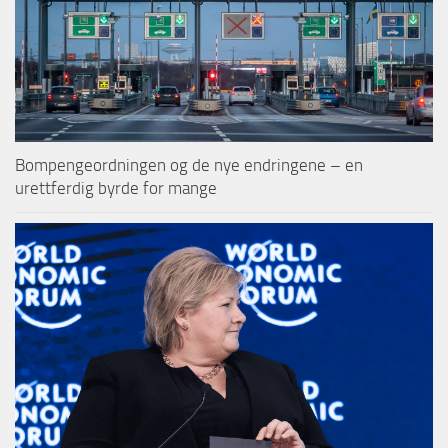
Bompengeordningen og de nye endringene – en
urettferdig byrde for mange