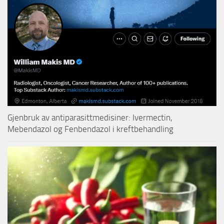
Gjenbruk av antiparasittmedisiner: Ivermectin,
Mebendazol og Fenbendazol i kreftbehandling