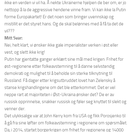
ikke en verden vi vil ha. Å nekte Ukrainerne hjelpen de ber om, er jo
nettopp å la de aggressive hendene vinne fram. Vi kan ikke la Putin
forme Europakartet! Er det noen som bringer uvennskap og
mistillit er det styret hans. Og de skal belønnes med å få ta det de
vil???
Mitt Svar:
Nei, helt klart, vi ønsker ikke gale imperialister verken i øst eller
vest, og slett ikke krig!
Putin har gjentatte ganger erklært sine mål med krigen: Frihet for
øst-regionene etter folkeavstemning til å danne selvstendig
demokrati og mulighet til å beholde sin sterke tilknytning til
Russland. Få dager etter krigsutbruddet lovet han Zelensky å
stanse krigshandlingene om det ble etterkommet. Det er vel
neppe rart at majoriteten i Øst-Ukraina ønsker det? De er av
russisk opprinnelse, snakker russisk og føler seg knyttet til slekt og
venner der.
Det ulykksalige var at John Kerry kom fra USA og fikk Porosjenko til
å gå fra sine løfter om folkeavstemning i regionene om spørsmålet.
Da, i 2014, startet borgerkrigen om frihet for regionene og 14000