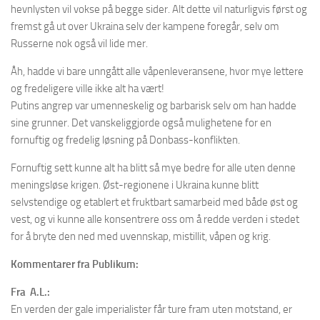
hevnlysten vil vokse på begge sider. Alt dette vil naturligvis først og
fremst gå ut over Ukraina selv der kampene foregår, selv om
Russerne nok også vil lide mer.
Åh, hadde vi bare unngått alle våpenleveransene, hvor mye lettere
og fredeligere ville ikke alt ha vært!
Putins angrep var umenneskelig og barbarisk selv om han hadde
sine grunner. Det vanskeliggjorde også mulighetene for en
fornuftig og fredelig løsning på Donbass-konflikten.
Fornuftig sett kunne alt ha blitt så mye bedre for alle uten denne
meningsløse krigen. Øst-regionene i Ukraina kunne blitt
selvstendige og etablert et fruktbart samarbeid med både øst og
vest, og vi kunne alle konsentrere oss om å redde verden i stedet
for å bryte den ned med uvennskap, mistillit, våpen og krig.
Kommentarer fra Publikum:
Fra A.L.:
En verden der gale imperialister får ture fram uten motstand, er