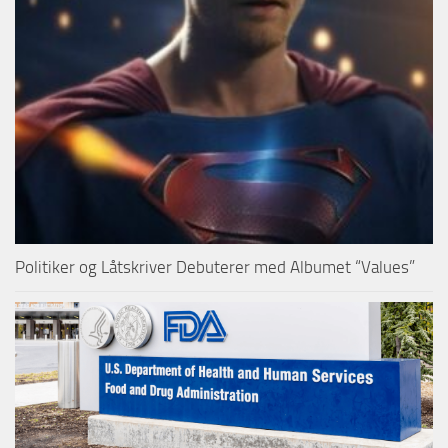
Politiker og Låtskriver Debuterer med Albumet “Values”