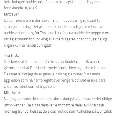
befolkningen hadde nok gått som planlagt i lang tid. Høyrest
forlokkande ut, eller?
Mitt svar:
Det er mye å si om den saken, men neppe særlig relevant for
situasjonen i dag. Det aller beste hadde naturligvis vært om vi
hadde vist omsorg for Tyskland i 30-åra, da hadde der neppe vært
særlig grobunn for utvikling av Hitlers aggresjonsoppbygging, og
krigen kunne ha vært unngått
Fra H.B.:
Du skriver at Donetsk også ville samarbeidet med Ukraina, men
glemmer vist at Russland prøvde å innta Kiev og da hele Ukraina.
Dessverre tror jeg du er ganske naiv og glemmer Russlands
aggresjon som nå har foregått over lengere tid. Det er ikke bare
Ukranias frihet som står på spill.
Mitt Svar:
Nei, jeg glemmer ikke, er bare ikke sikker på at «innta» er det riktige
uttrykket her. De sloss dessverre mot store deler av Ukraina ja,
men jeg tror vel helst at de sloss mot de som tviholder på Dontetsk