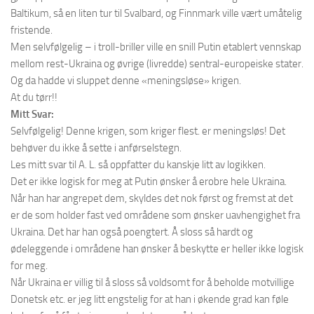
Baltikum, så en liten tur til Svalbard, og Finnmark ville vært umåtelig
fristende.
Men selvfølgelig – i troll-briller ville en snill Putin etablert vennskap
mellom rest-Ukraina og øvrige (livredde) sentral-europeiske stater.
Og da hadde vi sluppet denne «meningsløse» krigen.
At du tørr!!
Mitt Svar:
Selvfølgelig! Denne krigen, som kriger flest. er meningsløs! Det
behøver du ikke å sette i anførselstegn.
Les mitt svar til A. L. så oppfatter du kanskje litt av logikken.
Det er ikke logisk for meg at Putin ønsker å erobre hele Ukraina.
Når han har angrepet dem, skyldes det nok først og fremst at det
er de som holder fast ved områdene som ønsker uavhengighet fra
Ukraina. Det har han også poengtert. Å sloss så hardt og
ødeleggende i områdene han ønsker å beskytte er heller ikke logisk
for meg.
Når Ukraina er villig til å sloss så voldsomt for å beholde motvillige
Donetsk etc. er jeg litt engstelig for at han i økende grad kan føle