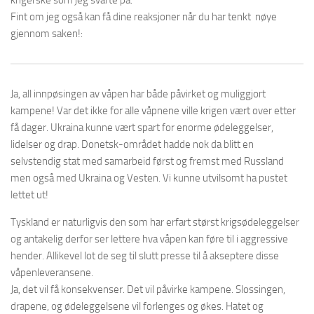
krigerske som jeg svarte på.
Fint om jeg også kan få dine reaksjoner når du har tenkt nøye
gjennom saken!:
Ja, all innpøsingen av våpen har både påvirket og muliggjort
kampene! Var det ikke for alle våpnene ville krigen vært over etter
få dager. Ukraina kunne vært spart for enorme ødeleggelser,
lidelser og drap. Donetsk-området hadde nok da blitt en
selvstendig stat med samarbeid først og fremst med Russland
men også med Ukraina og Vesten. Vi kunne utvilsomt ha pustet
lettet ut!
Tyskland er naturligvis den som har erfart størst krigsødeleggelser
og antakelig derfor ser lettere hva våpen kan føre til i aggressive
hender. Allikevel lot de seg til slutt presse til å akseptere disse
våpenleveransene.
Ja, det vil få konsekvenser. Det vil påvirke kampene. Slossingen,
drapene, og ødeleggelsene vil forlenges og økes. Hatet og