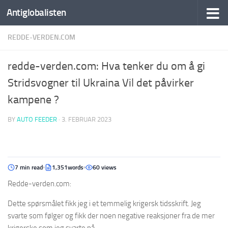
Antiglobalisten
REDDE-VERDEN.COM
redde-verden.com: Hva tenker du om å gi
Stridsvogner til Ukraina Vil det påvirker
kampene ?
BY
AUTO FEEDER
·
3. FEBRUAR 2023
7 min read
1,351words
60 views
Redde-verden.com:
Dette spørsmålet fikk jeg i et temmelig krigersk tidsskrift. Jeg
svarte som følger og fikk der noen negative reaksjoner fra de mer