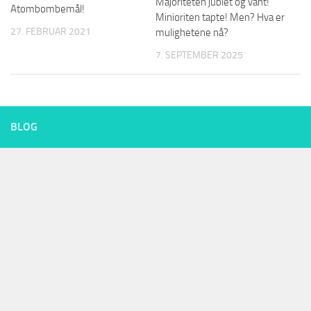
Majoriteten jublet og vant!
Atombombemål!
Minioriten tapte! Men? Hva er
27. FEBRUAR 2021
mulighetene nå?
7. SEPTEMBER 2025
BLOG