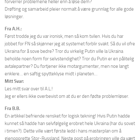
forverrer problemene heller enn å løse dem?
Drøfting og samarbeid pleier normalt å være grunnlag for alle gode
løsninger.
Fra A.H.:
Først trodde jeg du var ironisk, men så kom tvilen. Hvis du har
jobbet for FN så skjønner jeg at systemet forblir svakt. Så du vil ofre
Ukraina for å sove bedre? Tror du virkelig Putin ville la Ukraina
beholde noen form for selvstendighet? Tror du Putin er en pålitelig
avtalepartner? Du fortjener ikke motargumenter, men noe langt
enklere… en saftig spytteklyse midt i planeten…
Mitt Svar:
Les mitt svar over til A.L.!
Jeg er ellers ikke overbevist om at du er den fødte problemløser.
Fra B.B.
En artikkel befriende rensket for logisk tekning! Hvis Putin hadde
kunnet så hadde han selvfølgelig erobret hele Ukraina (har du sovet
i timen?). Dette ville vært første ledd i hans masterplan om å
gjenopprette Stor-Russland. Neste post på erobringen ville da vært