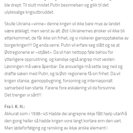
ble drept. Til slutt mistet Putin besinnelsen og gikk til det
ulykksalige krigsutbruddet.
Skulle Ukraina «vinne» denne krigen vil ikke bare mye av landet
være ødelagt, men verst av alt: Øst-Ukrainernes ønsker vil ikke bli
etterkommet, de får ikke sin frihet, og vi risikerer gjenopptakelse av
borgerkrigen!!! Og enda verre: Putin vil erfare seg slått og se at
Østregionene er «stjålet». Da vil han nettopp føle behov for
ytterligere opprustning, og kanskje også angrep mot vesten.
Løsningen må være åpenbar: De ansvarlige må sette seg ned og
drøfte saken med Putin, og la Øst-regionene få sin frihet. Da vil
krigen stanse, gjenoppbygning, forsoning og internasjonalt
samarbeid kan starte. Farene fore eskalering vil da forsvinne.
Det trenger vi sårt!!!
Fra I. K. H.:
Akkurat som i 1938–45 Hadde dei angrepne ikkje fått hjelp utanfrå
den gong heller så hadde krigen vore langt kortare enn den vart.
Men Jødeforfølging og rensking av ikkje ariske element i