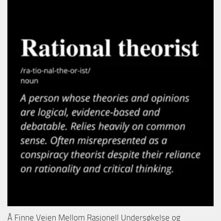
Å Finne Veien Mellom Rasjonell Undersøkelse og