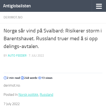
Antiglobalisten
DERIMOT.NO
Norge sår vind på Svalbard: Risikerer storm i
Barentshavet. Russland truer med å si opp
delings-avtalen.
BY
AUTO FEEDER
·
7. JULI 2022
2 min read
248 words
13 views
derimot.no:
Posted In
Norsk politikk
,
Russland
7 July 2022