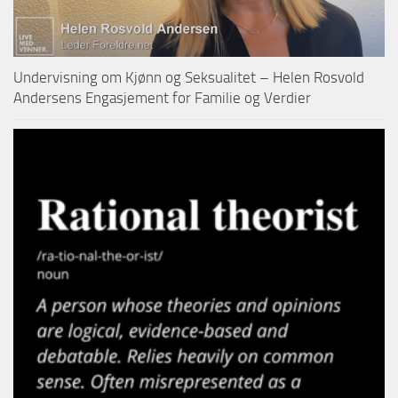
Undervisning om Kjønn og Seksualitet – Helen Rosvold
Andersens Engasjement for Familie og Verdier