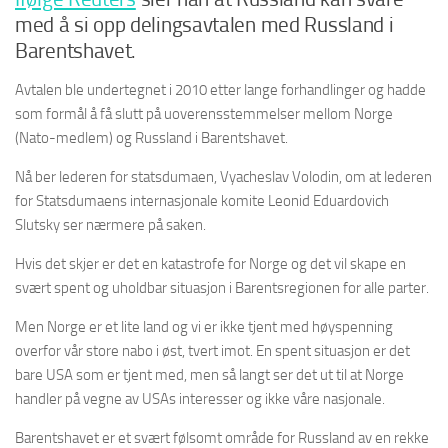
med å si opp delingsavtalen med Russland i
Barentshavet.
Avtalen ble undertegnet i 2010 etter lange forhandlinger og hadde
som formål å få slutt på uoverensstemmelser mellom Norge
(Nato-medlem) og Russland i Barentshavet.
Nå ber lederen for statsdumaen, Vyacheslav Volodin, om at lederen
for Statsdumaens internasjonale komite Leonid Eduardovich
Slutsky ser nærmere på saken.
Hvis det skjer er det en katastrofe for Norge og det vil skape en
svært spent og uholdbar situasjon i Barentsregionen for alle parter.
Men Norge er et lite land og vi er ikke tjent med høyspenning
overfor vår store nabo i øst, tvert imot. En spent situasjon er det
bare USA som er tjent med, men så langt ser det ut til at Norge
handler på vegne av USAs interesser og ikke våre nasjonale.
Barentshavet er et svært følsomt område for Russland av en rekke