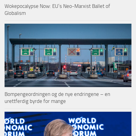
Wokepocalypse Now: EU’s Neo-Marxist Ballet of
Globalism
Bompengeordningen og de nye endringene – en
urettferdig byrde for mange