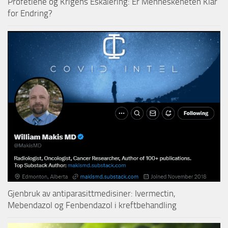
Profetiene og Krigens Eskalering: Er Menneskeheten Klar
for Endring?
Gjenbruk av antiparasittmedisiner: Ivermectin,
Mebendazol og Fenbendazol i kreftbehandling