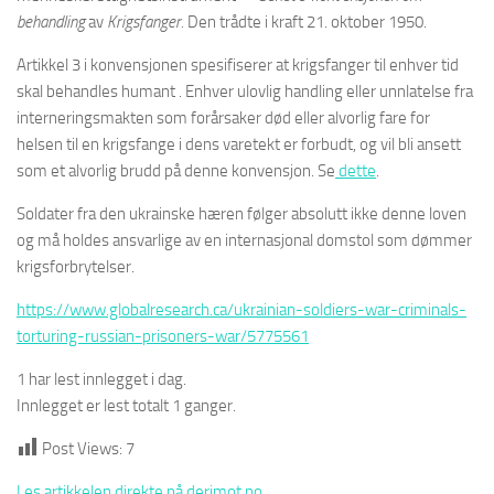
behandling
av
Krigsfanger.
Den trådte i kraft 21. oktober 1950.
Artikkel 3 i konvensjonen spesifiserer at krigsfanger til enhver tid
skal behandles humant . Enhver ulovlig handling eller unnlatelse fra
interneringsmakten som forårsaker død eller alvorlig fare for
helsen til en krigsfange i dens varetekt er forbudt, og vil bli ansett
som et alvorlig brudd på denne konvensjon. Se
dette
.
Soldater fra den ukrainske hæren følger absolutt ikke denne loven
og må holdes ansvarlige av en internasjonal domstol som dømmer
krigsforbrytelser.
https://www.globalresearch.ca/ukrainian-soldiers-war-criminals-
torturing-russian-prisoners-war/5775561
1 har lest innlegget i dag.
Innlegget er lest totalt 1 ganger.
Post Views:
7
Les artikkelen direkte på derimot.no