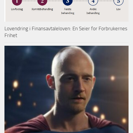
Lovendring i Finansavtaleloven: En Seier for Forbrukernes
Frihet