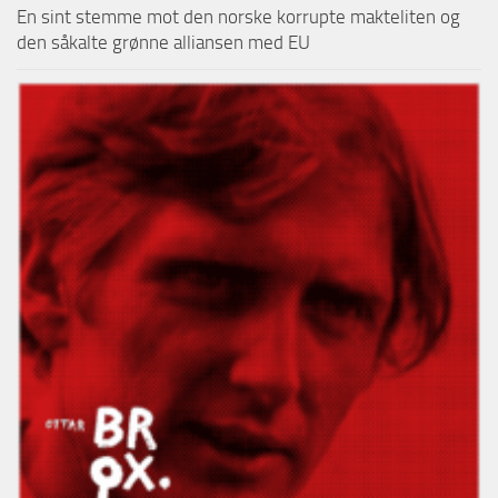
En sint stemme mot den norske korrupte makteliten og
den såkalte grønne alliansen med EU