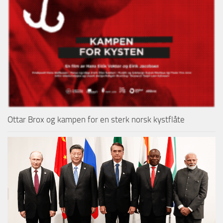
Ottar Brox og kampen for en sterk norsk kystflåte