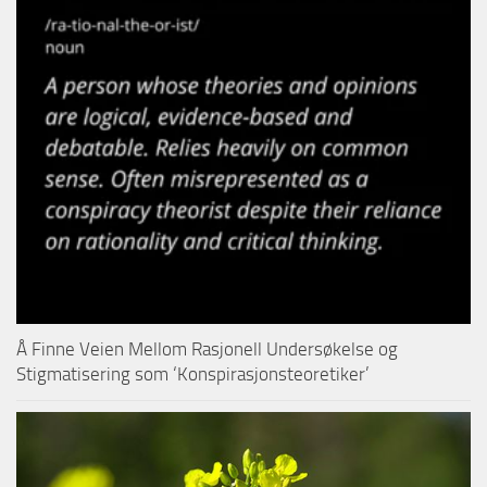
Å Finne Veien Mellom Rasjonell Undersøkelse og
Stigmatisering som ‘Konspirasjonsteoretiker’