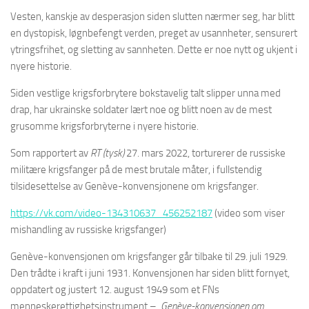
Vesten, kanskje av desperasjon siden slutten nærmer seg, har blitt
en dystopisk, løgnbefengt verden, preget av usannheter, sensurert
ytringsfrihet, og sletting av sannheten. Dette er noe nytt og ukjent i
nyere historie.
Siden vestlige krigsforbrytere bokstavelig talt slipper unna med
drap, har ukrainske soldater lært noe og blitt noen av de mest
grusomme krigsforbryterne i nyere historie.
Som rapportert av
RT (tysk)
27. mars 2022, torturerer de russiske
militære krigsfanger på de mest brutale måter, i fullstendig
tilsidesettelse av Genève-konvensjonene om krigsfanger.
https://vk.com/video-134310637_456252187
(video som viser
mishandling av russiske krigsfanger)
Genève-konvensjonen om krigsfanger går tilbake til 29. juli 1929.
Den trådte i kraft i juni 1931. Konvensjonen har siden blitt fornyet,
oppdatert og justert 12. august 1949 som et FNs
menneskerettighetsinstrument –
Genève-konvensjonen om