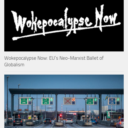
Wokepocalypse Now: EU’s Neo-Marxist Ballet of
Globalism