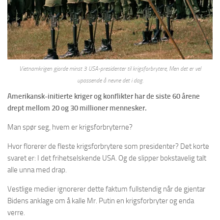
Vietnamkrigen gjorde minst 3 USA-presidenter til krigsforbrytere, Men det er vel
upassende å nevne det i dag.
Amerikansk-initierte kriger og konflikter har de siste 60 årene
drept mellom 20 og 30 millioner mennesker.
Man spør seg, hvem er krigsforbryterne?
Hvor florerer de fleste krigsforbrytere som presidenter? Det korte
svaret er: I det frihetselskende USA. Og de slipper bokstavelig talt
alle unna med drap.
Vestlige medier ignorerer dette faktum fullstendig når de gjentar
Bidens anklage om å kalle Mr. Putin en krigsforbryter og enda
verre.