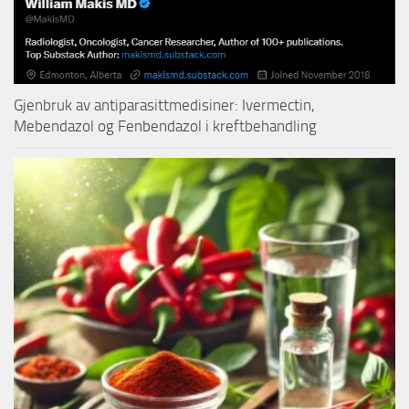
Gjenbruk av antiparasittmedisiner: Ivermectin,
Mebendazol og Fenbendazol i kreftbehandling