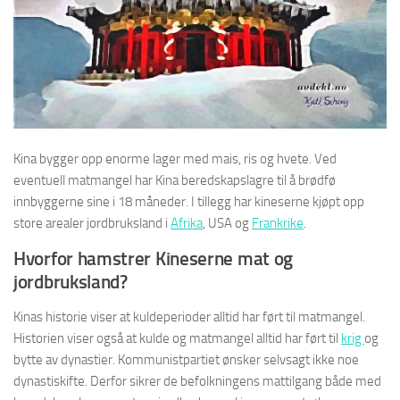
Kina bygger opp enorme lager med mais, ris og hvete. Ved
eventuell matmangel har Kina beredskapslagre til å brødfø
innbyggerne sine i 18 måneder. I tillegg har kineserne kjøpt opp
store arealer jordbruksland i
Afrika
, USA og
Frankrike
.
Hvorfor hamstrer Kineserne mat og
jordbruksland?
Kinas historie viser at kuldeperioder alltid har ført til matmangel.
Historien viser også at kulde og matmangel alltid har ført til
krig
og
bytte av dynastier. Kommunistpartiet ønsker selvsagt ikke noe
dynastiskifte. Derfor sikrer de befolkningens mattilgang både med