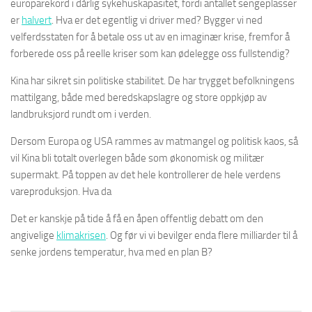
europarekord i dårlig sykehuskapasitet, fordi antallet sengeplasser
er
halvert
. Hva er det egentlig vi driver med? Bygger vi ned
velferdsstaten for å betale oss ut av en imaginær krise, fremfor å
forberede oss på reelle kriser som kan ødelegge oss fullstendig?
Kina har sikret sin politiske stabilitet. De har trygget befolkningens
mattilgang, både med beredskapslagre og store oppkjøp av
landbruksjord rundt om i verden.
Dersom Europa og USA rammes av matmangel og politisk kaos, så
vil Kina bli totalt overlegen både som økonomisk og militær
supermakt. På toppen av det hele kontrollerer de hele verdens
vareproduksjon. Hva da
Det er kanskje på tide å få en åpen offentlig debatt om den
angivelige
klimakrisen
. Og før vi vi bevilger enda flere milliarder til å
senke jordens temperatur, hva med en plan B?