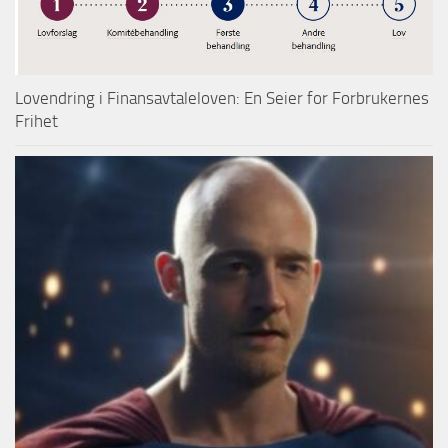
Lovendring i Finansavtaleloven: En Seier for Forbrukernes
Frihet