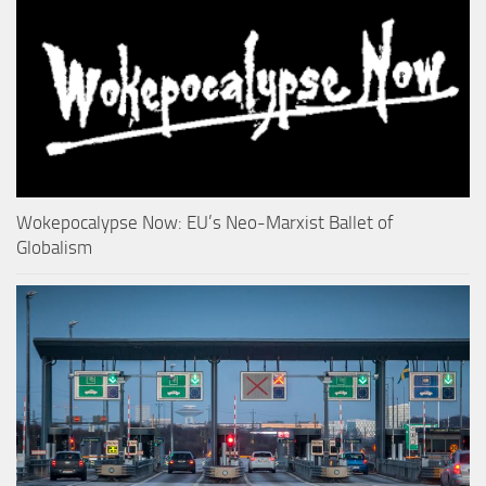
Wokepocalypse Now: EU’s Neo-Marxist Ballet of
Globalism