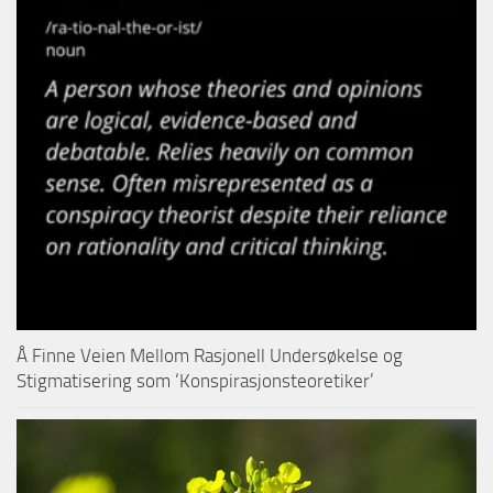
Å Finne Veien Mellom Rasjonell Undersøkelse og
Stigmatisering som ‘Konspirasjonsteoretiker’