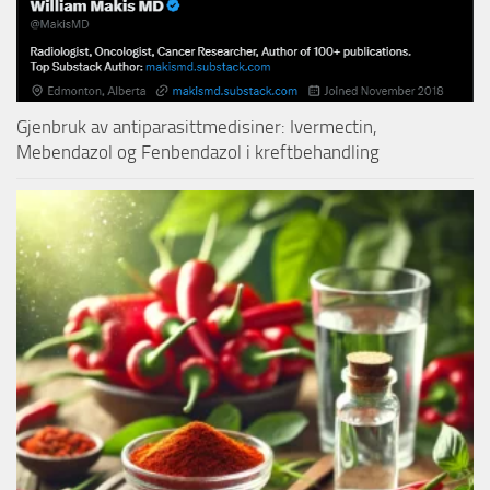
Gjenbruk av antiparasittmedisiner: Ivermectin,
Mebendazol og Fenbendazol i kreftbehandling