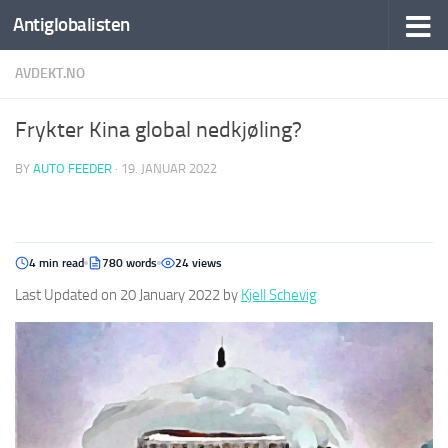
Antiglobalisten
AVDEKT.NO
Frykter Kina global nedkjøling?
BY
AUTO FEEDER
·
19. JANUAR 2022
4 min read
780 words
24 views
Last Updated on 20 January 2022 by
Kjell Schevig