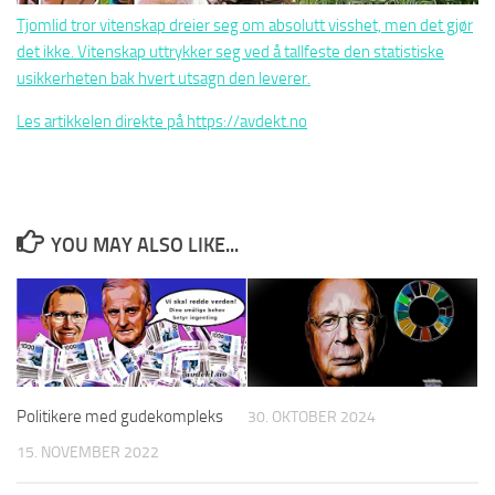
Tjomlid tror vitenskap dreier seg om absolutt visshet, men det gjør
det ikke. Vitenskap uttrykker seg ved å tallfeste den statistiske
usikkerheten bak hvert utsagn den leverer.
Les artikkelen direkte på https://avdekt.no
YOU MAY ALSO LIKE...
Politikere med gudekompleks
30. OKTOBER 2024
15. NOVEMBER 2022