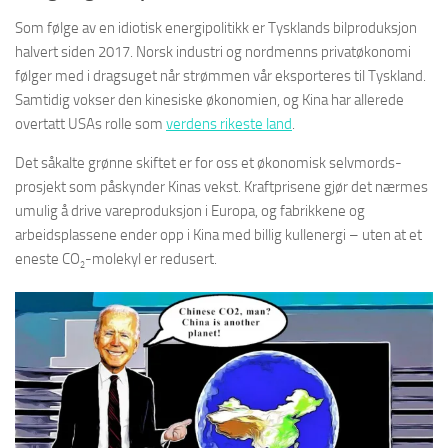
Som følge av en idiotisk energipolitikk er Tysklands bilproduksjon
halvert siden 2017. Norsk industri og nordmenns privatøkonomi
følger med i dragsuget når strømmen vår eksporteres til Tyskland.
Samtidig vokser den kinesiske økonomien, og Kina har allerede
overtatt USAs rolle som
verdens rikeste land
.
Det såkalte grønne skiftet er for oss et økonomisk selvmords-
prosjekt som påskynder Kinas vekst. Kraftprisene gjør det nærmes
umulig å drive vareproduksjon i Europa, og fabrikkene og
arbeidsplassene ender opp i Kina med billig kullenergi – uten at et
eneste CO
-molekyl er redusert.
2