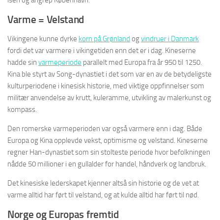
isen og angrep København.
Varme = Velstand
Vikingene kunne dyrke
korn på Grønland
og
vindruer i Danmark
fordi det var varmere i vikingetiden enn det er i dag. Kineserne
hadde sin
varmeperiode
parallelt med Europa fra år 950 til 1250.
Kina ble styrt av Song-dynastiet i det som var en av de betydeligste
kulturperiodene i kinesisk historie, med viktige oppfinnelser som
militær anvendelse av krutt, kuleramme, utvikling av malerkunst og
kompass.
Den romerske varmeperioden var også varmere enn i dag. Både
Europa og Kina opplevde vekst, optimisme og velstand. Kineserne
regner Han-dynastiet som sin stolteste periode hvor befolkningen
nådde 50 millioner i en gullalder for handel, håndverk og landbruk.
Det kinesiske lederskapet kjenner altså sin historie og de vet at
varme alltid har ført til velstand, og at kulde alltid har ført til nød.
Norge og Europas fremtid