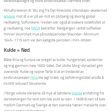
beredskapslagre og store jordbruksareal i varmere strøk.
Klimaforskeren dr. Wu Jing fra Det Kinesiske Vitenskaps-akademiet
advarer
mot at vi er på vei mot en plutselig og alvorlig global
nedkjøling. Solforskere i Vesten sier også at svakere solaktivitet vil
gi nedkjøling, noe
NASA
bekrefter. Nedgangen i antall solflekker
minner skummelt mye på kuldeperioden Maunder–Minimum
1645–1715 som var den kjøligste perioden i mini-istiden.
Kulde = Nød
Både Kina og Europa var preget av kulde, hungersnød, epidemier
og krig gjennom hele 1600-tallet. Det stolte Ming-dynastiet gikk
overende. Kulde og opprør førte til at en tredjedel av
jordbruksarealet i
Kina
ble lagt brakk, og befolkningstallet anslås å
ha blitt redusert tilsvarende.
I Norge vokste isbreene så mye at bøndene
krevde
erstatning fra
danskekongen for land som ble slukt av isen. I 1658 lå isen så tykk
mellom Danmark og Sverige at den svenske hæren marsjerte over