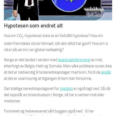
Hypotesen som endret alt
Hva om CO
-hypotesen bare er en feilslått hypotese? Hva om
2
solen fremdeles styrer klimaet, slik den alltid har gjort? Hva om vi
nå er på vei inn i en global nedkjøling?
Norge er det landet i verden med
lavest selvforsyning
av mat,
etterfulgt av Belgia, Haiti og Somalia. Men våre politikere synes ikke
at det er nødvendig å ha beredskapslager med korn, fordi de
anslår
at det er usannsynlig at tilgangen til korn kan forsvinne.
Det statlige beredskapslageret for
medisin
er også lagt ned. Så når
det oppstår en krisesituasjon i Norge, så har vi verken mat eller
medisiner.
Forsvaret og helsevesenet vårt bygges også ned. Vi har