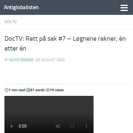
Antiglobalisten
DOCTV
DocTV: Rett på sak #7 – Løgnene rakner, én
etter én
BY
AUTO FEEDER
·
25. AUGUST 2022
1 min read
87 words
19 views