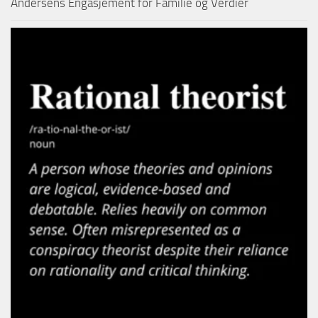
Andersens Engasjement for Familie og Verdier