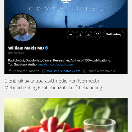
Gjenbruk av antiparasittmedisiner: Ivermectin,
Mebendazol og Fenbendazol i kreftbehandling