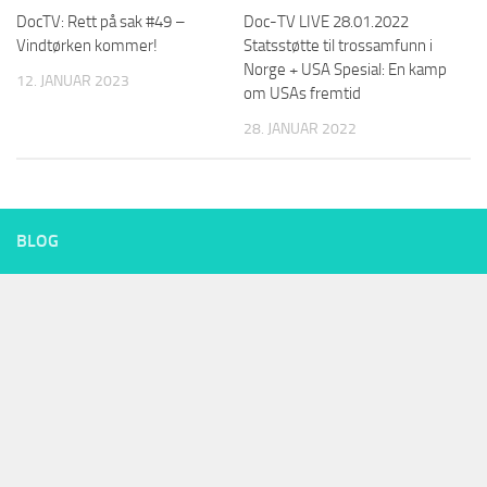
DocTV: Rett på sak #49 –
Doc-TV LIVE 28.01.2022
Vindtørken kommer!
Statsstøtte til trossamfunn i
Norge + USA Spesial: En kamp
12. JANUAR 2023
om USAs fremtid
28. JANUAR 2022
BLOG