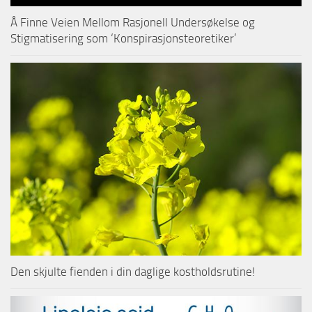
Å Finne Veien Mellom Rasjonell Undersøkelse og
Stigmatisering som ‘Konspirasjonsteoretiker’
Den skjulte fienden i din daglige kostholdsrutine!