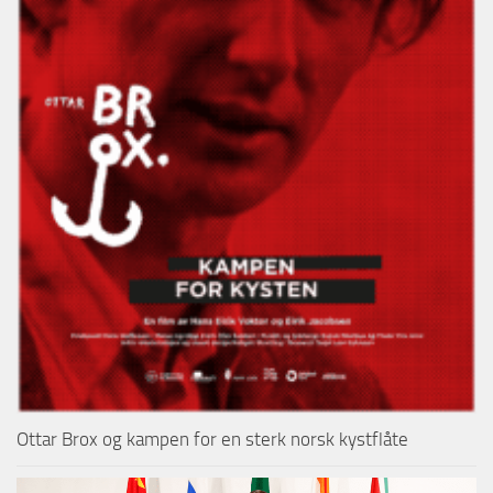
Ottar Brox og kampen for en sterk norsk kystflåte