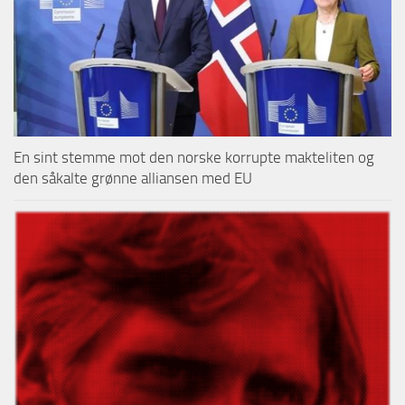
En sint stemme mot den norske korrupte makteliten og
den såkalte grønne alliansen med EU