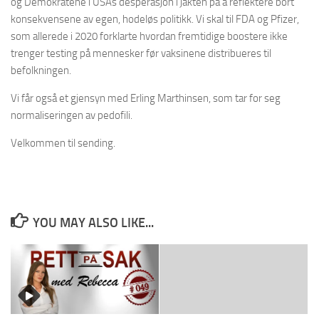
og Demokratene i USAs desperasjon i jakten på å reflektere bort
konsekvensene av egen, hodeløs politikk. Vi skal til FDA og Pfizer,
som allerede i 2020 forklarte hvordan fremtidige boostere ikke
trenger testing på mennesker før vaksinene distribueres til
befolkningen.
Vi får også et gjensyn med Erling Marthinsen, som tar for seg
normaliseringen av pedofili.
Velkommen til sending.
YOU MAY ALSO LIKE...