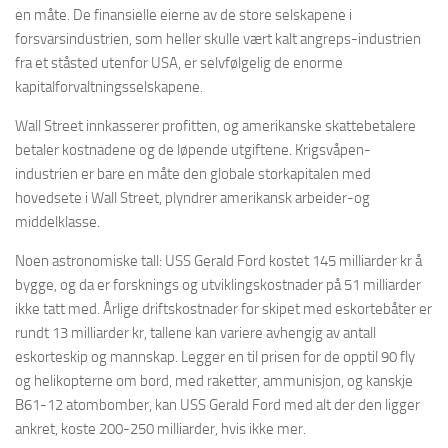
en måte. De finansielle eierne av de store selskapene i
forsvarsindustrien, som heller skulle vært kalt angreps-industrien
fra et ståsted utenfor USA, er selvfølgelig de enorme
kapitalforvaltningsselskapene.
Wall Street innkasserer profitten, og amerikanske skattebetalere
betaler kostnadene og de løpende utgiftene. Krigsvåpen-
industrien er bare en måte den globale storkapitalen med
hovedsete i Wall Street, plyndrer amerikansk arbeider-og
middelklasse.
Noen astronomiske tall: USS Gerald Ford kostet 145 milliarder kr å
bygge, og da er forsknings og utviklingskostnader på 51 milliarder
ikke tatt med. Årlige driftskostnader for skipet med eskortebåter er
rundt 13 milliarder kr, tallene kan variere avhengig av antall
eskorteskip og mannskap. Legger en til prisen for de opptil 90 fly
og helikopterne om bord, med raketter, ammunisjon, og kanskje
B61-12 atombomber, kan USS Gerald Ford med alt der den ligger
ankret, koste 200-250 milliarder, hvis ikke mer.