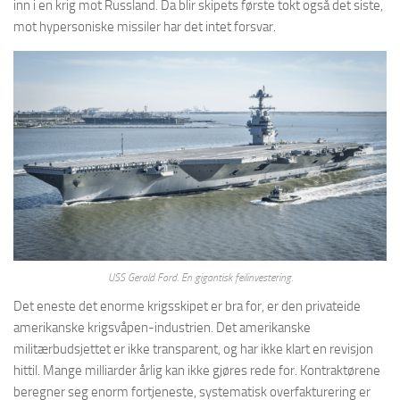
inn i en krig mot Russland. Da blir skipets første tokt også det siste,
mot hypersoniske missiler har det intet forsvar.
USS Gerald Ford. En gigantisk feilinvestering.
Det eneste det enorme krigsskipet er bra for, er den privateide
amerikanske krigsvåpen-industrien. Det amerikanske
militærbudsjettet er ikke transparent, og har ikke klart en revisjon
hittil. Mange milliarder årlig kan ikke gjøres rede for. Kontraktørene
beregner seg enorm fortjeneste, systematisk overfakturering er