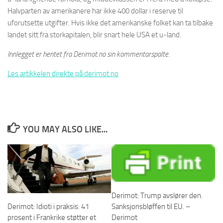
Halvparten av amerikanere har ikke 400 dollar i reserve til
uforutsette utgifter. Hvis ikke det amerikanske folket kan ta tilbake
landet sitt fra storkapitalen, blir snart hele USA et u-land.
Innlegget er hentet fra Derimot.no sin kommentarspalte.
Les artikkelen direkte på derimot.no
YOU MAY ALSO LIKE...
Derimot: Trump avslører den.
Sanksjonsbløffen til EU. –
Derimot: Idioti i praksis: 41
Derimot
prosent i Frankrike støtter et