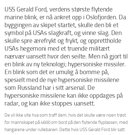
USS Gerald Ford, verdens største flytende
marine blink, er nå ankret opp i Oslofjorden. Da
byggingen av skipet startet, skulle den bli et
symbol på USAs slagkraft, og vinne slag. Den
skulle spre ærefrykt og frykt, og opprettholde
USAs hegemoni med et truende militært
nærvær uansett hvor den seilte. Men nå gjort til
en blink av ny teknologi; hypersoniske missiler.
En blink som det er umulig å bomme på,
spesielt med de nye hypersoniske missilene
som Russland har i sitt arsenal. De
hypersoniske missilene kan ikke oppdages på
radar, og kan ikke stoppes uansett.
De vil ikke vite hva som traff dem, hvis det skulle være noen trøst
for mannskapet på 4600 om bord på den flytende flyplassen, med
hangarene under rullebanen. Dette hvis USS Gerald Ford blir satt