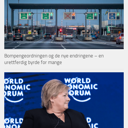
Bompengeordningen og de nye endringene – en
urettferdig byrde for mange