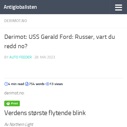
Antiglobalisten
DERIMOT.NO
Derimot: USS Gerald Ford: Russer, vart du
redd no?
BY
AUTO FEEDER
·
28. MAI 2023
4 min read
754 words
13 views
derimot.no:
Verdens største flytende blink
Av Northern Light