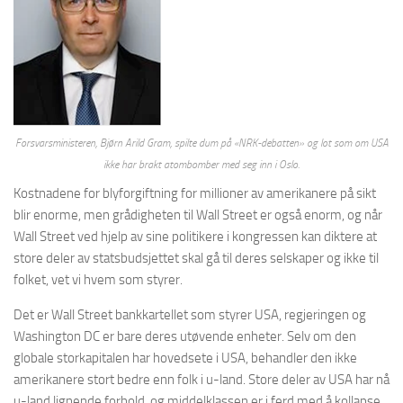
Forsvarsministeren, Bjørn Arild Gram, spilte dum på «NRK-debatten» og lot som om USA
ikke har brakt atombomber med seg inn i Oslo.
Kostnadene for blyforgiftning for millioner av amerikanere på sikt
blir enorme, men grådigheten til Wall Street er også enorm, og når
Wall Street ved hjelp av sine politikere i kongressen kan diktere at
store deler av statsbudsjettet skal gå til deres selskaper og ikke til
folket, vet vi hvem som styrer.
Det er Wall Street bankkartellet som styrer USA, regjeringen og
Washington DC er bare deres utøvende enheter. Selv om den
globale storkapitalen har hovedsete i USA, behandler den ikke
amerikanere stort bedre enn folk i u-land. Store deler av USA har nå
u-land lignende forhold, og middelklassen er i ferd med å kollapse.