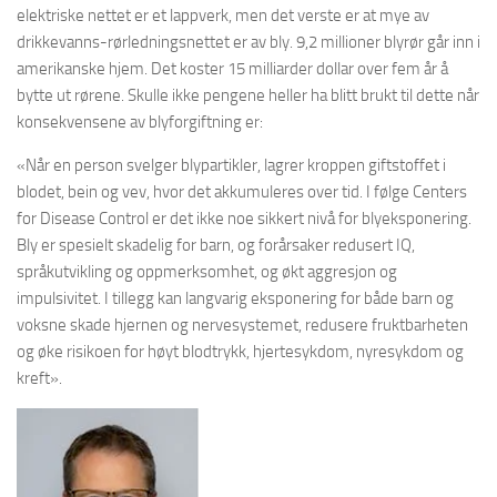
elektriske nettet er et lappverk, men det verste er at mye av
drikkevanns-rørledningsnettet er av bly. 9,2 millioner blyrør går inn i
amerikanske hjem. Det koster 15 milliarder dollar over fem år å
bytte ut rørene. Skulle ikke pengene heller ha blitt brukt til dette når
konsekvensene av blyforgiftning er:
«Når en person svelger blypartikler, lagrer kroppen giftstoffet i
blodet, bein og vev, hvor det akkumuleres over tid. I følge Centers
for Disease Control er det ikke noe sikkert nivå for blyeksponering.
Bly er spesielt skadelig for barn, og forårsaker redusert IQ,
språkutvikling og oppmerksomhet, og økt aggresjon og
impulsivitet. I tillegg kan langvarig eksponering for både barn og
voksne skade hjernen og nervesystemet, redusere fruktbarheten
og øke risikoen for høyt blodtrykk, hjertesykdom, nyresykdom og
kreft».