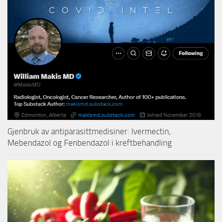
Gjenbruk av antiparasittmedisiner: Ivermectin,
Mebendazol og Fenbendazol i kreftbehandling