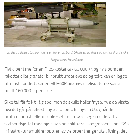
En del av disse atombombene er lagret ombord. Skulle en av disse gå av har Norge ikke
lenger noen hovedstad.
Flytid per time for en F-35 koster ca 460 000 kr, og hvis bomber,
raketter eller granater blir brukt under øvelse og tokt, kan en legge
til minst hundretusener. MH-60R Seahawk helikopterne koster
rundt 160 000 kr per time.
Slike tall får folk til å gispe, men de skulle heller fnyse, hvis de visste
hva det går på bekostning av for befolkningen i USA, når det
militær-industrielle komplekset får forsyne seg som de vil fra
statsbudsjettet med hjelp av sine politikere i kongressen. For USAs
infrastruktur smuldrer opp, en av tre broer trenger utskiftning, det