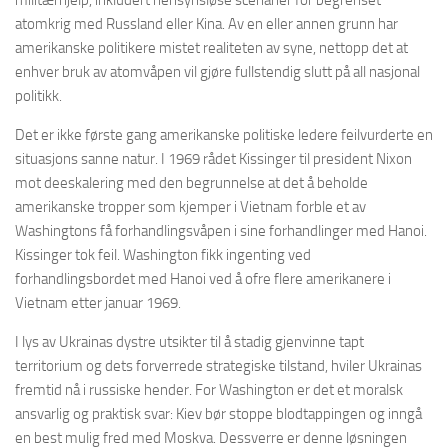
militærhjelp, inkludert hensynsløse scenarier for begrenset
atomkrig med Russland eller Kina. Av en eller annen grunn har
amerikanske politikere mistet realiteten av syne, nettopp det at
enhver bruk av atomvåpen vil gjøre fullstendig slutt på all nasjonal
politikk.
Det er ikke første gang amerikanske politiske ledere feilvurderte en
situasjons sanne natur. I 1969 rådet Kissinger til president Nixon
mot deeskalering med den begrunnelse at det å beholde
amerikanske tropper som kjemper i Vietnam forble et av
Washingtons få forhandlingsvåpen i sine forhandlinger med Hanoi.
Kissinger tok feil. Washington fikk ingenting ved
forhandlingsbordet med Hanoi ved å ofre flere amerikanere i
Vietnam etter januar 1969.
I lys av Ukrainas dystre utsikter til å stadig gjenvinne tapt
territorium og dets forverrede strategiske tilstand, hviler Ukrainas
fremtid nå i russiske hender. For Washington er det et moralsk
ansvarlig og praktisk svar: Kiev bør stoppe blodtappingen og inngå
en best mulig fred med Moskva. Dessverre er denne løsningen