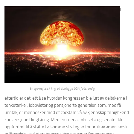
I
En kjernefysisk krig vil ødelegge USA fullstendig
ettertid er det lett å se hvordan kongressen ble lurt av deltakerne i
tenketanker, lobbyister og pensjonerte generaler, som, med få
unntak, er mennesker med et cocktailnivå av kjennskap til high-end
konvensjonell krigføring. Medlemmer av «huset» og senatet ble
oppfordret til å støtte tvilsomme strategier for bruk av amerikansk