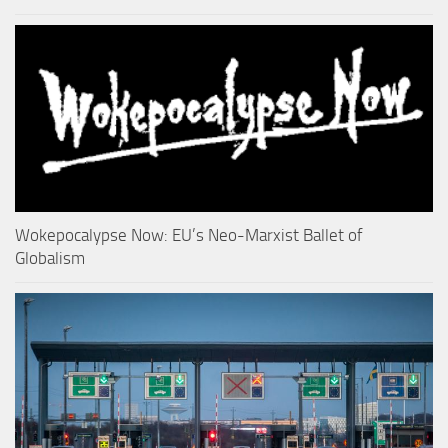
Wokepocalypse Now: EU’s Neo-Marxist Ballet of
Globalism