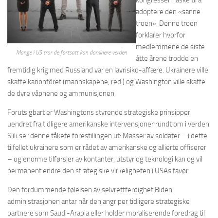
kongressen raske til å
adoptere den «sanne
troen». Denne troen
forklarer hvorfor
medlemmene de siste
Mange i US tror de fortsatt kan dominere verden
åtte årene trodde en
fremtidig krig med Russland var en lavrisiko-affære. Ukrainere ville
skaffe kanonfôret (mannskapene, red.) og Washington ville skaffe
de dyre våpnene og ammunisjonen.
Forutsigbart er Washingtons styrende strategiske prinsipper
uendret fra tidligere amerikanske intervensjoner rundt om i verden.
Slik ser denne tåkete forestillingen ut: Masser av soldater – i dette
tilfellet ukrainere som er rådet av amerikanske og allierte offiserer
– og enorme tilførsler av kontanter, utstyr og teknologi kan og vil
permanent endre den strategiske virkeligheten i USAs favør.
Den fordummende følelsen av selvrettferdighet Biden-
administrasjonen antar når den angriper tidligere strategiske
partnere som Saudi-Arabia eller holder moraliserende foredrag til