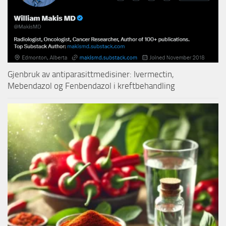
Gjenbruk av antiparasittmedisiner: Ivermectin,
Mebendazol og Fenbendazol i kreftbehandling