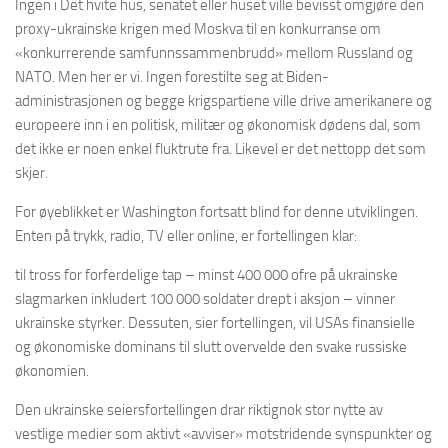
Ingen i Det hvite hus, senatet eller huset ville bevisst omgjøre den
proxy-ukrainske krigen med Moskva til en konkurranse om
«konkurrerende samfunnssammenbrudd» mellom Russland og
NATO. Men her er vi. Ingen forestilte seg at Biden-
administrasjonen og begge krigspartiene ville drive amerikanere og
europeere inn i en politisk, militær og økonomisk dødens dal, som
det ikke er noen enkel fluktrute fra. Likevel er det nettopp det som
skjer.
For øyeblikket er Washington fortsatt blind for denne utviklingen.
Enten på trykk, radio, TV eller online, er fortellingen klar:
til tross for forferdelige tap – minst 400 000 ofre på ukrainske
slagmarken inkludert 100 000 soldater drept i aksjon – vinner
ukrainske styrker. Dessuten, sier fortellingen, vil USAs finansielle
og økonomiske dominans til slutt overvelde den svake russiske
økonomien.
Den ukrainske seiersfortellingen drar riktignok stor nytte av
vestlige medier som aktivt «avviser» motstridende synspunkter og