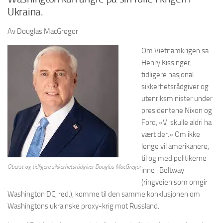
Ukraina.
Av Douglas MacGregor
Om Vietnamkrigen sa
Henry Kissinger,
tidligere nasjonal
sikkerhetsrådgiver og
utenriksminister under
presidentene Nixon og
Ford, «Vi skulle aldri ha
vært der.» Om ikke
lenge vil amerikanere,
til og med politikerne
Oberst og tidligere sikkerhetsrådgiver Douglas MacGregor
inne i Beltway
(ringveien som omgir
Washington DC, red.), komme til den samme konklusjonen om
Washingtons ukrainske proxy-krig mot Russland.