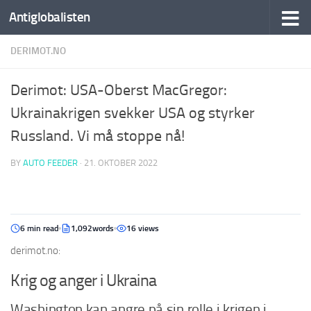
Antiglobalisten
DERIMOT.NO
Derimot: USA-Oberst MacGregor:
Ukrainakrigen svekker USA og styrker
Russland. Vi må stoppe nå!
BY
AUTO FEEDER
·
21. OKTOBER 2022
6 min read
1,092words
16 views
derimot.no:
Krig og anger i Ukraina
Washington kan angre på sin rolle i krigen i