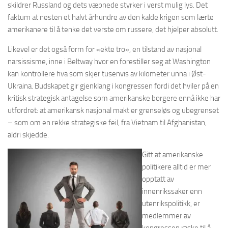
skildrer Russland og dets væpnede styrker i verst mulig lys. Det
faktum at nesten et halvt århundre av den kalde krigen som lærte
amerikanere til å tenke det verste om russere, det hjelper absolutt.
Likevel er det også form for «ekte tro», en tilstand av nasjonal
narsissisme, inne i Beltway hvor en forestiller seg at Washington
kan kontrollere hva som skjer tusenvis av kilometer unna i Øst-
Ukraina. Budskapet gir gjenklang i kongressen fordi det hviler på en
kritisk strategisk antagelse som amerikanske borgere ennå ikke har
utfordret: at amerikansk nasjonal makt er grenseløs og ubegrenset
– som om en rekke strategiske feil, fra Vietnam til Afghanistan,
aldri skjedde.
Gitt at amerikanske
politikere alltid er mer
opptatt av
innenrikssaker enn
utenrikspolitikk, er
medlemmer av