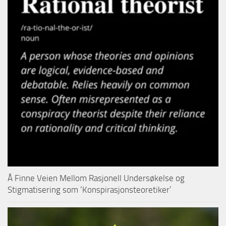
Å Finne Veien Mellom Rasjonell Undersøkelse og
Stigmatisering som ‘Konspirasjonsteoretiker’