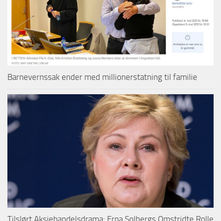
Barnevernssak ender med millionerstatning til familie
Tilslørt Aksjehandelsdrama: Erna Solbergs Omstridte Rolle