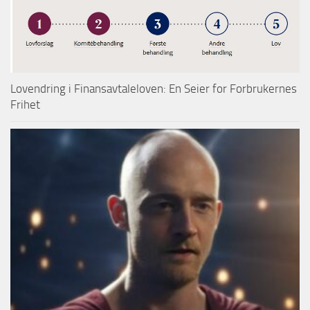
Lovendring i Finansavtaleloven: En Seier for Forbrukernes
Frihet