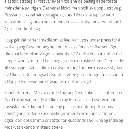
elastisk, strategisk forsvar av territoriene de beslagla i de første
månedene av krigen. Det var et klokt, men politisk upopulært valg i
Russland. Likevel har strategien lyktes. Ukrainske tap har vært
katastrofale, og innen november vil russiske styrker være i stand til
å gi et knockout-slag.
I dag går det rykter i media om at Kiev kan være under press for å
sette i gang flere motangrep mot russisk forsvar i Kherson (Sør-
Ukraina) før mellomvalget i november. På dette tidspunktet er det
neppe synonymt med bevaring av den ukrainske staten å bruke det
lille som gjenstår av Ukrainas styrker for å fordrive russiske styrker
fra Ukraina. Det er også tvilsomt at ytterligere ofringer fra ukrainere
vil hjelpe Biden-administrasjonen i mellomvalget.
Sannheten er at Moskvas røde linje angående ukrainsk inntreden i
NATO alltid var reell. Øst-Ukraina og Krim var alltid overveiende
russisk i språk, kultur, historie og politisk orientering. Europas
nedstigning til den økonomiske jammerdalen denne vinteren er
også reell, det samme er støtte for Russlands sak i Kina og India og
Moskvas økende militære styrke.