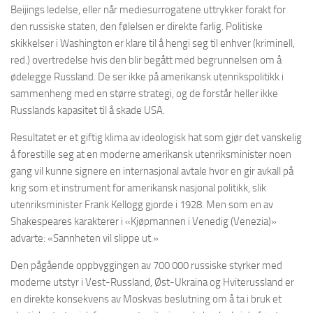
Beijings ledelse, eller når mediesurrogatene uttrykker forakt for
den russiske staten, den følelsen er direkte farlig. Politiske
skikkelser i Washington er klare til å hengi seg til enhver (kriminell,
red.) overtredelse hvis den blir begått med begrunnelsen om å
ødelegge Russland. De ser ikke på amerikansk utenrikspolitikk i
sammenheng med en større strategi, og de forstår heller ikke
Russlands kapasitet til å skade USA.
Resultatet er et giftig klima av ideologisk hat som gjør det vanskelig
å forestille seg at en moderne amerikansk utenriksminister noen
gang vil kunne signere en internasjonal avtale hvor en gir avkall på
krig som et instrument for amerikansk nasjonal politikk, slik
utenriksminister Frank Kellogg gjorde i 1928. Men som en av
Shakespeares karakterer i «Kjøpmannen i Venedig (Venezia)»
advarte: «Sannheten vil slippe ut.»
Den pågående oppbyggingen av 700 000 russiske styrker med
moderne utstyr i Vest-Russland, Øst-Ukraina og Hviterussland er
en direkte konsekvens av Moskvas beslutning om å ta i bruk et