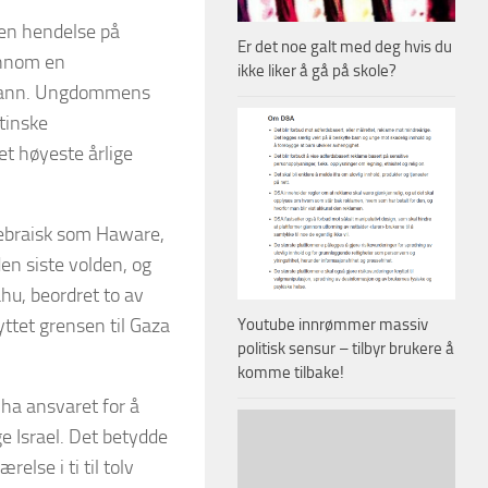
en hendelse på
Er det noe galt med deg hvis du
ennom en
ikke liker å gå på skole?
k mann. Ungdommens
stinske
et høyeste årlige
hebraisk som Haware,
en siste volden, og
hu, beordret to av
ttet grensen til Gaza
Youtube innrømmer massiv
politisk sensur – tilbyr brukere å
komme tilbake!
 ha ansvaret for å
e Israel. Det betydde
else i ti til tolv