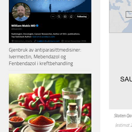
Gjenbruk av antiparasittmedisiner:
Ivermectin, Mebendazol og
Fenbendazol i kreftbehandling
Staten Qa
(estimat 