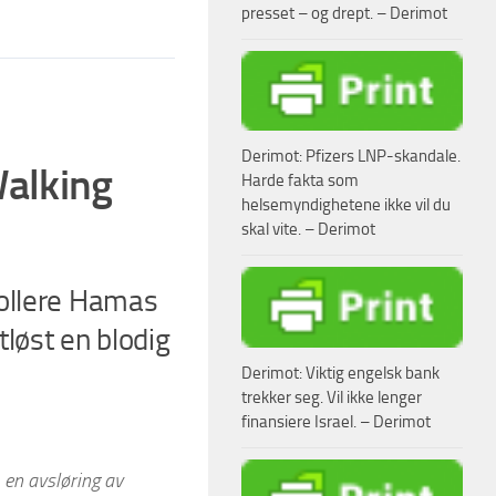
presset – og drept. – Derimot
Derimot: Pfizers LNP-skandale.
Walking
Harde fakta som
helsemyndighetene ikke vil du
skal vite. – Derimot
rollere Hamas
løst en blodig
Derimot: Viktig engelsk bank
trekker seg. Vil ikke lenger
finansiere Israel. – Derimot
 en avsløring av