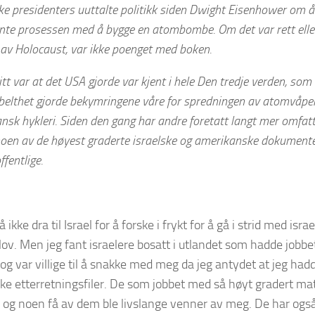
e presidenters uuttalte politikk
siden
Dwight Eisenhower
om
å
ynte prosessen med å bygge en atombombe.
Om det var r
ett ell
 av Holocaust, var ikke poenget med boken.
tt var at det
USA
gjorde var kjent i hele
D
en tredje verden, som 
belthet gjorde bekymringene våre for spredningen av atomvåpen
nsk hykleri. Siden den gang har andre foretatt langt mer omfatt
oen av de høyest graderte israelske og amerikanske dokument
ffentlige.
å ikke dra til Israel for å forske i frykt for å gå i strid med isr
lov. Men jeg fant israelere bosatt i utlandet som hadde job
 og var villige til å snakke med meg da jeg antydet at jeg had
e etterretningsfiler. De som jobbet med så høyt gradert mate
, og noen få av dem ble livslange venner av meg. De har også