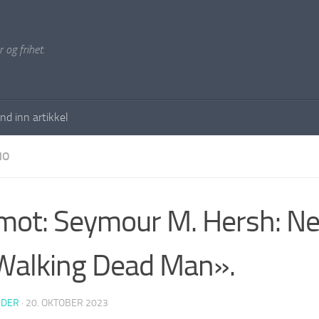
 og frihet.
nd inn artikkel
NO
mot: Seymour M. Hersh: N
Walking Dead Man».
EDER
·
20. OKTOBER 2023