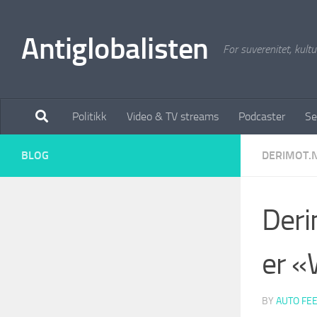
Antiglobalisten
For suverenitet, kultur
Politikk
Video & TV streams
Podcaster
Se
BLOG
DERIMOT.
Deri
er «
BY
AUTO FE