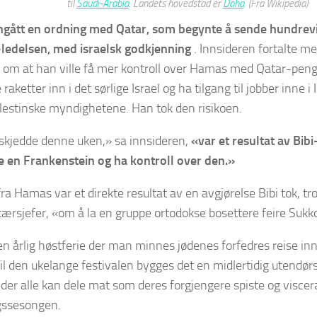
til
Saudi-Arabia
. Landets hovedstad er
Doha
. (Fra Wikipedia)
nngått en ordning med Qatar, som begynte å sende hundrevis
-ledelsen, med israelsk godkjenning
. Innsideren fortalte me
 om at han ville få mer kontroll over Hamas med Qatar-pen
e raketter inn i det sørlige Israel og ha tilgang til jobber inne i
estinske myndighetene. Han tok den risikoen.
skjedde denne uken,» sa innsideren,
«var et resultat av Bib
e en Frankenstein og ha kontroll over den.»
ra Hamas var et direkte resultat av en avgjørelse Bibi tok, tro
itærsjefer, «om å la en gruppe ortodokse bosettere feire Suk
en årlig høstferie der man minnes jødenes forfedres reise inn
il den ukelange festivalen bygges det en midlertidig utendør
der alle kan dele mat som deres forgjengere spiste og visceralt
gssesongen.