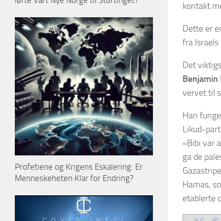
løfte Vårt Nye Norge til Stortinget?
kontakt me
Dette er e
fra Israel
Det viktigs
Benjamin 
vervet til 
Han funger
Likud-part
«Bibi var 
ga de pale
Profetiene og Krigens Eskalering: Er
Gazastripe
Menneskeheten Klar for Endring?
Hamas, som
etablerte 