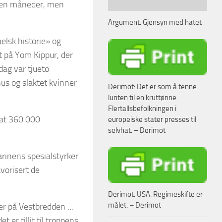
 noen måneder, men
Argument: Gjensyn med hatet
aelsk historie» og
t på Yom Kippur, der
rdag var tjueto
hus og slaktet kvinner
Derimot: Det er som å tenne
lunten til en kruttønne.
Flertallsbefolkningen i
 at 360 000
europeiske stater presses til
selvhat. – Derimot
arinens spesialstyrker
avorisert de
Derimot: USA: Regimeskifte er
målet. – Derimot
ter på Vestbredden …
 er tillit til troppens