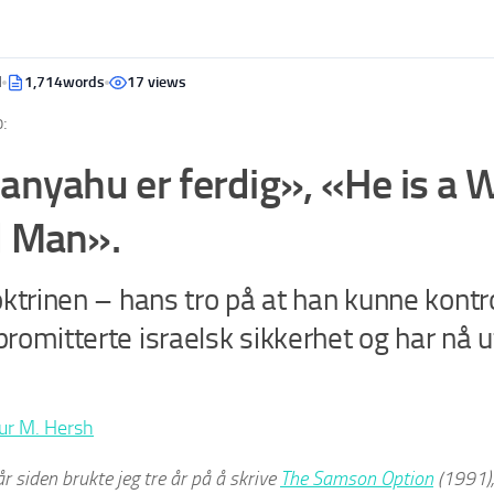
d
1,714words
17 views
:
anyahu er ferdig», «He is a 
 Man».
oktrinen – hans tro på at han kunne kont
omitterte israelsk sikkerhet og har nå ut
r M. Hersh
år siden brukte jeg tre år på å skrive
The Samson Option
(1991),