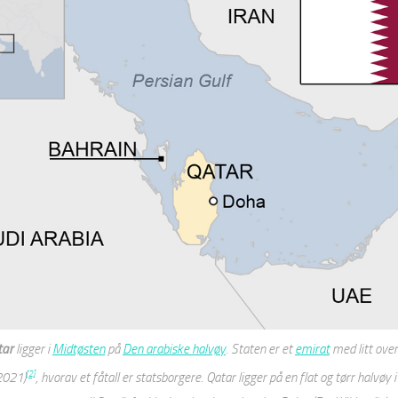
tar
ligger i
Midtøsten
på
Den arabiske halvøy
. Staten er et
emirat
med litt over
[2]
2021)
, hvorav et fåtall er statsborgere. Qatar ligger på en flat og tørr halvøy 