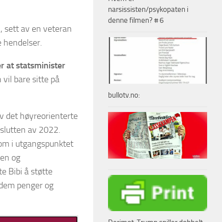
narsissisten/psykopaten i
denne filmen? # 6
, sett av en veteran
e hendelser.
er at statsminister
 vil bare sitte på
bullotv.no:
v det høyreorienterte
 slutten av 2022.
som i utgangspunktet
den og
e Bibi å støtte
 dem penger og