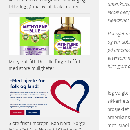
amerikansk
latterliggjøring av lab leak-teorien
Israel beg
kjølvannet
Poenget mi
og vår dob
på amerika
ettersom n
Metylenblått: Det lille fargestoffet
blitt
gjort
o
med store muligheter
.
Jeg valgte 
sikkerhets
prosjektet
amerikansk
Siste frist i morgen: Kan Nord-Norge
mot Israel