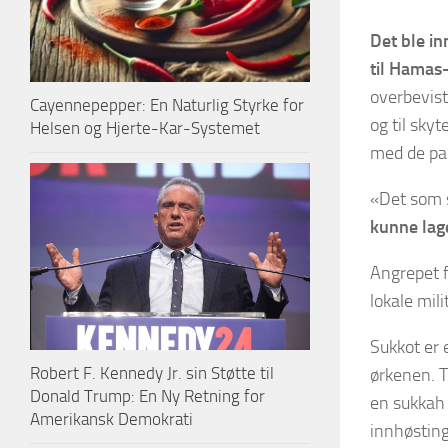
Det ble i
til Hamas
overbevist
Cayennepepper: En Naturlig Styrke for
og til skyt
Helsen og Hjerte-Kar-Systemet
med de pal
«Det som 
kunne lag
Angrepet f
lokale mil
Sukkot er 
Robert F. Kennedy Jr. sin Støtte til
ørkenen. T
Donald Trump: En Ny Retning for
en sukkah 
Amerikansk Demokrati
innhøstin