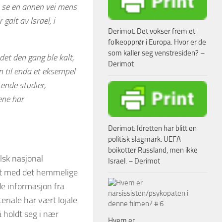
 se en annen vei mens
er galt
av
Israel, i
Derimot: Det vokser frem et
folkeopprør i Europa. Hvor er de
som kaller seg venstresiden? –
det den gang ble kalt,
Derimot
 til
enda
et eksempel
ende studier,
ene har
Derimot: Idretten har blitt en
politisk slagmark. UEFA
boikotter Russland, men ikke
aelsk nasjonal
Israel. – Derimot
bet med det hemmelige
de informasjon fra
riale har vært lojale
 holdt seg i nær
Hvem er