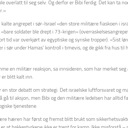
ble overlatt til seg selv. Og derfor er Bibi ferdig. Det kan ta
r.»
 kalte angrepet i sør-Israel «den store militære fiaskoen i isr
 «bare soldater ble drept i 73-krigen» (overraskelsesangrepe
ort tid var overkjørt av egyptiske og syriske tropper). «Sist lø
r i sør under Hamas’ kontroll i timevis, og de gikk fra hus til 
mme en militær reaksjon, sa innsideren, som har merket seg
er blitt kalt inn.
 en stor debatt om strategi. Det israelske luftforsvaret og m
l å gå til aksjon, men Bibi og den militære ledelsen har alltid f
giske tjenestene.
re hæren har først og fremst blitt brukt som sikkerhetsvak
er at bakkestyrkene ikke er trent for kamp. Ikke misforstå – det