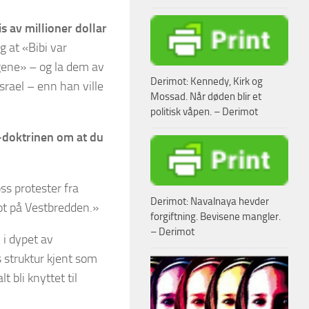
 av millioner dollar
g at «Bibi var
gene» – og la dem av
Derimot: Kennedy, Kirk og
 Israel – enn han ville
Mossad. Når døden blir et
politisk våpen. – Derimot
i-doktrinen om at du
ss protester fra
Derimot: Navalnaya hevder
kot på Vestbredden.»
forgiftning. Bevisene mangler.
– Derimot
 i dypet av
s struktur kjent som
 bli knyttet til