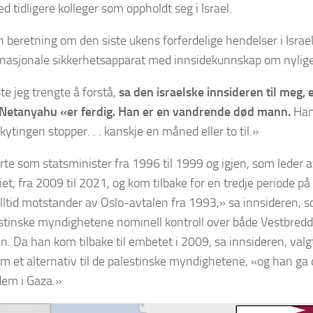
d tidligere kolleger som oppholdt seg i Israel.
n beretning om den siste ukens forferdelige hendelser i Israel
s nasjonale sikkerhetsapparat med innsidekunnskap om nylig
te jeg trengte å forstå,
sa den israelske innsideren til meg, 
Netanyahu «er ferdig. Han er en vandrende død mann.
Han
skytingen stopper. . . kanskje en måned eller to til.»
te som statsminister fra 1996 til 1999 og igjen, som leder a
iet, fra 2009 til 2021, og kom tilbake for en tredje periode på
alltid motstander av Oslo-avtalen fra 1993,» sa innsideren, 
stinske myndighetene nominell kontroll over både Vestbred
n. Da han kom tilbake til embetet i 2009, sa innsideren, valgt
 et alternativ til de palestinske myndighetene, «og han ga
dem i Gaza.»