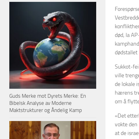
Forespørs
Vestbredde
konflikth
død, la AP
kamphandli
dødstallet
Sukkot-fei
ville tren
de lokale 
hærens tre
Guds Merke mot Dyrets Merke: En
om å flytt
Bibelsk Analyse av Moderne
Maktstrukturer og Åndelig Kamp
«Det etter
vokte den 
at de israe