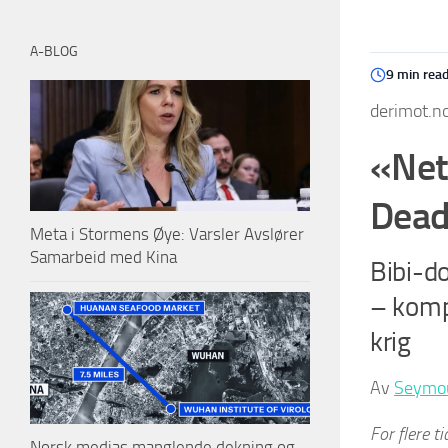
A-BLOG
9 min rea
derimot.no
«Net
Dead
Meta i Stormens Øye: Varsler Avslører
Samarbeid med Kina
Bibi-d
– kompr
krig
Av
Seymou
For
flere
ti
Norsk medias manglende dekning og