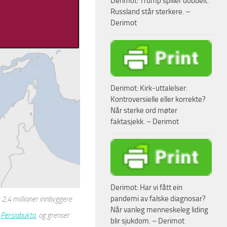
Derimot: Trump spiller dobbelt.
Russland står sterkere. –
Derimot
Derimot: Kirk-uttalelser:
Kontroversielle eller korrekte?
Når sterke ord møter
faktasjekk. – Derimot
Derimot: Har vi fått ein
pandemi av falske diagnosar?
 2,4 millioner innbyggere
Når vanleg menneskeleg liding
i
Persiabukta
, og grenser
blir sjukdom. – Derimot