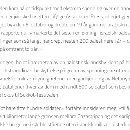
elen kom på et tidspunkt med ekstrem spenning over en ann
n der jødiske bosettere, ifølge Associated Press, «herjet gj
erjet by» den 6. oktober og drepte en 19 år gammel arabis
-rapporten til, «markerte det siste i en økning i israelsk-pale
nger som så langt har drept nesten 200 palestinere i år – d
 på omtrent to tiår.»
ringen, holdt i nærheten av en palestinsk landsby kjent på 
ge ekstraordinær beskyttelse på grunn av spenningene etter d
israelske militærmyndighetene, med godkjenning av Netanya
 bataljoner (hver av dem med rundt 800 soldater) som besky
e fokus til Sukkot-festivalen.
lot bare åtte hundre soldater,» fortalte innsideren meg, «til å
51 kilometer lange grensen mellom Gazastripen og det sørlig
lske borgerne i sør ble stående uten israelsk militær tilstedevær