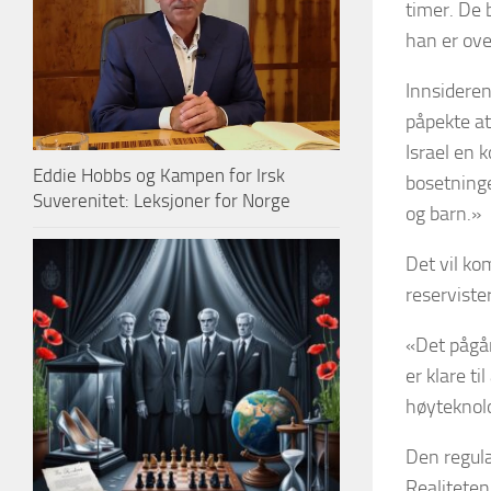
timer. De 
han er ove
Innsideren
påpekte at
Israel en k
Eddie Hobbs og Kampen for Irsk
bosetninge
Suverenitet: Leksjoner for Norge
og barn.»
Det vil ko
reservister 
«Det pågår
er klare ti
høyteknolo
Den regulæ
Realiteten 