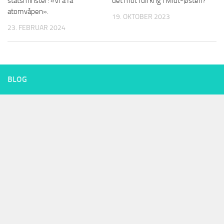
statsminster: «Vi å få
det mot full krig i Midt-Østen?
atomvåpen».
19. OKTOBER 2023
23. FEBRUAR 2024
BLOG