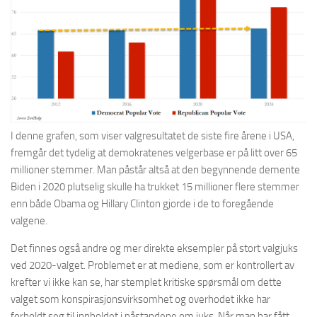
I denne grafen, som viser valgresultatet de siste fire årene i USA,
fremgår det tydelig at demokratenes velgerbase er på litt over 65
millioner stemmer. Man påstår altså at den begynnende demente
Biden i 2020 plutselig skulle ha trukket 15 millioner flere stemmer
enn både Obama og Hillary Clinton gjorde i de to foregående
valgene.
Det finnes også andre og mer direkte eksempler på stort valgjuks
ved 2020-valget. Problemet er at mediene, som er kontrollert av
krefter vi ikke kan se, har stemplet kritiske spørsmål om dette
valget som konspirasjonsvirksomhet og overhodet ikke har
forholdt seg til innholdet i påstandene om juks. Når man har fått