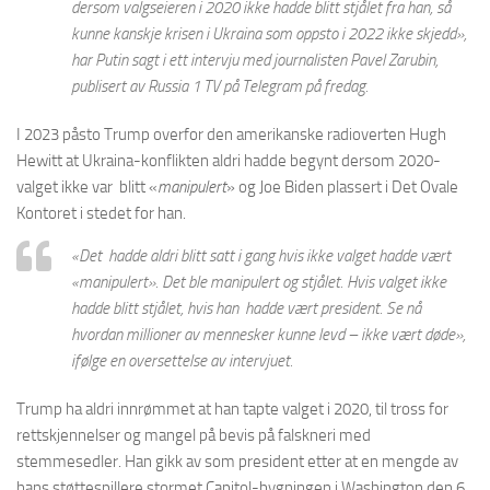
dersom valgseieren i 2020 ikke hadde blitt stjålet fra han, så
kunne kanskje krisen i Ukraina som oppsto i 2022 ikke skjedd»,
har Putin sagt i ett intervju med journalisten Pavel Zarubin,
publisert av
Russia 1 TV
på
Telegram
på fredag.
I 2023 påsto Trump overfor den amerikanske radioverten Hugh
Hewitt at Ukraina-konflikten aldri hadde begynt dersom 2020-
valget ikke var blitt «
manipulert
» og Joe Biden plassert i Det Ovale
Kontoret i stedet for han.
«Det hadde aldri blitt satt i gang hvis ikke valget hadde vært
«manipulert».
Det ble manipulert og stjålet. Hvis valget ikke
hadde blitt stjålet, hvis han hadde vært president.
Se nå
hvordan millioner av mennesker kunne levd – ikke vært døde»
,
ifølge en oversettelse av intervjuet.
Trump ha aldri innrømmet at han tapte valget i 2020, til tross for
rettskjennelser og mangel på bevis på falskneri med
stemmesedler. Han gikk av som president etter at en mengde av
hans støttespillere stormet Capitol-bygningen i Washington den 6.