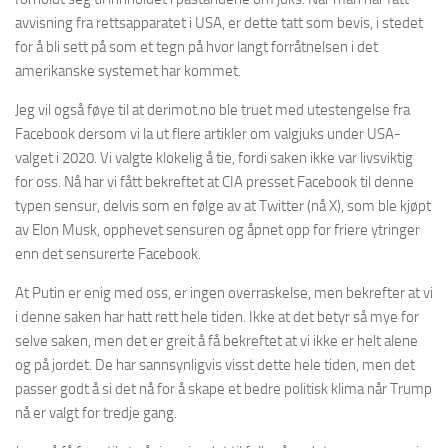
avvisning fra rettsapparatet i USA, er dette tatt som bevis, i stedet
for å bli sett på som et tegn på hvor langt forråtnelsen i det
amerikanske systemet har kommet.
Jeg vil også føye til at derimot.no ble truet med utestengelse fra
Facebook dersom vi la ut flere artikler om valgjuks under USA-
valget i 2020. Vi valgte klokelig å tie, fordi saken ikke var livsviktig
for oss. Nå har vi fått bekreftet at CIA presset Facebook til denne
typen sensur, delvis som en følge av at Twitter (nå X), som ble kjøpt
av Elon Musk, opphevet sensuren og åpnet opp for friere ytringer
enn det sensurerte Facebook.
At Putin er enig med oss, er ingen overraskelse, men bekrefter at vi
i denne saken har hatt rett hele tiden. Ikke at det betyr så mye for
selve saken, men det er greit å få bekreftet at vi ikke er helt alene
og på jordet. De har sannsynligvis visst dette hele tiden, men det
passer godt å si det nå for å skape et bedre politisk klima når Trump
nå er valgt for tredje gang.