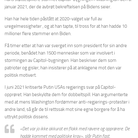
januar 2021, der de avbrøt bekreftelsen på Bidens seier.
Han har hele tiden påstått at 2020-valget var full av
uregelmessigheter , og at han tapte, til tross for at han hadde 10
millioner flere stemmer enn Biden.
Få timer etter at han var sverget inn som president for sin andre
periode, benådet han 1500 mennesker som var involvert i
stormingen av Capitol-bygningen. Han beskriver dem som
patrioter og gisler, han insisterer på at anklagene mot den var
politisk motivert.
I juni 2021 kritiserte Putin USAs regjerings svar på Capitol-
opprøret. Han beskyldte dem for dobbeltspill. Han argumenterte
med at mens Washington fordømmer anti-regjerings-protester i
andre land, så går de til rettssak mot sine egne borgere for å ha
uttrykt politisk dissens.
«Det var jo ikke akkurat en flokk med røvere og opprørere. De
hadde kommet med politiske krav»,
slår Putin fast.