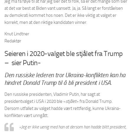
Jeg må få føye til at når jeg sier det til folk, så er det mange som sier
at det var best at Biden vant uansett. Ja, ja. Så langt er forståelsen
av demokrati kommet hos noen. Det er ikke viktig at valget er
korrekt, men at den riktige kandidaten vinner.
Knut Lindtner
Redaktør
Seieren i 2020-valget ble stjålet fra Trump
– sier Putin-
Den russiske lederen tror Ukraina-konflikten kan ha
hindret Donald Trump til å bli president i USA.
Den russiske presidenten, Vladimir Putin, har sagt at
presidentvalget i USA i 2020 ble «
stjålet
» fra Donald Trump.
Dersom utfallet av valget hadde vært rettferdig, kunne Ukraina-
konflikten vært unngått.
«Jeg er ikke uenig med han at dersom han hadde blitt president,