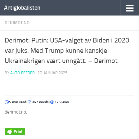
Antiglobalisten
DERIMOT.NO
Derimot: Putin: USA-valget av Biden i 2020
var juks. Med Trump kunne kanskje
Ukrainakrigen vært unngått. – Derimot
BY
AUTO FEEDER
·
27. JANUAR 2025
5 min read
867 words
32 views
derimot.no: