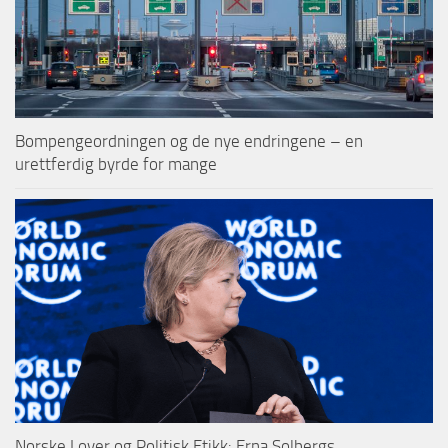
Bompengeordningen og de nye endringene – en
urettferdig byrde for mange
Norske Lover og Politisk Etikk: Erna Solbergs