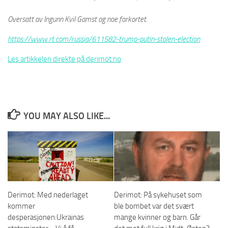
Oversatt av Ingunn Kvil Gamst
og noe forkortet.
https://www.rt.com/russia/611582-trump-putin-stolen-election
Les artikkelen direkte på derimot.no
YOU MAY ALSO LIKE...
Derimot: Med nederlaget
Derimot: På sykehuset som
kommer
ble bombet var det svært
desperasjonen:Ukrainas
mange kvinner og barn. Går