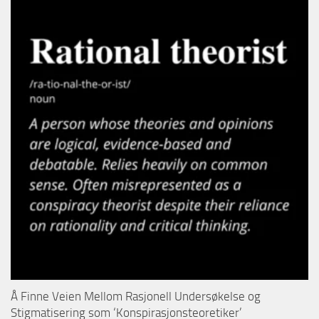
Å Finne Veien Mellom Rasjonell Undersøkelse og
Stigmatisering som ‘Konspirasjonsteoretiker’