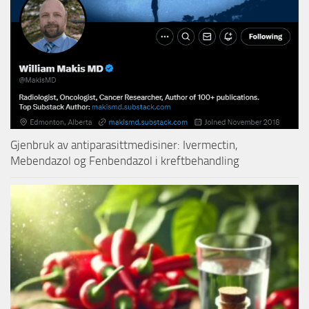
Gjenbruk av antiparasittmedisiner: Ivermectin,
Mebendazol og Fenbendazol i kreftbehandling