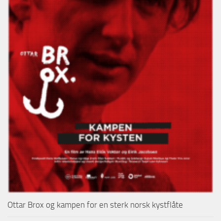
Ottar Brox og kampen for en sterk norsk kystflåte