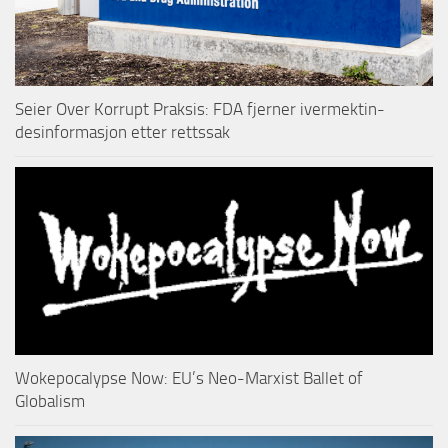
Seier Over Korrupt Praksis: FDA fjerner ivermektin-
desinformasjon etter rettssak
Wokepocalypse Now: EU’s Neo-Marxist Ballet of
Globalism