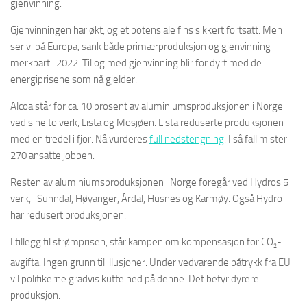
gjenvinning.
Gjenvinningen har økt, og et potensiale fins sikkert fortsatt. Men
ser vi på Europa, sank både primærproduksjon og gjenvinning
merkbart i 2022. Til og med gjenvinning blir for dyrt med de
energiprisene som nå gjelder.
Alcoa står for ca. 10 prosent av aluminiumsproduksjonen i Norge
ved sine to verk, Lista og Mosjøen. Lista reduserte produksjonen
med en tredel i fjor. Nå vurderes
full nedstengning
. I så fall mister
270 ansatte jobben.
Resten av aluminiumsproduksjonen i Norge foregår ved Hydros 5
verk, i Sunndal, Høyanger, Årdal, Husnes og Karmøy. Også Hydro
har redusert produksjonen.
I tillegg til strømprisen, står kampen om kompensasjon for CO
-
2
avgifta. Ingen grunn til illusjoner. Under vedvarende påtrykk fra EU
vil politikerne gradvis kutte ned på denne. Det betyr dyrere
produksjon.