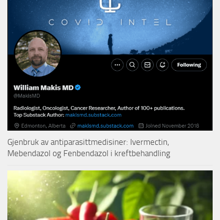
Gjenbruk av antiparasittmedisiner: Ivermectin,
Mebendazol og Fenbendazol i kreftbehandling