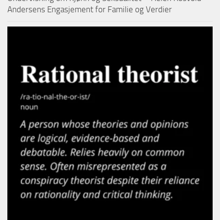
Andersens Engasjement for Familie og Verdier