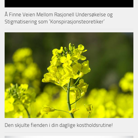
Å Finne Veien Mellom Rasjonell Undersøkelse og
Stigmatisering som ‘Konspirasjonsteoretiker’
Den skjulte fienden i din daglige kostholdsrutine!