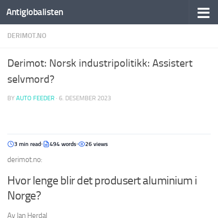
Antiglobalisten
DERIMOT.NO
Derimot: Norsk industripolitikk: Assistert
selvmord?
BY
AUTO FEEDER
·
6. DESEMBER 2023
3 min read
494 words
26 views
derimot.no:
Hvor lenge blir det produsert aluminium i
Norge?
Av Jan Herdal