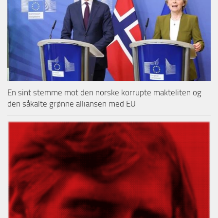
En sint stemme mot den norske korrupte makteliten og
den såkalte grønne alliansen med EU