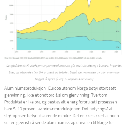
Langtidstrend: Produksjon av primæraluminium går mot utradering i Europa. Importen
øker, og utgjorde i fjor 54 prosent av totalen. Også gjenvinningen av aluminium har
begynt å synke. (Graf: European Aluminium)
Aluminiumsproduksjon i Europa utenom Norge betyr stort sett
gjenvinning. Ikke et ondt ord å si om gjenvinning. Tvert om.
Produktet er like bra, og best av alt, energiforbruket i prosessen
bare 5-10 prosent av primærproduksjonen. Det betyr også at
strømprisen betyr tilsvarende mindre. Det er ikke sikkert at noen
ser en gevinst i å sende aluminiumskrap omveien til Norge for