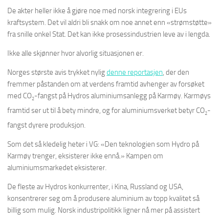
De akter heller ikke å gjøre noe med norsk integrering i EUs
kraftsystem. Det vil aldri bli snakk om noe annet enn «strømstøtte»
fra snille onkel Stat. Det kan ikke prosessindustrien leve av i lengda.
Ikke alle skjønner hvor alvorlig situasjonen er.
Norges største avis trykket nylig
denne reportasjen
, der den
fremmer påstanden om at verdens framtid avhenger av forsøket
med CO
-fangst på Hydros aluminiumsanlegg på Karmøy. Karmøys
2
framtid ser ut til å bety mindre, og for aluminiumsverket betyr CO
-
2
fangst dyrere produksjon.
Som det så kledelig heter i VG: «Den teknologien som Hydro på
Karmøy trenger, eksisterer ikke ennå.» Kampen om
aluminiumsmarkedet eksisterer.
De fleste av Hydros konkurrenter, i Kina, Russland og USA,
konsentrerer seg om å produsere aluminium av topp kvalitet så
billig som mulig. Norsk industripolitikk ligner nå mer på assistert