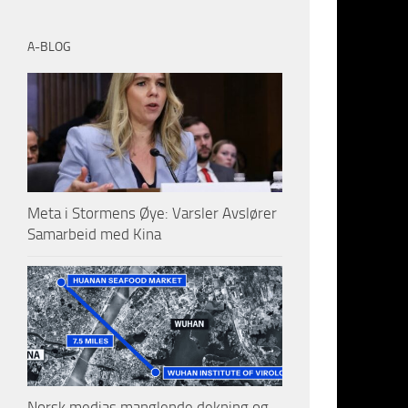
BY
AUTO FE
A-BLOG
5 min rea
derimot.no
Meta i Stormens Øye: Varsler Avslører
Samarbeid med Kina
For å fors
nødvendig 
Bakg
– fra
Norsk medias manglende dekning og