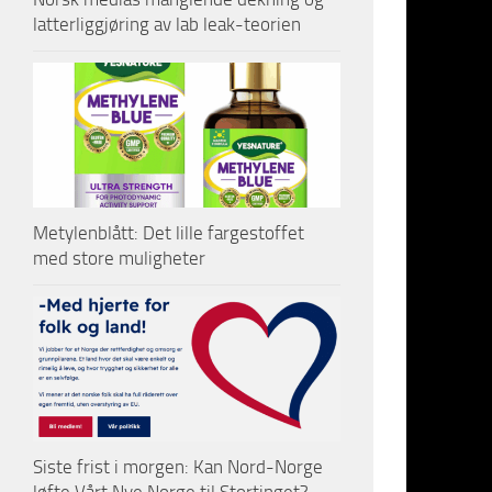
Debalt
latterliggjøring av lab leak-teorien
mest a
av Ukr
Minsk 
tilbak
Donbas
skreve
Sener
Metylenblått: Det lille fargestoffet
med store muligheter
Holla
sa at 
sterke
Reell 
oppru
styrke
omtalt
Siste frist i morgen: Kan Nord-Norge
nødven