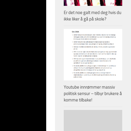
ullstendig uberettiget
Er det noe galt med deg hvis du
ikke liker å gå på skole?
ut en helt ny
og denne delikatessen
ke NATO måtte finne på
ser er ganske
biter der ute.
Youtube innrømmer massiv
politisk sensur – tilbyr brukere å
komme tilbake!