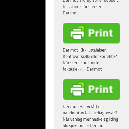
Derimot: Trump spiller dobbelt.
 i min forrige video –
Russland står sterkere. –
Derimot
ar:
Vesten, spesielt hos
Derimot: Kirk-uttalelser:
linjen, minner sterkt
Kontroversielle eller korrekte?
Når sterke ord møter
Debaltsevo.
faktasjekk. – Derimot
kraften bak Minsk II.
eg mener at
s frist til Russland
situasjonen Ukraina nå
Derimot: Har vi fått ein
pandemi av falske diagnosar?
mpene nå er langt
Når vanleg menneskeleg liding
blir sjukdom. – Derimot