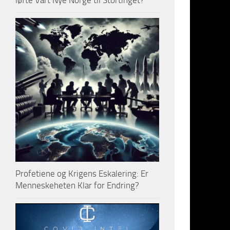
løfte Vårt Nye Norge til Stortinget?
men de
Kon
Og med det
greit å næ
overfor Ru
noen våpen
katastrofal
Knut Lind
Redaktør
Her følge
Profetiene og Krigens Eskalering: Er
Menneskeheten Klar for Endring?
T
… 