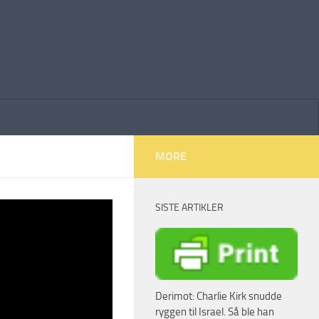
MORE
SISTE ARTIKLER
le før
ært av
Derimot: Charlie Kirk snudde
ryggen til Israel. Så ble han