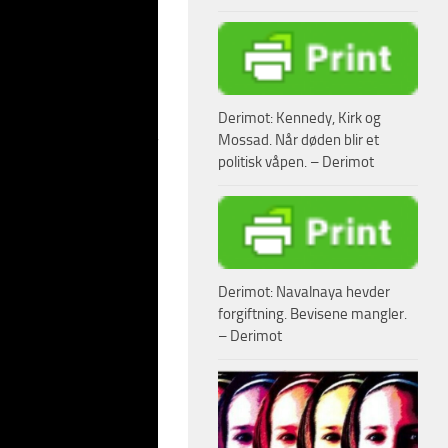
k 8 ½ og
Minsk:
Moskva, ville det være
Derimot: Kennedy, Kirk og
Mossad. Når døden blir et
 sagt. Diplomaten la til
politisk våpen. – Derimot
 moratorium mot
hoder i visse NATO-
ra 1987 mellom
Derimot: Navalnaya hevder
tsatt å følge
forgiftning. Bevisene mangler.
ump USA fra avtalen,
– Derimot
t.
spirer av sunn fornuft
nde fravær av de siste