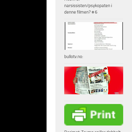
ar sannsynlig.
narsissisten/psykopaten i
denne filmen? # 6
 krigsforberedelse.
iene, kan det være
svindel og forræderi
e ikke er aktuelt med
ort før med et
bullotv.no:
typen …
 besøk til Alaska –