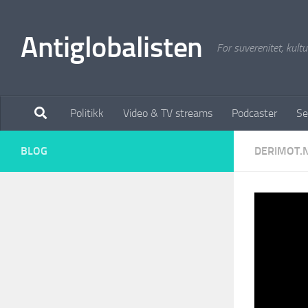
Antiglobalisten
For suverenitet, kultur
Politikk
Video & TV streams
Podcaster
Se
BLOG
DERIMOT.
Deri
fred
Mins