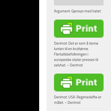
Argument: Gjensyn med hatet
Derimot: Det er som å tenne
lunten til en kruttønne.
Flertallsbefolkningen i
NOEN seriøs
europeiske stater presses til
selvhat. – Derimot
Derimot: USA: Regimeskifte er
målet. – Derimot