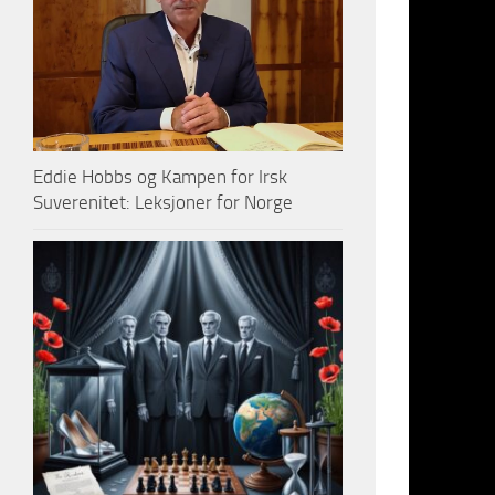
Eddie Hobbs og Kampen for Irsk
Suverenitet: Leksjoner for Norge
Gjett hva 
teknologisk