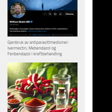
les dere o
Putin er d
Nå, til fo
Har
Jeg
Gjenbruk av antiparasittmedisiner:
Don
Ivermectin, Mebendazol og
Fenbendazol i kreftbehandling
om 
Det 
Hva
hov
for 
står
Deb
stør