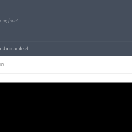
 og frihet.
nd inn artikkel
NO
mot: Hvorfor ingen våpenhvi
sforhandlinger? Putin har l
k 2-avtalen – Derimot