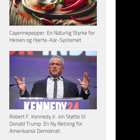
Så, til de
Prequel
, h
Cayennepepper: En Naturlig Styrke for
Men
Helsen og Hjerte-Kar-Systemet
for 
at 
utp
hov
Sel
Mos
beg
med
Robert F. Kennedy Jr. sin Støtte til
Donald Trump: En Ny Retning for
I e
Amerikansk Demokrati
beg