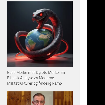
mån
på 
Til dem so
hypersonis
er en vann
(jeg tvile
Og til dem
omfattende
Guds Merke mot Dyrets Merke: En
Bibelsk Analyse av Moderne
Maktstrukturer og Åndelig Kamp