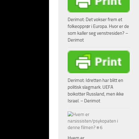
t i et av krigens
 II
, forhandlet frem
Derimot: Det vokser frem et
.
folkeopprør i Europa. Hvor er de
nhvile,
som kaller seg venstresiden? –
er som skulle gi
Derimot
t slik den var
Merkel
og
François
ke seg militært. Merkel
Derimot: Idretten har blitt en
nne tiden til å bli
politisk slagmark. UEFA
boikotter Russland, men ikke
r militær
Israel. – Derimot
r 2015 til å trene
O. Russland har
orsvarer det som en
overlevelsesevne –
Hvem er