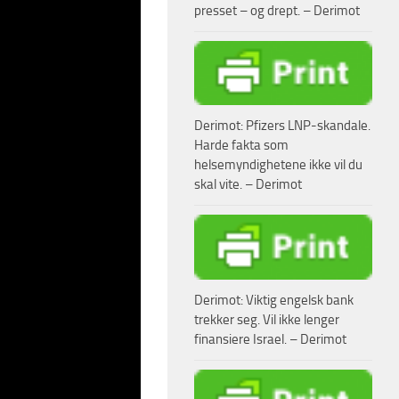
presset – og drept. – Derimot
Derimot: Pfizers LNP-skandale.
Harde fakta som
helsemyndighetene ikke vil du
skal vite. – Derimot
elen under er den
len:
Derimot: Viktig engelsk bank
g Minsk II
trekker seg. Vil ikke lenger
finansiere Israel. – Derimot
gspause