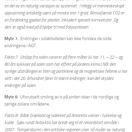
en del av en naturlig variasjon av systemet. I tillegg vil menneskeskapt
oppvarming antakelig være på mindre enn 1 grad. Atmosfærisk CO2 er
en fordelaktig gjødsel for planter, inkludert spesielt kornvekster. Og
den er også med på å hjelpe til med fotosyntesen.
Myte 7.
Endringer i solaktiviteten kan ikke forklare de siste
endringene i AGT.
Fakta 7. Utslipp fra solen varierer på flere måter (vi har 11, – 22 – og
80 års sykluser på solen som har effekt på jordens klima.) Når den
synlige utstrålingen er liten og partiklene og de magnetiske feltene vi har
sett i det 20. århundret fører til større endringer, kan det skyldes
endringer på solen.
Myte 8
: Uforutsett smiling av is på jorden skjer i de nordlige og
sørlige polare områdene.
Fakta 8: Både Grønland og isdekket på Antarktis vokser i tykkelse og
kulde. Sjøis rundt Antarktis har bredt seg til et rekordstort område i
2007. Temperaturen i den arktiske regionen viser nå nivåer av naturlig