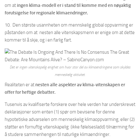
om at
ingen klima-modell er i stand til komme med en nøyaktig
forutsigelse for regionale klimaendringer.
10. Den største usannheten om mennskelig global oppvarming er
påstanden om at nesten alle vitenskapsmenn er enige om at dette
kommer til å skje, og i en farlig fart.
Det er ingen vitenskapelig enighet om hvor stor del av klimaendringene som skyldes
menneskelig aktivitet.
Realiteten er at
nesten alle aspekter av klima-vitenskapen er
offer for heftige debatter.
Tusenvis av kvalifiserte forskere over hele verden har underskrevet
deklarasjoner som enten (1) spør om bevisene for denne
hypotetiske advarselen om menneskelig klimaoppvarming, eller (2)
støtter en fornuftig vitenskapelig (ikke følelsesladd) tilnærming for
å studere sammenhengen til naturlige klimaendringer.