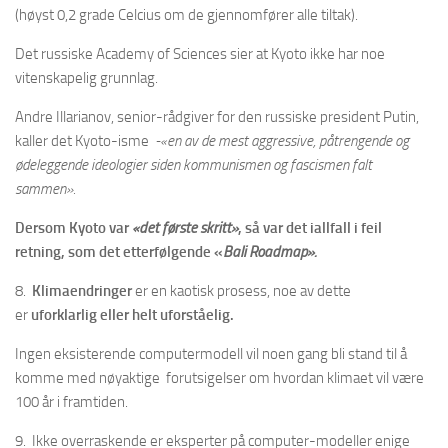
(høyst 0,2 grade Celcius om de gjennomfører alle tiltak).
Det russiske Academy of Sciences sier at Kyoto ikke har noe
vitenskapelig grunnlag.
Andre Illarianov, senior-rådgiver for den russiske president Putin,
kaller det Kyoto-isme
-«en av de mest aggressive, påtrengende og
ødeleggende ideologier siden kommunismen og fascismen falt
sammen».
Dersom Kyoto var
«det første skritt»
, så var det iallfall i feil
retning, som det etterfølgende «
Bali Roadmap».
8.
Klimaendringer
er en kaotisk prosess, noe av dette
er
uforklarlig eller helt uforståelig.
Ingen eksisterende computermodell vil noen gang bli stand til å
komme med nøyaktige forutsigelser om hvordan klimaet vil være
100 år i framtiden.
9. Ikke overraskende er eksperter på computer-modeller enige