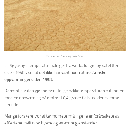
Klimaet endrer seg hele tiden.
2. Nøyaktige temperaturmålinger fra værballonger og satelitter
siden 1950 viser at det i
kke har vært noen atmosfæriske
oppvarminger siden 1958.
Derimot har den gjennomsnittelige bakketemperaturen blitt notert
med en oppvarming på omtrent 0,4 grader Celsius i den samme
perioden.
Mange forskere tror at termometermålingene er forårsakete av
effektene målt over byene og av andre gjenstander.