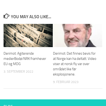
YOU MAY ALSO LIKE...
Derimot: Agiterende
Derimot: Det finnes bevis for
medierBodø/NRK framhever
at Norge kan ha deltatt. Video
EU og MDG
viser at norsk fly var over
området like før
3. SEPTEMBER 2022
eksplosjonene.
9. FEBRUAR 2023