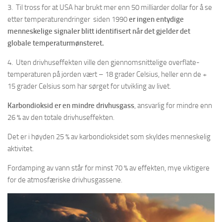
3. Til tross for at USA har brukt mer enn 50 milliarder dollar for å se
etter temperaturendringer siden 1990
er ingen entydige
menneskelige signaler blitt identifisert når det gjelder det
globale temperaturmønsteret.
4. Uten drivhuseffekten ville den gjennomsnittelige overflate-
temperaturen på jorden vært – 18 grader Celsius, heller enn de +
15 grader Celsius som har sørget for utvikling av livet.
Karbondioksid er en mindre drivhusgass
, ansvarlig for mindre enn
26 % av den totale drivhuseffekten.
Det er i høyden 25 % av karbondioksidet som skyldes menneskelig
aktivitet.
Fordamping av vann står for minst 70 % av effekten, mye viktigere
for de atmosfæriske drivhusgassene.