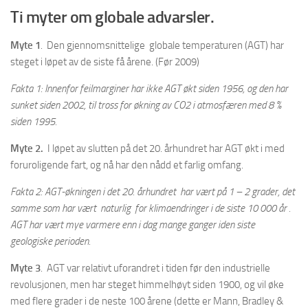
Ti myter om globale advarsler.
Myte 1
. Den gjennomsnittelige globale temperaturen (AGT) har
steget i løpet av de siste få årene. (Før 2009)
Fakta 1: Innenfor feilmarginer har ikke AGT økt siden 1956, og den har
sunket siden 2002, til tross for økning av CO2 i atmosfæren med 8 %
siden 1995.
Myte 2.
I løpet av slutten på det 20. århundret har AGT økt i med
foruroligende fart, og nå har den nådd et farlig omfang.
Fakta 2: AGT-økningen i det 20. århundret har vært på 1 – 2 grader, det
samme som har vært naturlig for klimaendringer i de siste 10 000 år .
AGT har vært mye varmere enn i dag mange ganger iden siste
geologiske perioden.
Myte 3
. AGT var relativt uforandret i tiden før den industrielle
revolusjonen, men har steget himmelhøyt siden 1900, og vil øke
med flere grader i de neste 100 årene (dette er Mann, Bradley &