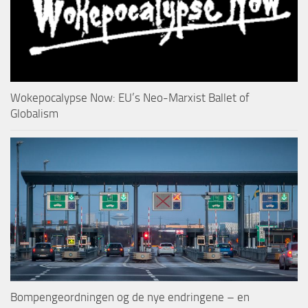
Wokepocalypse Now: EU’s Neo-Marxist Ballet of
Globalism
Bompengeordningen og de nye endringene – en