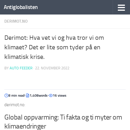
Antiglobalisten
DERIMOT.NO
Derimot: Hva vet vi og hva tror vi om
klimaet? Det er lite som tyder på en
klimatisk krise.
BY
AUTO FEEDER
·
22. NOVEMBER 2022
8 min read
1,408words
16 views
derimot.no:
Global oppvarming: Ti fakta og ti myter om
klimaendringer