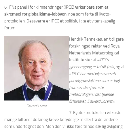
6. FNs panel l for klimaendringer (IPCC)
virker bare som et
skremsel for globalklima-lobbyen
, noe som førte til Kyoto-
protokollen. Dessverre er IPCC et politisk, ikke et vitenskapelig
forum.
Hendrik Tennekes, en tidligere
forskningsdirektør ved Royal
Netherlands Meteorological
Institute sier at
«IPCCs
gjennomgang er totalt feil»
, og at
«
IPCC har med vilje oversett
paradigmeskiftene som er lagt
fram av den fremste
meteorologen i det tjuende
århundret, Edward Lorenz».
Edward Lorenz
7. Kyoto-protokollen vil koste
mange billioner dollar og kreve betydelige midler fra de landene
som undertegnet den. Men den vil ikke føre til noe særlig avkjøling