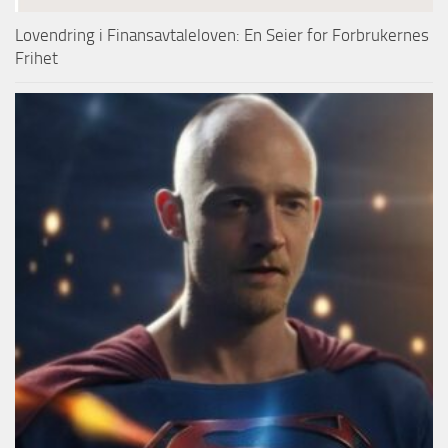
Lovendring i Finansavtaleloven: En Seier for Forbrukernes
Frihet