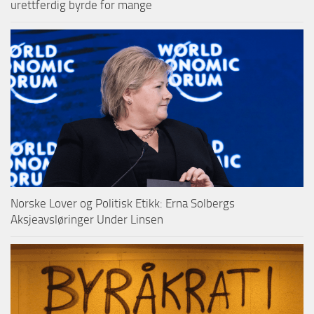
urettferdig byrde for mange
Norske Lover og Politisk Etikk: Erna Solbergs
Aksjeavsløringer Under Linsen