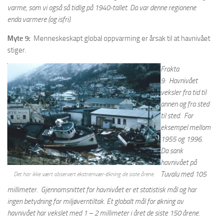
varme, som vi også så tidlig på 1940-tallet. Da var denne regionene
enda varmere (og isfri).
Myte 9:
Menneskeskapt global oppvarming er årsak til at havnivået
stiger.
Frakta
9: Havnivået
veksler fra tid til
annen og fra sted
til sted. For
eksempel mellom
1955 og 1996.
Da sank
havnivået på
Tuvalu med 105
Det har ikke vært observert ekstremvær-økning de siste årene.
millimeter. Gjennomsnittet for havnivået er et statistisk mål og har
ingen betydning for miljøverntiltak. Et globalt mål for økning av
havnivået har vekslet med 1 – 2 millimeter i året de siste 150 årene.