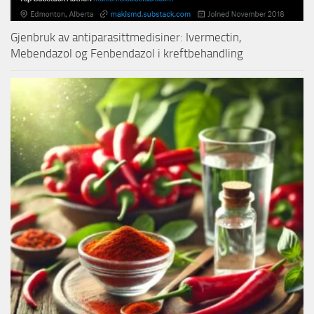
Gjenbruk av antiparasittmedisiner: Ivermectin,
Mebendazol og Fenbendazol i kreftbehandling