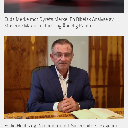
Guds Merke mot Dyrets Merke: En Bibelsk Analyse av
Moderne Maktstrukturer og Åndelig Kamp
Eddie Hobbs og Kampen for Irsk Suverenitet: Leksjoner