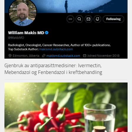
Gjenbruk av antiparasittmedisiner: Ivermectin,
Mebendazol og Fenbendazol i kreftbehandling