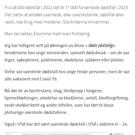
Fra 48 000 dødsfall i 2022 det til 71 000 forventede dødsfall i 2023.
Det betyr at antallet uventede, eller overskytende, dødsfall øker
raskt, noe til og med mediene i Storbritannia innrømmer..
Men de nekter å komme med noen forklaring.
Jeg har tidligere sett på økningen av disse «
døde plutselig»
-
hendelsene hos unge mennesker, uansett dødsårsak – om de var
leger, sykepleiere, politimenn, skolebuss-sjåfører eller piloter.
Dette var uventede dødsfall hos unge friske personer, men de var
alle vaksinert mot Covid 19.
Nå dør de av hjertestans, slag, blodpropp i lungene,
hjerneblødninger, utvidelse av blodårene, anfall, blodforgiftning,
raskt utviklet kreft og andre tilfeller, som har ført til disse
plutselige uventede dødsfallene.
Også i USA har det vært uventede dødsfall i USA i alderen 0 – 24.