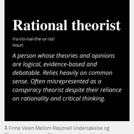
Å Finne Veien Mellom Rasjonell Undersøkelse og