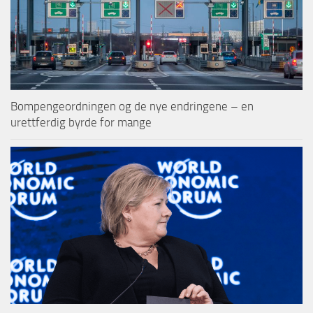
Bompengeordningen og de nye endringene – en
urettferdig byrde for mange