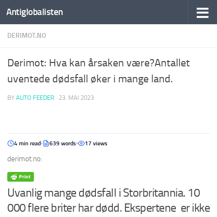
Antiglobalisten
DERIMOT.NO
Derimot: Hva kan årsaken være?Antallet
uventede dødsfall øker i mange land.
BY
AUTO FEEDER
·
23. MAI 2023
4 min read
639 words
17 views
derimot.no:
Uvanlig mange dødsfall i Storbritannia. 10
000 flere briter har dødd. Ekspertene er ikke