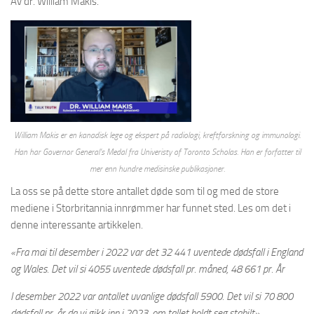
Av dr. William Makis.
William Makis er en kanadisk lege og ekspert på radiologi, kreftforskning og immunologi.
Han har Governor General’s Medal fra Univeristy of Toronto Scholas. Han er forfatter til
mer enn hundre medisinske publikasjoner.
La oss se på dette store antallet døde som til og med de store
mediene i Storbritannia innrømmer har funnet sted. Les om det i
denne interessante artikkelen.
«Fra mai til desember i 2022 var det 32 441 uventede dødsfall i England
og Wales. Det vil si 4055 uventede dødsfall pr. måned, 48 661 pr. År
I desember 2022 var antallet uvanlige dødsfall 5900. Det vil si 70 800
dødsfall pr. år da vi gikk inn i 2023, om tallet holdt seg stabilt».