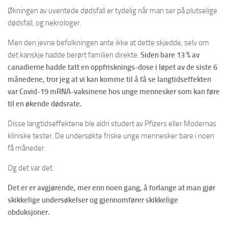
Økningen av uventede dødsfall er tydelig når man ser på plutselige
dødsfall, og nekrologer.
Men den jevne befolkningen ante ikke at dette skjedde, selv om
det kanskje hadde berørt familien direkte.
Siden bare 13 % av
canadierne hadde tatt en oppfrisknings-dose i løpet av de siste 6
månedene, tror jeg at vi kan komme til å få se langtidseffekten
var Covid-19 mRNA-vaksinene hos unge mennesker som kan føre
til en økende dødsrate.
Disse langtidseffektene ble aldri studert av Pfizers eller Modernas
kliniske tester. De undersøkte friske unge mennesker bare i noen
få måneder.
Og det var det.
Det er er avgjørende, mer enn noen gang, å forlange at man gjør
skikkelige undersøkelser og gjennomfører skikkelige
obduksjoner.