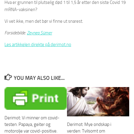
Hva er grunnen til plutselig død 1 til 1,5 år etter den siste Covid 19
mRNA-vaksinen?
Vi vet ikke, men det bør vi finne ut snarest.
Forsidebilde:
Zeynep Sümer
Les artikkelen direkte på derimot.no
YOU MAY ALSO LIKE...
Derimot: Vi minner om covid-
testen. Papaya, geiter og
Derimot: Mye ondskap i
motorolje var covid-positive.
verden: Tvilsomt om