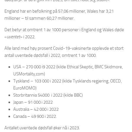
England har en befolkning på 57,06 millioner, Wales har 3,21
millioner – til sammen 60,27 millioner.
Det betyr at omtrent 1 av 1000 personer i England og Wales døde
«
uventet
» i 2022.
Alle land med høy prosent Covid-19-vaksinerte opplevde et stort
antall uventede dødsfall i 2022, omtrent 1 av 1000.
USA – 270 000 i9 2022 (kilde Ethical Skeptic, BMC Skidmore,
USMortality,com)
Tyskland – 103 000 i 2022 (kilde Tysklands regjering, OECD,
EuroMOMO)
Storbritannia 54000 i 2022 (kilde BBC)
Japan – 91 000 i 2022
Australia – 42 000 i 2022
Canada – 49 900 i 2022.
Antallet uventede dødsfall øker nå i 2023.