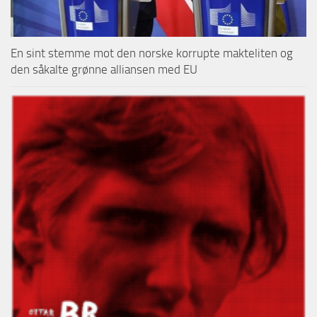
En sint stemme mot den norske korrupte makteliten og
den såkalte grønne alliansen med EU