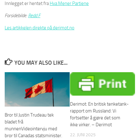
Innlegget er hentet fra
Hva Mener Partiene
Forsidebilde:
Redd F
Les artikkelen direkte på derimot.no
YOU MAY ALSO LIKE...
Derimot: En britisk tenketank-
rapport om Russland: Vi
Bror til Justin Trudeau tek
fortsetter å gjøre det som
bladet frå
ikke virker. – Derimot
munnenVideointervju med
22. JUNI 2025
bror til Canadas statsminister.