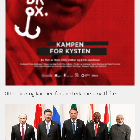
Ottar Brox og kampen for en sterk norsk kystflåte