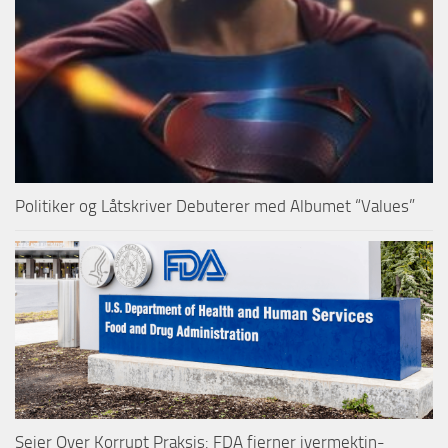
Politiker og Låtskriver Debuterer med Albumet “Values”
Seier Over Korrupt Praksis: FDA fjerner ivermektin-