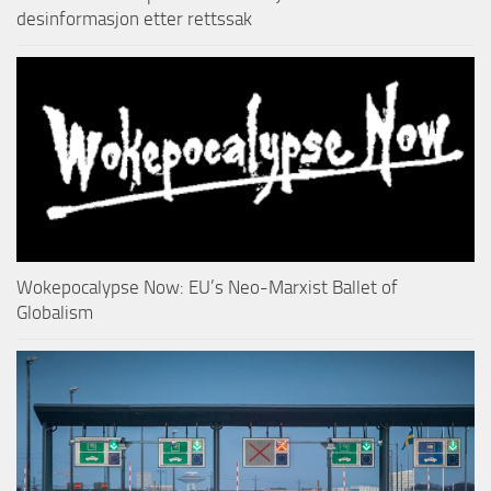
desinformasjon etter rettssak
Wokepocalypse Now: EU’s Neo-Marxist Ballet of
Globalism