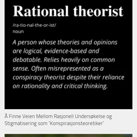
Å Finne Veien Mellom Rasjonell Undersøkelse og
Stigmatisering som ‘Konspirasjonsteoretiker’