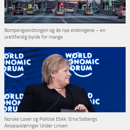
Bompengeordningen og de nye endringene – en
urettferdig byrde for mange
Norske Lover og Politisk Etikk: Erna Solbergs
Aksjeavsløringer Under Linsen