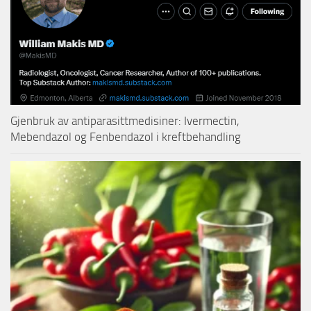
Gjenbruk av antiparasittmedisiner: Ivermectin,
Mebendazol og Fenbendazol i kreftbehandling