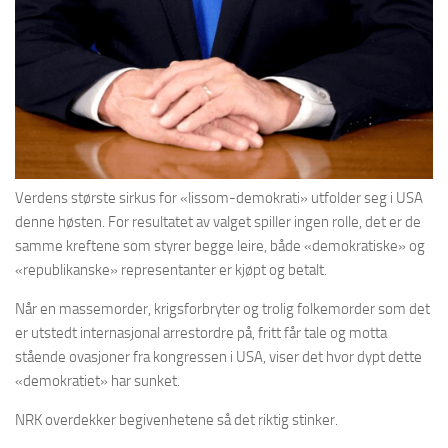
Verdens største sirkus for «lissom-demokrati» utfolder seg i USA
denne høsten. For resultatet av valget spiller ingen rolle, det er de
samme kreftene som styrer begge leire, både «demokratiske» og
«republikanske» representanter er kjøpt og betalt.
Når en massemorder, krigsforbryter og trolig folkemorder som det
er utstedt internasjonal arrestordre på, fritt får tale og motta
stående ovasjoner fra kongressen i USA, viser det hvor dypt dette
«demokratiet» har sunket.
NRK overdekker begivenhetene så det riktig stinker.