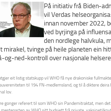
På initiativ frå Biden-a
vil Verdas helseorganis
innan november 2022, be
ved byrjinga på influen
den nordlege halvkula, 
it mirakel, tvinge på heile planeten ein hitt
-og-ned-kontroll over nasjonale helseret
utgjer eit listig statskupp vil WHO få nye drakoniske fullmakte
suvereniteten til 194 FN-medlemsland, og til å diktere deira he
nal lov.
re gonger referert til som WHO sin Pandemitraktat, men det 
 mesteparten av WHO sitt budsjett frå private, vaksinetilknyt