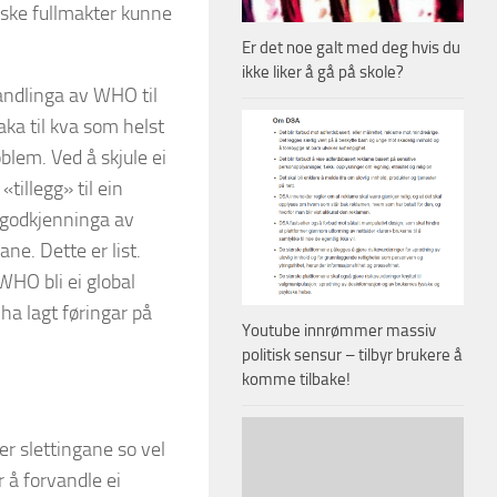
ske fullmakter kunne
Er det noe galt med deg hvis du
ikke liker å gå på skole?
vandlinga av WHO til
taka til kva som helst
oblem. Ved å skjule ei
illegg» til ein
 godkjenninga av
ne. Dette er list.
WHO bli ei global
ha lagt føringar på
Youtube innrømmer massiv
politisk sensur – tilbyr brukere å
komme tilbake!
r slettingane so vel
 å forvandle ei