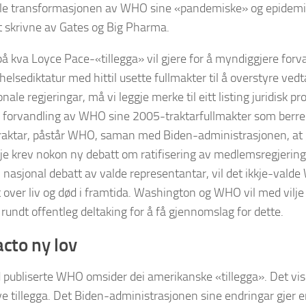
ale transformasjonen av WHO sine «pandemiske» og epidemi
itt skrivne av Gates og Big Pharma.
 på kva Loyce Pace-«tillegga» vil gjere for å myndiggjere for
 helsediktatur med hittil usette fullmakter til å overstyre ved
nale regjeringar, må vi leggje merke til eitt listing juridisk pr
g forvandling av WHO sine 2005-traktarfullmakter som berre «t
 traktar, påstår WHO, saman med Biden-administrasjonen, at
kkje krev nokon ny debatt om ratifisering av medlemsregjeringa
nasjonal debatt av valde representantar, vil det ikkje-valde 
over liv og død i framtida. Washington og WHO vil med vilje 
rundt offentleg deltaking for å få gjennomslag for dette.
acto ny lov
publiserte WHO omsider dei amerikanske «tillegga». Det vise
e tillegga. Det Biden-administrasjonen sine endringar gjer er