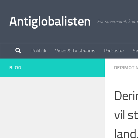
Antiglobalisten
For suverenitet, kultur
Politikk
Video & TV streams
Podcaster
Se
BLOG
DERIMOT.
Deri
vil s
land