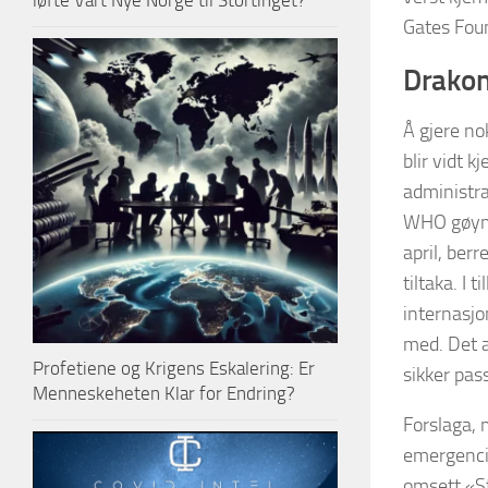
løfte Vårt Nye Norge til Stortinget?
Gates Foun
Drakon
Å gjere no
blir vidt 
administra
WHO gøymde
april, ber
tiltaka. I 
internasjo
med. Det a
Profetiene og Krigens Eskalering: Er
sikker pas
Menneskeheten Klar for Endring?
Forslaga, 
emergencie
omsett «St