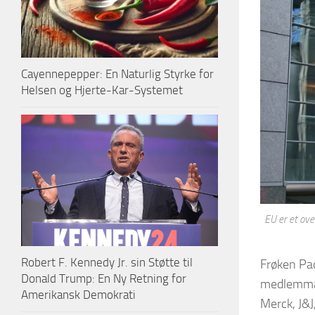
Cayennepepper: En Naturlig Styrke for
Helsen og Hjerte-Kar-Systemet
EU er et ove
Robert F. Kennedy Jr. sin Støtte til
Frøken Pac
Donald Trump: En Ny Retning for
medlemmane
Amerikansk Demokrati
Merck, J&J