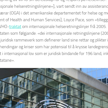
asjonale helseretningslinjene»], vart sendt inn av assisteran
færar (OGA) i det amerikanske departementet for helse og 
t of Health and Human Services], Loyce Pace, som «tillegg» 
 WHO-
traktat
om internasjonale helseretningslinjer frå 2005
aten som følgjande: «dei internasjonale retningslinjene (200
juridisk rammeverk som definerer land sine rettar og plikter 
hendingar og kriser som har potensial til å krysse landegrense
 i internasjonal lov som er juridisk bindande for 196 land, 
tatane».