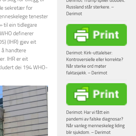
Derimot: Trump spiller dobbelt.
Russland står sterkere. –
de sekretær for
Derimot
menneskelege tenester
til ein tidlegare
. WHO definerer
5) (IHR) gjev eit
i å handtere
Derimot: Kirk-uttalelser:
r. IHR er eit
Kontroversielle eller korrekte?
Når sterke ord møter
inkludert dei 194 WHO-
faktasjekk. – Derimot
Derimot: Har vi fått ein
pandemi av falske diagnosar?
Når vanleg menneskeleg liding
blir sjukdom. – Derimot