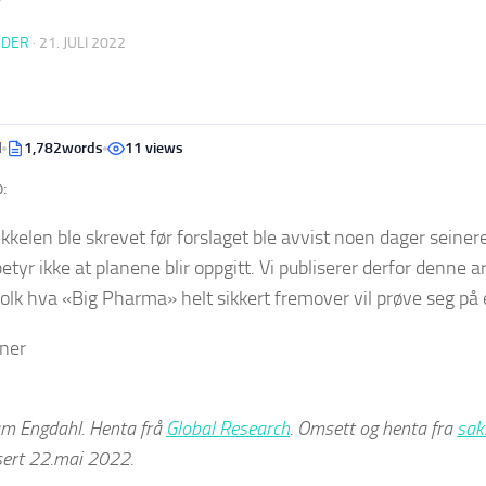
EDER
·
21. JULI 2022
d
1,782words
11 views
:
kkelen ble skrevet før forslaget ble avvist noen dager seinere 
etyr ikke at planene blir oppgitt. Vi publiserer derfor denne ar
folk hva «Big Pharma» helt sikkert fremover vil prøve seg på
tner
iam Engdahl. Henta frå
Global Research
. Omsett og henta fra
sak
isert 22.mai 2022.