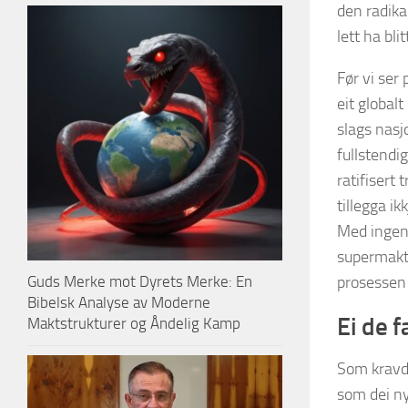
den radik
lett ha bl
Før vi ser
eit globalt
slags nasjo
fullstendi
ratifisert
tillegga i
Med ingen 
supermakt 
prosessen 
Guds Merke mot Dyrets Merke: En
Bibelsk Analyse av Moderne
Ei de f
Maktstrukturer og Åndelig Kamp
Som kravd 
som dei ny