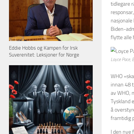
tidlegare 
responsar,
nasjonale
Biden-admi
flytte alle
Eddie Hobbs og Kampen for Irsk
Suverenitet: Leksjoner for Norge
Loyce Pace, B
WHO «skal»
innan 48 t
av WHO, me
Tyskland el
å overstyr
framtidig 
I den nye 