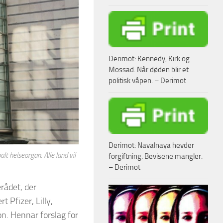
Derimot: Kennedy, Kirk og
Mossad. Når døden blir et
politisk våpen. – Derimot
Derimot: Navalnaya hevder
lt helseorgan. Alle land vil
forgiftning. Bevisene mangler.
– Derimot
rådet, der
Pfizer, Lilly,
on. Hennar forslag for