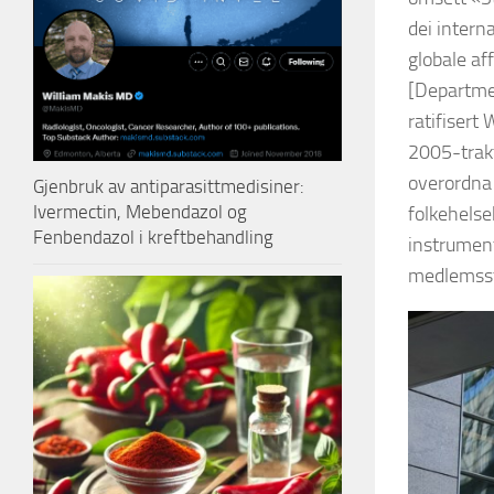
dei intern
globale af
[Departmen
ratifisert
2005-trakt
overordna 
Gjenbruk av antiparasittmedisiner:
Ivermectin, Mebendazol og
folkehelse
Fenbendazol i kreftbehandling
instrument
medlemss