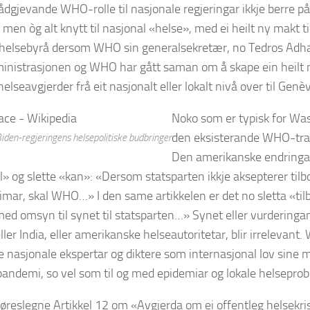
rådgjevande WHO-rolle til nasjonale regjeringar ikkje berre 
 men òg alt knytt til nasjonal «helse», med ei heilt ny makt ti
 helsebyrå dersom WHO sin generalsekretær, no Tedros Adha
nistrasjonen og WHO har gått saman om å skape ein heilt n
 helseavgjerder frå eit nasjonalt eller lokalt nivå over til Ge
Noko som er typisk for Was
den eksisterande WHO-trakt
iden-regjeringens helsepolitiske budbringer
Den amerikanske endringa e
 og slette «kan»: «Dersom statsparten ikkje aksepterer til
imar, skal WHO…» I den same artikkelen er det no sletta «t
d omsyn til synet til statsparten…» Synet eller vurderingane 
ler India, eller amerikanske helseautoritetar, blir irrelevant. W
e nasjonale ekspertar og diktere som internasjonal lov sine 
pandemi, so vel som til og med epidemiar og lokale helsepro
føreslegne Artikkel 12 om «Avgjerda om ei offentleg helsekri