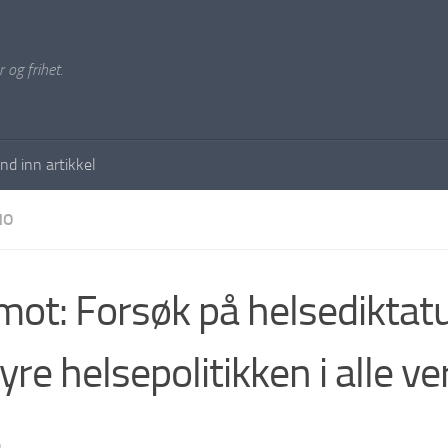
 og frihet.
nd inn artikkel
NO
mot: Forsøk på helsedikta
tyre helsepolitikken i alle v
.