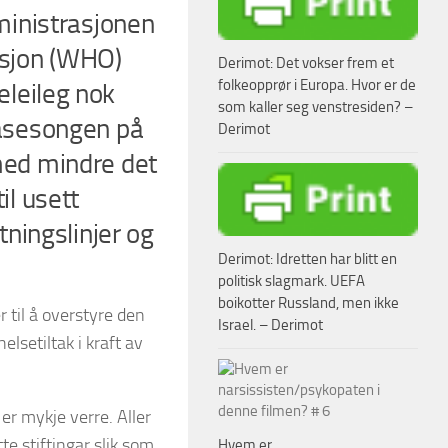
dministrasjonen
asjon (WHO)
Derimot: Det vokser frem et
folkeopprør i Europa. Hvor er de
leileg nok
som kaller seg venstresiden? –
sasesongen på
Derimot
med mindre det
il usett
ningslinjer og
Derimot: Idretten har blitt en
politisk slagmark. UEFA
boikotter Russland, men ikke
r til å overstyre den
Israel. – Derimot
lsetiltak i kraft av
er mykje verre. Aller
te stiftingar slik som
Hvem er