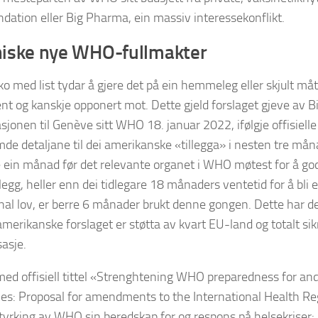
dation eller Big Pharma, ein massiv interessekonflikt.
iske nye WHO-fullmakter
ko med list tydar å gjere det på ein hemmeleg eller skjult måte
kjent og kanskje opponert mot. Dette gjeld forslaget gjeve av 
sjonen til Genève sitt WHO 18. januar 2022, ifølgje offisie
 detaljane til dei amerikanske «tillegga» i nesten tre månad
re ein månad før det relevante organet i WHO møtest for å go
tillegg, heller enn dei tidlegare 18 månaders ventetid for å bli e
nal lov, er berre 6 månader brukt denne gongen. Dette har dei 
merikanske forslaget er støtta av kvart EU-land og totalt si
sasje.
med offisiell tittel «Strenghtening WHO preparedness for an
s: Proposal for amendments to the International Health Regu
yrking av WHO sin beredskap for og respons på helsekriser: For