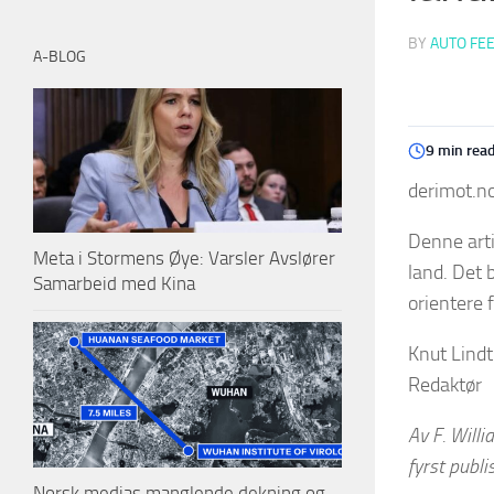
BY
AUTO FE
A-BLOG
9 min rea
derimot.no
Denne arti
Meta i Stormens Øye: Varsler Avslører
land. Det b
Samarbeid med Kina
orientere 
Knut Lind
Redaktør
Av F. Will
fyrst publ
Norsk medias manglende dekning og