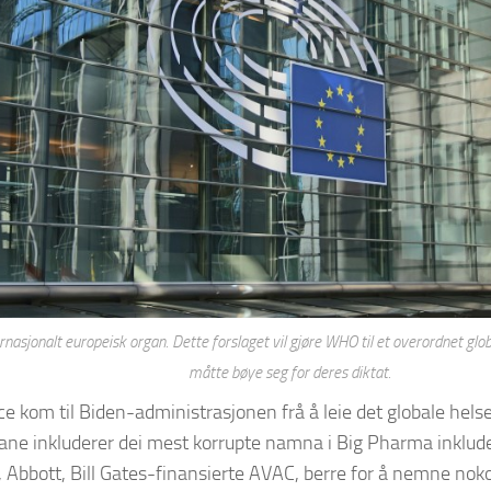
rnasjonalt europeisk organ. Dette forslaget vil gjøre WHO til et overordnet globa
måtte bøye seg for deres diktat.
e kom til Biden-administrasjonen frå å leie det globale helse
 inkluderer dei mest korrupte namna i Big Pharma inkludert 
, Abbott, Bill Gates-finansierte AVAC, berre for å nemne nok