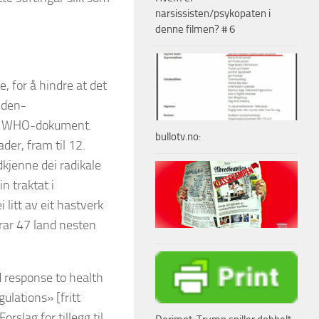
narsissisten/psykopaten i
denne filmen? # 6
, for å hindre at det
Biden-
lle WHO-dokument.
bullotv.no:
er, fram til 12.
dkjenne dei radikale
in traktat i
litt av eit hastverk
krar 47 land nesten
d response to health
lations» [fritt
slag for tillegg til