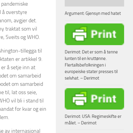
på pandemiske
l å overstyre
Argument: Gjensyn med hatet
nom, avgjer det.
y traktat som vil
nève, Sveits og WHO.
hington-tillegga til
Derimot: Det er som å tenne
lunten til en kruttønne.
aten er artikkel 9.
Flertallsbefolkningen i
r å setje inn at
europeiske stater presses til
bodet om samarbeid
selvhat. – Derimot
ilbodet om samarbeid
til, lat oss seie,
HO vil bli i stand til
mandat for kvar og ein
Derimot: USA: Regimeskifte er
blem.
målet. – Derimot
se av internasjonal