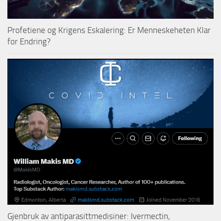
Profetiene og Krigens Eskalering: Er Menneskeheten Klar
for Endring?
Gjenbruk av antiparasittmedisiner: Ivermectin,