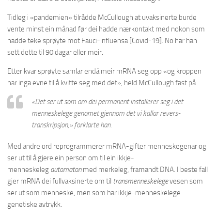
Tidleg i «pandemien» tilrådde McCullough at uvaksinerte burde
vente minst ein månad før dei hadde nærkontakt med nokon som
hadde teke sprøyte mot Fauci-influensa [Covid-19]. No har han
sett dette til 90 dagar eller meir.
Etter kvar sprøyte samlar endå meir mRNA seg opp «og kroppen
har inga evne til å kvitte seg med det», held McCullough fast på.
«Det ser ut som om dei permanent installerer seg i det
menneskelege genomet gjennom det vi kallar revers-
transkripsjon,» forklarte han.
Med andre ord reprogrammerer mRNA-gifter menneskegenar og
ser ut til å gjere ein person om til ein ikkje-
menneskeleg
automaton
med merkeleg, framandt DNA. I beste fall
gjer mRNA dei fullvaksinerte om til
transmenneskelege
vesen som
ser ut som menneske, men som har ikkje-menneskelege
genetiske avtrykk.