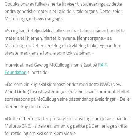
Obduksjonar av fullvaksinerte lik viser tilstadeveringa av dette
endra genetiske materialet i alle dei vitale organa. Dette, seier
McCullough, er bevis i seg sjølv.
«So eg kan fortelje dykk at alle som har teke vaksinen har dette
materialet i hjernen, hjartet, binyrene, kjønnsorgana,» sa
McCullough. «Det er verkeleg ein frykteleg tanke. Eg har den
største medkjensle for alle som tok vaksinen.»
Intervjuet med Gaw og McCullough kan sjåast på
RAIR
Foundation
si nettside.
«Dersom ein krig skal kjempast, er det med dette NWO (New
World Order) fascistsystemet,» skreiv ein lesar i kommentarfeltet
som respons på McCullough sine påstandar og avsløringar. «Dei er
allereie i krig med oss.»
«Dette er berre starten på ‘sorgene si byrjing’ som Jesus spådde i
Matteus 24:8,» skreiv ein annan, og peikte på Den heilage skrifta
for rettleiing om kva som kjem vidare.