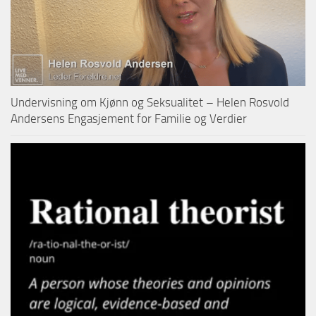
Undervisning om Kjønn og Seksualitet – Helen Rosvold
Andersens Engasjement for Familie og Verdier