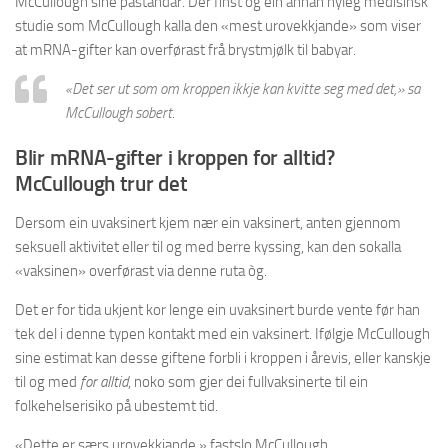
McCullough sine påstandar. Der finst òg ein annan nyleg medisinsk
studie som McCullough kalla den «mest urovekkjande» som viser
at mRNA-gifter kan overførast frå brystmjølk til babyar.
«Det ser ut som om kroppen ikkje kan kvitte seg med det,» sa
McCullough sobert.
Blir mRNA-gifter i kroppen for alltid?
McCullough trur det
Dersom ein uvaksinert kjem nær ein vaksinert, anten gjennom
seksuell aktivitet eller til og med berre kyssing, kan den sokalla
«vaksinen» overførast via denne ruta òg.
Det er for tida ukjent kor lenge ein uvaksinert burde vente før han
tek del i denne typen kontakt med ein vaksinert. Ifølgje McCullough
sine estimat kan desse giftene forbli i kroppen i årevis, eller kanskje
til og med
for alltid
, noko som gjer dei fullvaksinerte til ein
folkehelserisiko på ubestemt tid.
«Dette er særs urovekkjande,» fastslo McCullough.