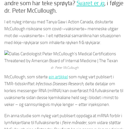
andre som har teke sprøyta?
Svaret er
ja
, i følgje
dr. Peter McCullough.
I eit nyleg intervju med Tanya Gaw i Action Canada, diskuterte
McCullough risikoane som covid-«vaksinerte» menneske utgjer
mot dei «uvaksinerte». I eit nøtteskal samanlikna han situasjonen
med ikkje-røykjarar som inhalerte røyken frå røykjarar.
dr. Peter McCullough
McCullough, som siterte
ein artikkel
som nyleg vart publisert i
TMR-tidsskriftet
Infectious Diseases Research
, delte detaljar om
korleis messenger RNA (mRNA) kan overførast frå fullvaksinerte til
uvaksinerte sidan desse kjemikaliane held seg i blodet i minst to
veker – og sannsynlegvis mykje lenger – etter injeksjonen.
Ein anna studie som nyleg vart publisert oppdaga at mRNA forblir i
lymfekjertlane til fullvaksinerte i
fleire månader
, som vidare støttar