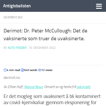
Antiglobalisten
DERIMOT.NO
Derimot: Dr. Peter McCullough: Det de
vaksinerte som truer de uvaksinerte.
BY
AUTO FEEDER
·
10. DESEMBER 2022
4 min read
640 words
12 views
derimot.no:
Av Ethan Huff,
Natural News
. Omsett av og henta frå
saksyndig.
Er det mogleg som uvaksinert å bli kontaminert
av covid-kjemikaliar gjennom eksponering for