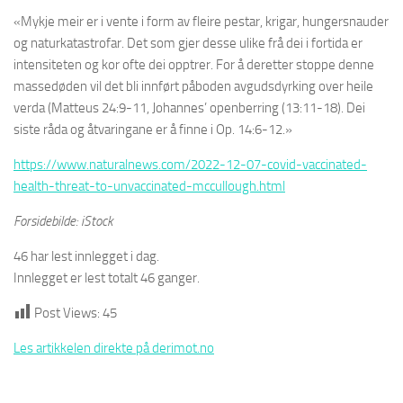
«Mykje meir er i vente i form av fleire pestar, krigar, hungersnauder
og naturkatastrofar. Det som gjer desse ulike frå dei i fortida er
intensiteten og kor ofte dei opptrer. For å deretter stoppe denne
massedøden vil det bli innført påboden avgudsdyrking over heile
verda (Matteus 24:9-11, Johannes’ openberring (13:11-18). Dei
siste råda og åtvaringane er å finne i Op. 14:6-12.»
https://www.naturalnews.com/2022-12-07-covid-vaccinated-
health-threat-to-unvaccinated-mccullough.html
Forsidebilde: iStock
46 har lest innlegget i dag.
Innlegget er lest totalt 46 ganger.
Post Views:
45
Les artikkelen direkte på derimot.no