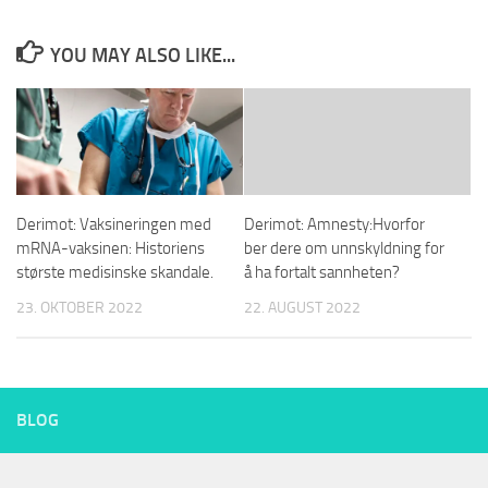
YOU MAY ALSO LIKE...
Derimot: Vaksineringen med
Derimot: Amnesty:Hvorfor
mRNA-vaksinen: Historiens
ber dere om unnskyldning for
største medisinske skandale.
å ha fortalt sannheten?
23. OKTOBER 2022
22. AUGUST 2022
BLOG