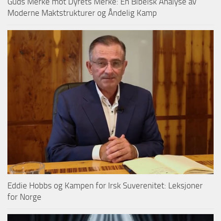
Guds Merke mot Dyrets Merke: En Bibelsk Analyse av
Moderne Maktstrukturer og Åndelig Kamp
Eddie Hobbs og Kampen for Irsk Suverenitet: Leksjoner
for Norge