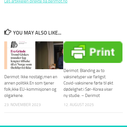
Les artikkelen direkte på derimot.no
YOU MAY ALSO LIKE...
Derimot: Blanding av to
vaksinetyper var farligst.
Derimot: Ikke nostalgi,men en
Covid-vaksinene førte til økt
annen politikk.En som tjener
dødelighet i Sør-Korea viser
folk,ikke EU-kommisjonen og
ny studie. – Derimot
oligarkene.
12. AUGUST 2025
23. NOVEMBER 2023