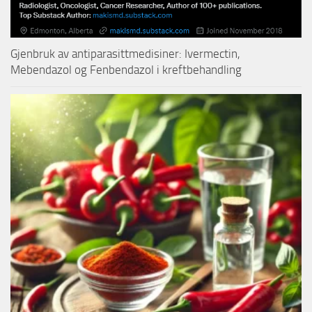
Gjenbruk av antiparasittmedisiner: Ivermectin,
Mebendazol og Fenbendazol i kreftbehandling