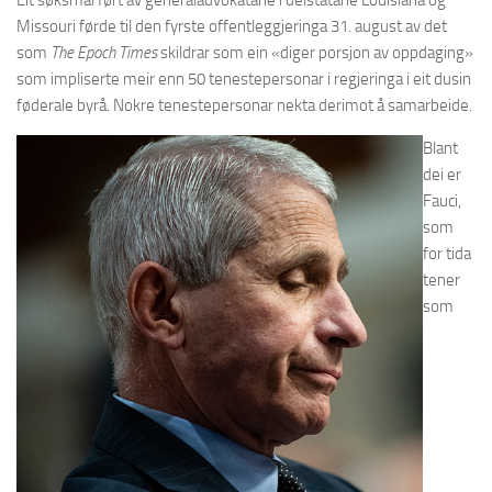
Eit søksmål ført av generaladvokatane i delstatane Louisiana og
Missouri førde til den fyrste offentleggjeringa 31. august av det
som
The Epoch Times
skildrar som ein «diger porsjon av oppdaging»
som impliserte meir enn 50 tenestepersonar i regjeringa i eit dusin
føderale byrå. Nokre tenestepersonar nekta derimot å samarbeide.
Blant
dei er
Fauci,
som
for tida
tener
som