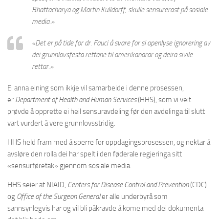
Bhattacharya og Martin Kulldorff, skulle sensurerast på sosiale
media.»
«Det er på tide for dr. Fauci å svare for si openlyse ignorering av
dei grunnlovsfesta rettane til amerikanarar og deira sivile
rettar.»
Ei anna eining som ikkje vil samarbeide i denne prosessen,
er
Department of Health and Human Services
(HHS), som vi veit
prøvde å opprette ei heil sensuravdeling før den avdelinga til slutt
vart vurdert å vere grunnlovsstridig.
HHS held fram med å sperre for oppdagingsprosessen, og nektar å
avsløre den rolla dei har spelt i den føderale regjeringa sitt
«sensurføretak» gjennom sosiale media.
HHS seier at NIAID,
Centers for Disease Control and Prevention
(CDC)
og
Office of the Surgeon General
er alle underbyrå som
sannsynlegvis har og vil bli påkravde å kome med dei dokumenta