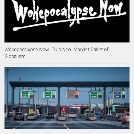
Wokepocalypse Now: EU’s Neo-Marxist Ballet of
Globalism