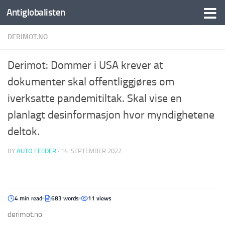
Antiglobalisten
DERIMOT.NO
Derimot: Dommer i USA krever at
dokumenter skal offentliggjøres om
iverksatte pandemitiltak. Skal vise en
planlagt desinformasjon hvor myndighetene
deltok.
BY
AUTO FEEDER
·
14. SEPTEMBER 2022
4 min read
683 words
11 views
derimot.no: