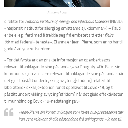
Anthony Fauci
direktør for
National Institute of Allergy and Infectious Diseases
(NIAID;
«nasjonalt institutt for allergi og smittsame sjukdommar») – Fauci
er beleileg i ferd med å trekkje seg frå embetet sitt etter
fleire
tiår
med føderal «teneste». Ei anna er Jean-Pierre, som enno har til
gode å adlyde rettsordren.
«For det fyrste er den ønskte informasjonen openbert særs
relevant til anklagande sine påstandar,» sa Doughty. «Dr. Fauci sin
kommunikasjon ville vere relevant til anklagande sine påstandar når
det gjeld påstått undertrykking av ytring[sfridom] relatert til
laboratorie-lekkasje-teorien rundt opphavet til Covid-19, og til
påstått undertrykking av ytring[sfridom] når det gjeld effektiviteten
til munnbind og Covid-19-nedstengingar.»
«Jean-Pierre sin kommunikasjon som Kvite hus-pressesekretær
kan vere relevant til alle påstandane frå anklagande,» la han til.