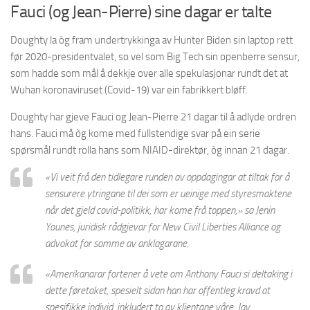
Fauci (og Jean-Pierre) sine dagar er talte
Doughty la òg fram undertrykkinga av Hunter Biden sin laptop rett
før 2020-presidentvalet, so vel som Big Tech sin openberre sensur,
som hadde som mål å dekkje over alle spekulasjonar rundt det at
Wuhan koronaviruset (Covid-19) var ein fabrikkert bløff.
Doughty har gjeve Fauci og Jean-Pierre 21 dagar til å adlyde ordren
hans. Fauci må òg kome med fullstendige svar på ein serie
spørsmål rundt rolla hans som NIAID-direktør, òg innan 21 dagar.
«Vi veit frå den tidlegare runden av oppdagingar at tiltak for å
sensurere ytringane til dei som er ueinige med styresmaktene
når det gjeld covid-politikk, har kome frå toppen,» sa Jenin
Younes, juridisk rådgjevar for New Civil Liberties Alliance og
advokat for somme av anklagarane.
«Amerikanarar fortener å vete om Anthony Fauci si deltaking i
dette føretaket, spesielt sidan han har offentleg kravd at
spesifikke individ, inkludert to av klientane våre, Jay