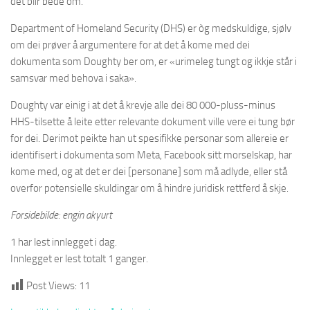
det blir bede om.
Department of Homeland Security (DHS) er òg medskuldige, sjølv
om dei prøver å argumentere for at det å kome med dei
dokumenta som Doughty ber om, er «urimeleg tungt og ikkje står i
samsvar med behova i saka».
Doughty var einig i at det å krevje alle dei 80 000-pluss-minus
HHS-tilsette å leite etter relevante dokument ville vere ei tung bør
for dei. Derimot peikte han ut spesifikke personar som allereie er
identifisert i dokumenta som Meta, Facebook sitt morselskap, har
kome med, og at det er dei [personane] som må adlyde, eller stå
overfor potensielle skuldingar om å hindre juridisk rettferd å skje.
Forsidebilde: engin akyurt
1 har lest innlegget i dag.
Innlegget er lest totalt 1 ganger.
Post Views:
11