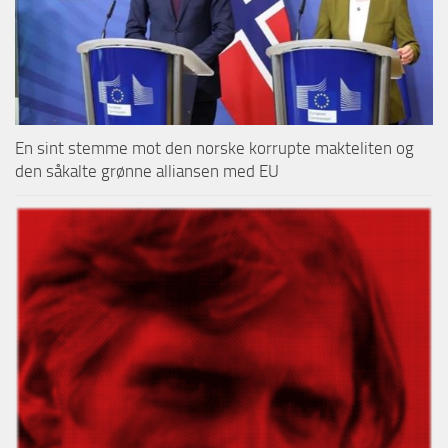
En sint stemme mot den norske korrupte makteliten og
den såkalte grønne alliansen med EU