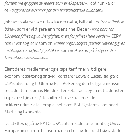
fornemme gruppen av ledere som er eksperter»
, i det hun kaller
et
«avgjørende øyeblikk for den transatlantiske alliansen».
Johnson selv har i en uttalelse om dette, kalt det
«et transatlantisk
bånd
», som er viktigere enn noensinne. Det er
«ikke bare for
Ukrainas frihet og uavhengighet, men for frihet i hele verden»
. CEPA
beskriver seg selv som en
«ideell organisasjon, politisk uavhengig, en
institusjon for offentlig politikk»
, som
«fokuserer på å styrke den
transatlantiske alliansen».
Blant deres medlemmer og eksperter finner vi tidligere
økonomiredaktør og anti-RT korsfarer Edward Lucas, tidligere
USAs utsending til Ukraina Kurt Volker, og den tidligere estiske
presidenten Toomas Hendrik. Tenketankens egen nettside lister
opp sine største støttespillere fra selskapene i det
militær/industrielle komplekset, som BAE Systems, Lockheed
Martin og Leonardo.
De støttes også av NATO, USAs utenriksdepartement og USAs
Europakommando. Johnson har vært en av de mest høyrøstede