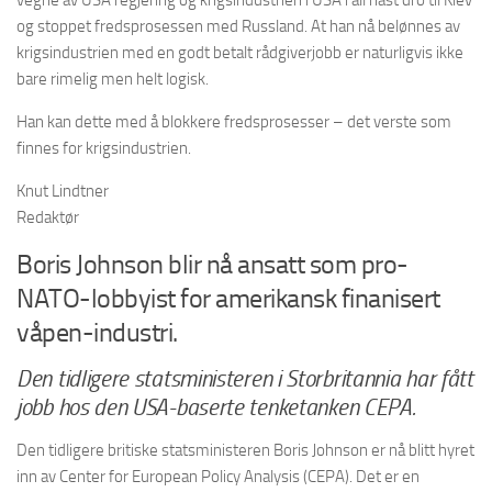
vegne av USA regjering og krigsindustrien i USA i all hast dro til Kiev
og stoppet fredsprosessen med Russland. At han nå belønnes av
krigsindustrien med en godt betalt rådgiverjobb er naturligvis ikke
bare rimelig men helt logisk.
Han kan dette med å blokkere fredsprosesser – det verste som
finnes for krigsindustrien.
Knut Lindtner
Redaktør
Boris Johnson blir nå ansatt som pro-
NATO-lobbyist for amerikansk finanisert
våpen-industri.
Den tidligere statsministeren i Storbritannia har fått
jobb hos den USA-baserte tenketanken CEPA.
Den tidligere britiske statsministeren Boris Johnson er nå blitt hyret
inn av Center for European Policy Analysis (CEPA). Det er en