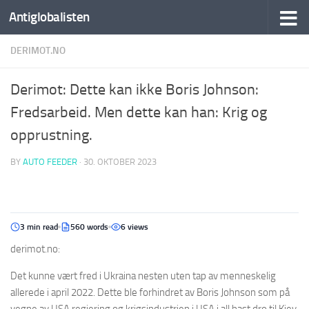
Antiglobalisten
DERIMOT.NO
Derimot: Dette kan ikke Boris Johnson:
Fredsarbeid. Men dette kan han: Krig og
opprustning.
BY
AUTO FEEDER
·
30. OKTOBER 2023
3 min read
560 words
6 views
derimot.no:
Det kunne vært fred i Ukraina nesten uten tap av menneskelig
allerede i april 2022. Dette ble forhindret av Boris Johnson som på