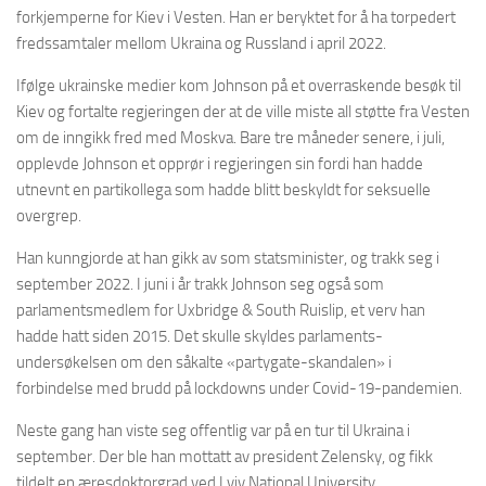
forkjemperne for Kiev i Vesten. Han er beryktet for å ha torpedert
fredssamtaler mellom Ukraina og Russland i april 2022.
Ifølge ukrainske medier kom Johnson på et overraskende besøk til
Kiev og fortalte regjeringen der at de ville miste all støtte fra Vesten
om de inngikk fred med Moskva. Bare tre måneder senere, i juli,
opplevde Johnson et opprør i regjeringen sin fordi han hadde
utnevnt en partikollega som hadde blitt beskyldt for seksuelle
overgrep.
Han kunngjorde at han gikk av som statsminister, og trakk seg i
september 2022. I juni i år trakk Johnson seg også som
parlamentsmedlem for Uxbridge & South Ruislip, et verv han
hadde hatt siden 2015. Det skulle skyldes parlaments-
undersøkelsen om den såkalte «partygate-skandalen» i
forbindelse med brudd på lockdowns under Covid-19-pandemien.
Neste gang han viste seg offentlig var på en tur til Ukraina i
september. Der ble han mottatt av president Zelensky, og fikk
tildelt en æresdoktorgrad ved Lviv National University.