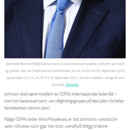
Alexander Boris de Pfeffel Johnson er en britisk konservativ politiker, forfatter, journalist
og spaltist. Han var Storbritannias statsminister fra 24. juli 2019 til 6. september 2022,
og partileder fra 23. juli 2019 til 5. september 2022. Johnson arbeidet i mange år som
journalist.
Wikipedia
Johnson skal være medlem av CEPAs internasjonale lederråd –
som blir beskrevet som
«en rådgivningsgruppe på høyt plan»
forteller
tenketanken denne uken.
Ifølge CEPAs leder Alina Polyakova, er det Johnsons
«innsats for
seier i Ukraina»
som gjør han til et
«verdifullt tillegg til denne