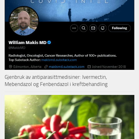
Gjenbruk av antiparasittmedisiner: Ivermectin,
Mebendazol og Fenbendazol i kreftbehandling