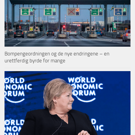
Bompengeordningen og de nye endringene – en
urettferdig byrde for mange