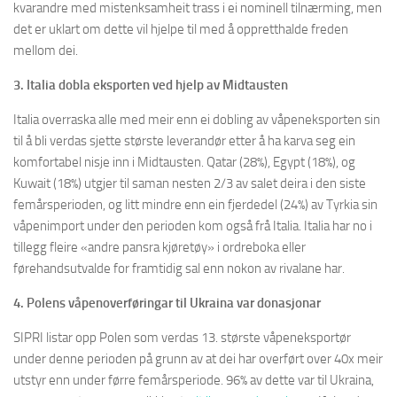
kvarandre med mistenksamheit trass i ei nominell tilnærming, men
det er uklart om dette vil hjelpe til med å oppretthalde freden
mellom dei.
3. Italia dobla eksporten ved hjelp av Midtausten
Italia overraska alle med meir enn ei dobling av våpeneksporten sin
til å bli verdas sjette største leverandør etter å ha karva seg ein
komfortabel nisje inn i Midtausten. Qatar (28%), Egypt (18%), og
Kuwait (18%) utgjer til saman nesten 2/3 av salet deira i den siste
femårsperioden, og litt mindre enn ein fjerdedel (24%) av Tyrkia sin
våpenimport under den perioden kom også frå Italia. Italia har no i
tillegg fleire «andre pansra kjøretøy» i ordreboka eller
førehandsutvalde for framtidig sal enn nokon av rivalane har.
4. Polens våpenoverføringar til Ukraina var donasjonar
SIPRI listar opp Polen som verdas 13. største våpeneksportør
under denne perioden på grunn av at dei har overført over 40x meir
utstyr enn under førre femårsperiode. 96% av dette var til Ukraina,