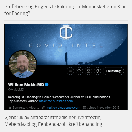
Profetiene og Krigens Eskalering: Er Menneskeheten Klar
for Endring?
Gjenbruk av antiparasittmedisiner: Ivermectin,
Mebendazol og Fenbendazol i kreftbehandling