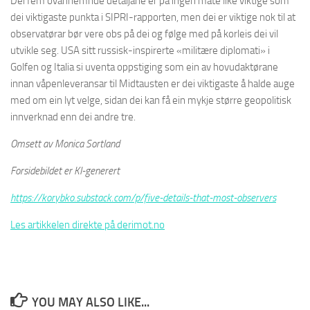
Dei fem ovannemnde detaljane er på ingen måte like viktige som
dei viktigaste punkta i SIPRI-rapporten, men dei er viktige nok til at
observatørar bør vere obs på dei og følge med på korleis dei vil
utvikle seg. USA sitt russisk-inspirerte «militære diplomati» i
Golfen og Italia si uventa oppstiging som ein av hovudaktørane
innan våpenleveransar til Midtausten er dei viktigaste å halde auge
med om ein lyt velge, sidan dei kan få ein mykje større geopolitisk
innverknad enn dei andre tre.
Omsett av Monica Sortland
Forsidebildet er KI-generert
https://korybko.substack.com/p/five-details-that-most-observers
Les artikkelen direkte på derimot.no
YOU MAY ALSO LIKE...