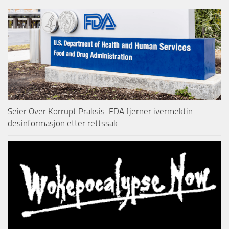
Seier Over Korrupt Praksis: FDA fjerner ivermektin-
desinformasjon etter rettssak