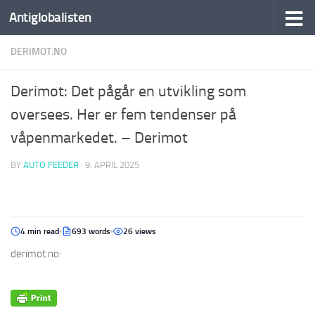
Antiglobalisten
DERIMOT.NO
Derimot: Det pågår en utvikling som
oversees. Her er fem tendenser på
våpenmarkedet. – Derimot
BY
AUTO FEEDER
·
9. APRIL 2025
4 min read
693 words
26 views
derimot.no: