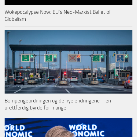
Wokepocalypse Now: EU’s Neo-Marxist Ballet of
Globalism
Bompengeordningen og de nye endringene – en
urettferdig byrde for mange