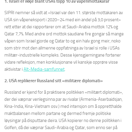
1. Israel er ikkje blant USAs topp 10 av våpenmottakarar
SIPRI nemner så vidt at «Israel var den 11. største mottakaren av
USA sin våpeneksport i 2020–24 med ein andel på 3,0 prosent»
rett etter at dei rapporterer om at Saudi-Arabia mottok 12% og
Qatar 7,7%. Med andre ord mottok saudiane fire gongar så mange
våpen som Israel gjorde og Qatar to og ein halv gong meir, noko
som strir mot den allmenne oppfatninga av Israel si rolle i USAs
militær-industrielle kompleks. Desse kjensgjerningane fortener
vidare refleksjon, men konklusjonane vil kanskje opprøre visse
aktivistar i
Alt-Media-samfunnet
.
2. USA replikerer Russland sitt «militære diplomati»
Russland er kjend for å praktisere politikken «militært diplomati»,
der dei væpnar venlegsinna par av rivalar (Armenia-Aserbaidsjan,
Kina-India, Kina-Vietnam osv.) med intensjon om å oppretthalde
maktbalansen mellom partane og dermed fremje politiske
løysingar på disputtane deira. USA kopierer no denne politikken i
Golfen, då dei væpnar Saudi-Arabia og Qatar, som enno ser på