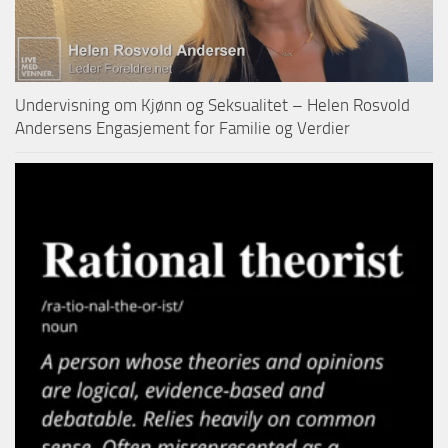
Undervisning om Kjønn og Seksualitet – Helen Rosvold
Andersens Engasjement for Familie og Verdier