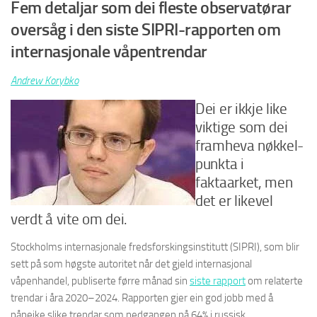
Fem detaljar som dei fleste observatørar
oversåg i den siste SIPRI-rapporten om
internasjonale våpentrendar
Andrew Korybko
Dei er ikkje like
viktige som dei
framheva nøkkel-
punkta i
faktaarket, men
det er likevel
verdt å vite om dei.
Stockholms internasjonale fredsforskingsinstitutt (SIPRI), som blir
sett på som høgste autoritet når det gjeld internasjonal
våpenhandel, publiserte førre månad sin
siste rapport
om relaterte
trendar i åra 2020–2024. Rapporten gjer ein god jobb med å
påpeike slike trendar som nedgangen på 64% i russisk