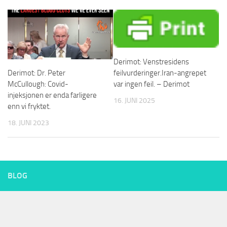
Derimot: Venstresidens
feilvurderinger.Iran-angrepet
Derimot: Dr. Peter
var ingen feil. – Derimot
McCullough: Covid-
injeksjonen er enda farligere
16. JUNI 2025
enn vi fryktet.
18. JUNI 2023
BLOG