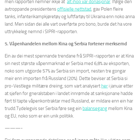
men rapporten nemner ikkje at
alt ihop var donasjonar
. Ifølge den
avtroppande presidentens
offisielle nettstad
, gav Polen fleire
tanks, infanterikampkjøretøy og luftfartøy til Ukraina enn noko anna
land. Men sidan dei alle vart overførte pro bono, burde det ha vore
uttrykkeleg nemnd i SIPRI-rapporten.
5. Våpenhandelen mellom Kina og Serbia fortener merksemd
Ein av dei mest spennande trendane frå SIPRI-rapporten er at Kina
sin nest største våpenmarknad er Serbia med 6,8% av eksporten,
noko som utgjorde 57% av Serbia sin import, nesten tre gongar
meir enn importen frå Russland (20%). Dette beviser at Serbia si
pro-Vestlege militære dreiing, som vart analysert
her
i januar etter
at sjefen for gneralstaben i landet innrømde at sanksjonane hadde
ført til tapte våpenkontraktar med Russland, er mildare enn ein har
trudd.Tydelegvis ser Serbia føre seg ein
balansegang
mellom Kina
og EU, noko som er ein unik politikk.
———-