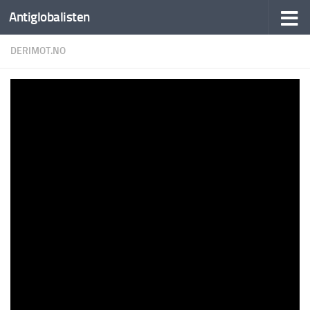
Antiglobalisten
DERIMOT.NO
Derimot: Det blir iskaldt til vinteren. Europa
må fryse for å straffe Russland etter ordre
fra USA. – Derimot
BY
AUTO FEEDER
·
9. SEPTEMBER 2025
2 min read
361 words
35 views
derimot.no: