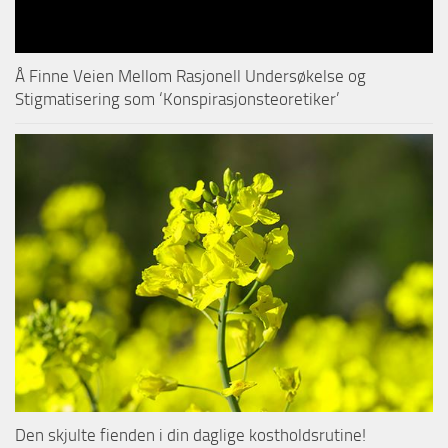
Å Finne Veien Mellom Rasjonell Undersøkelse og
Stigmatisering som ‘Konspirasjonsteoretiker’
Den skjulte fienden i din daglige kostholdsrutine!