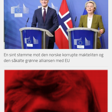
En sint stemme mot den norske korrupte makteliten og
den såkalte grønne alliansen med EU