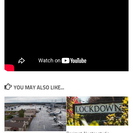
kubikkmeter gass årlig fra Russland til Kina via Mongolia. Prosjektet
skal ikke bare kompensere for de tapte europeiske markedene,
men også styrke Russlands energipartnerskap med Kina – og kan
dermed forme de globale energimarkedene i flere tiår framover.
(
Russia’s $100 Billion Pipeline Shift: From Europe to China
)
* Se også:
Finland: The Next Neocon War To Entrap Russia
Les artikkelen direkte på derimot.no
YOU MAY ALSO LIKE...