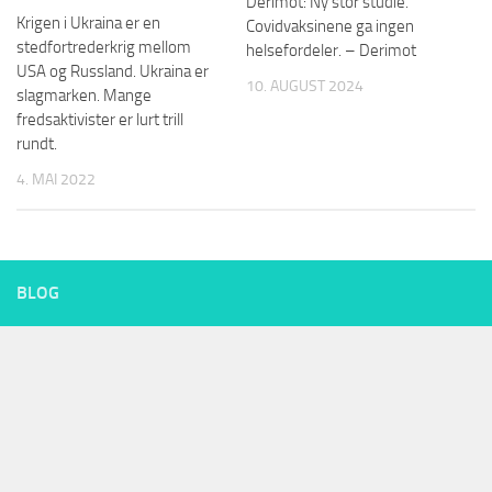
Derimot: Ny stor studie.
Krigen i Ukraina er en
Covidvaksinene ga ingen
stedfortrederkrig mellom
helsefordeler. – Derimot
USA og Russland. Ukraina er
10. AUGUST 2024
slagmarken. Mange
fredsaktivister er lurt trill
rundt.
4. MAI 2022
BLOG