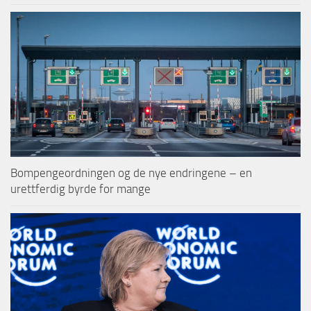
Bompengeordningen og de nye endringene – en
urettferdig byrde for mange