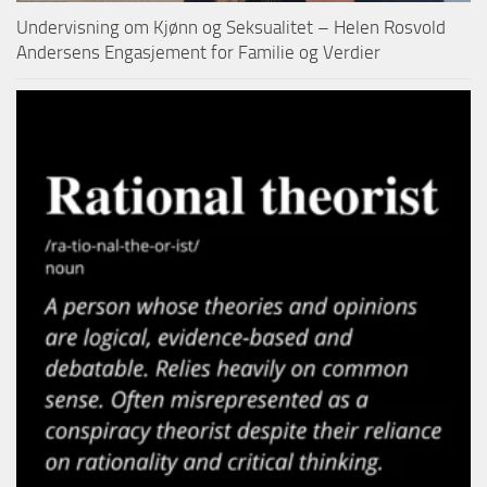
Undervisning om Kjønn og Seksualitet – Helen Rosvold
Andersens Engasjement for Familie og Verdier