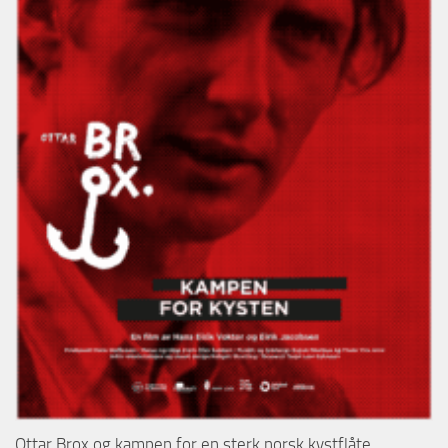
Ottar Brox og kampen for en sterk norsk kystflåte