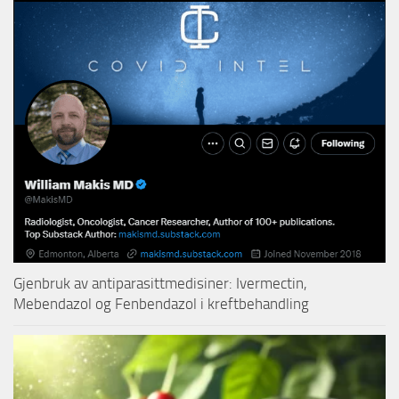
Gjenbruk av antiparasittmedisiner: Ivermectin,
Mebendazol og Fenbendazol i kreftbehandling