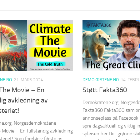
NE.NO
21. MARS 2024
DEMOKRATENE.NO
14. FEBR
 The Movie – En
Støtt Fakta360
dig avkledning av
Demokratene.org: Norgesd
teriet!
Fakta360 Fakta360 samler i
annonseplass på Facebook o
e.org: Norgesdemokratene
spre dagsaktuell og viktig i
 Movie – En fullstendig avkledning
spleisen her Det grønne sk
teriet! Som foreløpig første og