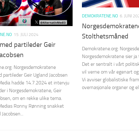
DEMOKRATENE.NO
6. JUNI 20
Norgesdemokratene s
NE.NO
15. JULI 2024
Stolthetsmåned
 med partileder Geir
Demokratene.org: Norgesd
Jacobsen
Norgesdemokratene sier ja
Det er sentralt i vårt politi
e.org: Norgesdemokratene
vil verne om vår egenart o
d partileder Geir Ugland Jacobsen
Vi avviser globalistiske fram
Media hadde 14.7.2024 et intervju
overnasjonale organer og eli
der i Norgesdemokratene, Geir
bsen, om en rekke ulike tema.
 Medias Ronny Rønning snakket
Jacobsen...