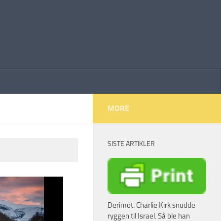
MORE
SISTE ARTIKLER
Derimot: Charlie Kirk snudde
ryggen til Israel. Så ble han