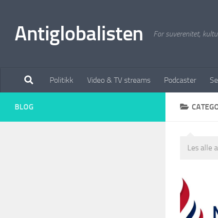
Antiglobalisten
For suverenitet, kultur
Politikk
Video & TV streams
Podcaster
Se
BLOG
CATEG
Les alle 