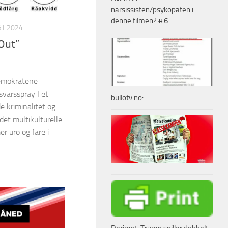
narsissisten/psykopaten i
denne filmen? # 6
ST 2024
Out”
emokratene
varsspray I et
bullotv.no:
 kriminalitet og
 det multikulturelle
er uro og fare i