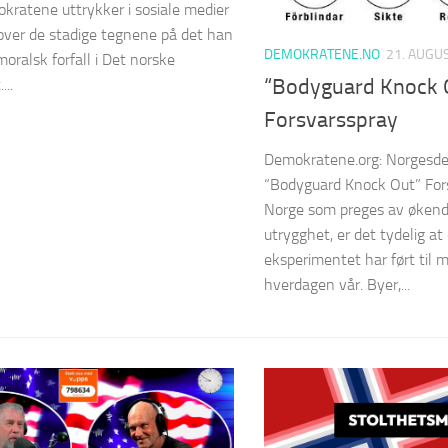
ratene uttrykker i sosiale medier
over de stadige tegnene på det han
DEMOKRATENE.NO
21. AUGU
oralsk forfall i Det norske
“Bodyguard Knock 
..
Forsvarsspray
Demokratene.org: Norgesd
“Bodyguard Knock Out” Fors
Norge som preges av økende
utrygghet, er det tydelig at
eksperimentet har ført til m
hverdagen vår. Byer,...