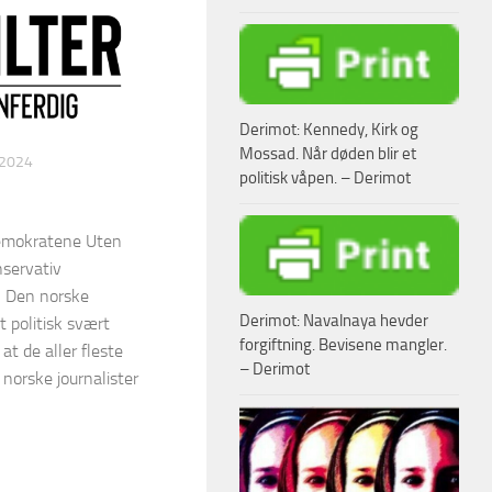
Derimot: Kennedy, Kirk og
Mossad. Når døden blir et
 2024
politisk våpen. – Derimot
emokratene Uten
nservativ
! Den norske
Derimot: Navalnaya hevder
 politisk svært
forgiftning. Bevisene mangler.
at de aller fleste
– Derimot
 norske journalister