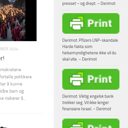
presset – og drept. – Derimot
Derimot: Pfizers LNP-skandale.
Harde fakta som
MBER 2024
helsemyndighetene ikke vil du
r!
skal vite. – Derimot
emokratene
fortelle politikere
nter å kunne
 Våre barn og
Derimot: Viktig engelsk bank
 risikerer å...
trekker seg. Vil ikke lenger
finansiere Israel. – Derimot