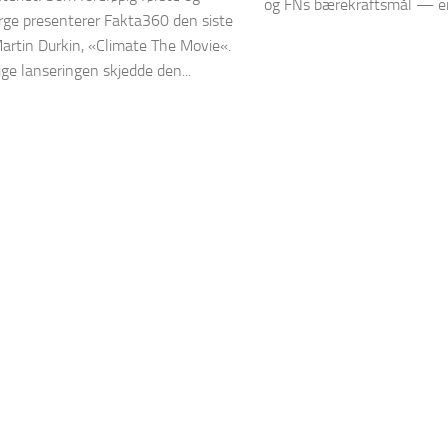
og FNs bærekraftsmål — er.
rge presenterer Fakta360 den siste
Martin Durkin, «Climate The Movie«.
ige lanseringen skjedde den...