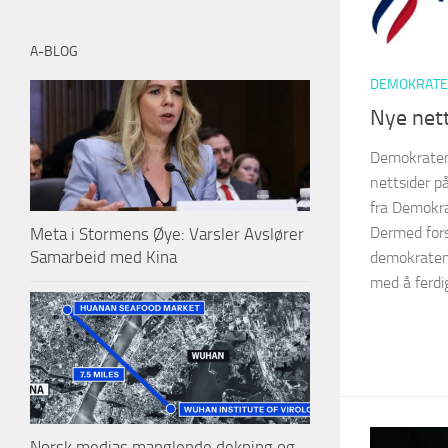
A-BLOG
DEMOKRATE
Nye net
Demokraten
nettsider p
fra Demokra
Dermed for
Meta i Stormens Øye: Varsler Avslører
Samarbeid med Kina
demokratene.
med å ferdig
Norsk medias manglende dekning og