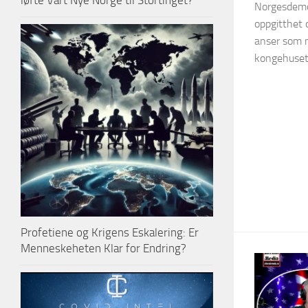
løfte Vårt Nye Norge til Stortinget?
Norgesdemok
oppgitthet 
anser som m
kongehuset..
Profetiene og Krigens Eskalering: Er
Menneskeheten Klar for Endring?