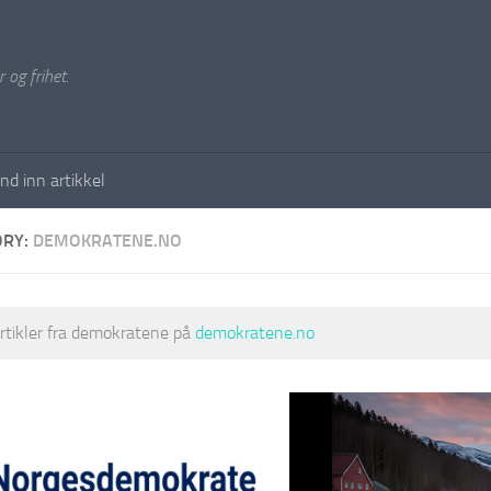
 og frihet.
nd inn artikkel
ORY:
DEMOKRATENE.NO
artikler fra demokratene på
demokratene.no