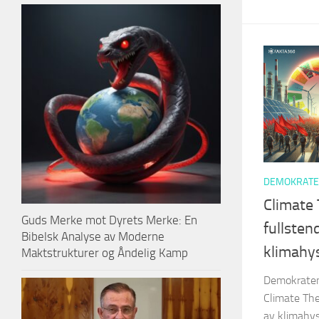
DEMOKRATE
Climate
Guds Merke mot Dyrets Merke: En
fullsten
Bibelsk Analyse av Moderne
klimahys
Maktstrukturer og Åndelig Kamp
Demokraten
Climate The
av klimahys