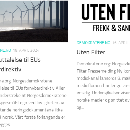
DEMOKRATENE.NO
16. APRIL
NE.NO
18. APRIL 2024
Uten Filter
ttalelse til EUs
Demokratene.org: Norgesd
direktiv
Filter Pressemelding Ny ko
mediekanal lanseres 8. mai
e.org: Norgesdemokratene
mediefloraen har lenge vært
else til EUs fornybardirektiv Aller
ensidig. Undersøkelser viser 
i understreke at Norgesdemokratene
norske medier og snittet av
r spørsmålstegn ved lovligheten av
og...
ttende høringsdokumentene ikke
å norsk. Vårt første forlangende er
gges...