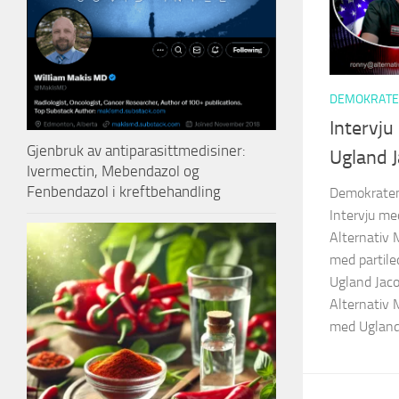
DEMOKRATE
Intervju
Gjenbruk av antiparasittmedisiner:
Ugland 
Ivermectin, Mebendazol og
Fenbendazol i kreftbehandling
Demokraten
Intervju me
Alternativ 
med partile
Ugland Jaco
Alternativ
med Ugland 