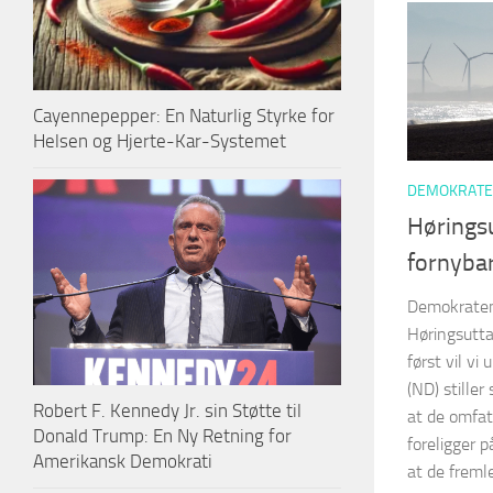
Cayennepepper: En Naturlig Styrke for
Helsen og Hjerte-Kar-Systemet
DEMOKRATE
Høringsu
fornybar
Demokraten
Høringsuttal
først vil v
(ND) stille
Robert F. Kennedy Jr. sin Støtte til
at de omfa
Donald Trump: En Ny Retning for
foreligger p
Amerikansk Demokrati
at de fremle