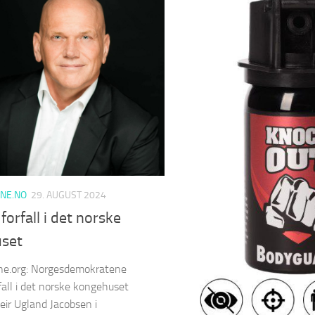
NE.NO
29. AUGUST 2024
forfall i det norske
set
e.org: Norgesdemokratene
fall i det norske kongehuset
Geir Ugland Jacobsen i