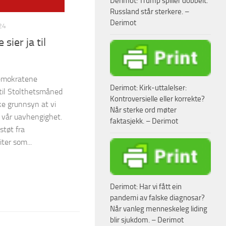
Derimot: Trump spiller dobbelt.
Russland står sterkere. –
Derimot
24
ier ja til
emokratene
Derimot: Kirk-uttalelser:
 til Stolthetsmåned
Kontroversielle eller korrekte?
ske grunnsyn at vi
Når sterke ord møter
g vår uavhengighet.
faktasjekk. – Derimot
støt fra
ter som...
Derimot: Har vi fått ein
pandemi av falske diagnosar?
Når vanleg menneskeleg liding
blir sjukdom. – Derimot