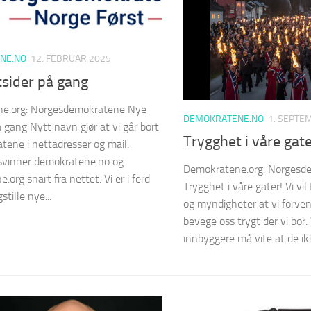
NE.NO
12. FEBRUAR 2025
tsider på gang
e.org: Norgesdemokratene Nye
DEMOKRATENE.NO
1. SEPTE
å gang Nytt navn gjør at vi går bort
Trygghet i våre gate
tene i nettadresser og mail.
svinner demokratene.no og
Demokratene.org: Norgesd
org snart fra nettet. Vi er i ferd
Trygghet i våre gater! Vi vil 
stille nye...
og myndigheter at vi forve
bevege oss trygt der vi bor.
innbyggere må vite at de ikke