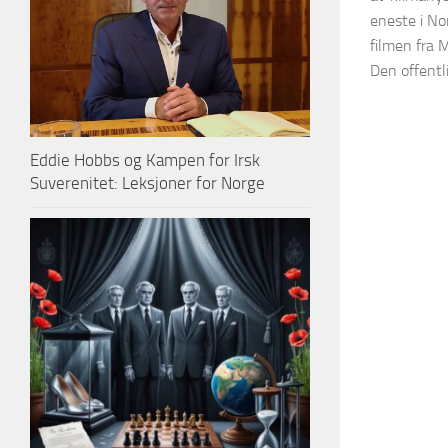
eneste i No
filmen fra 
Den offentl
Eddie Hobbs og Kampen for Irsk
Suverenitet: Leksjoner for Norge