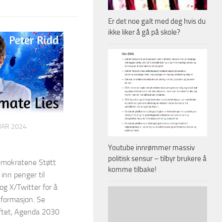
Er det noe galt med deg hvis du
ikke liker å gå på skole?
UAR 2024
Youtube innrømmer massiv
politisk sensur – tilbyr brukere å
emokratene Støtt
komme tilbake!
nn penger til
g X/Twitter for å
nformasjon. Se
iftet, Agenda 2030