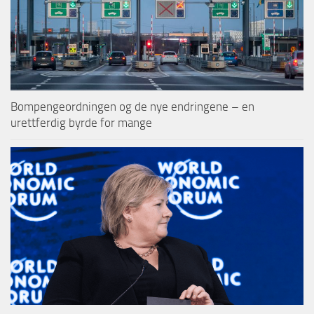
Bompengeordningen og de nye endringene – en
urettferdig byrde for mange