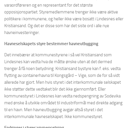
varaordføreren og en representant for det største
opposisjonspartiet. Styremedlemmene trenger ikke være aktive
politikere i kommunene, og heller ikke være bosatt i Lindesnes eller
Kristiansand. Og det er disse som har det siste ord i alle nye
havneinvesteringer.
Havneselskapets styre bestemmer havneutbygging
Det innebærer at kommunestyrene i så vel Kristiansand som
Lindesnes kan vedta hva de måtte ønske uten at det dermed
trenger å få noen betydning. Kristiansand bystyre kan f. eks. vedta
flytting av containerhavna til Kongsgård – Vige, som de for så vidt
allerede har gjort. Men hvis styret i det interkommunale selskapet
ikke støtter dette vedtaket blir det ikke gjennomført. Eller
kommunestyret i Lindesnes kan vedta nedspengning av Sodevika
med ønske å utvikle området til industriformål med direkte adgang
til en havn. Men havneutbygging avgjør altså styret i det
interkommunale havneselskapet. Ikke kommunestyret.
Endringer i styresammensetning