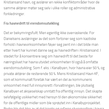
Kristiansand havn, og avslører en rekke konfliktområder hvor de
samme aktører møter seg selv i ulike roller og administrative
forkledninger.
Fra havnedrift til eiendomsutvikling
Det er bekymringsfullt. Men egentlig ikke overraskende. For
Danielsens avsløringer av det som fortoner seg som kaotiske
forhold i havnevirksomheten føyer seg pent inn i det bilde man
etter hvert har kunnet danne seg av havnedriften i Kristiansand. I
stedet for å konsentrere seg om havnedrift til det beste for
næringslivet har havna utvidet virksomheten til også å omfatte
eiendomsutvikling. Som f. eks. i Kanalbyen, hvor havna eier 50 %, og
private aktører de resterende 50 %. Mens Kristiansand Havn KF,
som et kommunalt foretak har vært en del av kommunens
virksomhet med full innsynsrett i forvaltningen, ble plutselig
Kanalbyen et aksjeselskap unntatt fra offentlig innsyn. Det skapte
selvfølgelig usikkerhet med hensyn til den økonomiske sikkerhet
for de offentlige midler som ble sprøytet inn i Kanalbyprosjektet.
Bedre ble det ikke av at det kjente og erfarne styremedlem i havna,