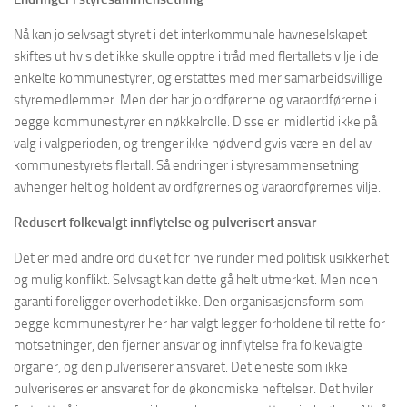
Nå kan jo selvsagt styret i det interkommunale havneselskapet
skiftes ut hvis det ikke skulle opptre i tråd med flertallets vilje i de
enkelte kommunestyrer, og erstattes med mer samarbeidsvillige
styremedlemmer. Men der har jo ordførerne og varaordførerne i
begge kommunestyrer en nøkkelrolle. Disse er imidlertid ikke på
valg i valgperioden, og trenger ikke nødvendigvis være en del av
kommunestyrets flertall. Så endringer i styresammensetning
avhenger helt og holdent av ordførernes og varaordførernes vilje.
Redusert folkevalgt innflytelse og pulverisert ansvar
Det er med andre ord duket for nye runder med politisk usikkerhet
og mulig konflikt. Selvsagt kan dette gå helt utmerket. Men noen
garanti foreligger overhodet ikke. Den organisasjonsform som
begge kommunestyrer her har valgt legger forholdene til rette for
motsetninger, den fjerner ansvar og innflytelse fra folkevalgte
organer, og den pulveriserer ansvaret. Det eneste som ikke
pulveriseres er ansvaret for de økonomiske heftelser. Det hviler