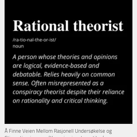
Å Finne Veien Mellom Rasjonell Undersøkelse og