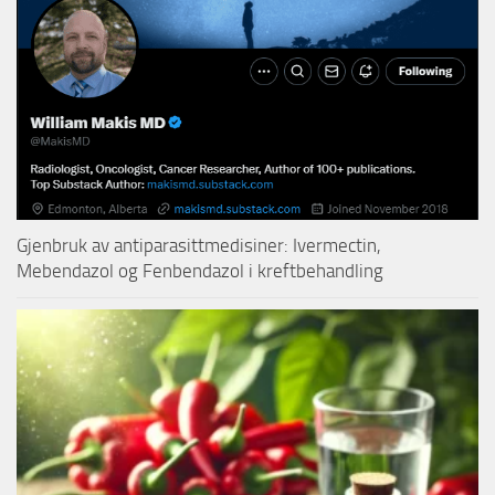
Gjenbruk av antiparasittmedisiner: Ivermectin,
Mebendazol og Fenbendazol i kreftbehandling