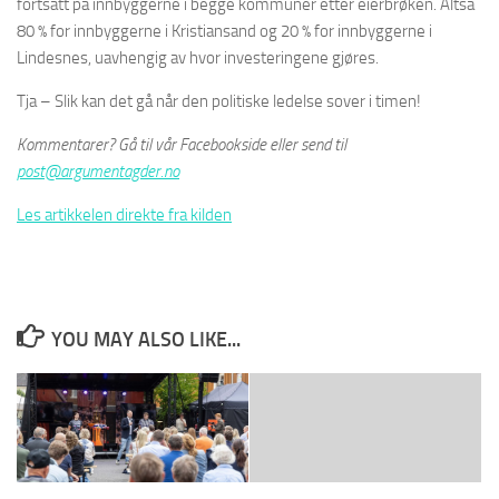
fortsatt på innbyggerne i begge kommuner etter eierbrøken. Altså
80 % for innbyggerne i Kristiansand og 20 % for innbyggerne i
Lindesnes, uavhengig av hvor investeringene gjøres.
Tja – Slik kan det gå når den politiske ledelse sover i timen!
Kommentarer? Gå til vår Facebookside eller send til
post@argumentagder.no
Les artikkelen direkte fra kilden
YOU MAY ALSO LIKE...