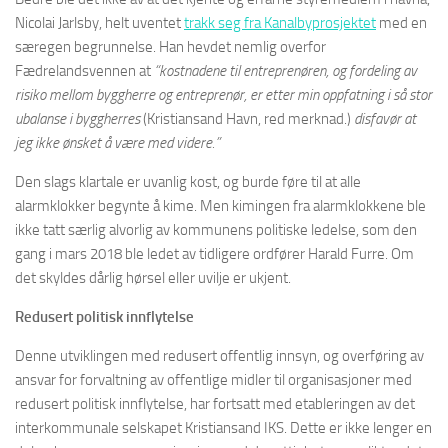
Nicolai Jarlsby, helt uventet
trakk seg fra Kanalbyprosjektet
med en
særegen begrunnelse. Han hevdet nemlig overfor
Fædrelandsvennen at
“kostnadene til entreprenøren, og fordeling av
risiko mellom byggherre og entreprenør, er etter min oppfatning i så stor
ubalanse i byggherres
(Kristiansand Havn, red merknad.)
disfavør at
jeg ikke ønsket å være med videre.”
Den slags klartale er uvanlig kost, og burde føre til at alle
alarmklokker begynte å kime. Men kimingen fra alarmklokkene ble
ikke tatt særlig alvorlig av kommunens politiske ledelse, som den
gang i mars 2018 ble ledet av tidligere ordfører Harald Furre. Om
det skyldes dårlig hørsel eller uvilje er ukjent.
Redusert politisk innflytelse
Denne utviklingen med redusert offentlig innsyn, og overføring av
ansvar for forvaltning av offentlige midler til organisasjoner med
redusert politisk innflytelse, har fortsatt med etableringen av det
interkommunale selskapet Kristiansand IKS. Dette er ikke lenger en