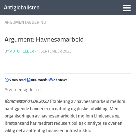
Antiglobalisten
ARGUMENTAGDER.NO
Argument: Havnesamarbeid
BY
AUTO FEEDER
·
1. SEPTEMBER 2023
5 min read
880 words
23 views
Argumentagder.no:
Kommentar 01.09.2023:
Etablering av havnesamarbeid mellom
nærliggende havner er en naturlig og ønsket utvikling. Men
organiseringen av havnesamarbeidet mellom Lindesnes og
Kristiansand har medført redusert politisk innflytelse over en
viktig del av offentlig finansiert infrastruktur.