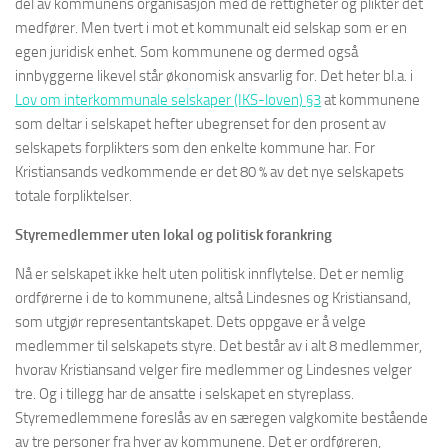
del av kommunens organisasjon med de rettigheter og plikter det
medfører. Men tvert i mot et kommunalt eid selskap som er en
egen juridisk enhet. Som kommunene og dermed også
innbyggerne likevel står økonomisk ansvarlig for. Det heter bl.a. i
Lov om interkommunale selskaper (IKS-loven) §3
at kommunene
som deltar i selskapet hefter ubegrenset for den prosent av
selskapets forplikters som den enkelte kommune har. For
Kristiansands vedkommende er det 80 % av det nye selskapets
totale forpliktelser.
Styremedlemmer uten lokal og politisk forankring
Nå er selskapet ikke helt uten politisk innflytelse. Det er nemlig
ordførerne i de to kommunene, altså Lindesnes og Kristiansand,
som utgjør representantskapet. Dets oppgave er å velge
medlemmer til selskapets styre. Det består av i alt 8 medlemmer,
hvorav Kristiansand velger fire medlemmer og Lindesnes velger
tre. Og i tillegg har de ansatte i selskapet en styreplass.
Styremedlemmene foreslås av en særegen valgkomite bestående
av tre personer fra hver av kommunene. Det er ordføreren,