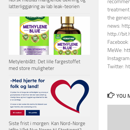
recommend
latterliggjøring av lab leak-teorien
treatment 
the genera
news: http
http://bit
Facebook:
MeWe: htt
Instagram
Metylenblått: Det lille fargestoffet
Twitter: h
med store muligheter
YOU M
Siste frist i morgen: Kan Nord-Norge