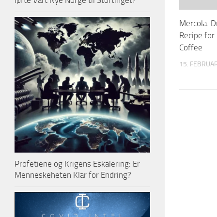
løfte Vårt Nye Norge til Stortinget?
Mercola: D
Recipe for
Coffee
15. FEBRUA
Profetiene og Krigens Eskalering: Er
Menneskeheten Klar for Endring?