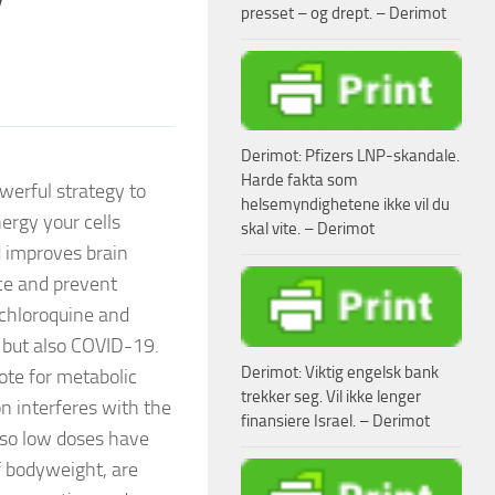
presset – og drept. – Derimot
Derimot: Pfizers LNP-skandale.
Harde fakta som
owerful strategy to
helsemyndighetene ikke vil du
ergy your cells
skal vite. – Derimot
d improves brain
ce and prevent
ychloroquine and
 but also COVID-19.
Derimot: Viktig engelsk bank
ote for metabolic
trekker seg. Vil ikke lenger
 interferes with the
finansiere Israel. – Derimot
 so low doses have
f bodyweight, are