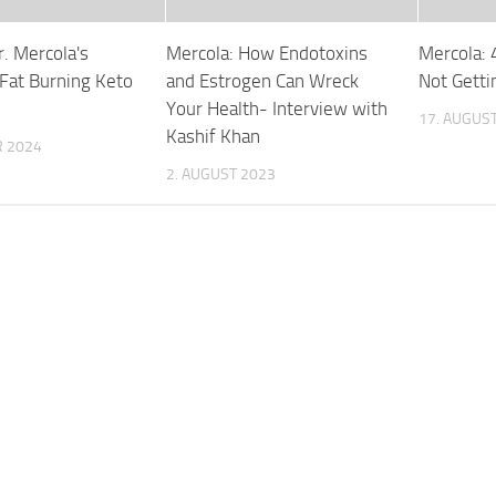
r. Mercola's
Mercola: How Endotoxins
Mercola: 
 Fat Burning Keto
and Estrogen Can Wreck
Not Getti
Your Health- Interview with
17. AUGUS
Kashif Khan
R 2024
2. AUGUST 2023