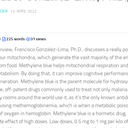
EDER
·
13. APRIL 2022
d
225 words
31 views
terview, Francisco Gonzalez-Lima, Ph.D., discusses a really p
ur mitochondria, which generate the vast majority of the en
om food. Methylene blue helps mitochondrial respiration an
abolism. By doing that, it can improve cognitive performan
eration. Methylene blue is the parent molecule for hydrox
e, off-patent drugs commonly used to treat not only malaria
rooms around the world use it, as it’s the only known antid
ausing methemoglobinemia, which is when a metabolic poison
of oxygen in hemoglobin. Methylene blue is a hormetic drug,
te effect of high doses. Low doses, 0.5 mg to 1 mg per kilo o