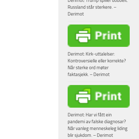
Derimot: Trump spiller dobbelt.
Russland står sterkere. –
Derimot
Derimot: Kirk-uttalelser:
Kontroversielle eller korrekte?
Når sterke ord møter
faktasjekk. – Derimot
Derimot: Har vi fått ein
pandemi av falske diagnosar?
Når vanleg menneskeleg liding
blir sjukdom. – Derimot