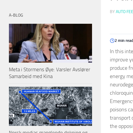
BY
AUTO FE
A-BLOG
2 min rea
In this in
improve yo
produce fr
Meta i Stormens Øye: Varsler Avslører
energy met
Samarbeid med Kina
neurodegen
chloroquin
Emergency 
poisons c
transport 
the opposi
Norsk medias manglende dekning og