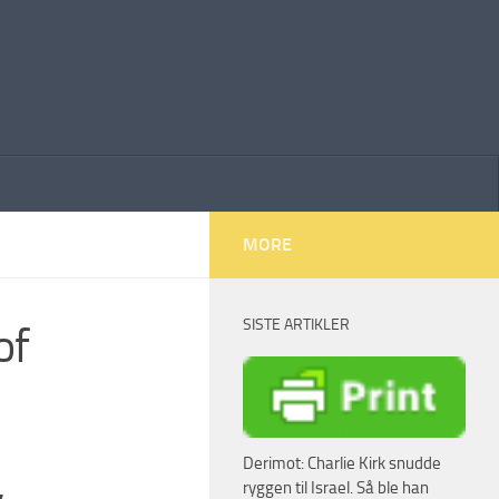
MORE
SISTE ARTIKLER
of
h
Derimot: Charlie Kirk snudde
,
ryggen til Israel. Så ble han