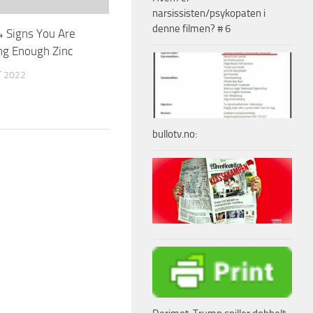
narsissisten/psykopaten i
denne filmen? # 6
4 Signs You Are
ng Enough Zinc
T 2022
bullotv.no: