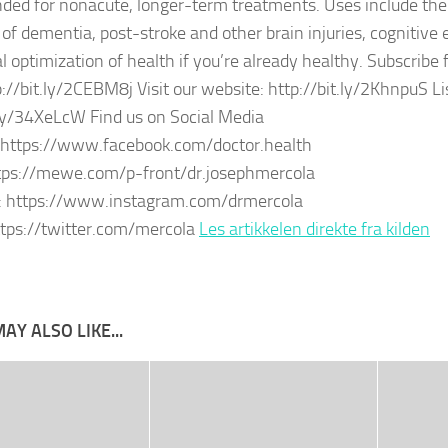
ed for nonacute, longer-term treatments. Uses include the
of dementia, post-stroke and other brain injuries, cognitiv
l optimization of health if you’re already healthy. Subscribe f
://bit.ly/2CEBM8j Visit our website: http://bit.ly/2KhnpuS Li
.ly/34XeLcW Find us on Social Media
 https://www.facebook.com/doctor.health
ps://mewe.com/p-front/dr.josephmercola
: https://www.instagram.com/drmercola
ttps://twitter.com/mercola
Les artikkelen direkte fra kilden
AY ALSO LIKE...