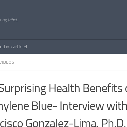
 og frihet.
nd inn artikkel
VIDEOS
Surprising Health Benefits 
ylene Blue- Interview wit
cisco Gonzalez-Lima, Ph.D.