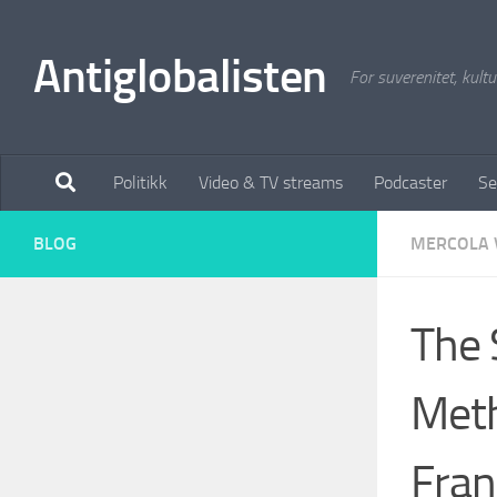
Antiglobalisten
For suverenitet, kultur
Politikk
Video & TV streams
Podcaster
Se
BLOG
MERCOLA 
The 
Meth
Fran