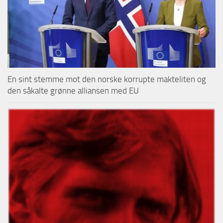
En sint stemme mot den norske korrupte makteliten og
den såkalte grønne alliansen med EU