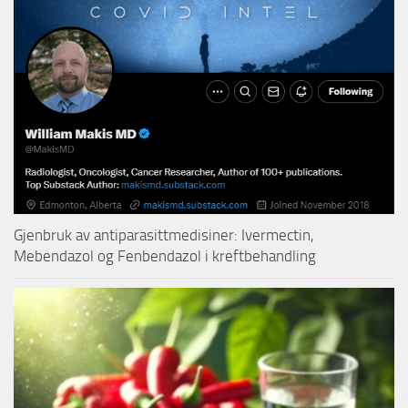
Gjenbruk av antiparasittmedisiner: Ivermectin,
Mebendazol og Fenbendazol i kreftbehandling