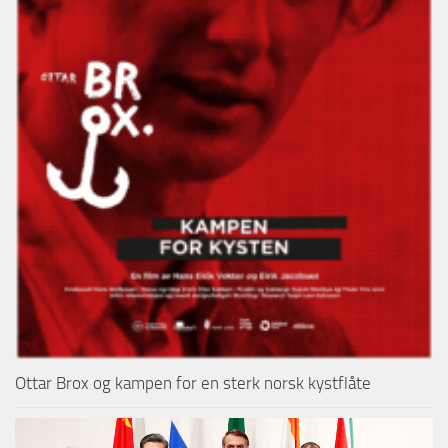
Ottar Brox og kampen for en sterk norsk kystflåte