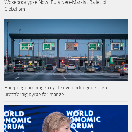
Wokepocalypse Now: EU’s Neo-Marxist Ballet of
Globalism
Bompengeordningen og de nye endringene – en
urettferdig byrde for mange