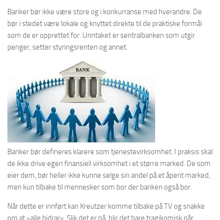
Banker bør ikke være store og i konkurranse med hverandre. De
bør i stedet være lokale og knyttet direkte til de praktiske formål
som de er opprettet for. Unntaket er sentralbanken som utgir
penger, setter styringsrenten og annet.
Banker bør defineres klarere som tjenestevirksomhet. I praksis skal
de ikke drive egen finansiell virksomhet i et større marked. De som
eier dem, bør heller ikke kunne selge sin andel på et åpent marked,
men kun tilbake til mennesker som bor der banken også bor.
Når dette er innført kan Kreutzer komme tilbake på TV og snakke
om at «alle bidrar». Slik det er nå, blir det bare tragikomisk når