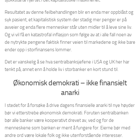
sjokkstarte hjertet i det kapitalistiske maskineriet.
Resultatet av denne feilbehandlingen blir en enda mer oppblåst og
syk pasient, et kapitalistisk system der stadig mer penger er på
avveier og enda flere mennesker står uten midler til å leve sine liv.
Og vi vil få en katastrofal inflasjon som følge av at i alle fall noen av
de nytrykte pengene faktisk finner veien til markedene og ikke bare
ender opp i storfinansens lommer.
Det er vanskelig å se hva sentralbanksjefene i USA og UK her har
tenkt på, annet enn å holde liv i storbanker en kort stund til.
Økonomisk demokrati – ikke finansielt
anarki
I stedet for å forsøke å drive dagens finansielle anarki til nye høyder
bør vi etterstrebe økonomisk demokrati. Foruten sentralbanken
bør alle banker være kooperativt drevet av, ved og for de
menneskene som banken er ment å fungere for. Eierne bør med
andre ord være lokale folk og ikke utenforstående interesser.