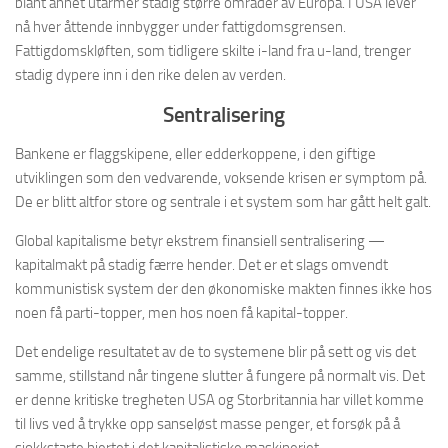
blant annet utarmer stadig større områder av Europa. I USA lever
nå hver åttende innbygger under fattigdomsgrensen.
Fattigdomskløften, som tidligere skilte i-land fra u-land, trenger
stadig dypere inn i den rike delen av verden.
Sentralisering
Bankene er flaggskipene, eller edderkoppene, i den giftige
utviklingen som den vedvarende, voksende krisen er symptom på.
De er blitt altfor store og sentrale i et system som har gått helt galt.
Global kapitalisme betyr ekstrem finansiell sentralisering —
kapitalmakt på stadig færre hender. Det er et slags omvendt
kommunistisk system der den økonomiske makten finnes ikke hos
noen få parti-topper, men hos noen få kapital-topper.
Det endelige resultatet av de to systemene blir på sett og vis det
samme, stillstand når tingene slutter å fungere på normalt vis. Det
er denne kritiske tregheten USA og Storbritannia har villet komme
til livs ved å trykke opp sanseløst masse penger, et forsøk på å