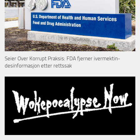
Seier Over Korrupt Praksis: FDA fjerner ivermektin-
desinformasjon etter rettssak