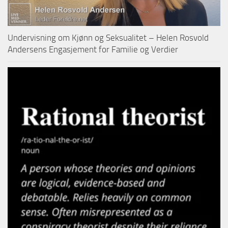
Undervisning om Kjønn og Seksualitet – Helen Rosvold
Andersens Engasjement for Familie og Verdier