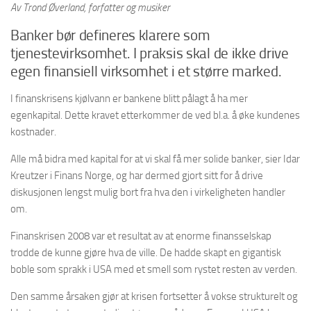
Av Trond Øverland, forfatter og musiker
Banker bør defineres klarere som
tjenestevirksomhet. I praksis skal de ikke drive
egen finansiell virksomhet i et større marked.
I finanskrisens kjølvann er bankene blitt pålagt å ha mer
egenkapital. Dette kravet etterkommer de ved bl.a. å øke kundenes
kostnader.
Alle må bidra med kapital for at vi skal få mer solide banker, sier Idar
Kreutzer i Finans Norge, og har dermed gjort sitt for å drive
diskusjonen lengst mulig bort fra hva den i virkeligheten handler
om.
Finanskrisen 2008 var et resultat av at enorme finansselskap
trodde de kunne gjøre hva de ville. De hadde skapt en gigantisk
boble som sprakk i USA med et smell som rystet resten av verden.
Den samme årsaken gjør at krisen fortsetter å vokse strukturelt og