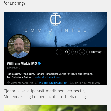
for Endring?
Gjenbruk av antiparasittmedisiner: Ivermectin,
Mebendazol og Fenbendazol i kreftbehandling