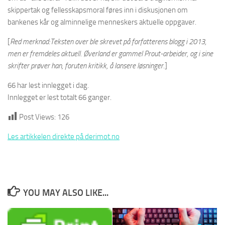
skippertak og fellesskapsmoral føres inn i diskusjonen om
bankenes kår og alminnelige menneskers aktuelle oppgaver.
[
Red merknad:Teksten over ble skrevet på forfatterens blogg i 2013,
men er fremdeles aktuell. Øverland er gammel Prout-arbeider, og i sine
skrifter prøver han, foruten kritikk, å lansere løsninger.
]
66 har lest innlegget i dag.
Innlegget er lest totalt 66 ganger.
Post Views:
126
Les artikkelen direkte på derimot.no
YOU MAY ALSO LIKE...