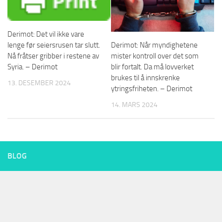
Derimot: Det vil ikke vare
lenge før seiersrusen tar slutt.
Derimot: Når myndighetene
Nå fråtser gribber i restene av
mister kontroll over det som
Syria. – Derimot
blir fortalt. Da må lovverket
brukes til å innskrenke
13. DESEMBER 2024
ytringsfriheten. – Derimot
14. MARS 2024
BLOG