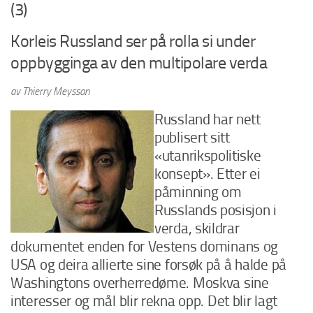
(3)
Korleis Russland ser på rolla si under
oppbygginga av den multipolare verda
av Thierry Meyssan
Russland har nett
publisert sitt
«utanrikspolitiske
konsept». Etter ei
påminning om
Russlands posisjon i
verda, skildrar
dokumentet enden for Vestens dominans og
USA og deira allierte sine forsøk på å halde på
Washingtons overherredøme. Moskva sine
interesser og mål blir rekna opp. Det blir lagt