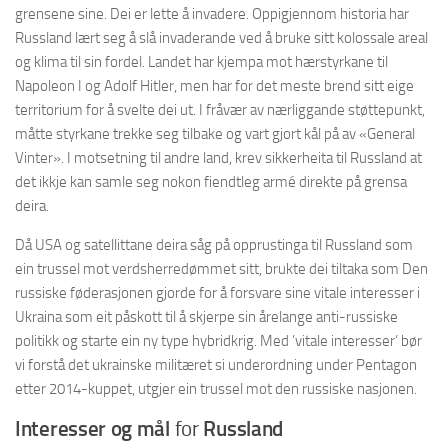
grensene sine. Dei er lette å invadere. Oppigjennom historia har
Russland lært seg å slå invaderande ved å bruke sitt kolossale areal
og klima til sin fordel. Landet har kjempa mot hærstyrkane til
Napoleon I og Adolf Hitler, men har for det meste brend sitt eige
territorium for å svelte dei ut. I fråvær av nærliggande støttepunkt,
måtte styrkane trekke seg tilbake og vart gjort kål på av «General
Vinter». I motsetning til andre land, krev sikkerheita til Russland at
det ikkje kan samle seg nokon fiendtleg armé direkte på grensa
deira.
Då USA og satellittane deira såg på opprustinga til Russland som
ein trussel mot verdsherredømmet sitt, brukte dei tiltaka som Den
russiske føderasjonen gjorde for å forsvare sine vitale interesser i
Ukraina som eit påskott til å skjerpe sin årelange anti-russiske
politikk og starte ein ny type hybridkrig. Med ’vitale interesser’ bør
vi forstå det ukrainske militæret si underordning under Pentagon
etter 2014-kuppet, utgjer ein trussel mot den russiske nasjonen.
Interesser og mål
for
Russland