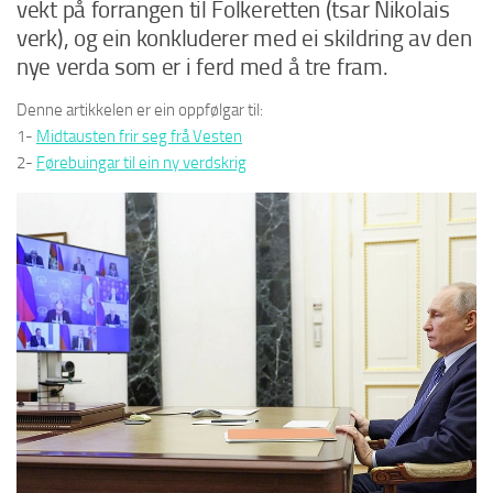
vekt på forrangen til Folkeretten (tsar Nikolais
verk), og ein konkluderer med ei skildring av den
nye verda som er i ferd med å tre fram.
Denne artikkelen er ein oppfølgar til:
1-
Midtausten frir seg frå Vesten
2-
Førebuingar til ein ny verdskrig