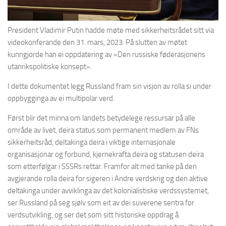
President Vladimir Putin hadde møte med sikkerheitsrådet sitt via
videokonferande den 31. mars, 2023. På slutten av møtet
kunngjorde han ei oppdatering av «Den russiske føderasjonens
utanrikspolitiske konsept».
I dette dokumentet legg Russland fram sin visjon av rolla si under
oppbygginga av ei multipolar verd.
Først blir det minna om landets betydelege ressursar på alle
område av livet, deira status som permanent medlem av FNs
sikkerheitsråd, deltakinga deira i viktige internasjonale
organisasjonar og forbund, kjernekrafta deira og statusen deira
som etterfølgar i SSSRs rettar. Framfor alt med tanke på den
avgjerande rolla deira for sigeren i Andre verdskrig og den aktive
deltakinga under avviklinga av det kolonialistiske verdssystemet,
ser Russland på seg sjølv som eit av dei suverene sentra for
verdsutvikling, og ser det som sitt historiske oppdrag å