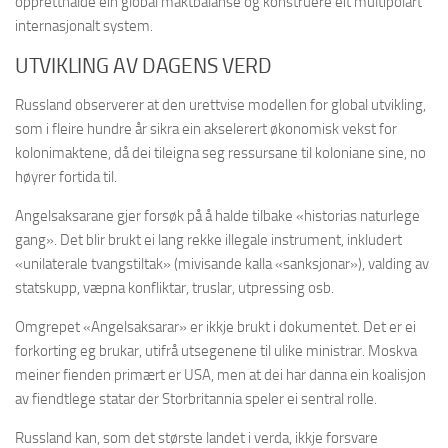
oppretthalde ein global maktbalanse og konstruere eit multipolart
internasjonalt system.
UTVIKLING AV DAGENS VERD
Russland observerer at den urettvise modellen for global utvikling,
som i fleire hundre år sikra ein akselerert økonomisk vekst for
kolonimaktene, då dei tileigna seg ressursane til koloniane sine, no
høyrer fortida til.
Angelsaksarane gjer forsøk på å halde tilbake «historias naturlege
gang». Det blir brukt ei lang rekke illegale instrument, inkludert
«unilaterale tvangstiltak» (mivisande kalla «sanksjonar»), valding av
statskupp, væpna konfliktar, truslar, utpressing osb.
Omgrepet «Angelsaksarar» er ikkje brukt i dokumentet. Det er ei
forkorting eg brukar, utifrå utsegenene til ulike ministrar. Moskva
meiner fienden primært er USA, men at dei har danna ein koalisjon
av fiendtlege statar der Storbritannia speler ei sentral rolle.
Russland kan, som det største landet i verda, ikkje forsvare