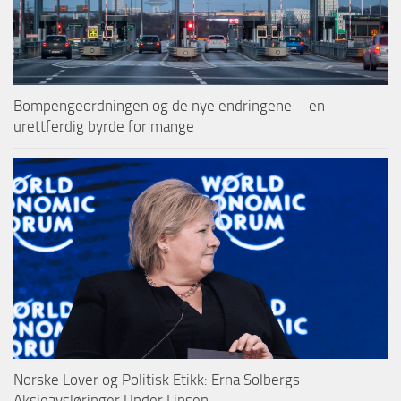
Bompengeordningen og de nye endringene – en
urettferdig byrde for mange
Norske Lover og Politisk Etikk: Erna Solbergs
Aksjeavsløringer Under Linsen