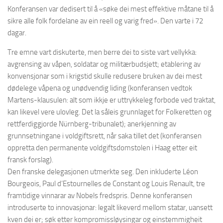
Konferansen var dedisert til å «søke dei mest effektive måtane til å
sikre alle folk fordelane av ein reell og varig fred». Den varte i 72
dagar.
Tre emne vart diskuterte, men berre dei to siste vart vellykka:
avgrensing av våpen, soldatar og militærbudsjett; etablering av
konvensjonar som i krigstid skulle redusere bruken av dei mest
dødelege våpena og unødvendig liding (konferansen vedtok
Martens-klausulen: alt som ikkje er uttrykkeleg forbode ved traktat,
kan likevel vere ulovleg. Det la såleis grunnlaget for Folkeretten og
rettferdiggjorde Nürnberg-tribunalet); anerkjenning av
grunnsetningane i voldgiftsrett, når saka tillet det (konferansen
oppretta den permanente voldgiftsdomstolen i Haag etter eit
fransk forslag).
Den franske delegasjonen utmerkte seg. Den inkluderte Léon
Bourgeois, Paul d’Estournelles de Constant og Louis Renault, tre
framtidige vinnarar av Nobels fredspris. Denne konferansen
introduserte to innovasjonar: legalt likeverd mellom statar, uansett
kven dei er; søk etter kompromissløysingar og einstemmigheit