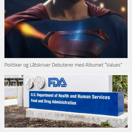
Politiker og Låtskriver Debuterer med Albumet “Values”