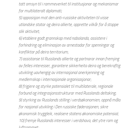
tatt omsyn til i rammeverket til institusjonar og mekanismar
for multilateralt diplomati;
5) opposisjon mot den anti-russiske aktiviteten til visse
utlandske statar og deira allierte, opprette vilkår for å stoppe
slik aktivitet;
6) etablere godt grannskap med nabolanda, assistere i
forhindring og eliminasjon av arnestadar for spenningar og
konfliktar på deira territorium;
7) assistanse til Russlands allierte og partnarar innan fremjing
av felles interesser, garantere sikkerheita deira og berekraftig
utvikling uavhengig av internasjonal anerkjenning og
medlemskap i internasjonale organisasjonar;
8) frigjere og styrke potensialet til multilaterale, regionale
forbund og integrasjonsstrukturar med Russlands deltaking;
9) styrking av Russlands stilling i verdsøkonomien, oppnå måla
for nasjonal utvikling i Den russiske føderasjonen, sikre
økonomisk tryggleik, realisere statens økonomiske potensial;
10) fremje Russlands interesser i verdshava, det ytre rom og
luftrommet;