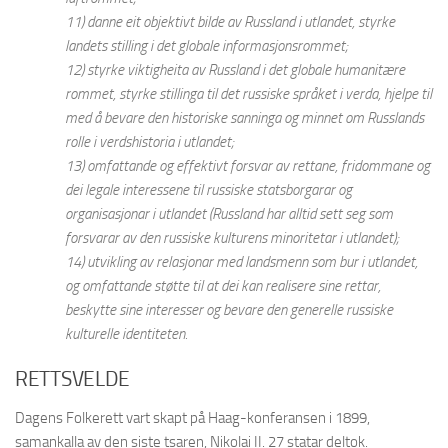
11) danne eit objektivt bilde av Russland i utlandet, styrke
landets stilling i det globale informasjonsrommet;
12) styrke viktigheita av Russland i det globale humanitære
rommet, styrke stillinga til det russiske språket i verda, hjelpe til
med å bevare den historiske sanninga og minnet om Russlands
rolle i verdshistoria i utlandet;
13) omfattande og effektivt forsvar av rettane, fridommane og
dei legale interessene til russiske statsborgarar og
organisasjonar i utlandet (Russland har alltid sett seg som
forsvarar av den russiske kulturens minoritetar i utlandet);
14) utvikling av relasjonar med landsmenn som bur i utlandet,
og omfattande støtte til at dei kan realisere sine rettar,
beskytte sine interesser og bevare den generelle russiske
kulturelle identiteten.
RETTSVELDE
Dagens Folkerett vart skapt på Haag-konferansen i 1899,
samankalla av den siste tsaren, Nikolai II. 27 statar deltok.