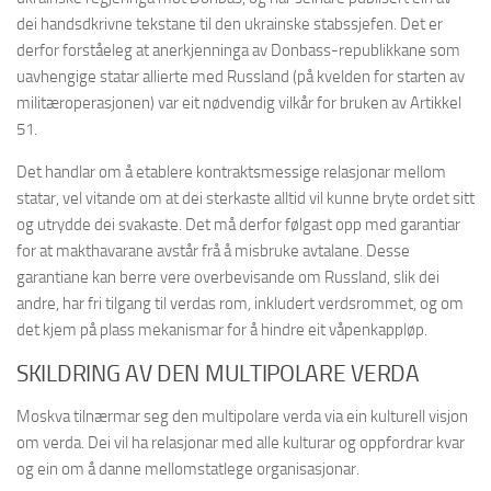
dei handsdkrivne tekstane til den ukrainske stabssjefen. Det er
derfor forståeleg at anerkjenninga av Donbass-republikkane som
uavhengige statar allierte med Russland (på kvelden for starten av
militæroperasjonen) var eit nødvendig vilkår for bruken av Artikkel
51.
Det handlar om å etablere kontraktsmessige relasjonar mellom
statar, vel vitande om at dei sterkaste alltid vil kunne bryte ordet sitt
og utrydde dei svakaste. Det må derfor følgast opp med garantiar
for at makthavarane avstår frå å misbruke avtalane. Desse
garantiane kan berre vere overbevisande om Russland, slik dei
andre, har fri tilgang til verdas rom, inkludert verdsrommet, og om
det kjem på plass mekanismar for å hindre eit våpenkappløp.
SKILDRING AV DEN MULTIPOLARE VERDA
Moskva tilnærmar seg den multipolare verda via ein kulturell visjon
om verda. Dei vil ha relasjonar med alle kulturar og oppfordrar kvar
og ein om å danne mellomstatlege organisasjonar.