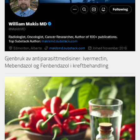
Gjenbruk av antiparasittmedisiner: Ivermectin,
Mebendazol og Fenbendazol i kreftbehandling