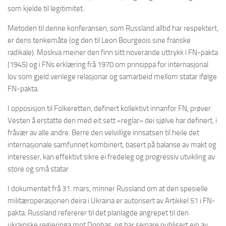
som kjelde til legitimitet.
Metoden til denne konferansen, som Russland alltid har respektert,
er dens tenkemåte (og den til Leon Bourgeois sine franske
radikale). Moskva meiner den finn sitt noverande uttrykk i FN-pakta
(1945) og i FNs erklæring frå 1970 om prinsippa for internasjonal
lov som gjeld venlege relasjonar og samarbeid mellom statar ifølge
FN-pakta.
I opposisjon til Folkeretten, definert kollektivt innanfor FN, prøver
Vesten å erstatte den med eit sett «reglar» dei sjølve har definert, i
fråvær av alle andre. Berre den velvillige innsatsen til heile det
internasjonale samfunnet kombinert, basert på balanse av makt og
interesser, kan effektivt sikre ei fredeleg og progressiv utvikling av
store og små statar.
I dokumentet frå 31. mars, minner Russland om at den spesielle
militæroperasjonen deira i Ukraina er autorisert av Artikkel 51 i FN-
pakta. Russland refererer til det planlagde angrepet til den
ukrainske regjeringa mot Donbas, og har seinare publisert ein av