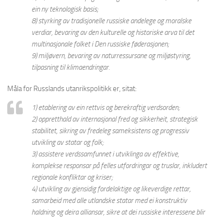
ein ny teknologisk basis;
8) styrking av tradisjonelle russiske andelege og moralske
verdiar, bevaring av den kulturelle og historiske arva til det
multinasjonale folket i Den russiske føderasjonen;
9) miljøvern, bevaring av naturressursane og miljøstyring,
tilpasning til klimaendringar.
Måla for Russlands utanrikspolitikk er, sitat:
1) etablering av ein rettvis og berekraftig verdsorden;
2) oppretthald av internasjonal fred og sikkerheit, strategisk
stabilitet, sikring av fredeleg sameksistens og progressiv
utvikling av statar og folk;
3) assistere verdssamfunnet i utviklinga av effektive,
komplekse responsar på felles utfordringar og truslar, inkludert
regionale konfliktar og kriser;
4) utvikling av gjensidig fordelaktige og likeverdige rettar,
samarbeid med alle utlandske statar med ei konstruktiv
haldning og deira alliansar, sikre at dei russiske interessene blir