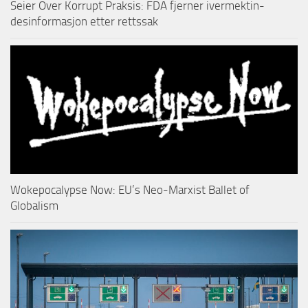
Seier Over Korrupt Praksis: FDA fjerner ivermektin-
desinformasjon etter rettssak
Wokepocalypse Now: EU’s Neo-Marxist Ballet of
Globalism