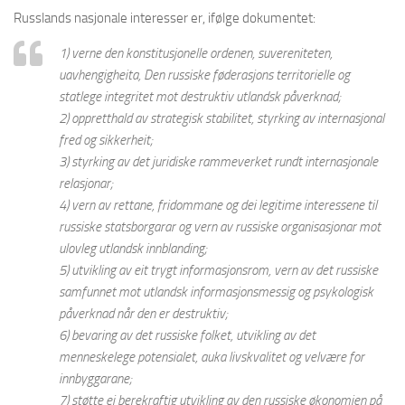
Russlands nasjonale interesser er, ifølge dokumentet:
1) verne den konstitusjonelle ordenen, suvereniteten,
uavhengigheita, Den russiske føderasjons territorielle og
statlege integritet mot destruktiv utlandsk påverknad;
2) oppretthald av strategisk stabilitet, styrking av internasjonal
fred og sikkerheit;
3) styrking av det juridiske rammeverket rundt internasjonale
relasjonar;
4) vern av rettane, fridommane og dei legitime interessene til
russiske statsborgarar og vern av russiske organisasjonar mot
ulovleg utlandsk innblanding;
5) utvikling av eit trygt informasjonsrom, vern av det russiske
samfunnet mot utlandsk informasjonsmessig og psykologisk
påverknad når den er destruktiv;
6) bevaring av det russiske folket, utvikling av det
menneskelege potensialet, auka livskvalitet og velvære for
innbyggarane;
7) støtte ei berekraftig utvikling av den russiske økonomien på