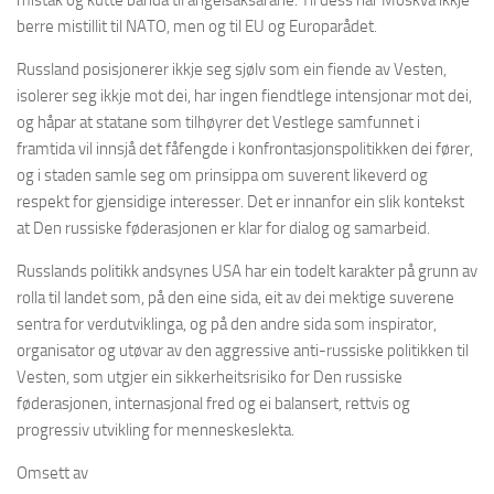
berre mistillit til NATO, men og til EU og Europarådet.
Russland posisjonerer ikkje seg sjølv som ein fiende av Vesten,
isolerer seg ikkje mot dei, har ingen fiendtlege intensjonar mot dei,
og håpar at statane som tilhøyrer det Vestlege samfunnet i
framtida vil innsjå det fåfengde i konfrontasjonspolitikken dei fører,
og i staden samle seg om prinsippa om suverent likeverd og
respekt for gjensidige interesser. Det er innanfor ein slik kontekst
at Den russiske føderasjonen er klar for dialog og samarbeid.
Russlands politikk andsynes USA har ein todelt karakter på grunn av
rolla til landet som, på den eine sida, eit av dei mektige suverene
sentra for verdutviklinga, og på den andre sida som inspirator,
organisator og utøvar av den aggressive anti-russiske politikken til
Vesten, som utgjer ein sikkerheitsrisiko for Den russiske
føderasjonen, internasjonal fred og ei balansert, rettvis og
progressiv utvikling for menneskeslekta.
Omsett av