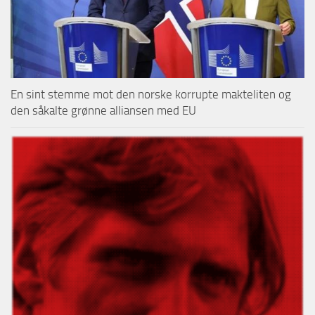
En sint stemme mot den norske korrupte makteliten og
den såkalte grønne alliansen med EU