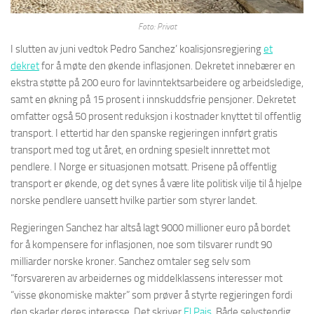
Foto: Privat
I slutten av juni vedtok Pedro Sanchez’ koalisjonsregjering
et
dekret
for å møte den økende inflasjonen. Dekretet innebærer en
ekstra støtte på 200 euro for lavinntektsarbeidere og arbeidsledige,
samt en økning på 15 prosent i innskuddsfrie pensjoner. Dekretet
omfatter også 50 prosent reduksjon i kostnader knyttet til offentlig
transport. I ettertid har den spanske regjeringen innført gratis
transport med tog ut året, en ordning spesielt innrettet mot
pendlere. I Norge er situasjonen motsatt. Prisene på offentlig
transport er økende, og det synes å være lite politisk vilje til å hjelpe
norske pendlere uansett hvilke partier som styrer landet.
Regjeringen Sanchez har altså lagt 9000 millioner euro på bordet
for å kompensere for inflasjonen, noe som tilsvarer rundt 90
milliarder norske kroner. Sanchez omtaler seg selv som
“forsvareren av arbeidernes og middelklassens interesser mot
“visse økonomiske makter” som prøver å styrte regjeringen fordi
den skader deres interesse. Det skriver
El Pais
. Både selvstendig