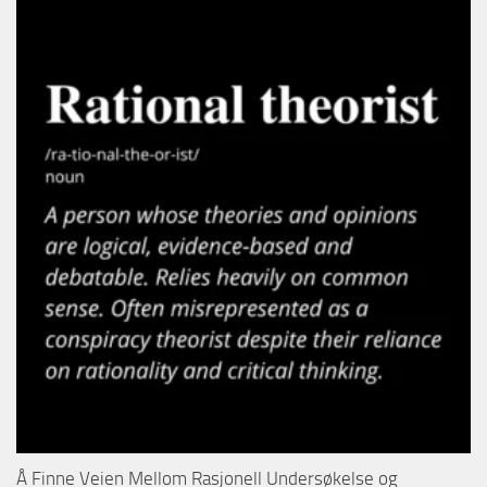
Å Finne Veien Mellom Rasjonell Undersøkelse og