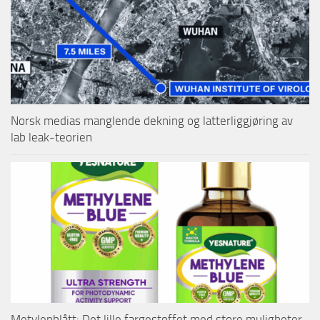
Norsk medias manglende dekning og latterliggjøring av
lab leak-teorien
Metylenblått: Det lille fargestoffet med store muligheter