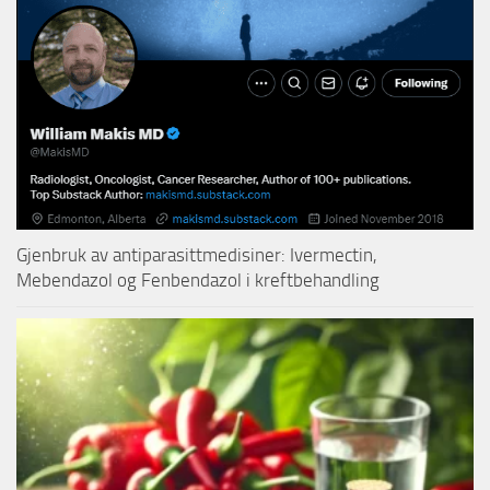
Gjenbruk av antiparasittmedisiner: Ivermectin,
Mebendazol og Fenbendazol i kreftbehandling