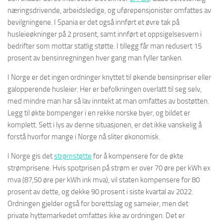
næringsdrivende, arbeidsledige, og uførepensjonister omfattes av
bevilgningene. I Spania er det også innført et øvre tak på
husleieøkninger på 2 prosent, samt innført et oppsigelsesvern i
bedrifter som mottar statlig støtte. I tillegg får man redusert 15
prosent av bensinregningen hver gang man fyller tanken.
I Norge er det ingen ordninger knyttet til økende bensinpriser eller
galopperende husleier. Her er befolkningen overlatt til seg selv,
med mindre man har så lav inntekt at man omfattes av bostøtten.
Legg til økte bompenger i en rekke norske byer, og bildet er
komplett. Sett i lys av denne situasjonen, er det ikke vanskelig å
forstå hvorfor mange i Norge nå sliter økonomisk.
I Norge gis det
strømstøtte
for å kompensere for de økte
strømprisene. Hvis spotprisen på strøm er over 70 øre per kWh ex
mva (87,50 øre per kWh ink mva), vil staten kompensere for 80
prosent av dette, og dekke 90 prosent i siste kvartal av 2022.
Ordningen gjelder også for borettslag og sameier, men det
private hyttemarkedet omfattes ikke av ordningen. Det er