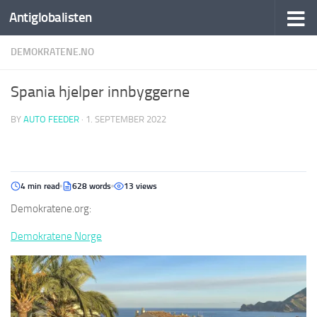
Antiglobalisten
DEMOKRATENE.NO
Spania hjelper innbyggerne
BY
AUTO FEEDER
·
1. SEPTEMBER 2022
4 min read
628 words
13 views
Demokratene.org:
Demokratene Norge