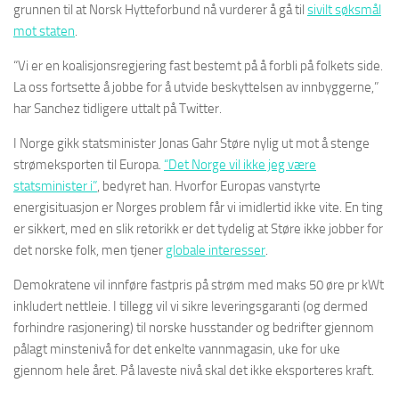
grunnen til at Norsk Hytteforbund nå vurderer å gå til
sivilt søksmål
mot staten
.
“Vi er en koalisjonsregjering fast bestemt på å forbli på folkets side.
La oss fortsette å jobbe for å utvide beskyttelsen av innbyggerne,”
har Sanchez tidligere uttalt på Twitter.
I Norge gikk statsminister Jonas Gahr Støre nylig ut mot å stenge
strømeksporten til Europa.
“Det Norge vil ikke jeg være
statsminister i”
, bedyret han. Hvorfor Europas vanstyrte
energisituasjon er Norges problem får vi imidlertid ikke vite. En ting
er sikkert, med en slik retorikk er det tydelig at Støre ikke jobber for
det norske folk, men tjener
globale interesser
.
Demokratene vil innføre fastpris på strøm med maks 50 øre pr kWt
inkludert nettleie. I tillegg vil vi sikre leveringsgaranti (og dermed
forhindre rasjonering) til norske husstander og bedrifter gjennom
pålagt minstenivå for det enkelte vannmagasin, uke for uke
gjennom hele året. På laveste nivå skal det ikke eksporteres kraft.