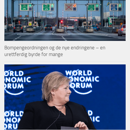
Bompengeordningen og de nye endringene – en
urettferdig byrde for mange