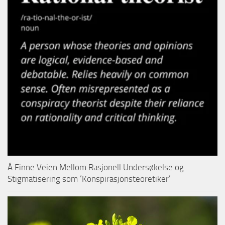
Å Finne Veien Mellom Rasjonell Undersøkelse og
Stigmatisering som ‘Konspirasjonsteoretiker’