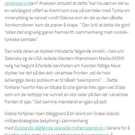
ukrainske kyst
en? Analysen antydet at dette “kan ha vært en del av
en velviljegest utført av Kreml som svar på samtaler med Tyrkia om
minerydding av vannet rundt Odessa som en del av den såkalte
‘kornkorridoren’ som de prøver å skape. ” Den la til at dette ble gjort
“siden det angivelig gjøres fremskritt i sammenheng med russisk-
tyrkiske samtaler”.
Den siste delen av stykket inkluderte følgende innsikt: «Selv om
Zelensky og de USA-ledede Western Mainstream Media (MSM)
nylig har begynt å fortelle sannheten om hvordan fattige Kievs
styrker har det på den øst-ukrainske fronten, vet de hvor
avhengige deres publikum er til såkalt “seiersporno” … Dette
forklarer hvorfor Kiev er tilbake til sine gamle triks igjen ved å late
som om de nettopp har vunnet en stor seier på den sør-ukrainske
fronten til sjøs.” Det samme mønsteret er igjen på spill.
Videre fortjener noen tilleggsord å bli nevnt om Snake Islands
militærstrategiske betydning i sammenheng
med
Russlands
pågående
spesielle
militæroperasjon
i
Ukraina for å