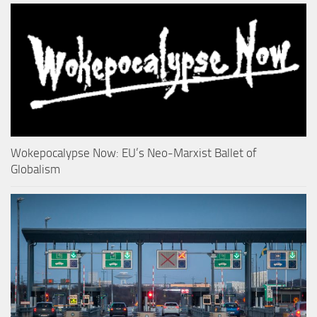
Wokepocalypse Now: EU’s Neo-Marxist Ballet of
Globalism