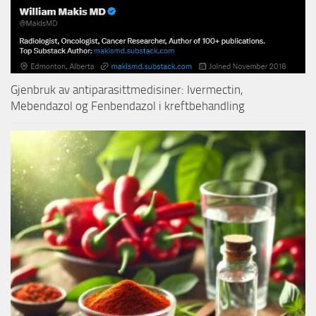
Gjenbruk av antiparasittmedisiner: Ivermectin,
Mebendazol og Fenbendazol i kreftbehandling