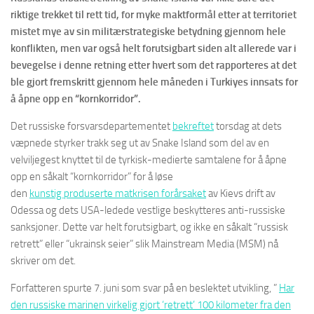
riktige trekket til rett tid, for myke maktformål etter at territoriet
mistet mye av sin militærstrategiske betydning gjennom hele
konflikten, men var også helt forutsigbart siden alt allerede var i
bevegelse i denne retning etter hvert som det rapporteres at det
ble gjort fremskritt gjennom hele måneden i Turkiyes innsats for
å åpne opp en “kornkorridor”.
Det russiske forsvarsdepartementet
bekreftet
torsdag at dets
væpnede styrker trakk seg ut av Snake Island som del av en
velviljegest knyttet til de tyrkisk-medierte samtalene for å åpne
opp en såkalt “kornkorridor” for å løse
den
kunstig
produserte
matkrisen
forårsaket
av Kievs drift av
Odessa og dets USA-ledede vestlige beskytteres anti-russiske
sanksjoner. Dette var helt forutsigbart, og ikke en såkalt “russisk
retrett” eller “ukrainsk seier” slik Mainstream Media (MSM) nå
skriver om det.
Forfatteren spurte 7. juni som svar på en beslektet utvikling, ”
Har
den russiske marinen virkelig gjort ‘retrett’ 100 kilometer fra den