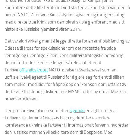
forstå hvorfor dette ikke er et tilbakeslag for kampanjen. Å
kontrollere dette lille territoriet ved starten av konflikten var ment å
hindre NATO i å forsyne Kievs styrker sjøveien og muligens til og
med direkte true Krim, som demokratisk ble gjenforent med sitt
historiske russiske hjemland våren 2014.
Det var aldri virkelig ment å legge til rette for en amfibisk landing av
Odessa til tross for spekulasjoner om det motsatte fra både
vennlige og uvennlige kilder. Dens militærstrategiske betydning i
denne forbindelse er ikke lenger så relevant etter at
Turkiye
offisielt skrotet
NATO-øvelser i Svartehavet som en
uoffisiell velviljegest til Russland for å gjøre seg fortjent til tilliten
som mekler med Kiev for å åpne opp en “kornkorridor”. utfallet av
dette ville fullstendig diskreditere MSMs fortelling om at Moskva
provoserte krisen.
Den prospektive planen som etter
sigende
er lagt frem er at
Turkiye skal demine Odessas havn og deretter eskortere
kornførende ukrainske fartøyer til internasjonalt farvann, hvoretter
den russiske marinen vil eskortere dem til Bosporos. Med