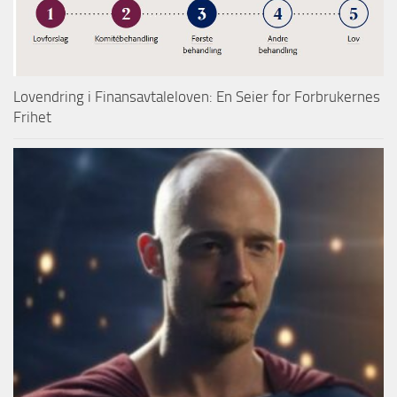
Lovendring i Finansavtaleloven: En Seier for Forbrukernes
Frihet