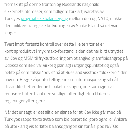
fremskritt på denne fronten og Russlands nasjonale
sikkerhetsinteresser, som tidligere forklart, ivaretas av
Turkiyes
pragmatiske balansegang
mellom den og NATO, er ikke
den militærstrategiske betydningen av Snake Island så relevant
lenger.
Tvert imot, fortsatt kontroll over dette lille territoriet er
kontraproduktivt i myk makt-forstand, siden det har blitt utnyttet
av Kiev og MSM til fryktutfordring om et angivelig amfibieangrep på
Odessa som ikke var virkelig planlagt i utgangspunktet og også
pekte på som falske “bevis” på at Russland visstnok “blokkerer” den
havnen. Begge våpenfortellingene om informasjonskrig vil nå bli
diskreditert etter denne tilbaketrekkingen, noe som igjen vil
redusere tilliten blant den vestlige offentligheten til deres
regjeringer ytterligere.
Når det er sagt, er det alltid en sjanse for at Kiev ikke går med på
Turkiyes rapporterte avtale som ble berørt tidligere og/eller Ankara
på uforklarlig vis forlater balansegangen sin for å slippe NATOs