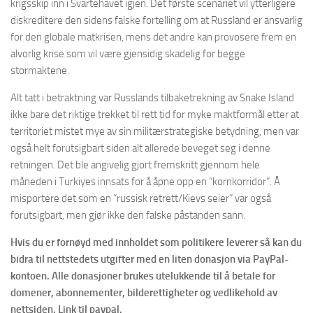
krigsskip inn i Svartehavet igjen. Det første scenariet vil ytterligere
diskreditere den sidens falske fortelling om at Russland er ansvarlig
for den globale matkrisen, mens det andre kan provosere frem en
alvorlig krise som vil være gjensidig skadelig for begge
stormaktene.
Alt tatt i betraktning var Russlands tilbaketrekning av Snake Island
ikke bare det riktige trekket til rett tid for myke maktformål etter at
territoriet mistet mye av sin militærstrategiske betydning, men var
også helt forutsigbart siden alt allerede beveget seg i denne
retningen. Det ble angivelig gjort fremskritt gjennom hele
måneden i Turkiyes innsats for å åpne opp en “kornkorridor”. Å
misportere det som en “russisk retrett/Kievs seier” var også
forutsigbart, men gjør ikke den falske påstanden sann.
Hvis du er fornøyd med innholdet som politikere leverer så kan du
bidra til nettstedets utgifter med en liten donasjon via PayPal-
kontoen. Alle donasjoner brukes utelukkende til å betale for
domener, abonnementer, bilderettigheter og vedlikehold av
nettsiden. Link til paypal.