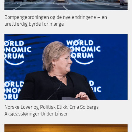
Bompengeordningen og de nye endringene – en
urettferdig byrde for mange
Norske Lover og Politisk Etikk: Erna Solbergs
Aksjeavsløringer Under Linsen