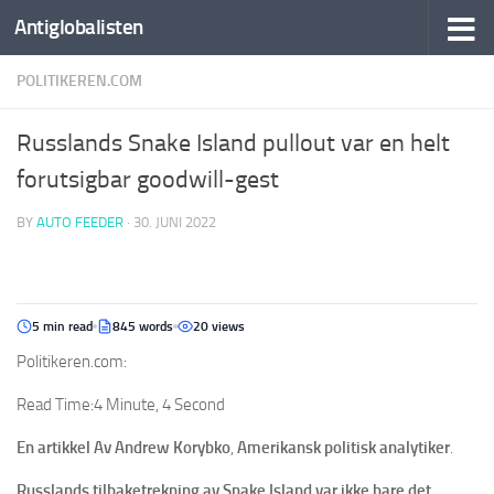
Antiglobalisten
POLITIKEREN.COM
Russlands Snake Island pullout var en helt
forutsigbar goodwill-gest
BY
AUTO FEEDER
·
30. JUNI 2022
5 min read
845 words
20 views
Politikeren.com:
Read Time:
4 Minute, 4 Second
En artikkel Av Andrew Korybko
,
Amerikansk politisk analytiker
.
Russlands tilbaketrekning av Snake Island var ikke bare det