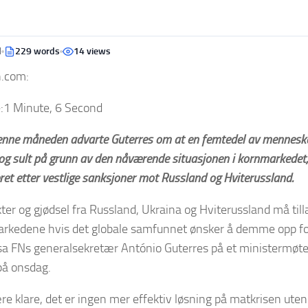
d
229 words
14 views
n.com:
:
1 Minute, 6 Second
denne måneden advarte Guterres om at en femtedel av menneskeh
og sult på grunn av den nåværende situasjonen i kornmarkedet
æret etter vestlige sanksjoner mot Russland og Hviterussland.
er og gjødsel fra Russland, Ukraina og Hviterussland må till
rkedene hvis det globale samfunnet ønsker å demme opp fo
sa FNs generalsekretær António Guterres på et ministermøt
på onsdag.
re klare, det er ingen mer effektiv løsning på matkrisen uten