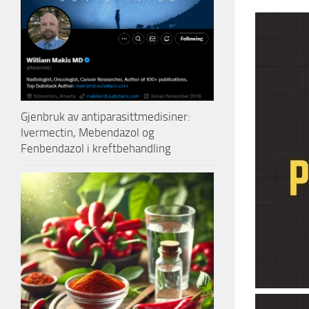
Gjenbruk av antiparasittmedisiner:
Ivermectin, Mebendazol og
Fenbendazol i kreftbehandling