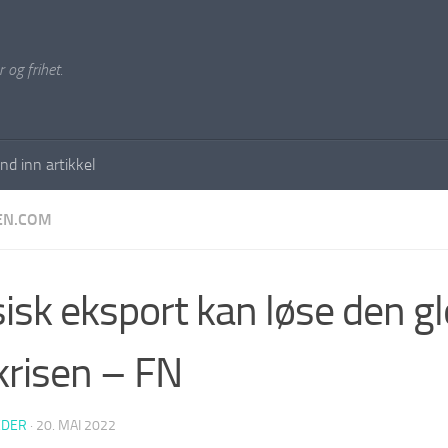
 og frihet.
nd inn artikkel
EN.COM
isk eksport kan løse den g
risen – FN
EDER
·
20. MAI 2022