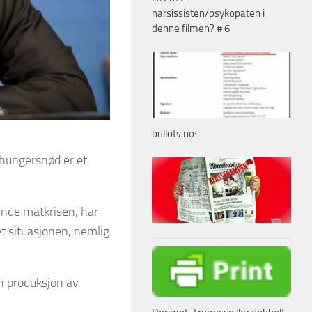
narsissisten/psykopaten i
denne filmen? # 6
bullotv.no:
 hungersnød er et
ende matkrisen, har
t situasjonen, nemlig
n produksjon av