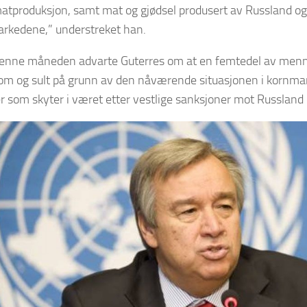
atproduksjon, samt mat og gjødsel produsert av Russland og 
rkedene,” understreket han.
 denne måneden advarte Guterres om at en femtedel av menn
dom og sult på grunn av den nåværende situasjonen i kornm
r som skyter i været etter vestlige sanksjoner mot Russland