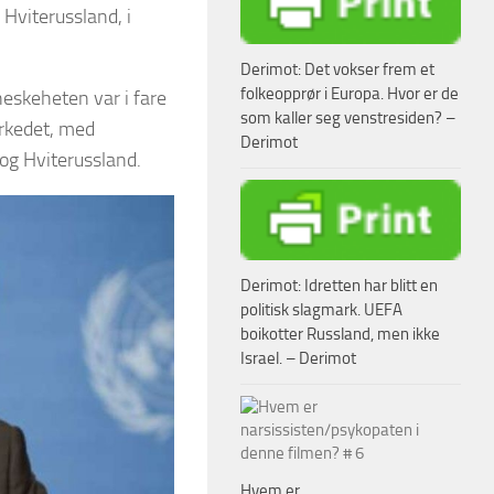
Hviterussland, i
Derimot: Det vokser frem et
folkeopprør i Europa. Hvor er de
eskeheten var i fare
som kaller seg venstresiden? –
arkedet, med
Derimot
 og Hviterussland.
Derimot: Idretten har blitt en
politisk slagmark. UEFA
boikotter Russland, men ikke
Israel. – Derimot
Hvem er