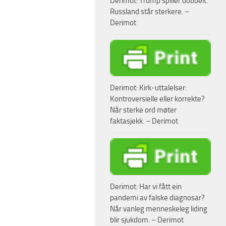
Derimot: Trump spiller dobbelt.
Russland står sterkere. –
Derimot
Derimot: Kirk-uttalelser:
Kontroversielle eller korrekte?
Når sterke ord møter
faktasjekk. – Derimot
Derimot: Har vi fått ein
pandemi av falske diagnosar?
Når vanleg menneskeleg liding
blir sjukdom. – Derimot