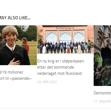
AY ALSO LIKE...
En ny krig er i støpeskjeen
etter det kommende
 319 millioner
nederlaget mot Russland
ort til «passende»
26. MAI 2022
Demonstr
2
17. JANUAR