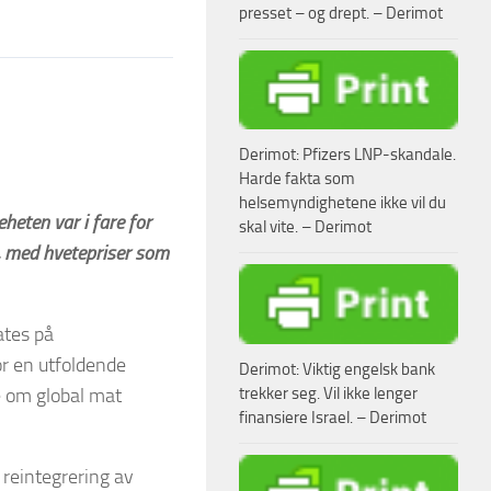
presset – og drept. – Derimot
Derimot: Pfizers LNP-skandale.
Harde fakta som
helsemyndighetene ikke vil du
eten var i fare for
skal vite. – Derimot
, med hvetepriser som
ates på
r en utfoldende
Derimot: Viktig engelsk bank
e om global mat
trekker seg. Vil ikke lenger
finansiere Israel. – Derimot
 reintegrering av