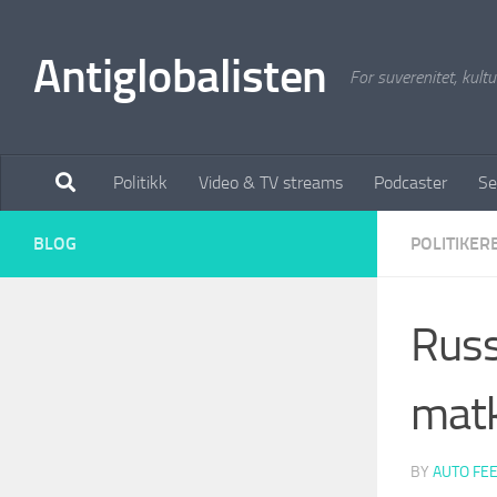
Antiglobalisten
For suverenitet, kultur
Politikk
Video & TV streams
Podcaster
Se
BLOG
POLITIKER
Russ
matk
BY
AUTO FE