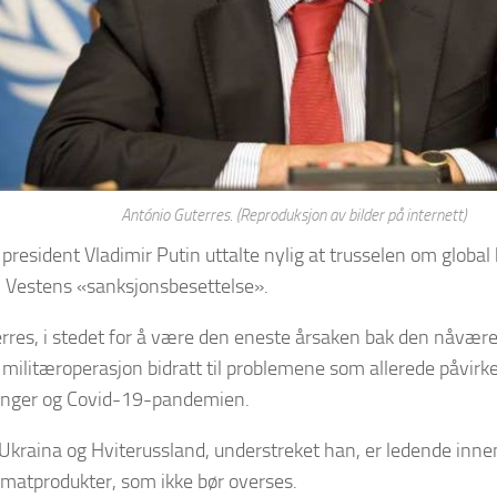
António Guterres. (Reproduksjon av bilder på internett)
president Vladimir Putin uttalte nylig at trusselen om global
v Vestens «sanksjonsbesettelse».
erres, i stedet for å være den eneste årsaken bak den nåvær
militæroperasjon bidratt til problemene som allerede påvirke
inger og Covid-19-pandemien.
Ukraina og Hviterussland, understreket han, er ledende inne
 matprodukter, som ikke bør overses.