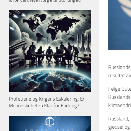
løfte Vårt Nye Norge til Stortinget?
Russlands 
resultat a
Ifølge Gut
Russlands 
Profetiene og Krigens Eskalering: Er
klimaendr
Menneskeheten Klar for Endring?
Russland, 
gjødsel og