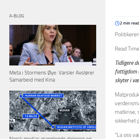
A-BLOG
2 min rea
Politikere
Read Time
Tidligere 
fattigdom 
Meta i Stormens Øye: Varsler Avslører
Samarbeid med Kina
skyter i v
Matprodukt
verdensma
matkrise, 
sikkerhet 
“La oss væ
Norsk medias manglende dekning og